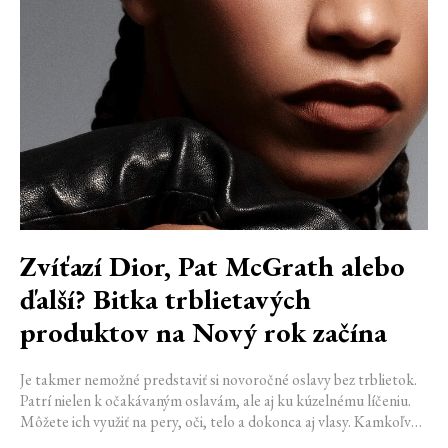
Zvíťazí Dior, Pat McGrath alebo
ďalší? Bitka trblietavých
produktov na Nový rok začína
Je takmer nemožné predstaviť si novoročné oslavy bez trblietok.
Patrí nielen k očakávaným oslavám, ale aj ku kúzelnému líčeniu.
Môžete ich využiť na pery, oči, telo a dokonca aj vlasy. Kamkoľvek
sa ich rozhodnete aplikovať, vytvoríte ohromujúci efekt.