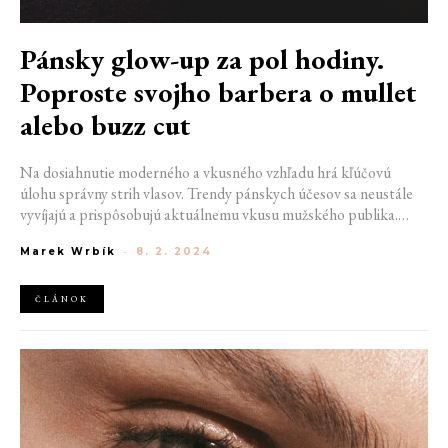
Pánsky glow-up za pol hodiny.
Poproste svojho barbera o mullet
alebo buzz cut
Na dosiahnutie moderného a vkusného vzhľadu hrá kľúčovú
úlohu správny strih vlasov. Trendy pánskych účesov sa neustále
vyvíjajú a prispôsobujú aktuálnemu vkusu mužského publika.
Tento rok víťazí niekoľko druhov buzz cut, short curly fade alebo
Marek Wrbík
-
8. 2. 2024
modern mullet. Pokiaľ stále nie ste nositeľom jedného z týchto
strihov, skúste opustiť od klasiky a objavte s novým rokom aj nový
účes.
ČLÁNOK