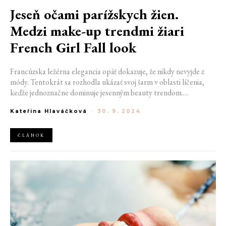
Jeseň očami parížskych žien.
Medzi make-up trendmi žiari
French Girl Fall look
Francúzska ležérna elegancia opäť dokazuje, že nikdy nevyjde z
módy. Tentokrát sa rozhodla ukázať svoj šarm v oblasti líčenia,
keďže jednoznačne dominuje jesenným beauty trendom.
Zapamätajte si teda názov French Girl Fall look, stane sa vaším
Kateřina Hlaváčková
-
30. 9. 2024
sprievodcom počas nadchádzajúcich sychravých dní.
ČLÁNOK