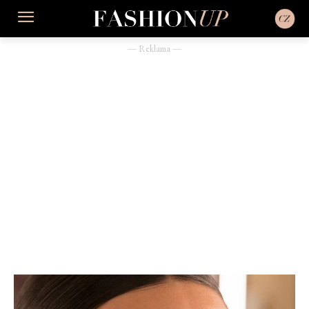
― Reklama ―