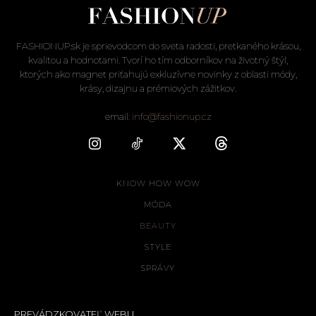
FASHIONUP.sk je sprievodcom do sveta radosti, pretkaného krásou,
kvalitou a hodnotami. Tvorí ho tím odborníkov na životný štýl,
ktorých ako magnet priťahujú exkluzívne novinky z oblasti módy,
krásy, dizajnu a prémiových zážitkov.
email:
info@fashionup.cz
KNOW HOW WOW
MÓDA
BEAUTY
STYLE
SPRÁVY
PREVÁDZKOVATEĽ WEBU