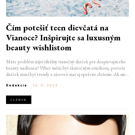
Čím potešiť teen dievčatá na
Vianoce? Inšpirujte sa luxusným
beauty wishlistom
Máte problém nájsť ideálny vianočný darček pre dospievajúceho
beauty nadšenca? Výber môže byť skutočným orieškom, pretože
darček musí byť trendy a zároveň mať aj správne zloženie. Ak nie
ste beauty experti, môže to byť ešte zložitejšie. Nemajte obavy,
Redakcia
-
14. 11. 2023
máme pre vás riešenie. Pripravili sme zoznam najobľúbenejších
kozmetických značiek a ich limitovaných edícií, ktoré rozhodne
vyčarujú úsmev na tvári.
ČLÁNOK