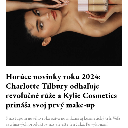
Horúce novinky roku 2024:
Charlotte Tilbury odhaľuje
revolučné rúže a Kylie Cosmetics
prináša svoj prvý make-up
S nástupom nového roka ožíva novinkami aj kozmetický trh. Veľa
zaujímavých produktov nás ale ešte len čaká. Po vykonaní