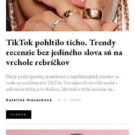
TikTok pohltilo ticho. Trendy
recenzie bez jediného slova sú na
vrchole rebríčkov
Nie je prekvapením, že niektoré z najzvláštnejších trendov sa
rodia na sociálnej sieti TikTok. Ten najnovší vás však nechá v
udivenom tichu, a to doslova. Ide totiž o tiché recenzie na
vytúžené produkty, preslávené práve vďaka známej platforme.
Kateřina Hlaváčková
-
9. 2. 2024
Zatiaľ čo videá začali s recenziami kníh, vo veľkom sa presunuli do
sveta krásy.
ČLÁNOK