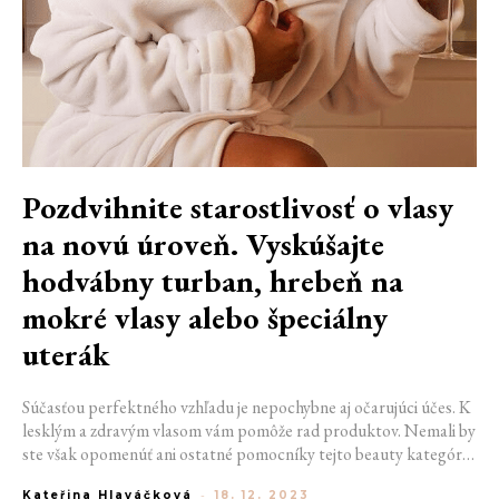
Pozdvihnite starostlivosť o vlasy
na novú úroveň. Vyskúšajte
hodvábny turban, hrebeň na
mokré vlasy alebo špeciálny
uterák
Súčasťou perfektného vzhľadu je nepochybne aj očarujúci účes. K
lesklým a zdravým vlasom vám pomôže rad produktov. Nemali by
ste však opomenúť ani ostatné pomocníky tejto beauty kategórie.
Dajte šancu najlepším fénom roku, kefám na mokré vlasy,
Kateřina Hlaváčková
-
18. 12. 2023