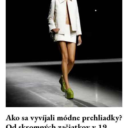
Ako sa vyvíjali módne prehliadky?
Od skromných začiatkov v 19.