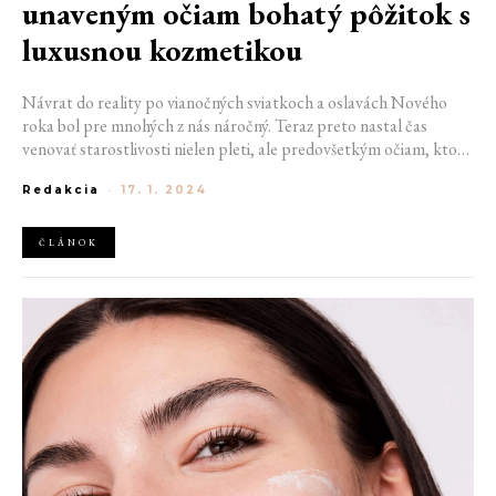
unaveným očiam bohatý pôžitok s
luxusnou kozmetikou
Návrat do reality po vianočných sviatkoch a oslavách Nového
roka bol pre mnohých z nás náročný. Teraz preto nastal čas
venovať starostlivosti nielen pleti, ale predovšetkým očiam, ktoré
únavu prezradia ako prvé. Či už vo forme opuchnutých vačkov,
Redakcia
-
17. 1. 2024
vysušeného očného okolia alebo výraznejších vrások. Objavte teda
luxusné produkty obohatené schopnosťou regenerovať unavené
oči a vrátiť im späť sviežosť.
ČLÁNOK