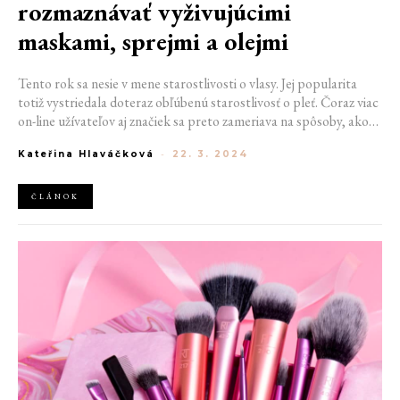
rozmaznávať vyživujúcimi
maskami, sprejmi a olejmi
Tento rok sa nesie v mene starostlivosti o vlasy. Jej popularita
totiž vystriedala doteraz obľúbenú starostlivosť o pleť. Čoraz viac
on-line užívateľov aj značiek sa preto zameriava na spôsoby, ako
urobiť vlasy zdravšie, pevnejšie a lesklejšie. Pre krajšiu hrivu
Kateřina Hlaváčková
-
22. 3. 2024
môžete vyskúšať hneď niekoľko produktov. Vybrať si môžete z
radu masiek, olejov a ošetrujúcich sprejov.
ČLÁNOK