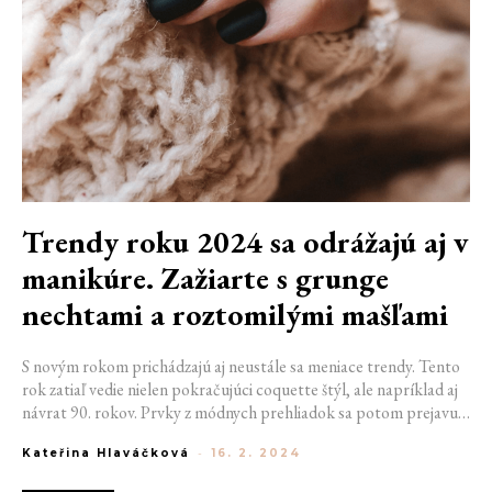
Trendy roku 2024 sa odrážajú aj v
manikúre. Zažiarte s grunge
nechtami a roztomilými mašľami
S novým rokom prichádzajú aj neustále sa meniace trendy. Tento
rok zatiaľ vedie nielen pokračujúci coquette štýl, ale napríklad aj
návrat 90. rokov. Prvky z módnych prehliadok sa potom prejavujú
nielen v šperkoch a make-upe, ale aj vo svete manikúry. V
Kateřina Hlaváčková
-
16. 2. 2024
súčasnosti tak zažiarite s peach fuzz alebo sky blue farbou, ale aj s
roztomilými mašličkami. Skvele budú vyzerať aj grunge alebo