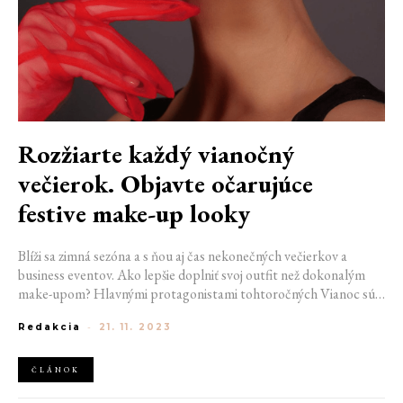
Rozžiarte každý vianočný
večierok. Objavte očarujúce
festive make-up looky
Blíži sa zimná sezóna a s ňou aj čas nekonečných večierkov a
business eventov. Ako lepšie doplniť svoj outfit než dokonalým
make-upom? Hlavnými protagonistami tohtoročných Vianoc sú
metalické odtiene, minimalizmus aj zmyselne červené pery.
Redakcia
-
21. 11. 2023
Pripravili sme tri jedinečné líčenia, ktoré vám pomôžu zažiariť pri
každej príležitosti. Vyberte si z klasických, ale aj extravagantných
štýlov a upravte si ich podľa vlastných preferencií.
ČLÁNOK