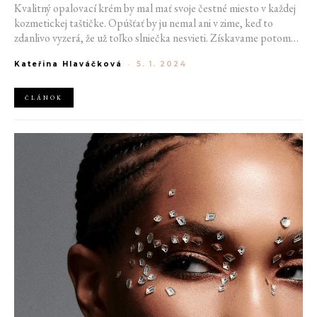
Kvalitný opalovací krém by mal mať svoje čestné miesto v každej
kozmetickej taštičke. Opúšťať by ju nemal ani v zime, keď to
zdanlivo vyzerá, že už toľko slniečka nesvieti. Získavame potom
falošný pocit, že nie je potrebné sa pred ním schovávať pod
Kateřina Hlaváčková
-
5. 1. 2024
"extra" krémom. Opak je pravdou. Chrániť by sme sa mali každý
deň, a to v každom ročnom období. Objavte základy toho, ako
opaľovacie krémy správne používať.
ČLÁNOK