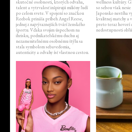
skutočné osobnosti, ktorých odvaha,
wellness kultúry. G
talent a vytrvalosť inšpirujú milióny ľudí
so sebou však nesie a
po celom svete. V spojení so značkou
Japonsko nestíha v
Reebok prináša príbeh Angel Reese,
kvalitnej matchy a 
jednej z najvýraznejších tvárí ženského
preto teraz hovorí 
športu. Vďaka svojim úspechom na
nedostupnosti obľú
ihrisku, podnikateľskému duchu aj
nezameniteľnému osobnému štýlu sa
stala symbolom sebavedomia,
autenticity a odvahy ísť vlastnou cestou.