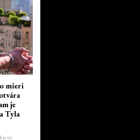
o mieri
otvára
am je
a Tyla
 je tu.