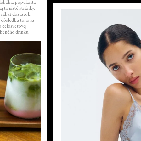
lobálna popularita
j tienisté stránky.
yrábať dostatok
v dôsledku toho sa
o celosvetovej
beného drinku.