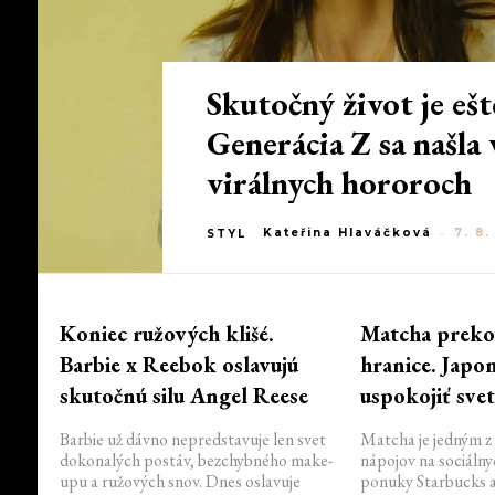
Skutočný život je ešt
Generácia Z sa našla 
virálnych hororoch
Kateřina Hlaváčková
-
7. 8
STYL
Koniec ružových klišé.
Matcha preko
Barbie x Reebok oslavujú
hranice. Japo
skutočnú silu Angel Reese
uspokojiť sve
Barbie už dávno nepredstavuje len svet
Matcha je jedným z
dokonalých postáv, bezchybného make-
nápojov na sociálnyc
upu a ružových snov. Dnes oslavuje
ponuky Starbucks a