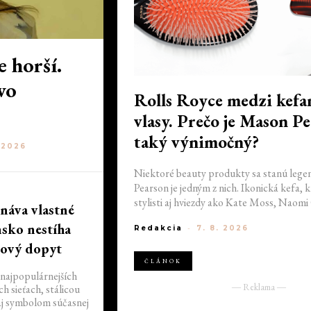
e horší.
vo
Rolls Royce medzi kefa
vlasy. Prečo je Mason P
taký výnimočný?
. 2026
Niektoré beauty produkty sa stanú leg
Pearson je jedným z nich. Ikonická kefa, k
stylisti aj hviezdy ako Kate Moss, Naom
náva vlastné
Linda Evangelista, už viac ako storočie s
nsko nestíha
Redakcia
-
7. 8. 2026
dokonale upravené vlasy. Prečo však stojí
čím si vyslúžila svoj kultový status?
tový dopyt
ČLÁNOK
 najpopulárnejších
― Reklama ―
h sieťach, stálicou
j symbolom súčasnej