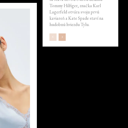
Tommy Hilfiger, značka Karl
Lagerfeld otvára svoju prvú
kaviareň a Kate Spade staví na
hudobnú hviezdu Tylu.