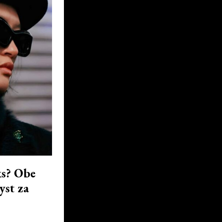
ks? Obe
yst za