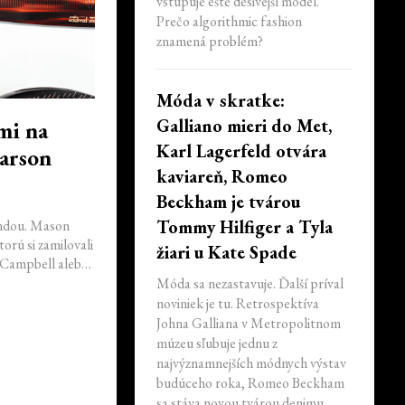
vstupuje ešte desivejší model.
Prečo algorithmic fashion
znamená problém?
Móda v skratke:
Galliano mieri do Met,
mi na
Karl Lagerfeld otvára
earson
kaviareň, Romeo
Beckham je tvárou
Tommy Hilfiger a Tyla
endou. Mason
torú si zamilovali
žiari u Kate Spade
i Campbell alebo
ymbolizuje
Móda sa nezastavuje. Ďalší príval
 stovky eur a
noviniek je tu. Retrospektíva
Johna Galliana v Metropolitnom
múzeu sľubuje jednu z
najvýznamnejších módnych výstav
budúceho roka, Romeo Beckham
sa stáva novou tvárou denimu