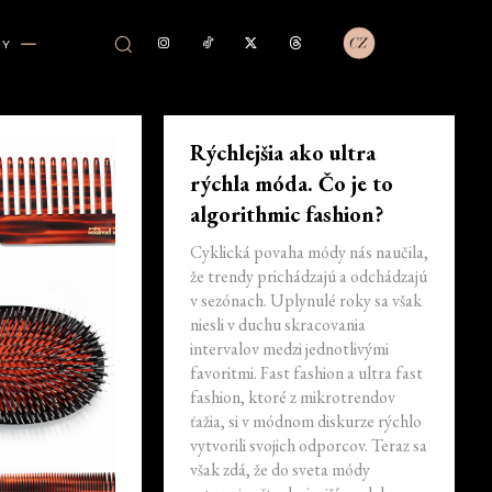
VY
Rýchlejšia ako ultra
rýchla móda. Čo je to
algorithmic fashion?
Cyklická povaha módy nás naučila,
že trendy prichádzajú a odchádzajú
v sezónach. Uplynulé roky sa však
niesli v duchu skracovania
intervalov medzi jednotlivými
favoritmi. Fast fashion a ultra fast
fashion, ktoré z mikrotrendov
ťažia, si v módnom diskurze rýchlo
vytvorili svojich odporcov. Teraz sa
však zdá, že do sveta módy