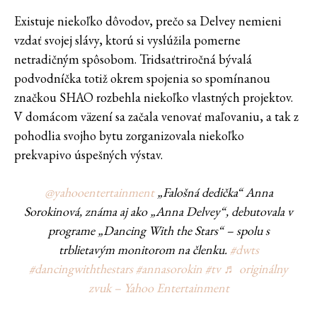
Existuje niekoľko dôvodov, prečo sa Delvey nemieni
vzdať svojej slávy, ktorú si vyslúžila pomerne
netradičným spôsobom. Tridsaťtriročná bývalá
podvodníčka totiž okrem spojenia so spomínanou
značkou SHAO rozbehla niekoľko vlastných projektov.
V domácom väzení sa začala venovať maľovaniu, a tak z
pohodlia svojho bytu zorganizovala niekoľko
prekvapivo úspešných výstav.
@yahooentertainment
„Falošná dedička“ Anna
Sorokinová, známa aj ako „Anna Delvey“, debutovala v
programe „Dancing With the Stars“ – spolu s
trblietavým monitorom na členku.
#dwts
#dancingwiththestars
#annasorokin
#tv
♬ originálny
zvuk – Yahoo Entertainment