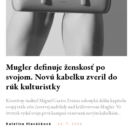
Mugler definuje ženskosť po
svojom. Novú kabelku zveril do
rúk kulturistky
Kreatívny riaditeľ Miguel Castro Freitas odomyká ďalšiu kapitolu
svojej stále ešte čerstvej nadvlády nad kráľovstvom Mugler. Vo
štvrtok vydal svoju prvú kampaň venovanú novým kabelkám
Aurora a Lua. Jej vizuál hovorí presne tým jazykom, s ktorým
Kateřina Hlaváčková
-
24. 7. 2026
návrhár do módneho domu prišiel. Umne kombinuje výrazy
minulosti a dávnych koreňov, zatiaľ čo definuje modernú, silnú