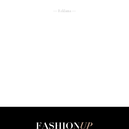
― Reklama ―