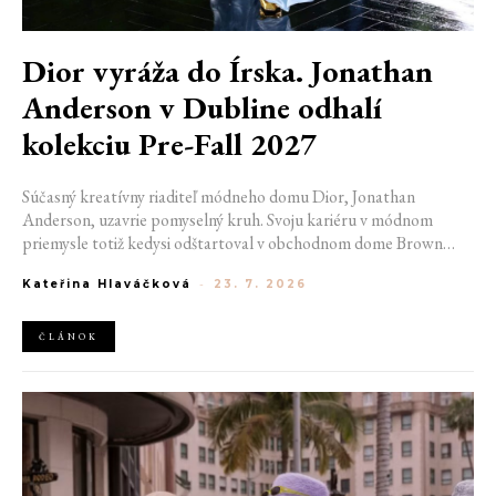
Dior vyráža do Írska. Jonathan
Anderson v Dubline odhalí
kolekciu Pre-Fall 2027
Súčasný kreatívny riaditeľ módneho domu Dior, Jonathan
Anderson, uzavrie pomyselný kruh. Svoju kariéru v módnom
priemysle totiž kedysi odštartoval v obchodnom dome Brown
Thomas v Dubline. Teraz sa do hlavného mesta Írska vráti na čele
Kateřina Hlaváčková
-
23. 7. 2026
jednej z najväčších luxusných značiek sveta. V decembri totiž v
priestoroch ikonickej Trinity College odhalí očakávanú kolekciu
Pre-Fall 2027.
ČLÁNOK