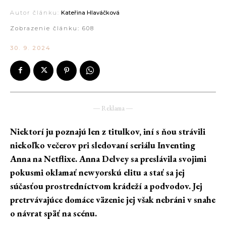
Autor článku:
Kateřina Hlaváčková
Zobrazenie článku:
608
30. 9. 2024
― Reklama ―
Niektorí ju poznajú len z titulkov, iní s ňou strávili
niekoľko večerov pri sledovaní seriálu Inventing
Anna na Netflixe. Anna Delvey sa preslávila svojimi
pokusmi oklamať newyorskú elitu a stať sa jej
súčasťou prostredníctvom krádeží a podvodov. Jej
pretrvávajúce domáce väzenie jej však nebráni v snahe
o návrat späť na scénu.