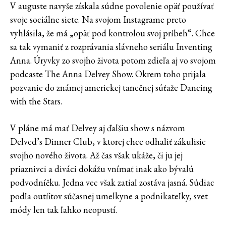
V auguste navyše získala súdne povolenie opäť používať
svoje sociálne siete. Na svojom Instagrame preto
vyhlásila, že má „opäť pod kontrolou svoj príbeh“. Chce
sa tak vymaniť z rozprávania slávneho seriálu Inventing
Anna. Úryvky zo svojho života potom zdieľa aj vo svojom
podcaste The Anna Delvey Show. Okrem toho prijala
pozvanie do známej americkej tanečnej súťaže Dancing
with the Stars.
V pláne má mať Delvey aj ďalšiu show s názvom
Delved’s Dinner Club, v ktorej chce odhaliť zákulisie
svojho nového života. Až čas však ukáže, či ju jej
priaznivci a diváci dokážu vnímať inak ako bývalú
podvodníčku. Jedna vec však zatiaľ zostáva jasná. Súdiac
podľa outfitov súčasnej umelkyne a podnikateľky, svet
módy len tak ľahko neopustí.