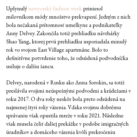
Uplynulý
newyorský fashion week
priniesol
milovníkom módy množstvo prekvapení. Jedným z nich
bola nečakaná prítomnosť umelkyne a podnikateľky
Anny Delvey. Zakončila totiž prehliadku návrhárky
Shao Yang, ktorej prvú prehliadku usporiadala minulý
rok vo svojom East Village apartmáne. Bolo to
definitívne potvrdenie toho, že odsúdená podvodníčka
usiluje o ďalšiu šancu.
Delvey, narodená v Rusku ako Anna Sorokin, sa totiž
preslávila svojimi neúspešnými podvodmi a krádežami v
roku 2017. O dva roky neskôr bola preto odsúdená na
najmenej štyri roky väzenia. Vďaka svojmu dobrému
správaniu však opustila mreže v roku 2021. Následne
však musela čeliť ďalšej prekážke v podobe imigračných
úradníkov a domáceho väzenia kvôli prekročeniu