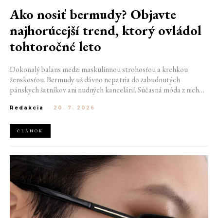
Ako nosiť bermudy? Objavte
najhorúcejší trend, ktorý ovládol
tohtoročné leto
Dokonalý balans medzi maskulínnou strohosťou a krehkou
ženskosťou. Bermudy už dávno nepatria do zabudnutých
pánskych šatníkov ani nudných kancelárií. Súčasná móda z nich
urobila nečakane sexy záležitosť, ktorá sa majstrovsky pohráva s
Redakcia
-
20. 7. 2026
proporciami a posiela minisukne na vedľajšiu koľaj. Tento kúsok
opúšťa škatuľku otcovskej nostalgie a pod taktovkou popredných
módnych domov sa stáva najsilnejším manifestom modernej
ČLÁNOK
nonšalancie tohto leta.