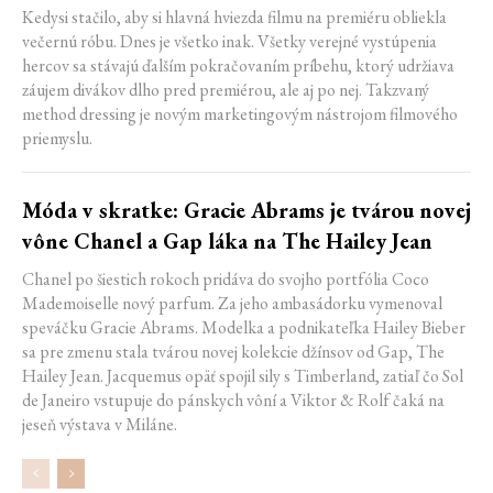
Kedysi stačilo, aby si hlavná hviezda filmu na premiéru obliekla
večernú róbu. Dnes je všetko inak. Všetky verejné vystúpenia
hercov sa stávajú ďalším pokračovaním príbehu, ktorý udržiava
záujem divákov dlho pred premiérou, ale aj po nej. Takzvaný
method dressing je novým marketingovým nástrojom filmového
priemyslu.
Móda v skratke: Gracie Abrams je tvárou novej
vône Chanel a Gap láka na The Hailey Jean
Chanel po šiestich rokoch pridáva do svojho portfólia Coco
Mademoiselle nový parfum. Za jeho ambasádorku vymenoval
speváčku Gracie Abrams. Modelka a podnikateľka Hailey Bieber
sa pre zmenu stala tvárou novej kolekcie džínsov od Gap, The
Hailey Jean. Jacquemus opäť spojil sily s Timberland, zatiaľ čo Sol
de Janeiro vstupuje do pánskych vôní a Viktor & Rolf čaká na
jeseň výstava v Miláne.