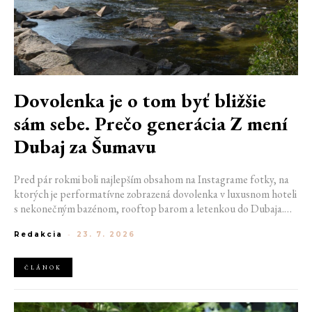
Dovolenka je o tom byť bližšie
sám sebe. Prečo generácia Z mení
Dubaj za Šumavu
Pred pár rokmi boli najlepším obsahom na Instagrame fotky, na
ktorých je performatívne zobrazená dovolenka v luxusnom hoteli
s nekonečným bazénom, rooftop barom a letenkou do Dubaja.
Dnes sociálne siete zaplavujú úplne iné obrázky. Chata v
Redakcia
-
23. 7. 2026
Jizerských horách. Ranné kúpanie v lome. Výlet vlakom na
Šumavu. Najlepším odpočinkom je jednoducho posedenie s
kamarátmi pri ohni.
ČLÁNOK