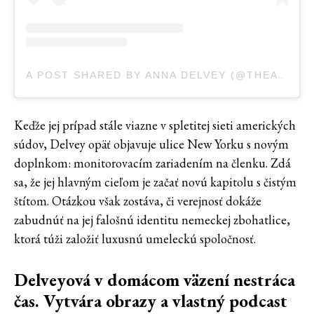
A POST SHARED BY ANNA DELVEY (@THEANNADELVEY)
Keďže jej prípad stále viazne v spletitej sieti amerických
súdov, Delvey opäť objavuje ulice New Yorku s novým
doplnkom: monitorovacím zariadením na členku. Zdá
sa, že jej hlavným cieľom je začať novú kapitolu s čistým
štítom. Otázkou však zostáva, či verejnosť dokáže
zabudnúť na jej falošnú identitu nemeckej zbohatlice,
ktorá túži založiť luxusnú umeleckú spoločnosť.
Delveyová v domácom väzení nestráca
čas. Vytvára obrazy a vlastný podcast