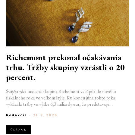
Richemont prekonal očakávania
trhu. Tržby skupiny vzrástli o 20
percent.
Švajčiarska luxusná skupina Richemont vstúpila do nového
fiskálneho roka vo veľkom štýle. Ku koncu júna tohto roka
vykázala tržby vo výške 6,3 miliardy eur, čo predstavuje
medziročný rast o 20 %. Tento úspech ukazuje, že dopyt po
Redakcia
-
21. 7. 2026
luxuse zostáva napriek pretrvávajúcej ekonomickej neistote
mimoriadne silný.
ČLÁNOK