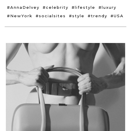
#AnnaDelvey
#celebrity
#lifestyle
#luxury
#NewYork
#socialsites
#style
#trendy
#USA