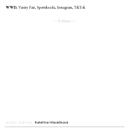
WWD
, Vanity Fair, Sportskeeda, Instagram, TikTok
― Reklama ―
Autor článku:
Kateřina Hlaváčková