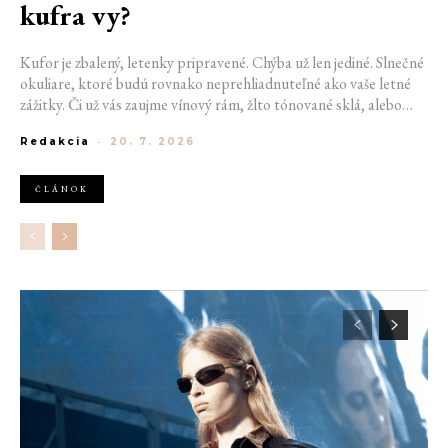
kufra vy?
Kufor je zbalený, letenky pripravené. Chýba už len jediné. Slnečné
okuliare, ktoré budú rovnako neprehliadnuteľné ako vaše letné
zážitky. Či už vás zaujme vínový rám, žlto tónované sklá, alebo
oválne tvary inšpirované 90. rokmi, v rozmanitej ponuke si určite
Redakcia
-
20. 7. 2026
nájdete svoj vysnívaný pár. Pretože správne zvolený doplnok nie je
len praktickou súčasťou výbavy, ale detail, ktorý dotiahne celý váš
look.
ČLÁNOK