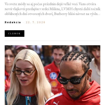
Vo svete módy sa aj počas prázdnin dejú veľké veci. Vans otvára
novú vlajkovú predajňu v srdci Milána, LVMH chystá ďalší ročník
obľúbených dní otvorených dverí, Burberry hlási návrat na výslnie
vďaka generácii Z a Európska únia udelila rekordnú pokutu
Redakcia
-
22. 7. 2026
platforme AliExpress.
ČLÁNOK