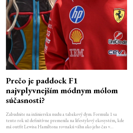
Prečo je paddock F1
najvplyvnejším módnym mólom
súčasnosti?
Zabudnite na inžiniersku nudu a tabakový dym. Formula 1 sa
tento rok už definitívne premenila na lifestylový ekosystém, kde
má outfit Lewisa Hamiltona rovnakú váhu ako jeho čas v
kvalifikácii. Vďaka miliardovému spojeniu s luxusným gigantom