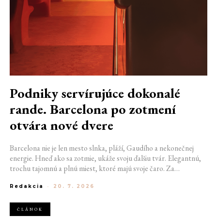
Podniky servírujúce dokonalé
rande. Barcelona po zotmení
otvára nové dvere
Barcelona nie je len mesto slnka, pláží, Gaudího a nekonečnej
energie. Hneď ako sa zotmie, ukáže svoju ďalšiu tvár. Elegantnú,
trochu tajomnú a plnú miest, ktoré majú svoje čaro. Za
nenápadnými dverami sa ukrývajú bary, kde sa miešajú výnimočné
Redakcia
-
20. 7. 2026
koktaily a hrá tá správna hudba. Ak hľadáte miesto na rande, na
ktoré budete obaja ešte dlho spomínať, práve ulice španielskej
metropoly vám môžu pomôcť začať písať váš výnimočný príbeh.
ČLÁNOK