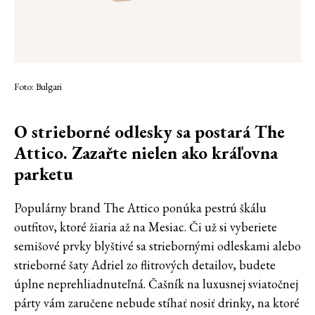
Foto: Bulgari
O strieborné odlesky sa postará The
Attico. Zazařte nielen ako kráľovna
parketu
Populárny brand The Attico ponúka pestrú škálu
outfitov, ktoré žiaria až na Mesiac. Či už si vyberiete
semišové prvky blyštivé sa striebornými odleskami alebo
strieborné šaty Adriel zo flitrových detailov, budete
úplne neprehliadnuteľná. Čašník na luxusnej sviatočnej
párty vám zaručene nebude stíhať nosiť drinky, na ktoré