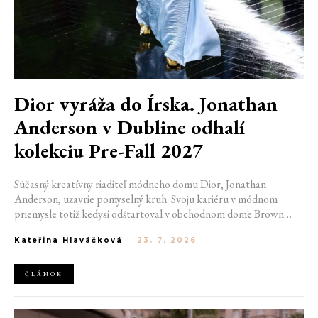
Dior vyráža do Írska. Jonathan
Anderson v Dubline odhalí
kolekciu Pre-Fall 2027
Súčasný kreatívny riaditeľ módneho domu Dior, Jonathan
Anderson, uzavrie pomyselný kruh. Svoju kariéru v módnom
priemysle totiž kedysi odštartoval v obchodnom dome Brown
Thomas v Dubline. Teraz sa do hlavného mesta Írska vráti na čele
Kateřina Hlaváčková
-
23. 7. 2026
jednej z najväčších luxusných značiek sveta. V decembri totiž v
priestoroch ikonickej Trinity College odhalí očakávanú kolekciu
Pre-Fall 2027.
ČLÁNOK