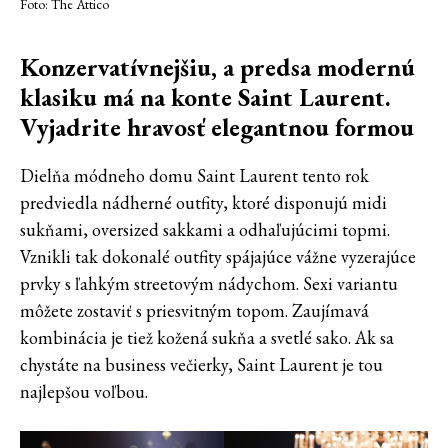
Foto: The Attico
Konzervatívnejšiu, a predsa modernú
klasiku má na konte Saint Laurent.
Vyjadrite hravosť elegantnou formou
Dielňa módneho domu Saint Laurent tento rok
predviedla nádherné outfity, ktoré disponujú midi
sukňami, oversized sakkami a odhaľujúcimi topmi.
Vznikli tak dokonalé outfity spájajúce vážne vyzerajúce
prvky s ľahkým streetovým nádychom. Sexi variantu
môžete zostaviť s priesvitným topom. Zaujímavá
kombinácia je tiež kožená sukňa a svetlé sako. Ak sa
chystáte na business večierky, Saint Laurent je tou
najlepšou voľbou.