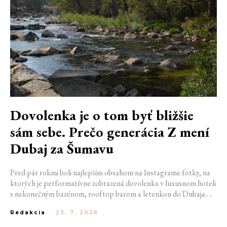
Dovolenka je o tom byť bližšie
sám sebe. Prečo generácia Z mení
Dubaj za Šumavu
Pred pár rokmi boli najlepším obsahom na Instagrame fotky, na
ktorých je performatívne zobrazená dovolenka v luxusnom hoteli
s nekonečným bazénom, rooftop barom a letenkou do Dubaja.
Dnes sociálne siete zaplavujú úplne iné obrázky. Chata v
Redakcia
-
23. 7. 2026
Jizerských horách. Ranné kúpanie v lome. Výlet vlakom na
Šumavu. Najlepším odpočinkom je jednoducho posedenie s