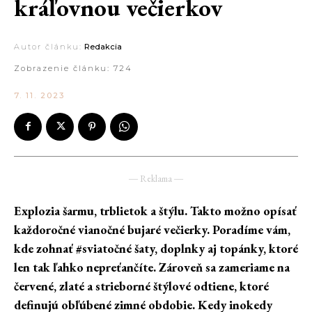
kráľovnou večierkov
Autor článku:
Redakcia
Zobrazenie článku:
724
7. 11. 2023
― Reklama ―
Explozia šarmu, trblietok a štýlu. Takto možno opísať
každoročné vianočné bujaré večierky. Poradíme vám,
kde zohnať #sviatočné šaty, doplnky aj topánky, ktoré
len tak ľahko nepreťančíte. Zároveň sa zameriame na
červené, zlaté a strieborné štýlové odtiene, ktoré
definujú obľúbené zimné obdobie. Kedy inokedy