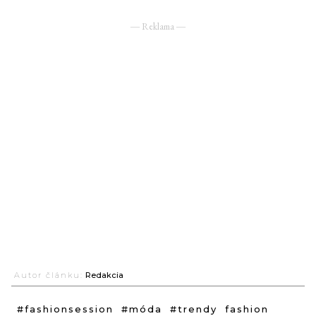
― Reklama ―
Autor článku:
Redakcia
#fashionsession
#móda
#trendy
fashion