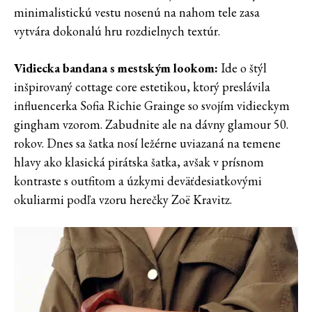
minimalistickú vestu nosenú na nahom tele zasa
vytvára dokonalú hru rozdielnych textúr.
Vidiecka bandana s mestským lookom:
Ide o štýl
inšpirovaný cottage core estetikou, ktorý preslávila
influencerka Sofia Richie Grainge so svojím vidieckym
gingham vzorom. Zabudnite ale na dávny glamour 50.
rokov. Dnes sa šatka nosí ležérne uviazaná na temene
hlavy ako klasická pirátska šatka, avšak v prísnom
kontraste s outfitom a úzkymi deväťdesiatkovými
okuliarmi podľa vzoru herečky Zoë Kravitz.