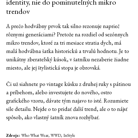
identity, nie do pominuteľných mikro
trendov
A prečo hodvábny prvok tak silno rezonuje naprieč
rôznymi generáciami? Pretože na rozdiel od sezónnych
mikro trendov, ktoré za tri mesiace stratia dych, má
malá hodvábna šatka historickú a trvalú hodnotu. Je to
unikátny zberateľský kúsok, v šatníku nezaberie žiadne
miesto, ale jej štylistická stopa je obrovská.
Či už siahnete po vintage kúsku z druhej ruky s pátinou
a príbehom, alebo investujete do nového, ostro
grafického vzoru, dávate tým najavo to isté. Rozumiete
sile detailu. Nejde o to pridať ďalší trend, ale o to nájsť
spôsob, ako vlastný šatník znova rozhýbať.
Zdroje:
Who What Wear, WWD,
InStyle