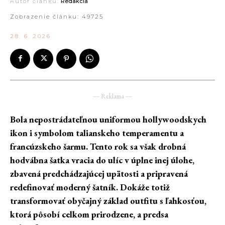
Autor článku:
Redakcia
Zobrazenie článku:
49725
28. 6. 2026
― Reklama ―
Bola nepostrádateľnou uniformou hollywoodskych
ikon i symbolom talianskeho temperamentu a
francúzskeho šarmu. Tento rok sa však drobná
hodvábna šatka vracia do ulíc v úplne inej úlohe,
zbavená predchádzajúcej upätosti a pripravená
redefinovať moderný šatník. Dokáže totiž
transformovať obyčajný základ outfitu s ľahkosťou,
ktorá pôsobí celkom prirodzene, a predsa