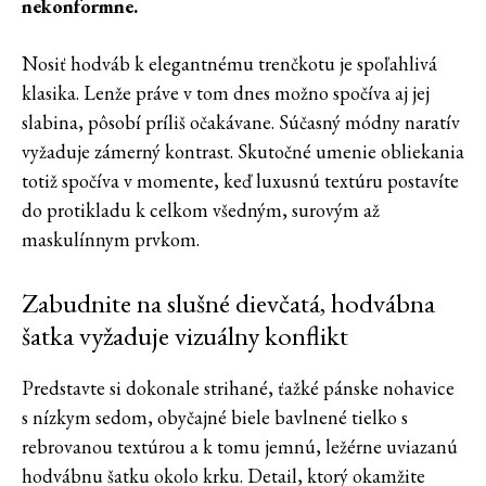
nekonformne.
Nosiť hodváb k elegantnému trenčkotu je spoľahlivá
klasika. Lenže práve v tom dnes možno spočíva aj jej
slabina, pôsobí príliš očakávane. Súčasný módny naratív
vyžaduje zámerný kontrast. Skutočné umenie obliekania
totiž spočíva v momente, keď luxusnú textúru postavíte
do protikladu k celkom všedným, surovým až
maskulínnym prvkom.
Zabudnite na slušné dievčatá, hodvábna
šatka vyžaduje vizuálny konflikt
Predstavte si dokonale strihané, ťažké pánske nohavice
s nízkym sedom, obyčajné biele bavlnené tielko s
rebrovanou textúrou a k tomu jemnú, ležérne uviazanú
hodvábnu šatku okolo krku. Detail, ktorý okamžite