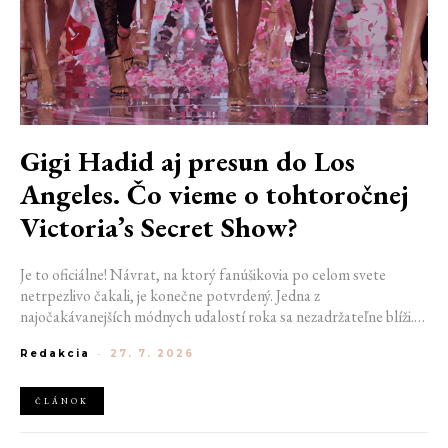
Gigi Hadid aj presun do Los
Angeles. Čo vieme o tohtoročnej
Victoria’s Secret Show?
Je to oficiálne! Návrat, na ktorý fanúšikovia po celom svete
netrpezlivo čakali, je konečne potvrdený. Jedna z
najočakávanejších módnych udalostí roka sa nezadržateľne blíži.
Victoria’s Secret Fashion Show 2026 začína odhaľovať svoje prvé
Redakcia
-
27. 7. 2026
veľké novinky. Organizátori už prezradili miesto konania
tohtoročnej prehliadky aj meno prvej modelky, ktorá sa tento rok
prejde po ikonickom móle.
ČLÁNOK