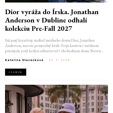
Dior vyráža do Írska. Jonathan
Anderson v Dubline odhalí
kolekciu Pre-Fall 2027
Súčasný kreatívny riaditeľ módneho domu Dior, Jonathan
Anderson, uzavrie pomyselný kruh. Svoju kariéru v módnom
priemysle totiž kedysi odštartoval v obchodnom dome Brown
Thomas v Dubline. Teraz sa do hlavného mesta Írska vráti na čele
Kateřina Hlaváčková
-
23. 7. 2026
jednej z najväčších luxusných značiek sveta. V decembri totiž v
priestoroch ikonickej Trinity College odhalí očakávanú kolekciu
Pre-Fall 2027.
ČLÁNOK