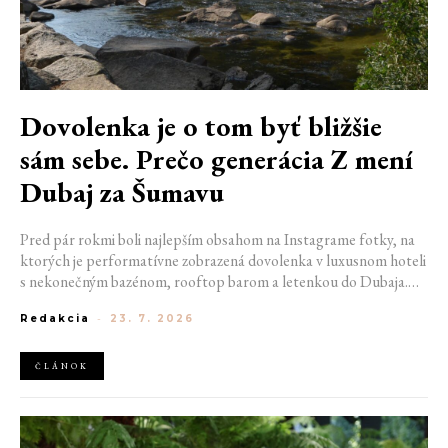
Dovolenka je o tom byť bližšie
sám sebe. Prečo generácia Z mení
Dubaj za Šumavu
Pred pár rokmi boli najlepším obsahom na Instagrame fotky, na
ktorých je performatívne zobrazená dovolenka v luxusnom hoteli
s nekonečným bazénom, rooftop barom a letenkou do Dubaja.
Dnes sociálne siete zaplavujú úplne iné obrázky. Chata v
Redakcia
-
23. 7. 2026
Jizerských horách. Ranné kúpanie v lome. Výlet vlakom na
Šumavu. Najlepším odpočinkom je jednoducho posedenie s
kamarátmi pri ohni.
ČLÁNOK