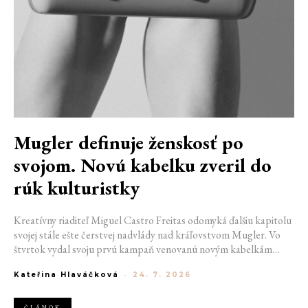
Mugler definuje ženskosť po
svojom. Novú kabelku zveril do
rúk kulturistky
Kreatívny riaditeľ Miguel Castro Freitas odomyká ďalšiu kapitolu
svojej stále ešte čerstvej nadvlády nad kráľovstvom Mugler. Vo
štvrtok vydal svoju prvú kampaň venovanú novým kabelkám
Aurora a Lua. Jej vizuál hovorí presne tým jazykom, s ktorým
Kateřina Hlaváčková
-
24. 7. 2026
návrhár do módneho domu prišiel. Umne kombinuje výrazy
minulosti a dávnych koreňov, zatiaľ čo definuje modernú, silnú
podobu ženskosti.
ČLÁNOK