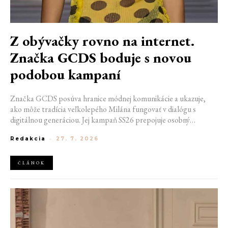
Z obývačky rovno na internet.
Značka GCDS boduje s novou
podobou kampaní
Značka GCDS posúva hranice módnej komunikácie a ukazuje,
ako môže tradícia veľkolepého Milána fungovať v dialógu s
digitálnou generáciou. Jej kampaň SS26 prepojuje osobný
priestor, internetovú kultúru a hravý vizuálny jazyk. Odráža
Redakcia
-
27. 7. 2026
spôsob, akým dnes módu vnímame a zdieľame. Zároveň
potvrdzuje schopnosť GCDS reagovať na súčasné kultúrne
trendy a vytvárať autentické spojenie medzi módou, digitálnym
ČLÁNOK
prostredím a každodenným životom mladej generácie.