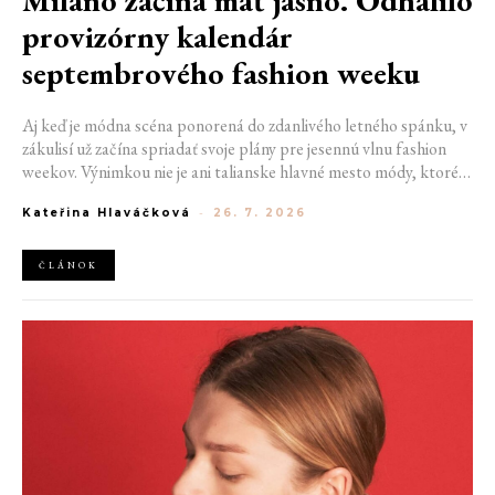
provizórny kalendár
septembrového fashion weeku
Aj keď je módna scéna ponorená do zdanlivého letného spánku, v
zákulisí už začína spriadať svoje plány pre jesennú vlnu fashion
weekov. Výnimkou nie je ani talianske hlavné mesto módy, ktoré
vo štvrtok odhalilo provizórny kalendár chystaných show. Miláno
Kateřina Hlaváčková
-
26. 7. 2026
od 22. do 28. septembra privíta tradičné mená, pozornosť však
zameria predovšetkým na debut nového kreatívneho riaditeľa
značky Moschino.
ČLÁNOK