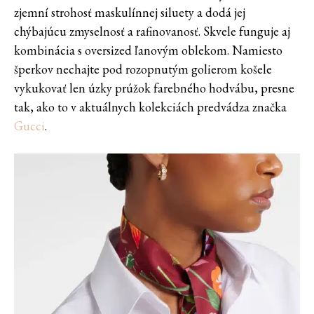
zjemní strohosť maskulínnej siluety a dodá jej
chýbajúcu zmyselnosť a rafinovanosť. Skvele funguje aj
kombinácia s oversized ľanovým oblekom. Namiesto
šperkov nechajte pod rozopnutým golierom košele
vykukovať len úzky prúžok farebného hodvábu, presne
tak, ako to v aktuálnych kolekciách predvádza značka
Gucci
.