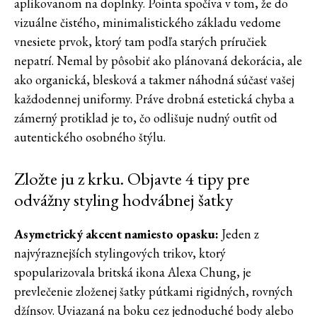
aplikovanom na doplnky. Pointa spočíva v tom, že do
vizuálne čistého, minimalistického základu vedome
vnesiete prvok, ktorý tam podľa starých príručiek
nepatrí. Nemal by pôsobiť ako plánovaná dekorácia, ale
ako organická, blesková a takmer náhodná súčasť vašej
každodennej uniformy. Práve drobná estetická chyba a
zámerný protiklad je to, čo odlišuje nudný outfit od
autentického osobného štýlu.
Zložte ju z krku. Objavte 4 tipy pre
odvážny styling hodvábnej šatky
Asymetrický akcent namiesto opasku:
Jeden z
najvýraznejších stylingových trikov, ktorý
spopularizovala britská ikona Alexa Chung, je
prevlečenie zloženej šatky pútkami rigidných, rovných
džínsov. Uviazaná na boku cez jednoduché body alebo