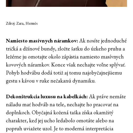
Zdroj: Zara, Hermès
Namiesto masívnych náramkov:
Ak nosíte jednoduché
tričká a džínové bundy, zložte šatku do úzkeho pruhu a
ležérne ju omotajte okolo zápästia namiesto masívnych
kovových náramkov. Konce však nechajte voľne splývať.
Pohyb hodvábu dodá totiž aj tomu najobyčajnejšiemu
gestu s kávou v ruke nečakanú dynamiku.
Dekonštrukcia luxusu na kabelkách:
Ak práve nemáte
náladu mať hodváb na tele, nechajte ho pracovať na
doplnkoch. Obyčajná kožená taška získa okamžitý
charakter, keď jej ucho ledabolo omotáte alebo na
popruh uviažete uzol. Je to moderná interpretácia