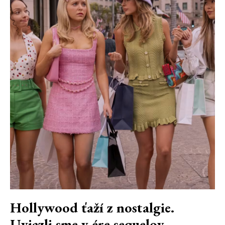
Hollywood ťaží z nostalgie.
Uviazli sme v ére sequelov,