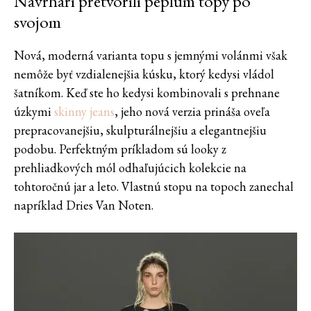
Návrhári pretvorili peplum topy po
svojom
Nová, moderná varianta topu s jemnými volánmi však
nemôže byť vzdialenejšia kúsku, ktorý kedysi vládol
šatníkom. Keď ste ho kedysi kombinovali s prehnane
úzkymi
skinny jeans
, jeho nová verzia prináša oveľa
prepracovanejšiu, skulpturálnejšiu a elegantnejšiu
podobu. Perfektným príkladom sú looky z
prehliadkových mól odhaľujúcich kolekcie na
tohtoročnú jar a leto. Vlastnú stopu na topoch zanechal
napríklad Dries Van Noten.