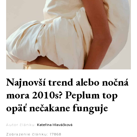
Najnovší trend alebo nočná
mora 2010s? Peplum top
opäť nečakane funguje
Autor článku:
Kateřina Hlaváčková
Zobrazenie článku:
17868