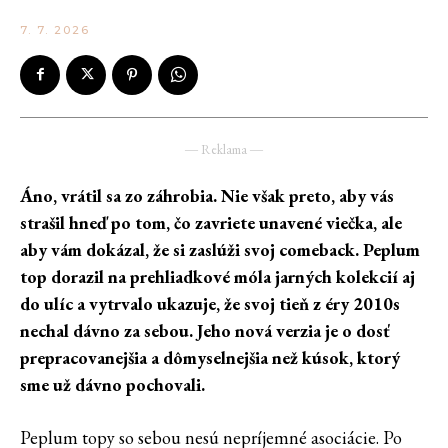
7. 7. 2026
― Reklama ―
Áno, vrátil sa zo záhrobia. Nie však preto, aby vás
strašil hneď po tom, čo zavriete unavené viečka, ale
aby vám dokázal, že si zaslúži svoj comeback. Peplum
top dorazil na prehliadkové móla jarných kolekcií aj
do ulíc a vytrvalo ukazuje, že svoj tieň z éry 2010s
nechal dávno za sebou. Jeho nová verzia je o dosť
prepracovanejšia a dômyselnejšia než kúsok, ktorý
sme už dávno pochovali.
Peplum topy so sebou nesú nepríjemné asociácie. Po