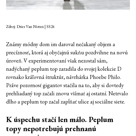
Zdroj: Dries Van Noten | SS26
Známy módny dom im daroval nečakaný objem a
precíznosť, ktorá aj obyčajnú sukňu pozdvihne na novú
úroveň. V experimentovaní však nezostal sám,
nadýchaný peplum top zaradila do svojej kolekcie D
rovnako kráľovná štruktúr, návrhárka Phoebe Philo.
Práve pozornosť gigantov stačila na to, aby si dovtedy
prehliadaný top začali znovu všímať aj ostatní. Netrvalo
dlho a peplum top začal zapĺňať ulice aj sociálne siete.
K úspechu stačí len málo. Peplum
topy nepotrebujú prehnanú