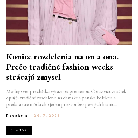
Koniec rozdelenia na on a ona.
Prečo tradičné fashion weeks
strácajú zmysel
Módny svet prechádza výraznou premenou. Čoraz viac značiek
opúšťa tradičné rozdelenie na dámske a pánske kolekcie a
predstavuje módu ako jeden priestor bez pevných hraníc.
Spoločné prehliadky, prepojené kolekcie a rastúci dôraz na
Redakcia
-
24. 7. 2026
udržateľnosť naznačujú, že klasické týždne módy môžu čoskoro
vyzerať úplne inak.
ČLÁNOK