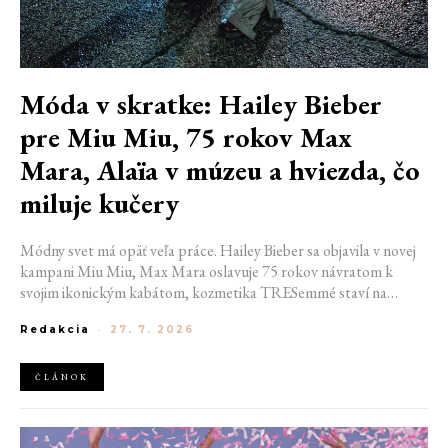
Móda v skratke: Hailey Bieber
pre Miu Miu, 75 rokov Max
Mara, Alaïa v múzeu a hviezda, čo
miluje kučery
Módny svet má opäť veľa práce. Hailey Bieber sa objavila v novej
kampani Miu Miu, Max Mara oslavuje 75 rokov návratom k
svojim ikonickým kabátom, kozmetika TRESemmé staví na
prirodzené kučery v novej kampani s hercom Belmontom Cameli
Redakcia
-
27. 7. 2026
a v San Franciscu pripravujú prvú veľkú americkú retrospektívu
návrhára Azzedina Alaïi.
ČLÁNOK