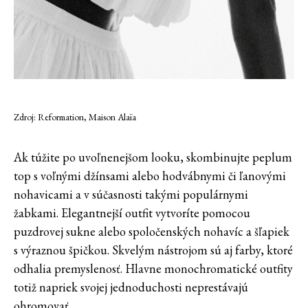
Zdroj: Reformation, Maison Alaïa
Ak túžite po uvoľnenejšom looku, skombinujte peplum
top s voľnými džínsami alebo hodvábnymi či ľanovými
nohavicami a v súčasnosti takými populárnymi
žabkami. Elegantnejší outfit vytvoríte pomocou
puzdrovej sukne alebo spoločenských nohavíc a šľapiek
s výraznou špičkou. Skvelým nástrojom sú aj farby, ktoré
odhalia premyslenosť. Hlavne monochromatické outfity
totiž napriek svojej jednoduchosti neprestávajú
ohromovať.