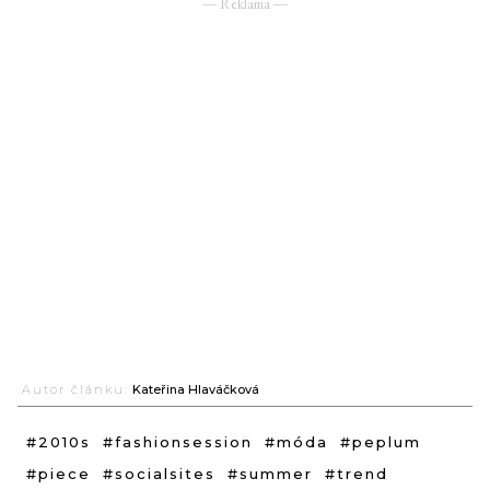
― Reklama ―
Autor článku:
Kateřina Hlaváčková
#2010s
#fashionsession
#móda
#peplum
#piece
#socialsites
#summer
#trend