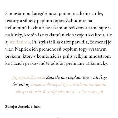
Samostatnou kategóriou sú potom rozdielne strihy,
textúry a siluety peplum topov. Zabudnite na
neforemnú bavlnu z fast fashion reťazcov a zamerajte sa
na kúsky, ktoré vás nesklamú nielen svojou kvalitou, ale
aj
štruktúrou
. Pri štylizácii sa držte pravidla, že menej je
viac. Napriek ich premene sú peplum topy výrazným
prvkom, ktorý v kombinácii s príliš veľkým množstvom
kričiacich prvkov môže pôsobiť prehnane až komicky.
@quaintrelle.nepal
Zara denim peplum top with frog
fastening
#quaintrellenepal
#grwm
#denimondenim
#inspo
#outfit
♬ original sound – oliverwaw_dj
Zdroje:
Autorský článok