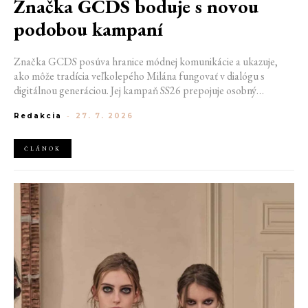
Značka GCDS boduje s novou
podobou kampaní
Značka GCDS posúva hranice módnej komunikácie a ukazuje,
ako môže tradícia veľkolepého Milána fungovať v dialógu s
digitálnou generáciou. Jej kampaň SS26 prepojuje osobný
priestor, internetovú kultúru a hravý vizuálny jazyk. Odráža
Redakcia
-
27. 7. 2026
spôsob, akým dnes módu vnímame a zdieľame. Zároveň
potvrdzuje schopnosť GCDS reagovať na súčasné kultúrne
trendy a vytvárať autentické spojenie medzi módou, digitálnym
ČLÁNOK
prostredím a každodenným životom mladej generácie.