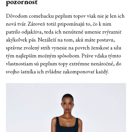
pozornosť
Dôvodom comebacku peplum topov však nie je len ich
nová tvár. Zároveň totiž pripomínajú to, čo k nim
patrilo odjakživa, teda ich nenútené umenie zvýrazniť
akýkoľvek pás. Nezáleží na tom, akú máte postavu,
správne zvolený strih vynesie na povrch ženskosť a silu
tým najlepším možným spôsobom. Práve vďaka týmto
vlastnostiam sú peplum topy extrémne nenáročné, do
svojho šatníka ich zvládne zakomponovať každý.