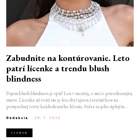
Zabudnite na kontúrovanie. Leto
patrí lícenke a trendu blush
blindness
Pojem blush blindness je späť! Len v menšej, o niečo prirodzenejšej
miere. Lícenka už totiž nie je len obyčajnou čerešničkou na
pomyselnej torte každodenného líčenia. Stáva sa jeho úplným
základom. Nahrádza bronzer, často aj rozjasňovač, a dodáva tvári
Redakcia
-
28. 7. 2026
sviežosť, ktorú žiadny iný produkt napodobniť nedokáže. Termín
kedysi používaný pre nechcený make-up prešľap sa tak stáva
aktuálnym trendom.
ČLÁNOK