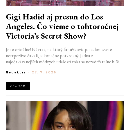
Gigi Hadid aj presun do Los
Angeles. Čo vieme o tohtoročnej
Victoria’s Secret Show?
Je to oficiálne! Návrat, na ktorý fanúšikovia po celom svete
netrpezlivo čakali, je konečne potvrdený. Jedna z
najočakávanejších módnych udalostí roka sa nezadržateľne blíži.
Victoria’s Secret Fashion Show 2026 začína odhaľovať svoje prvé
Redakcia
-
27. 7. 2026
veľké novinky. Organizátori už prezradili miesto konania
tohtoročnej prehliadky aj meno prvej modelky, ktorá sa tento rok
prejde po ikonickom móle.
ČLÁNOK