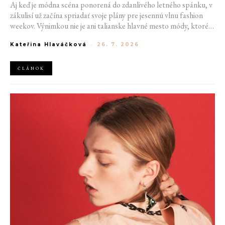
Aj keď je módna scéna ponorená do zdanlivého letného spánku, v
zákulisí už začína spriadať svoje plány pre jesennú vlnu fashion
weekov. Výnimkou nie je ani talianske hlavné mesto módy, ktoré
vo štvrtok odhalilo provizórny kalendár chystaných show. Miláno
Kateřina Hlaváčková
-
26. 7. 2026
od 22. do 28. septembra privíta tradičné mená, pozornosť však
zameria predovšetkým na debut nového kreatívneho riaditeľa
značky Moschino.
ČLÁNOK