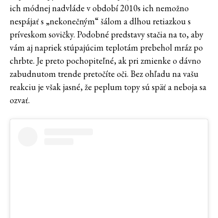
ich módnej nadvláde v období 2010s ich nemožno
nespájať s „nekonečným“ šálom a dlhou retiazkou s
príveskom sovičky. Podobné predstavy stačia na to, aby
vám aj napriek stúpajúcim teplotám prebehol mráz po
chrbte. Je preto pochopiteľné, ak pri zmienke o dávno
zabudnutom trende pretočíte oči. Bez ohľadu na vašu
reakciu je však jasné, že peplum topy sú späť a neboja sa
ozvať.