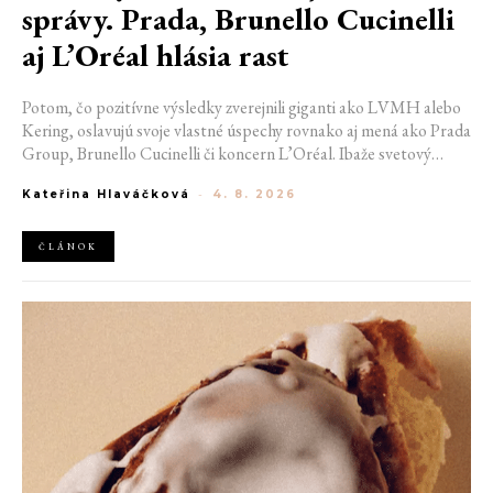
správy. Prada, Brunello Cucinelli
aj L’Oréal hlásia rast
Potom, čo pozitívne výsledky zverejnili giganti ako LVMH alebo
Kering, oslavujú svoje vlastné úspechy rovnako aj mená ako Prada
Group, Brunello Cucinelli či koncern L’Oréal. Ibaže svetový
luxusný trh naďalej čelí výzvam v podobe globálnych konfliktov a
Kateřina Hlaváčková
-
4. 8. 2026
opatrných zákazníkov, vyzerá to, že sa mu možno začína svitať na
lepšie časy. Aspoň to naznačujú čísla za prvú polovicu tohto roka.
ČLÁNOK