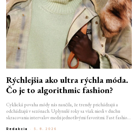
Rýchlejšia ako ultra rýchla móda.
Čo je to algorithmic fashion?
Cyklická povaha módy nás naučila, že trendy prichádzajú a
odchádzajú v sezónach. Uplynulé roky sa však niesli v duchu
skracovania intervalov medzi jednotlivými favoritmi. Fast fashion
a ultra fast fashion, ktoré z mikrotrendov ťažia, si v módnom
Redakcia
-
5. 8. 2026
diskurze rýchlo vytvorili svojich odporcov. Teraz sa však zdá, že do
sveta módy vstupuje ešte desivejší model. Prečo algorithmic