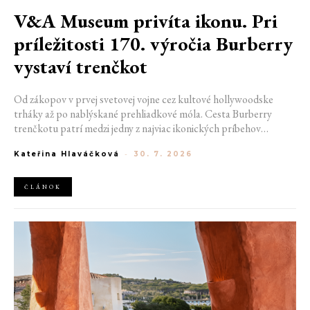
V&A Museum privíta ikonu. Pri
príležitosti 170. výročia Burberry
vystaví trenčkot
Od zákopov v prvej svetovej vojne cez kultové hollywoodske
trháky až po nablýskané prehliadkové móla. Cesta Burberry
trenčkotu patrí medzi jedny z najviac ikonických príbehov
módneho priemyslu. Pri príležitosti 170. narodenín britskej
Kateřina Hlaváčková
-
30. 7. 2026
značky mu poklonu vzdá V&A Museum v Londýne. Od konca
tohto septembra až do začiatku januára bude hostiť výstavu
oslavujúcu legendárny kúsok.
ČLÁNOK