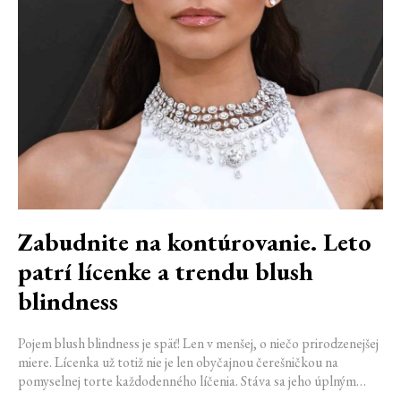
Zabudnite na kontúrovanie. Leto
patrí lícenke a trendu blush
blindness
Pojem blush blindness je späť! Len v menšej, o niečo prirodzenejšej
miere. Lícenka už totiž nie je len obyčajnou čerešničkou na
pomyselnej torte každodenného líčenia. Stáva sa jeho úplným
základom. Nahrádza bronzer, často aj rozjasňovač, a dodáva tvári