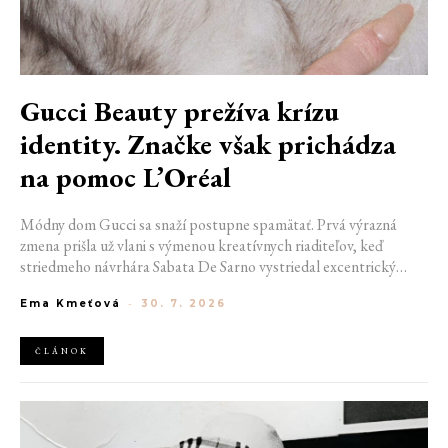
Gucci Beauty prežíva krízu
identity. Značke však prichádza
na pomoc L’Oréal
Módny dom Gucci sa snaží postupne spamätať. Prvá výrazná
zmena prišla už vlani s výmenou kreatívnych riaditeľov, keď
striedmeho návrhára Sabata De Sarno vystriedal excentrický
Demna. Posledným chýbajúcim dielikom komplexnej
Ema Kmeťová
-
30. 7. 2026
rebrandingovej skladačky tak zostala kozmetická odnož Gucci
Beauty, stále uväznená v estetike éry Alessandra Michele. Aj tú
však teraz čaká potrebný refresh, a to vďaka päťdesiatročnej
ČLÁNOK
zmluve s úspešným konglomerátom L’Oréal.