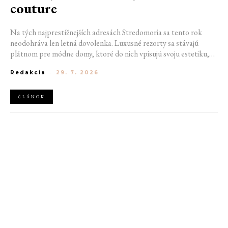
couture
Na tých najprestížnejších adresách Stredomoria sa tento rok
neodohráva len letná dovolenka. Luxusné rezorty sa stávajú
plátnom pre módne domy, ktoré do nich vpisujú svoju estetiku,
rukopis aj jedinečnú atmosféru. Neprinášajú len meno, ale celý
Redakcia
-
29. 7. 2026
svoj charakteristický svet. Plážové kluby, bazény aj unikátne
hotelové interiéry sa tak stávajú pokračovaním identity
svetových značiek.
ČLÁNOK