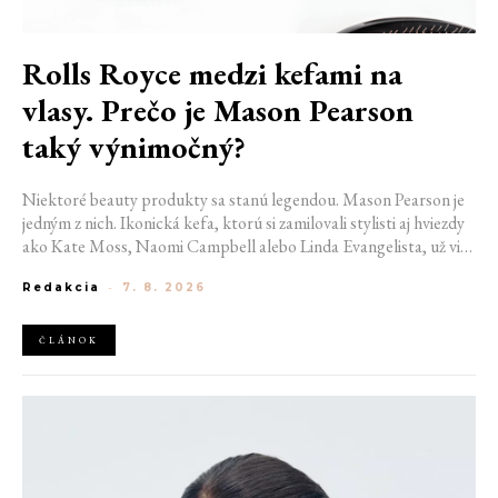
Rolls Royce medzi kefami na
vlasy. Prečo je Mason Pearson
taký výnimočný?
Niektoré beauty produkty sa stanú legendou. Mason Pearson je
jedným z nich. Ikonická kefa, ktorú si zamilovali stylisti aj hviezdy
ako Kate Moss, Naomi Campbell alebo Linda Evangelista, už viac
ako storočie symbolizuje dokonale upravené vlasy. Prečo však
Redakcia
-
7. 8. 2026
stojí stovky eur a čím si vyslúžila svoj kultový status?
ČLÁNOK