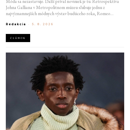
Móda sa nezastavuje. Ďalší príval noviniek je tu. Retrospektíva
Johna Galliana v Metropolitnom múzeu sľubuje jednu z
najvýznamnejších módnych výstav budúceho roka, Romeo
Beckham sa stáva novou tvárou denimu Tommy Hilfiger, značka
Redakcia
-
5. 8. 2026
Karl Lagerfeld otvára svoju prvú kaviareň a Kate Spade staví na
hudobnú hviezdu Tylu.
ČLÁNOK