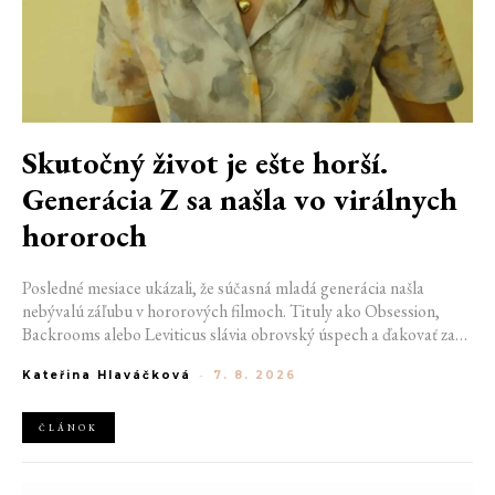
Skutočný život je ešte horší.
Generácia Z sa našla vo virálnych
hororoch
Posledné mesiace ukázali, že súčasná mladá generácia našla
nebývalú záľubu v hororových filmoch. Tituly ako Obsession,
Backrooms alebo Leviticus slávia obrovský úspech a ďakovať za
to môžu nielen kvalitnému spracovaniu, ale aj hypu, ktorý okolo
Kateřina Hlaváčková
-
7. 8. 2026
nich vytvorila práve generácia Z. Čo stojí za jej najnovšou obsesiou
a v čom sú moderné horory iné než ich ikonickí predchodcovia?
ČLÁNOK