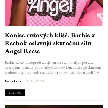
Koniec ružových klišé. Barbie x
Reebok oslavujú skutočnú silu
Angel Reese
Barbie už dávno nepredstavuje len svet dokonalých postáv,
bezchybného make-upu a ružových snov. Dnes oslavuje skutočné
osobnosti, ktorých odvaha, talent a vytrvalosť inšpirujú milióny
ľudí po celom svete. V spojení so značkou Reebok prináša príbeh
Redakcia
-
5. 8. 2026
Angel Reese, jednej z najvýraznejších tvárí ženského športu.
Vďaka svojim úspechom na ihrisku, podnikateľskému duchu aj
nezameniteľnému osobnému štýlu sa stala symbolom
ČLÁNOK
sebavedomia, autenticity a odvahy ísť vlastnou cestou.