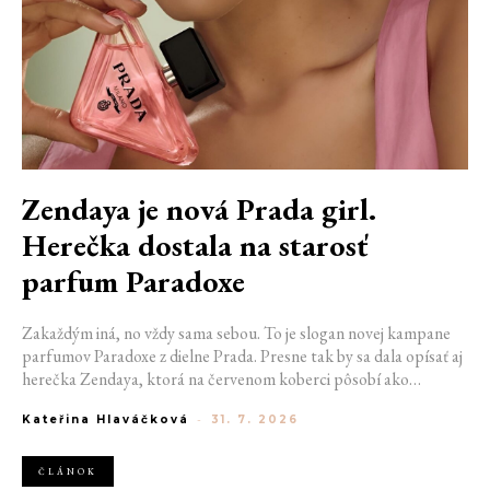
Zendaya je nová Prada girl.
Herečka dostala na starosť
parfum Paradoxe
Zakaždým iná, no vždy sama sebou. To je slogan novej kampane
parfumov Paradoxe z dielne Prada. Presne tak by sa dala opísať aj
herečka Zendaya, ktorá na červenom koberci pôsobí ako
chameleón, schopný zabodovať v tričku s grafickou potlačou aj v
Kateřina Hlaváčková
-
31. 7. 2026
najnovšej couture róbe. Aj preto sa práve ona stala novou tvárou
obľúbenej vône a jej najnovšej edície s názvom Sweet Chemistry.
ČLÁNOK