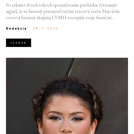
Po takmer dvoch rokoch spomaľovania prichádza výraznejší
signál, že sa luxusný priemysel začína vracať k rastu. Najväčšia
svetová luxusná skupina LVMH zverejnila svoje finančné
výsledky za prvú polovicu roka 2026, ktoré ukazujú zrýchlenie v
Redakcia
-
28. 7. 2026
druhom štvrťroku aj návrat rastu v módnej divízii. Hoci
spoločnosť stále čelí geopolitickým neistotám aj opatrnejším
spotrebiteľom, výsledky naznačujú, že najhoršie obdobie by mohlo
ČLÁNOK
byť za ňou.