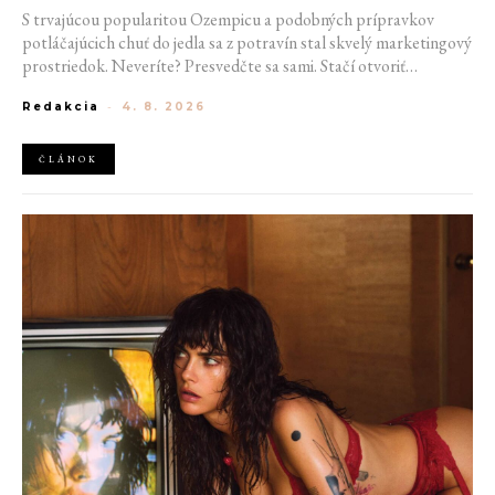
S trvajúcou popularitou Ozempicu a podobných prípravkov
potláčajúcich chuť do jedla sa z potravín stal skvelý marketingový
prostriedok. Neveríte? Presvedčte sa sami. Stačí otvoriť
Instagram alebo TikTok, kde na vás z každého druhého
Redakcia
-
4. 8. 2026
príspevku vykukuje maslový croissant, miska plná šťavnatých
jahôd alebo dokonale roztečené maslo. Prečo sa z jedla odrazu
stalo niečo, k čomu aspirujeme?
ČLÁNOK