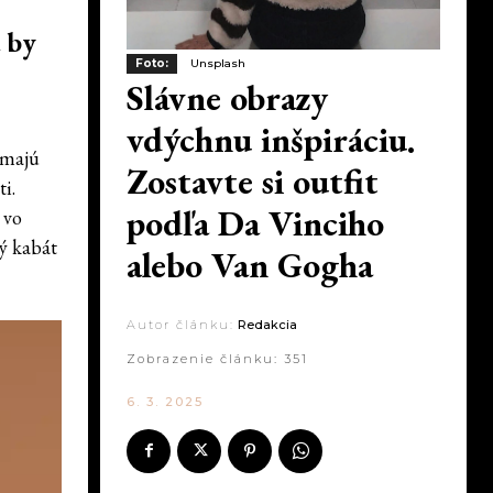
 by
Foto:
Unsplash
Slávne obrazy
vdýchnu inšpiráciu.
é majú
Zostavte si outfit
i.
podľa Da Vinciho
 vo
ý kabát
alebo Van Gogha
Autor článku:
Redakcia
Zobrazenie článku:
351
6. 3. 2025