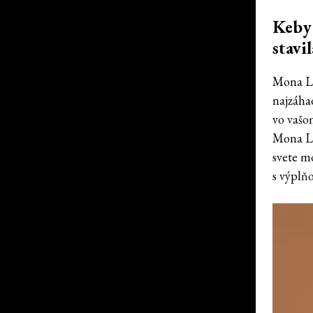
Keby 
stavi
Mona Li
najzáhad
vo vašo
Mona Li
svete m
s výplň