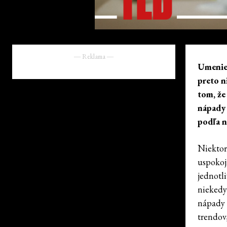
― Reklama ―
Umenie 
preto ni
tom, že
nápady 
podľa n
Niektor
uspokoj
jednotl
niekedy
nápady 
trendov,