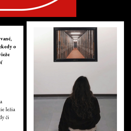
ované,
iekedy o
vieže
cť
 a
ie ležia
dy či