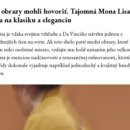
obrazy mohli hovoriť. Tajomná Mona Lisa
la na klasiku a eleganciu
sa je vďaka svojmu vzhľadu a Da Vinciho návrhu jednou z
nejších žien na svete. Ak toto dielo patrí medzi obrazy, ktor
m srdci osobitné miesto, vzdajte mu hold uznaním jeho veľkost
sa je esenciou nadčasovosti a renesančnej rafinovanosti, ktorú
ódy dokonale vyjadruje napríklad jednoduchý a kvalitný hned
ou.