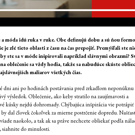
a móda idú ruka v ruke. Obe definujú dobu a sú ňou form
e je zlé tieto oblasti z času na čas prepojiť. Premýšľali ste n
 by ste sa v móde inšpirovali napríklad slávnymi obrazmi? S
na oblečenie sa vždy hodia, takže sa nabudúce skúste oblie
ajslávnejších maliarov všetkých čias.
é dni ani po hodinách postávania pred zrkadlom neponúknu
ivý výsledok. Oblečenie, ako keby stratilo na zaujímavosti a
ivé kúsky nejdú dohromady. Chýbajúca inšpirácia vie potrápiť
 by dal človek čokoľvek za mierne postrčenie dopredu. Našťast
všade naokolo, a tak ak sa práve nechcete obliekať podľa nála
 siahnite do minulosti.