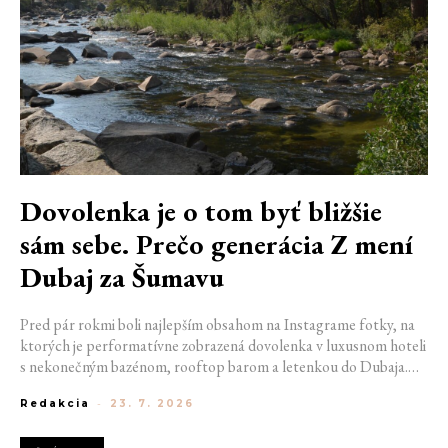
Dovolenka je o tom byť bližšie
sám sebe. Prečo generácia Z mení
Dubaj za Šumavu
Pred pár rokmi boli najlepším obsahom na Instagrame fotky, na
ktorých je performatívne zobrazená dovolenka v luxusnom hoteli
s nekonečným bazénom, rooftop barom a letenkou do Dubaja.
Dnes sociálne siete zaplavujú úplne iné obrázky. Chata v
Redakcia
-
23. 7. 2026
Jizerských horách. Ranné kúpanie v lome. Výlet vlakom na
Šumavu. Najlepším odpočinkom je jednoducho posedenie s