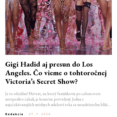
Gigi Hadid aj presun do Los
Angeles. Čo vieme o tohtoročnej
Victoria’s Secret Show?
Je to oficiálne! Návrat, na ktorý fanúšikovia po celom svete
netrpezlivo čakali, je konečne potvrdený. Jedna z
najočakávanejších módnych udalostí roka sa nezadržateľne blíži.
Victoria’s Secret Fashion Show 2026 začína odhaľovať svoje prvé
Redakcia
-
27. 7. 2026
veľké novinky. Organizátori už prezradili miesto konania