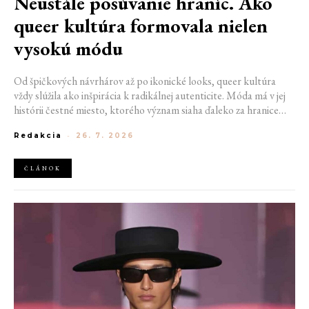
Neustále posúvanie hraníc. Ako
queer kultúra formovala nielen
vysokú módu
Od špičkových návrhárov až po ikonické looks, queer kultúra
vždy slúžila ako inšpirácia k radikálnej autenticite. Móda má v jej
histórii čestné miesto, ktorého význam siaha ďaleko za hranice
estetiky. V časoch, keď byť otvorene queer znamenalo vystaviť sa
Redakcia
-
26. 7. 2026
postihom a nebezpečenstvu, fungovalo práve oblečenie ako tichý
jazyk. Vďaka šatke, brošni alebo náušnici queer ľudia rozpoznali
jeden druhého a vďaka veľkolepej ballroom scéne mali aj ľudia na
ČLÁNOK
okraji spoločnosti priestor zažiariť na mólach. Ako sa queer
kultúra zapísala do módneho sveta, ktorý poznáme dnes?