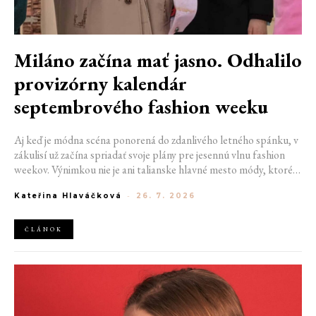
Miláno začína mať jasno. Odhalilo
provizórny kalendár
septembrového fashion weeku
Aj keď je módna scéna ponorená do zdanlivého letného spánku, v
zákulisí už začína spriadať svoje plány pre jesennú vlnu fashion
weekov. Výnimkou nie je ani talianske hlavné mesto módy, ktoré
vo štvrtok odhalilo provizórny kalendár chystaných show. Miláno
Kateřina Hlaváčková
-
26. 7. 2026
od 22. do 28. septembra privíta tradičné mená, pozornosť však
zameria predovšetkým na debut nového kreatívneho riaditeľa
značky Moschino.
ČLÁNOK