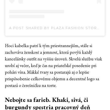
A POST SHARED BY PLAZA FASHION STORE (@PLAZA_FASHIONSTORE)
Hoci kabelka patrí k tým priestrannejším, stále si
zachováva ženskosť a jemnosť, ktorá povýši každý
kancelársky outfit na vyššiu úroveň. Skvelú službu však
urobí aj večer, keď je čas na priateľské posedenie pri
pohári vína. Mäkké tvary sa postarajú aj o lepšie
prispôsobenie celkovému objemu a decentné logo sa
postará o čerešničku na torte.
Nebojte sa farieb. Khaki, sivá, či
burgundy spestria pracovný deň