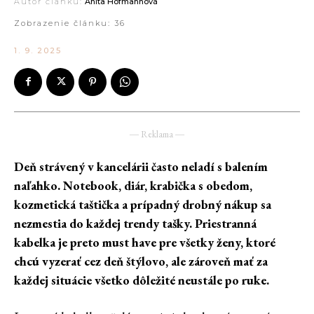
Autor článku:
Anita Hofmannová
Zobrazenie článku:
36
1. 9. 2025
― Reklama ―
Deň strávený v kancelárii často neladí s balením
naľahko. Notebook, diár, krabička s obedom,
kozmetická taštička a prípadný drobný nákup sa
nezmestia do každej trendy tašky. Priestranná
kabelka je preto must have pre všetky ženy, ktoré
chcú vyzerať cez deň štýlovo, ale zároveň mať za
každej situácie všetko dôležité neustále po ruke.