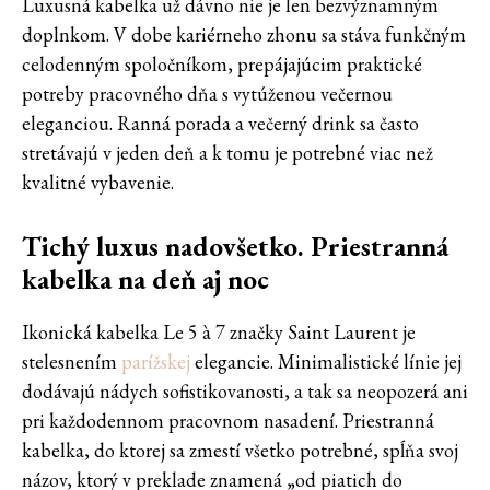
Luxusná kabelka už dávno nie je len bezvýznamným
doplnkom. V dobe kariérneho zhonu sa stáva funkčným
celodenným spoločníkom, prepájajúcim praktické
potreby pracovného dňa s vytúženou večernou
eleganciou. Ranná porada a večerný drink sa často
stretávajú v jeden deň a k tomu je potrebné viac než
kvalitné vybavenie.
Tichý luxus nadovšetko. Priestranná
kabelka na deň aj noc
Ikonická kabelka Le 5 à 7 značky Saint Laurent je
stelesnením
parížskej
elegancie. Minimalistické línie jej
dodávajú nádych sofistikovanosti, a tak sa neopozerá ani
pri každodennom pracovnom nasadení. Priestranná
kabelka, do ktorej sa zmestí všetko potrebné, spĺňa svoj
názov, ktorý v preklade znamená „od piatich do