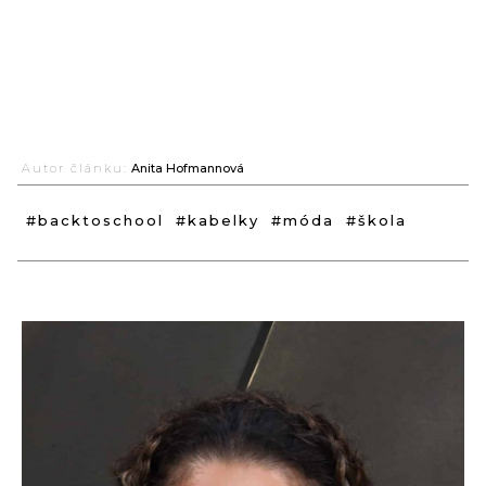
Autor článku:
Anita Hofmannová
#backtoschool
#kabelky
#móda
#škola