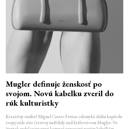
Mugler definuje ženskosť po
svojom. Novú kabelku zveril do
rúk kulturistky
Kreatívny riaditeľ Miguel Castro Freitas odomyká ďalšiu kapitolu
svojej stále ešte čerstvej nadvlády nad kráľovstvom Mugler. Vo
štvrtok vydal svoju prvú kampaň venovanú novým kabelkám