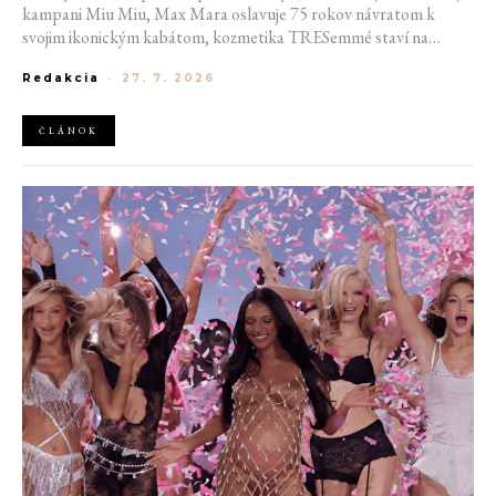
kampani Miu Miu, Max Mara oslavuje 75 rokov návratom k
svojim ikonickým kabátom, kozmetika TRESemmé staví na
prirodzené kučery v novej kampani s hercom Belmontom Cameli
Redakcia
-
27. 7. 2026
a v San Franciscu pripravujú prvú veľkú americkú retrospektívu
návrhára Azzedina Alaïi.
ČLÁNOK