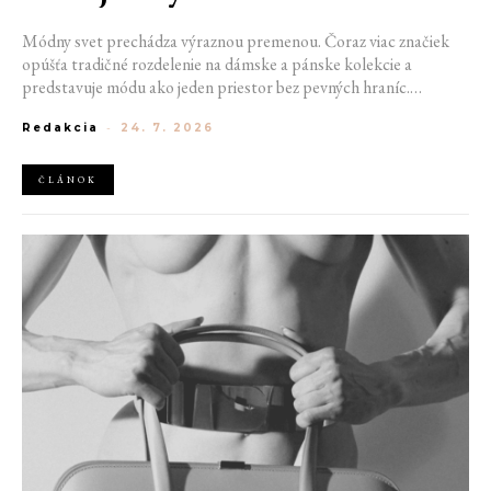
Módny svet prechádza výraznou premenou. Čoraz viac značiek
opúšťa tradičné rozdelenie na dámske a pánske kolekcie a
predstavuje módu ako jeden priestor bez pevných hraníc.
Spoločné prehliadky, prepojené kolekcie a rastúci dôraz na
Redakcia
-
24. 7. 2026
udržateľnosť naznačujú, že klasické týždne módy môžu čoskoro
vyzerať úplne inak.
ČLÁNOK