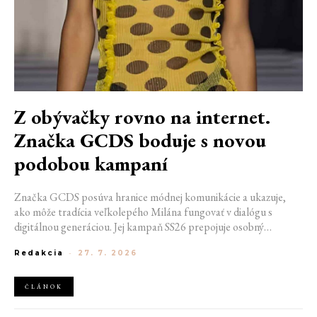
Z obývačky rovno na internet.
Značka GCDS boduje s novou
podobou kampaní
Značka GCDS posúva hranice módnej komunikácie a ukazuje,
ako môže tradícia veľkolepého Milána fungovať v dialógu s
digitálnou generáciou. Jej kampaň SS26 prepojuje osobný
priestor, internetovú kultúru a hravý vizuálny jazyk. Odráža
Redakcia
-
27. 7. 2026
spôsob, akým dnes módu vnímame a zdieľame. Zároveň
potvrdzuje schopnosť GCDS reagovať na súčasné kultúrne
trendy a vytvárať autentické spojenie medzi módou, digitálnym
ČLÁNOK
prostredím a každodenným životom mladej generácie.