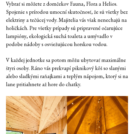
Vybrať si môžete z domčekov Fauna, Flora a Helios.
Spojenie s prírodou umocní skutočnosť, že sú všetky bez
elektriny a tečúcej vody. Majitelia vás však nenechajú na
holičkách. Pre všetky prípady sú pripravené očarujúce
lampióny, ekologická suchá toaleta a umývadlo v
podobe nádoby s osviežujúcou horskou vodou.
V každej jednotke sa potom môžu ubytovať maximálne
štyri osoby. Ráno vás prekvapí piknikový kôš so slanými
alebo sladkými raňajkami a teplým nápojom, ktorý si na
lane pritiahnete až hore do chatky.