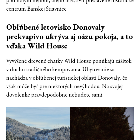
pod holým nebom, alebo navštíviť preslávené historické
centrum Banskej Štiavnice.
Obľúbené letovisko Donovaly
prekvapivo ukrýva aj oázu pokoja, a to
vďaka Wild House
Vyvýšené drevené chatky Wild House ponúkajú zážitok
v duchu tradičného kempovania. Ubytovanie sa
nachádza v obľúbenej turistickej oblasti Donovaly, čo
však môže byť pre niektorých nevýhodou. Na svojej
dovolenke pravdepodobne nebudete sami.