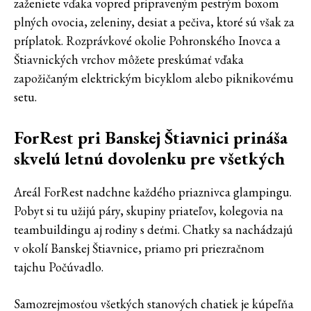
zaženiete vďaka vopred pripraveným pestrým boxom
plných ovocia, zeleniny, desiat a pečiva, ktoré sú však za
príplatok. Rozprávkové okolie Pohronského Inovca a
Štiavnických vrchov môžete preskúmať vďaka
zapožičaným elektrickým bicyklom alebo piknikovému
setu.
ForRest pri Banskej Štiavnici prináša
skvelú letnú dovolenku pre všetkých
Areál ForRest nadchne každého priaznivca glampingu.
Pobyt si tu užijú páry, skupiny priateľov, kolegovia na
teambuildingu aj rodiny s deťmi. Chatky sa nachádzajú
v okolí Banskej Štiavnice, priamo pri priezračnom
tajchu Počúvadlo.
Samozrejmosťou všetkých stanových chatiek je kúpeľňa