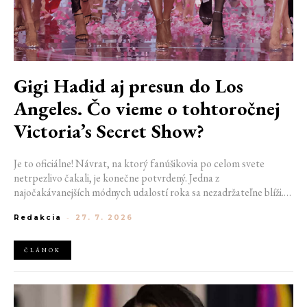
Gigi Hadid aj presun do Los
Angeles. Čo vieme o tohtoročnej
Victoria’s Secret Show?
Je to oficiálne! Návrat, na ktorý fanúšikovia po celom svete
netrpezlivo čakali, je konečne potvrdený. Jedna z
najočakávanejších módnych udalostí roka sa nezadržateľne blíži.
Victoria’s Secret Fashion Show 2026 začína odhaľovať svoje prvé
Redakcia
-
27. 7. 2026
veľké novinky. Organizátori už prezradili miesto konania
tohtoročnej prehliadky aj meno prvej modelky, ktorá sa tento rok
prejde po ikonickom móle.
ČLÁNOK