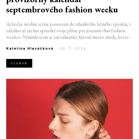
septembrového fashion weeku
Aj keď je módna scéna ponorená do zdanlivého letného spánku, v
zákulisí už začína spriadať svoje plány pre jesennú vlnu fashion
weekov. Výnimkou nie je ani talianske hlavné mesto módy, ktoré
vo štvrtok odhalilo provizórny kalendár chystaných show. Miláno
Kateřina Hlaváčková
-
26. 7. 2026
od 22. do 28. septembra privíta tradičné mená, pozornosť však
zameria predovšetkým na debut nového kreatívneho riaditeľa
značky Moschino.
ČLÁNOK