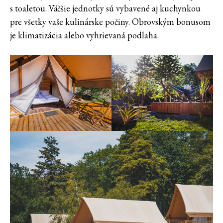
s toaletou. Väčšie jednotky sú vybavené aj kuchynkou
pre všetky vaše kulinárske počiny. Obrovským bonusom
je klimatizácia alebo vyhrievaná podlaha.