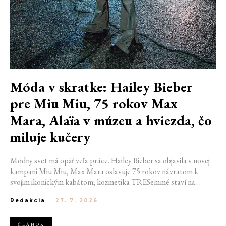
Móda v skratke: Hailey Bieber
pre Miu Miu, 75 rokov Max
Mara, Alaïa v múzeu a hviezda, čo
miluje kučery
Módny svet má opäť veľa práce. Hailey Bieber sa objavila v novej
kampani Miu Miu, Max Mara oslavuje 75 rokov návratom k
svojim ikonickým kabátom, kozmetika TRESemmé staví na
prirodzené kučery v novej kampani s hercom Belmontom Cameli
Redakcia
-
27. 7. 2026
a v San Franciscu pripravujú prvú veľkú americkú retrospektívu
návrhára Azzedina Alaïi.
ČLÁNOK