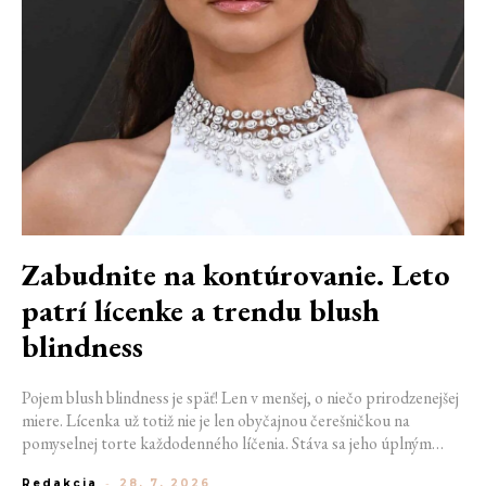
Zabudnite na kontúrovanie. Leto
patrí lícenke a trendu blush
blindness
Pojem blush blindness je späť! Len v menšej, o niečo prirodzenejšej
miere. Lícenka už totiž nie je len obyčajnou čerešničkou na
pomyselnej torte každodenného líčenia. Stáva sa jeho úplným
základom. Nahrádza bronzer, často aj rozjasňovač, a dodáva tvári
Redakcia
-
28. 7. 2026