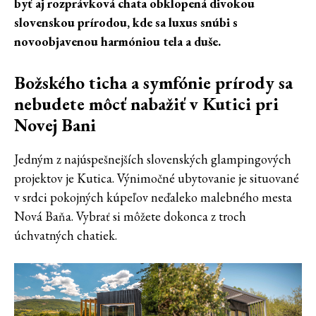
byť aj rozprávková chata obklopená divokou
slovenskou prírodou, kde sa luxus snúbi s
novoobjavenou harmóniou tela a duše.
Božského ticha a symfónie prírody sa
nebudete môcť nabažiť v Kutici pri
Novej Bani
Jedným z najúspešnejších slovenských glampingových
projektov je Kutica. Výnimočné ubytovanie je situované
v srdci pokojných kúpeľov neďaleko malebného mesta
Nová Baňa. Vybrať si môžete dokonca z troch
úchvatných chatiek.