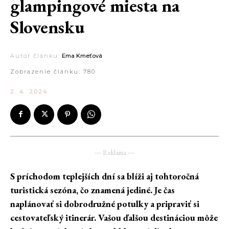
glampingové miesta na
Slovensku
Autor článku:
Ema Kmeťová
Zobrazenie článku:
780
2. 4. 2024
― Reklama ―
S príchodom teplejších dní sa blíži aj tohtoročná
turistická sezóna, čo znamená jediné. Je čas
naplánovať si dobrodružné potulky a pripraviť si
cestovateľský
itinerár. Vašou ďalšou destináciou môže