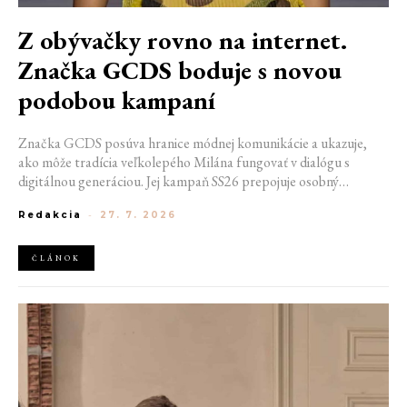
Z obývačky rovno na internet.
Značka GCDS boduje s novou
podobou kampaní
Značka GCDS posúva hranice módnej komunikácie a ukazuje,
ako môže tradícia veľkolepého Milána fungovať v dialógu s
digitálnou generáciou. Jej kampaň SS26 prepojuje osobný
priestor, internetovú kultúru a hravý vizuálny jazyk. Odráža
Redakcia
-
27. 7. 2026
spôsob, akým dnes módu vnímame a zdieľame. Zároveň
potvrdzuje schopnosť GCDS reagovať na súčasné kultúrne
trendy a vytvárať autentické spojenie medzi módou, digitálnym
ČLÁNOK
prostredím a každodenným životom mladej generácie.