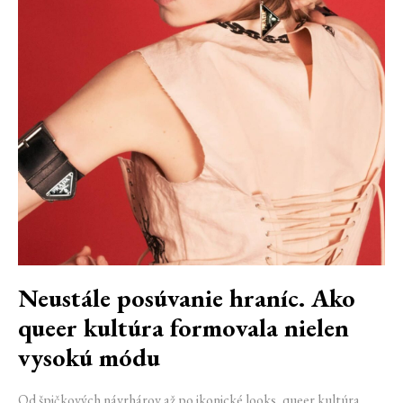
Neustále posúvanie hraníc. Ako
queer kultúra formovala nielen
vysokú módu
Od špičkových návrhárov až po ikonické looks, queer kultúra