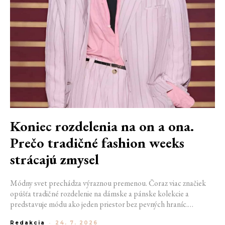
Koniec rozdelenia na on a ona.
Prečo tradičné fashion weeks
strácajú zmysel
Módny svet prechádza výraznou premenou. Čoraz viac značiek
opúšťa tradičné rozdelenie na dámske a pánske kolekcie a
predstavuje módu ako jeden priestor bez pevných hraníc.
Spoločné prehliadky, prepojené kolekcie a rastúci dôraz na
Redakcia
-
24. 7. 2026