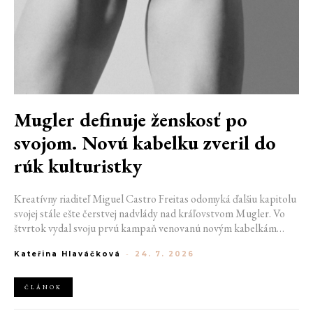
Mugler definuje ženskosť po
svojom. Novú kabelku zveril do
rúk kulturistky
Kreatívny riaditeľ Miguel Castro Freitas odomyká ďalšiu kapitolu
svojej stále ešte čerstvej nadvlády nad kráľovstvom Mugler. Vo
štvrtok vydal svoju prvú kampaň venovanú novým kabelkám
Aurora a Lua. Jej vizuál hovorí presne tým jazykom, s ktorým
Kateřina Hlaváčková
-
24. 7. 2026
návrhár do módneho domu prišiel. Umne kombinuje výrazy
minulosti a dávnych koreňov, zatiaľ čo definuje modernú, silnú
podobu ženskosti.
ČLÁNOK