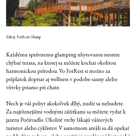
Zdroj: ForRest Glamp
Každému správnemu glamping ubytovaniu nesmie
chýbať terasa, na ktorej sa môžete kochať okolitou
harmonickou prírodou. Vo ForRest si možno za
príplatok dopriať aj wellness v podobe sauny alebo
vírivky priamo pri chate.
Nech je váš pobyt akokoľvek dlhý, nudiť sa nebudete.
Za najrôznejšími vodnými zážitkami sa môžete vydať k
jazeru Počúvadlo. Okolité vrchy lákajú vášnivých
turistov alebo cyklistov. V samotnom areáli sa dá opekať