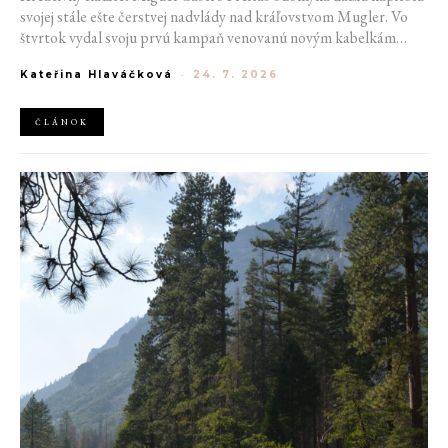
svojej stále ešte čerstvej nadvlády nad kráľovstvom Mugler. Vo
štvrtok vydal svoju prvú kampaň venovanú novým kabelkám
Aurora a Lua. Jej vizuál hovorí presne tým jazykom, s ktorým
Kateřina Hlaváčková
-
24. 7. 2026
návrhár do módneho domu prišiel. Umne kombinuje výrazy
minulosti a dávnych koreňov, zatiaľ čo definuje modernú, silnú
podobu ženskosti.
ČLÁNOK