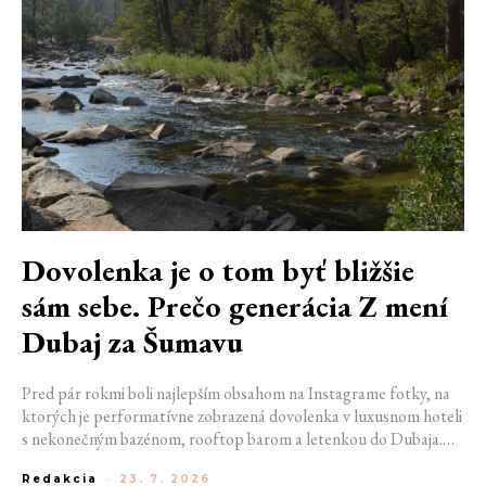
Dovolenka je o tom byť bližšie
sám sebe. Prečo generácia Z mení
Dubaj za Šumavu
Pred pár rokmi boli najlepším obsahom na Instagrame fotky, na
ktorých je performatívne zobrazená dovolenka v luxusnom hoteli
s nekonečným bazénom, rooftop barom a letenkou do Dubaja.
Dnes sociálne siete zaplavujú úplne iné obrázky. Chata v
Redakcia
-
23. 7. 2026
Jizerských horách. Ranné kúpanie v lome. Výlet vlakom na