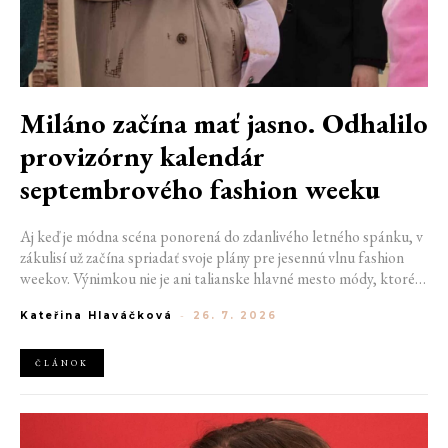
Miláno začína mať jasno. Odhalilo
provizórny kalendár
septembrového fashion weeku
Aj keď je módna scéna ponorená do zdanlivého letného spánku, v
zákulisí už začína spriadať svoje plány pre jesennú vlnu fashion
weekov. Výnimkou nie je ani talianske hlavné mesto módy, ktoré
vo štvrtok odhalilo provizórny kalendár chystaných show. Miláno
Kateřina Hlaváčková
-
26. 7. 2026
od 22. do 28. septembra privíta tradičné mená, pozornosť však
zameria predovšetkým na debut nového kreatívneho riaditeľa
značky Moschino.
ČLÁNOK