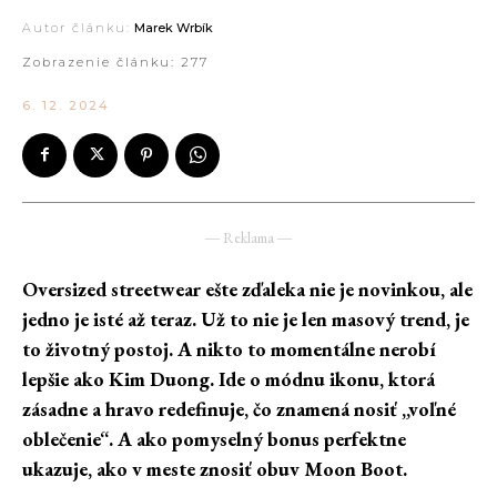
Autor článku:
Marek Wrbík
Zobrazenie článku:
277
6. 12. 2024
― Reklama ―
Oversized streetwear ešte zďaleka nie je novinkou, ale
jedno je isté až teraz. Už to nie je len masový trend, je
to životný postoj. A nikto to momentálne nerobí
lepšie ako Kim Duong. Ide o módnu ikonu, ktorá
zásadne a hravo redefinuje, čo znamená nosiť „voľné
oblečenie“. A ako pomyselný bonus perfektne
ukazuje, ako v meste znosiť obuv Moon Boot.