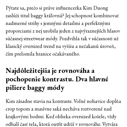
Pýtate sa, prečo si práve influencerka Kim Duong
zaslúži titul baggy kráľovná? Jej schopnosť kombinovať
nadmerné strihy s jemnými detailmi a perfektnými
proporciami z nej urobila jeden z najvýraznejších hlasov
súčasnej streetwear módy. Pozdvihla tak v súčasnosti už
klasický oversized trend na vyššiu a nečakanú úroveň,
čím prelomila hranice očakávaného.
Najdôležitejšia je rovnováha a
pochopenie kontrastu. Dva hlavné
piliere baggy módy
Kim zásadne stavia na kontraste. Voľné nohavice dopĺňa
crop topom a masívne saká necháva roztvorené nad
krajkovými bodmi. Keď oblieka oversized košele, vždy
odhalí časť tela, ktorá outfit udrží v rovnováhe. Vytvára