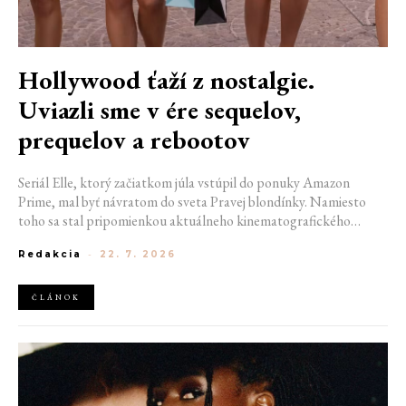
Hollywood ťaží z nostalgie.
Uviazli sme v ére sequelov,
prequelov a rebootov
Seriál Elle, ktorý začiatkom júla vstúpil do ponuky Amazon
Prime, mal byť návratom do sveta Pravej blondínky. Namiesto
toho sa stal pripomienkou aktuálneho kinematografického
trendu. Hollywoodska produkcia sa dnes krúti v nekonečnom
Redakcia
-
22. 7. 2026
kruhu. Prequely, sequely, spin-offy aj rebooty zaplavili kiná i
streamovacie platformy natoľko, že sa originálne príbehy stávajú
čistou vzácnosťou. Prečo sa filmový priemysel tak veľmi bojí
ČLÁNOK
nových nápadov? A môžeme si za to sami?