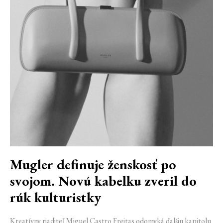
Mugler definuje ženskosť po
svojom. Novú kabelku zveril do
rúk kulturistky
Kreatívny riaditeľ Miguel Castro Freitas odomyká ďalšiu kapitolu