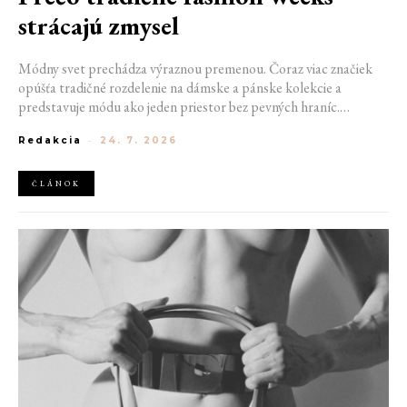
strácajú zmysel
Módny svet prechádza výraznou premenou. Čoraz viac značiek
opúšťa tradičné rozdelenie na dámske a pánske kolekcie a
predstavuje módu ako jeden priestor bez pevných hraníc.
Spoločné prehliadky, prepojené kolekcie a rastúci dôraz na
Redakcia
-
24. 7. 2026
udržateľnosť naznačujú, že klasické týždne módy môžu čoskoro
vyzerať úplne inak.
ČLÁNOK