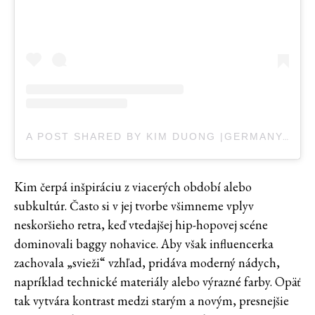
A POST SHARED BY KIM DUONG |GERMANY-STUTTGART (@BLVCKD0PE)
Kim čerpá inšpiráciu z viacerých období alebo
subkultúr. Často si v jej tvorbe všimneme vplyv
neskoršieho retra, keď vtedajšej hip-hopovej scéne
dominovali baggy nohavice. Aby však influencerka
zachovala „svieži“ vzhľad, pridáva moderný nádych,
napríklad technické materiály alebo výrazné farby. Opäť
tak vytvára kontrast medzi starým a novým, presnejšie