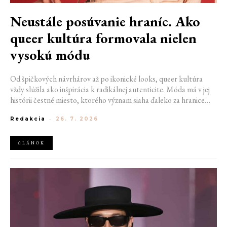
Neustále posúvanie hraníc. Ako
queer kultúra formovala nielen
vysokú módu
Od špičkových návrhárov až po ikonické looks, queer kultúra
vždy slúžila ako inšpirácia k radikálnej autenticite. Móda má v jej
histórii čestné miesto, ktorého význam siaha ďaleko za hranice
estetiky. V časoch, keď byť otvorene queer znamenalo vystaviť sa
Redakcia
-
26. 7. 2026
postihom a nebezpečenstvu, fungovalo práve oblečenie ako tichý
jazyk. Vďaka šatke, brošni alebo náušnici queer ľudia rozpoznali
jeden druhého a vďaka veľkolepej ballroom scéne mali aj ľudia na
ČLÁNOK
okraji spoločnosti priestor zažiariť na mólach. Ako sa queer
kultúra zapísala do módneho sveta, ktorý poznáme dnes?