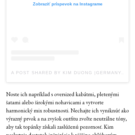
Zobraziť príspevok na Instagrame
A POST SHARED BY KIM DUONG |GERMANY-STUTTGART (@BLVCKD0PE)
Noste ich napríklad s oversized kabátmi, pletenými
šatami alebo širokými nohavicami a vytvorte
harmonický mix robustnosti. Nechajte ich vyniknúť ako
výrazný prvok a na zvyšok outfitu zvoľte neutrálne tóny,
aby tak topánky získali zaslúženú pozornosť. Kim
poskytuje dostatok inšpirácie k väčšine obľúbeným