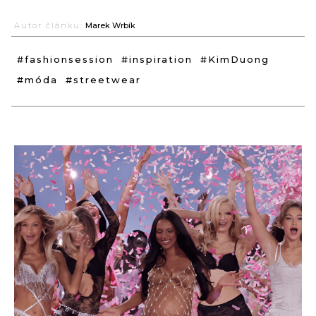
Autor článku:
Marek Wrbík
#fashionsession
#inspiration
#KimDuong
#móda
#streetwear