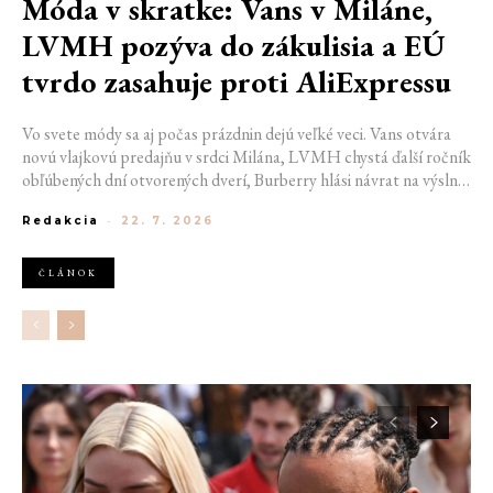
Móda v skratke: Vans v Miláne,
LVMH pozýva do zákulisia a EÚ
tvrdo zasahuje proti AliExpressu
Vo svete módy sa aj počas prázdnin dejú veľké veci. Vans otvára
novú vlajkovú predajňu v srdci Milána, LVMH chystá ďalší ročník
obľúbených dní otvorených dverí, Burberry hlási návrat na výslnie
vďaka generácii Z a Európska únia udelila rekordnú pokutu
Redakcia
-
22. 7. 2026
platforme AliExpress.
ČLÁNOK