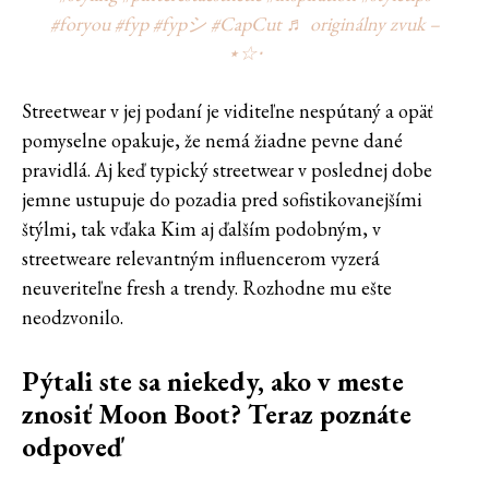
#foryou
#fyp
#fypシ
#CapCut
♬ originálny zvuk –
⋆☆⋅
Streetwear v jej podaní je viditeľne nespútaný a opäť
pomyselne opakuje, že nemá žiadne pevne dané
pravidlá. Aj keď typický streetwear v poslednej dobe
jemne ustupuje do pozadia pred sofistikovanejšími
štýlmi, tak vďaka Kim aj ďalším podobným, v
streetweare relevantným influencerom vyzerá
neuveriteľne fresh a trendy. Rozhodne mu ešte
neodzvonilo.
Pýtali ste sa niekedy, ako v meste
znosiť Moon Boot? Teraz poznáte
odpoveď