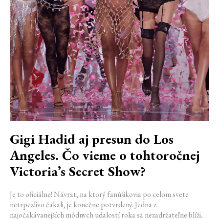
Gigi Hadid aj presun do Los
Angeles. Čo vieme o tohtoročnej
Victoria’s Secret Show?
Je to oficiálne! Návrat, na ktorý fanúšikovia po celom svete
netrpezlivo čakali, je konečne potvrdený. Jedna z
najočakávanejších módnych udalostí roka sa nezadržateľne blíži.