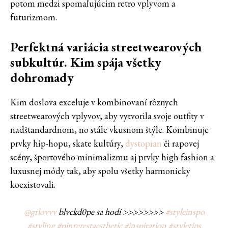
potom medzi spomaľujúcim retro vplyvom a
futurizmom.
Perfektná variácia streetwearových
subkultúr. Kim spája všetky
dohromady
Kim doslova exceluje v kombinovaní rôznych
streetwearových vplyvov, aby vytvorila svoje outfity v
nadštandardnom, no stále vkusnom štýle. Kombinuje
prvky hip-hopu, skate kultúry,
dystopian
či rapovej
scény, športového minimalizmu aj prvky high fashion a
luxusnej módy tak, aby spolu všetky harmonicky
koexistovali.
@grlovvv
blvckd0pe sa hodí >>>>>>>>
#styleinspo
#styling
#pinterestaesthetic
#inspiration
#styletips