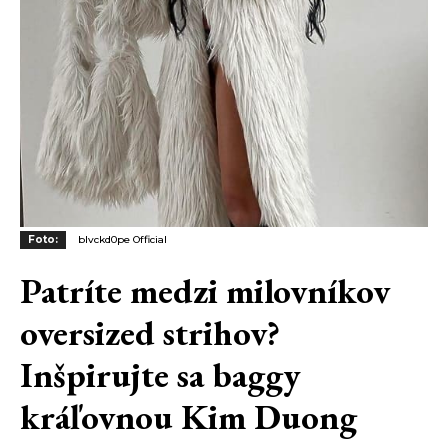
Foto:
blvckd0pe Official
Patríte medzi milovníkov
oversized strihov?
Inšpirujte sa baggy
kráľovnou Kim Duong