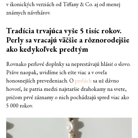
v ikonických verziách od Tiffany & Co. aj od menej
známych návrhárov.
Tradícia trvajúca vyše 5 tisíc rokov.
Perly sa vracajú väčšie a rôznorodejšie
ako kedykoľvek predtým
Rovnako perlové doplnky sa neprestávajú hlásiť o slovo.
Práve naopak, uvidíme ich ešte viac a v oveľa
honosnejších prevedeniach. O
perlách
sa už dávno
hovorí, že patria medzi najstaršie drahokamy na svete,
pričom prvé záznamy o nich pochádzajú spred viac ako
5 000 rokov.