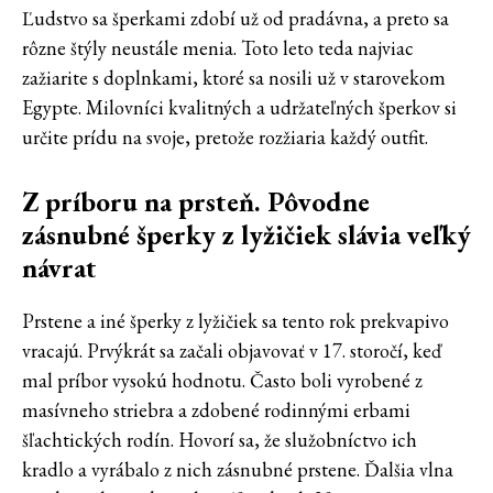
Ľudstvo sa šperkami zdobí už od pradávna, a preto sa
rôzne štýly neustále menia. Toto leto teda najviac
zažiarite s doplnkami, ktoré sa nosili už v starovekom
Egypte. Milovníci kvalitných a udržateľných šperkov si
určite prídu na svoje, pretože rozžiaria každý outfit.
Z príboru na prsteň. Pôvodne
zásnubné šperky z lyžičiek slávia veľký
návrat
Prstene a iné šperky z lyžičiek sa tento rok prekvapivo
vracajú. Prvýkrát sa začali objavovať v 17. storočí, keď
mal príbor vysokú hodnotu. Často boli vyrobené z
masívneho striebra a zdobené rodinnými erbami
šľachtických rodín. Hovorí sa, že služobníctvo ich
kradlo a vyrábalo z nich zásnubné prstene. Ďalšia vlna