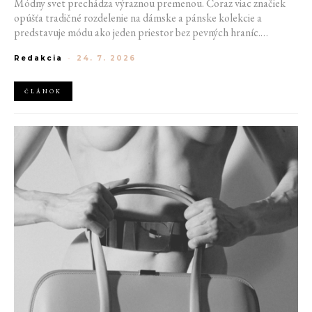
Módny svet prechádza výraznou premenou. Čoraz viac značiek
opúšťa tradičné rozdelenie na dámske a pánske kolekcie a
predstavuje módu ako jeden priestor bez pevných hraníc.
Spoločné prehliadky, prepojené kolekcie a rastúci dôraz na
Redakcia
-
24. 7. 2026
udržateľnosť naznačujú, že klasické týždne módy môžu čoskoro
vyzerať úplne inak.
ČLÁNOK