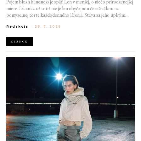
Pojem blush blindness je späť! Len v menšej, o niečo prirodzenejšej
miere. Lícenka už totiž nie je len obyčajnou čerešničkou na
pomyselnej torte každodenného líčenia. Stáva sa jeho úplným
základom. Nahrádza bronzer, často aj rozjasňovač, a dodáva tvári
Redakcia
-
28. 7. 2026
sviežosť, ktorú žiadny iný produkt napodobniť nedokáže. Termín
kedysi používaný pre nechcený make-up prešľap sa tak stáva
aktuálnym trendom.
ČLÁNOK