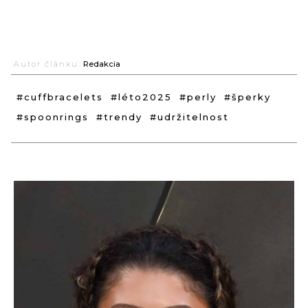
Autor článku:
Redakcia
#cuffbracelets
#léto2025
#perly
#šperky
#spoonrings
#trendy
#udržitelnost