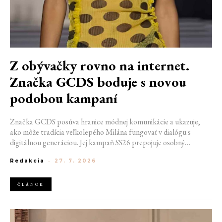
Z obývačky rovno na internet.
Značka GCDS boduje s novou
podobou kampaní
Značka GCDS posúva hranice módnej komunikácie a ukazuje,
ako môže tradícia veľkolepého Milána fungovať v dialógu s
digitálnou generáciou. Jej kampaň SS26 prepojuje osobný
priestor, internetovú kultúru a hravý vizuálny jazyk. Odráža
Redakcia
-
27. 7. 2026
spôsob, akým dnes módu vnímame a zdieľame. Zároveň
potvrdzuje schopnosť GCDS reagovať na súčasné kultúrne
trendy a vytvárať autentické spojenie medzi módou, digitálnym
ČLÁNOK
prostredím a každodenným životom mladej generácie.