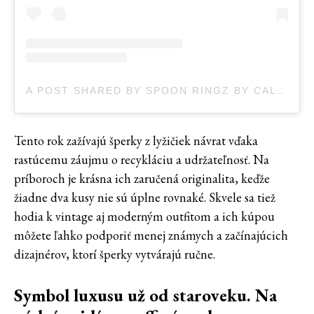
A POST SHARED BY SPOON RINGZ BY CALAMITY SOFIE (@SPOONRINGZ)
Tento rok zažívajú šperky z lyžičiek návrat vďaka
rastúcemu záujmu o recykláciu a udržateľnosť. Na
príboroch je krásna ich zaručená originalita, keďže
žiadne dva kusy nie sú úplne rovnaké. Skvele sa tiež
hodia k vintage aj moderným outfitom a ich kúpou
môžete ľahko podporiť menej známych a začínajúcich
dizajnérov, ktorí šperky vytvárajú ručne.
Symbol luxusu už od staroveku. Na