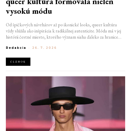
queer kultúra formovala nielen
vysokú módu
Od špičkových návrhárov až po ikonické looks, queer kultúra
vždy slúžila ako inšpirácia k radikálnej autenticite. Móda má v jej
histórii čestné miesto, ktorého význam siaha ďaleko za hranice
estetiky. V časoch, keď byť otvorene queer znamenalo vystaviť sa
Redakcia
-
26. 7. 2026
postihom a nebezpečenstvu, fungovalo práve oblečenie ako tichý
jazyk. Vďaka šatke, brošni alebo náušnici queer ľudia rozpoznali
jeden druhého a vďaka veľkolepej ballroom scéne mali aj ľudia na
ČLÁNOK
okraji spoločnosti priestor zažiariť na mólach. Ako sa queer
kultúra zapísala do módneho sveta, ktorý poznáme dnes?