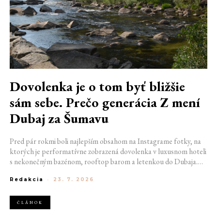
Dovolenka je o tom byť bližšie
sám sebe. Prečo generácia Z mení
Dubaj za Šumavu
Pred pár rokmi boli najlepším obsahom na Instagrame fotky, na
ktorých je performatívne zobrazená dovolenka v luxusnom hoteli
s nekonečným bazénom, rooftop barom a letenkou do Dubaja.
Dnes sociálne siete zaplavujú úplne iné obrázky. Chata v
Redakcia
-
23. 7. 2026
Jizerských horách. Ranné kúpanie v lome. Výlet vlakom na
Šumavu. Najlepším odpočinkom je jednoducho posedenie s
kamarátmi pri ohni.
ČLÁNOK