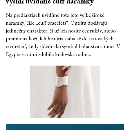
výslní uvidíme cuff náramky
Na predlaktiach uvidíme toto leto veľké široké
náramky, čiže „cuff bracelets“. Outfitu dodávajú
jedinečný charakter, či už ich nosíte cez rukáv, alebo
priamo na koži. Ich história siaha až do starovekých
civilizácií, kedy slúžili ako symbol bohatstva a moci. V
Egypte sa nimi zdobila kráľovská rodina.