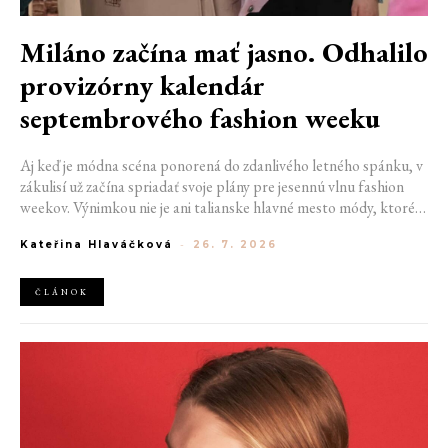
Miláno začína mať jasno. Odhalilo
provizórny kalendár
septembrového fashion weeku
Aj keď je módna scéna ponorená do zdanlivého letného spánku, v
zákulisí už začína spriadať svoje plány pre jesennú vlnu fashion
weekov. Výnimkou nie je ani talianske hlavné mesto módy, ktoré
vo štvrtok odhalilo provizórny kalendár chystaných show. Miláno
Kateřina Hlaváčková
-
26. 7. 2026
od 22. do 28. septembra privíta tradičné mená, pozornosť však
zameria predovšetkým na debut nového kreatívneho riaditeľa
značky Moschino.
ČLÁNOK