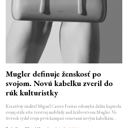
Mugler definuje ženskosť po
svojom. Novú kabelku zveril do
rúk kulturistky
Kreatívny riaditeľ Miguel Castro Freitas odomyká ďalšiu kapitolu
svojej stále ešte čerstvej nadvlády nad kráľovstvom Mugler. Vo
štvrtok vydal svoju prvú kampaň venovanú novým kabelkám
Aurora a Lua. Jej vizuál hovorí presne tým jazykom, s ktorým