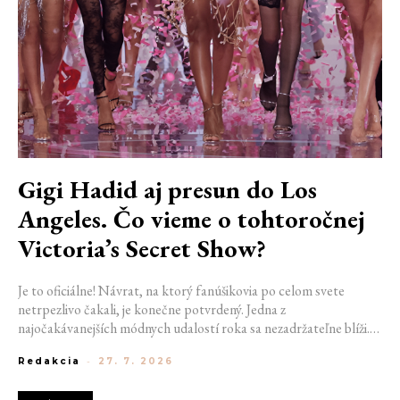
Gigi Hadid aj presun do Los
Angeles. Čo vieme o tohtoročnej
Victoria’s Secret Show?
Je to oficiálne! Návrat, na ktorý fanúšikovia po celom svete
netrpezlivo čakali, je konečne potvrdený. Jedna z
najočakávanejších módnych udalostí roka sa nezadržateľne blíži.
Victoria’s Secret Fashion Show 2026 začína odhaľovať svoje prvé
Redakcia
-
27. 7. 2026
veľké novinky. Organizátori už prezradili miesto konania
tohtoročnej prehliadky aj meno prvej modelky, ktorá sa tento rok