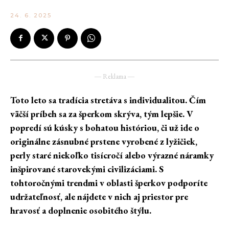
24. 6. 2025
― Reklama ―
Toto leto sa tradícia stretáva s individualitou. Čím
väčší príbeh sa za šperkom skrýva, tým lepšie. V
popredí sú kúsky s bohatou históriou, či už ide o
originálne zásnubné prstene vyrobené z lyžičiek,
perly staré niekoľko tisícročí alebo výrazné náramky
inšpirované starovekými civilizáciami. S
tohtoročnými trendmi v oblasti šperkov podporíte
udržateľnosť, ale nájdete v nich aj priestor pre
hravosť a doplnenie osobitého štýlu.