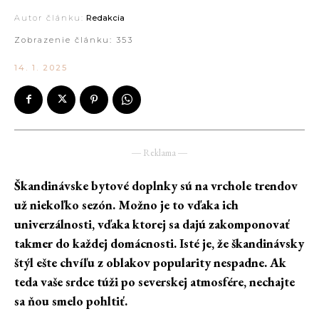
Autor článku:
Redakcia
Zobrazenie článku:
353
14. 1. 2025
― Reklama ―
Škandinávske bytové doplnky sú na vrchole trendov
už niekoľko sezón. Možno je to vďaka ich
univerzálnosti, vďaka ktorej sa dajú zakomponovať
takmer do každej domácnosti. Isté je, že škandinávsky
štýl ešte chvíľu z oblakov popularity nespadne. Ak
teda vaše srdce túži po severskej atmosfére, nechajte
sa ňou smelo pohltiť.