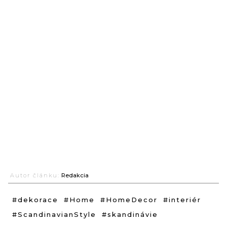
Autor článku:
Redakcia
#dekorace
#Home
#HomeDecor
#interiér
#ScandinavianStyle
#skandinávie