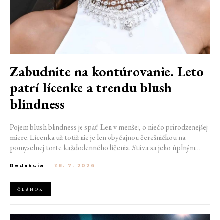
Zabudnite na kontúrovanie. Leto
patrí lícenke a trendu blush
blindness
Pojem blush blindness je späť! Len v menšej, o niečo prirodzenejšej
miere. Lícenka už totiž nie je len obyčajnou čerešničkou na
pomyselnej torte každodenného líčenia. Stáva sa jeho úplným
základom. Nahrádza bronzer, často aj rozjasňovač, a dodáva tvári
Redakcia
-
28. 7. 2026
sviežosť, ktorú žiadny iný produkt napodobniť nedokáže. Termín
kedysi používaný pre nechcený make-up prešľap sa tak stáva
aktuálnym trendom.
ČLÁNOK