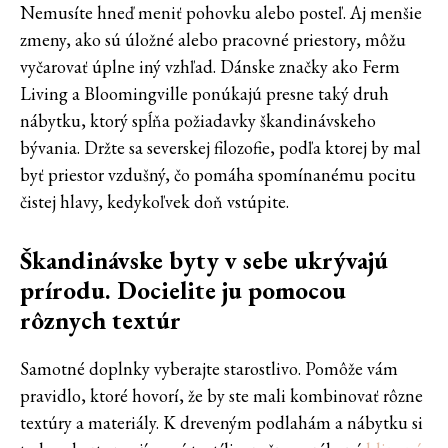
Nemusíte hneď meniť pohovku alebo posteľ. Aj menšie
zmeny, ako sú úložné alebo pracovné priestory, môžu
vyčarovať úplne iný vzhľad. Dánske značky ako Ferm
Living a Bloomingville ponúkajú presne taký druh
nábytku, ktorý spĺňa požiadavky škandinávskeho
bývania. Držte sa severskej filozofie, podľa ktorej by mal
byť priestor vzdušný, čo pomáha spomínanému pocitu
čistej hlavy, kedykoľvek doň vstúpite.
Škandinávske byty v sebe ukrývajú
prírodu. Docielite ju pomocou
rôznych textúr
Samotné doplnky vyberajte starostlivo. Pomôže vám
pravidlo, ktoré hovorí, že by ste mali kombinovať rôzne
textúry a materiály. K dreveným podlahám a nábytku si