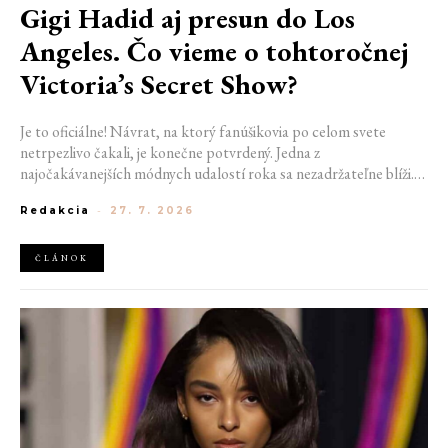
Gigi Hadid aj presun do Los
Angeles. Čo vieme o tohtoročnej
Victoria’s Secret Show?
Je to oficiálne! Návrat, na ktorý fanúšikovia po celom svete
netrpezlivo čakali, je konečne potvrdený. Jedna z
najočakávanejších módnych udalostí roka sa nezadržateľne blíži.
Victoria’s Secret Fashion Show 2026 začína odhaľovať svoje prvé
Redakcia
-
27. 7. 2026
veľké novinky. Organizátori už prezradili miesto konania
tohtoročnej prehliadky aj meno prvej modelky, ktorá sa tento rok
prejde po ikonickom móle.
ČLÁNOK