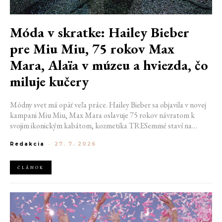
Móda v skratke: Hailey Bieber
pre Miu Miu, 75 rokov Max
Mara, Alaïa v múzeu a hviezda, čo
miluje kučery
Módny svet má opäť veľa práce. Hailey Bieber sa objavila v novej
kampani Miu Miu, Max Mara oslavuje 75 rokov návratom k
svojim ikonickým kabátom, kozmetika TRESemmé staví na
prirodzené kučery v novej kampani s hercom Belmontom Cameli
Redakcia
-
27. 7. 2026
a v San Franciscu pripravujú prvú veľkú americkú retrospektívu
návrhára Azzedina Alaïi.
ČLÁNOK