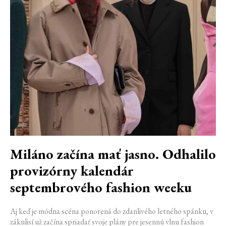
Miláno začína mať jasno. Odhalilo
provizórny kalendár
septembrového fashion weeku
Aj keď je módna scéna ponorená do zdanlivého letného spánku, v
zákulisí už začína spriadať svoje plány pre jesennú vlnu fashion