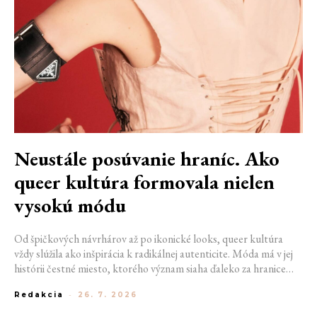
Neustále posúvanie hraníc. Ako
queer kultúra formovala nielen
vysokú módu
Od špičkových návrhárov až po ikonické looks, queer kultúra
vždy slúžila ako inšpirácia k radikálnej autenticite. Móda má v jej
histórii čestné miesto, ktorého význam siaha ďaleko za hranice
estetiky. V časoch, keď byť otvorene queer znamenalo vystaviť sa
Redakcia
-
26. 7. 2026
postihom a nebezpečenstvu, fungovalo práve oblečenie ako tichý
jazyk. Vďaka šatke, brošni alebo náušnici queer ľudia rozpoznali