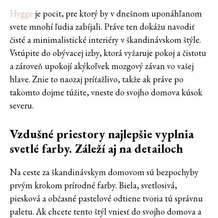
Hygge
je pocit, pre ktorý by v dnešnom uponáhľanom
svete mnohí ľudia zabíjali. Práve ten dokážu navodiť
čisté a minimalistické interiéry v škandinávskom štýle.
Vstúpite do obývacej izby, ktorá vyžaruje pokoj a čistotu
a zároveň upokojí akýkoľvek mozgový závan vo vašej
hlave. Znie to naozaj príťažlivo, takže ak práve po
takomto dojme túžite, vneste do svojho domova kúsok
severu.
Vzdušné priestory najlepšie vyplnia
svetlé farby. Záleží aj na detailoch
Na ceste za škandinávskym domovom sú bezpochyby
prvým krokom prírodné farby. Biela, svetlosivá,
piesková a občasné pastelové odtiene tvoria tú správnu
paletu. Ak chcete tento štýl vniesť do svojho domova a