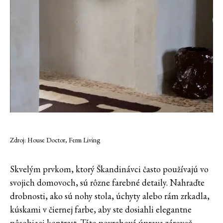
Zdroj: House Doctor, Ferm Living
Skvelým prvkom, ktorý Škandinávci často používajú vo
svojich domovoch, sú rôzne farebné detaily. Nahraďte
drobnosti, ako sú nohy stola, úchyty alebo rám zrkadla,
kúskami v čiernej farbe, aby ste dosiahli elegantne
pôsobiaci kontrast. Táto povrchová úprava zároveň