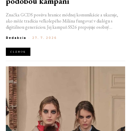
podobou kampaní
Značka GCDS posúva hranice módnej komunikácie a ukazuje,
ako môže tradícia veľkolepého Milána fungovať v dialógu s
digitálnou generáciou. Jej kampaň SS26 prepojuje osobný
priestor, internetovú kultúru a hravý vizuálny jazyk. Odráža
Redakcia
-
27. 7. 2026
spôsob, akým dnes módu vnímame a zdieľame. Zároveň
potvrdzuje schopnosť GCDS reagovať na súčasné kultúrne
trendy a vytvárať autentické spojenie medzi módou, digitálnym
ČLÁNOK
prostredím a každodenným životom mladej generácie.