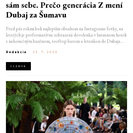
sám sebe. Prečo generácia Z mení
Dubaj za Šumavu
Pred pár rokmi boli najlepším obsahom na Instagrame fotky, na
ktorých je performatívne zobrazená dovolenka v luxusnom hoteli
s nekonečným bazénom, rooftop barom a letenkou do Dubaja.
Dnes sociálne siete zaplavujú úplne iné obrázky. Chata v
Redakcia
-
23. 7. 2026
Jizerských horách. Ranné kúpanie v lome. Výlet vlakom na
Šumavu. Najlepším odpočinkom je jednoducho posedenie s
kamarátmi pri ohni.
ČLÁNOK