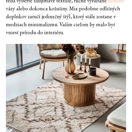
teda vyberte zaujímavé textílie, ručne vyrábané
hlinené
vázy alebo dokonca kožušiny. Mix podobne odlišných
doplnkov zaručí jedinečný štýl, ktorý stále zostane v
medziach minimalizmu. Vaším cieľom by malo byť
vniesť prírodu do interiéru.