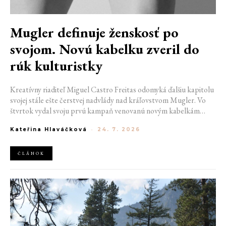
Mugler definuje ženskosť po
svojom. Novú kabelku zveril do
rúk kulturistky
Kreatívny riaditeľ Miguel Castro Freitas odomyká ďalšiu kapitolu
svojej stále ešte čerstvej nadvlády nad kráľovstvom Mugler. Vo
štvrtok vydal svoju prvú kampaň venovanú novým kabelkám
Aurora a Lua. Jej vizuál hovorí presne tým jazykom, s ktorým
Kateřina Hlaváčková
-
24. 7. 2026
návrhár do módneho domu prišiel. Umne kombinuje výrazy
minulosti a dávnych koreňov, zatiaľ čo definuje modernú, silnú
podobu ženskosti.
ČLÁNOK