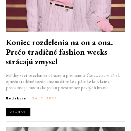
Koniec rozdelenia na on a ona.
Prečo tradičné fashion weeks
strácajú zmysel
Módny svet prechádza výraznou premenou. Čoraz viac značiek
opúšťa tradičné rozdelenie na dámske a pánske kolekcie a
predstavuje módu ako jeden priestor bez pevných hraníc.
Spoločné prehliadky, prepojené kolekcie a rastúci dôraz na
Redakcia
-
24. 7. 2026
udržateľnosť naznačujú, že klasické týždne módy môžu čoskoro
vyzerať úplne inak.
ČLÁNOK