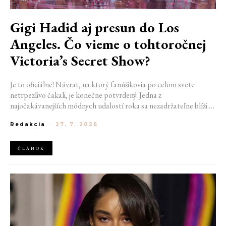
Gigi Hadid aj presun do Los
Angeles. Čo vieme o tohtoročnej
Victoria’s Secret Show?
Je to oficiálne! Návrat, na ktorý fanúšikovia po celom svete
netrpezlivo čakali, je konečne potvrdený. Jedna z
najočakávanejších módnych udalostí roka sa nezadržateľne blíži.
Victoria’s Secret Fashion Show 2026 začína odhaľovať svoje prvé
Redakcia
-
27. 7. 2026
veľké novinky. Organizátori už prezradili miesto konania
tohtoročnej prehliadky aj meno prvej modelky, ktorá sa tento rok
prejde po ikonickom móle.
ČLÁNOK