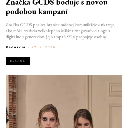
Značka GCDS boduje s novou
podobou kampaní
Značka GCDS posúva hranice módnej komunikácie a ukazuje,
ako môže tradícia veľkolepého Milána fungovať v dialógu s
digitálnou generáciou. Jej kampaň SS26 prepojuje osobný
priestor, internetovú kultúru a hravý vizuálny jazyk. Odráža
Redakcia
-
27. 7. 2026
spôsob, akým dnes módu vnímame a zdieľame. Zároveň
potvrdzuje schopnosť GCDS reagovať na súčasné kultúrne
trendy a vytvárať autentické spojenie medzi módou, digitálnym
ČLÁNOK
prostredím a každodenným životom mladej generácie.