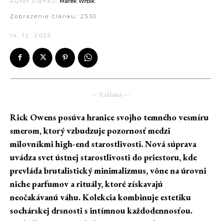
Autor článku:
Marek Wrbík
Zobrazenie článku:
2530
14. 12. 2025
― Reklama ―
Rick Owens posúva hranice svojho temného vesmíru
smerom, ktorý vzbudzuje pozornosť medzi
milovníkmi high-end starostlivosti. Nová súprava
uvádza svet ústnej starostlivosti do priestoru, kde
prevláda brutalistický minimalizmus, vône na úrovni
niche parfumov a rituály, ktoré získavajú
neočakávanú váhu. Kolekcia kombinuje estetiku
sochárskej drsnosti s intímnou každodennosťou.