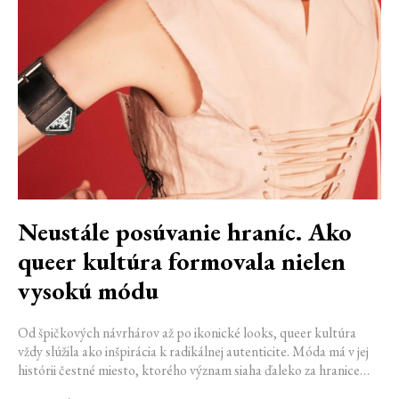
Neustále posúvanie hraníc. Ako
queer kultúra formovala nielen
vysokú módu
Od špičkových návrhárov až po ikonické looks, queer kultúra
vždy slúžila ako inšpirácia k radikálnej autenticite. Móda má v jej
histórii čestné miesto, ktorého význam siaha ďaleko za hranice
estetiky. V časoch, keď byť otvorene queer znamenalo vystaviť sa