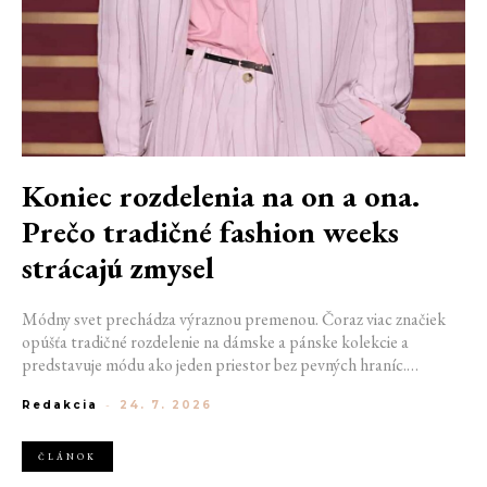
Koniec rozdelenia na on a ona.
Prečo tradičné fashion weeks
strácajú zmysel
Módny svet prechádza výraznou premenou. Čoraz viac značiek
opúšťa tradičné rozdelenie na dámske a pánske kolekcie a
predstavuje módu ako jeden priestor bez pevných hraníc.
Spoločné prehliadky, prepojené kolekcie a rastúci dôraz na
Redakcia
-
24. 7. 2026
udržateľnosť naznačujú, že klasické týždne módy môžu čoskoro
vyzerať úplne inak.
ČLÁNOK