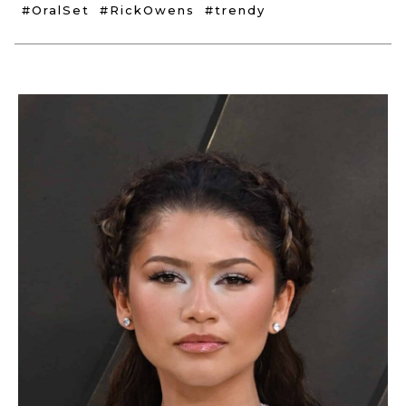
#OralSet
#RickOwens
#trendy