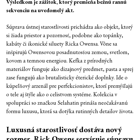
Výsledkom je zážitok, ktorý premieňa bežnú rannú
sekvenciu na uvedomelý akt.
Súprava ústnej starostlivosti prichádza ako objekt, ktorý
si žiada priestor a pozornosť, podobne ako topánky,
kabáty či ikonické siluety Ricka Owensa. Vône sa
inšpirujú Owensovou posadnutosťou zemou, svetlom,
kovom a temnou energiou. Kefka z prírodných
materiálov funguje ako dizajnový predmet, pasta a sprej
zase fungujú ako brutalisticky éterické doplnky. Ide o
kúpeľňový arzenál pre perfekcionistov, ktorí premýšľajú
o tele aj štýle ako o celistvom systéme. Kolekcia v
spolupráci so značkou Selahatin prináša neočakávanú
formu luxusu, ktorá sa dotýka rutinných detailov života.
Luxusná starostlivosť dostáva nový
rozmer. Rick Owens servíruje súpravu