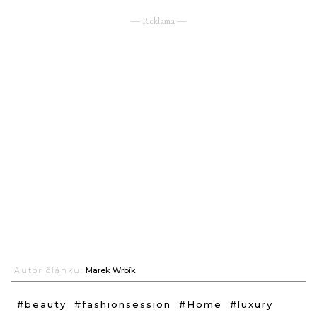
― Reklama ―
Autor článku:
Marek Wrbík
#beauty
#fashionsession
#Home
#luxury