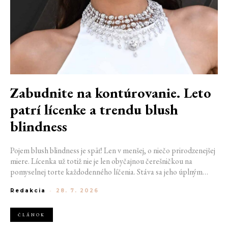
Zabudnite na kontúrovanie. Leto
patrí lícenke a trendu blush
blindness
Pojem blush blindness je späť! Len v menšej, o niečo prirodzenejšej
miere. Lícenka už totiž nie je len obyčajnou čerešničkou na
pomyselnej torte každodenného líčenia. Stáva sa jeho úplným
základom. Nahrádza bronzer, často aj rozjasňovač, a dodáva tvári
Redakcia
-
28. 7. 2026
sviežosť, ktorú žiadny iný produkt napodobniť nedokáže. Termín
kedysi používaný pre nechcený make-up prešľap sa tak stáva
aktuálnym trendom.
ČLÁNOK