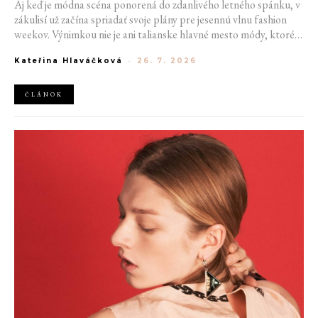
Aj keď je módna scéna ponorená do zdanlivého letného spánku, v
zákulisí už začína spriadať svoje plány pre jesennú vlnu fashion
weekov. Výnimkou nie je ani talianske hlavné mesto módy, ktoré
vo štvrtok odhalilo provizórny kalendár chystaných show. Miláno
Kateřina Hlaváčková
-
26. 7. 2026
od 22. do 28. septembra privíta tradičné mená, pozornosť však
zameria predovšetkým na debut nového kreatívneho riaditeľa
značky Moschino.
ČLÁNOK