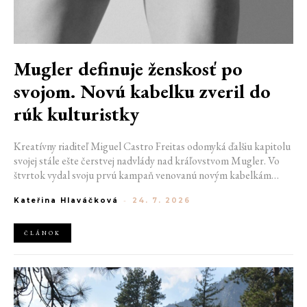
Mugler definuje ženskosť po
svojom. Novú kabelku zveril do
rúk kulturistky
Kreatívny riaditeľ Miguel Castro Freitas odomyká ďalšiu kapitolu
svojej stále ešte čerstvej nadvlády nad kráľovstvom Mugler. Vo
štvrtok vydal svoju prvú kampaň venovanú novým kabelkám
Aurora a Lua. Jej vizuál hovorí presne tým jazykom, s ktorým
Kateřina Hlaváčková
-
24. 7. 2026
návrhár do módneho domu prišiel. Umne kombinuje výrazy
minulosti a dávnych koreňov, zatiaľ čo definuje modernú, silnú
podobu ženskosti.
ČLÁNOK