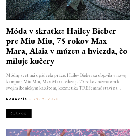
Móda v skratke: Hailey Bieber
pre Miu Miu, 75 rokov Max
Mara, Alaïa v múzeu a hviezda, čo
miluje kučery
Módny svet má opäť veľa práce. Hailey Bieber sa objavila v novej
kampani Miu Miu, Max Mara oslavuje 75 rokov návratom k
svojim ikonickým kabátom, kozmetika TRESemmé staví na
prirodzené kučery v novej kampani s hercom Belmontom Cameli
Redakcia
-
27. 7. 2026
a v San Franciscu pripravujú prvú veľkú americkú retrospektívu
návrhára Azzedina Alaïi.
ČLÁNOK