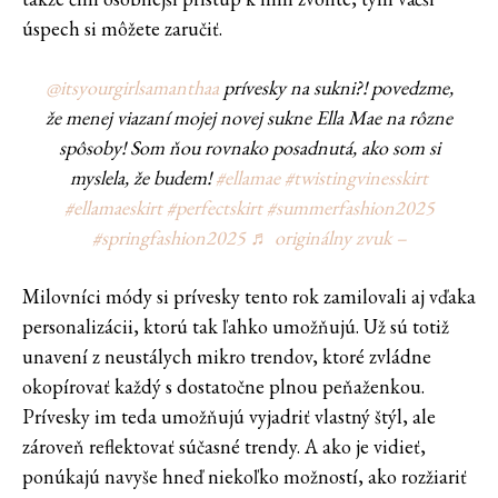
úspech si môžete zaručiť.
@itsyourgirlsamanthaa
prívesky na sukni?! povedzme,
že menej viazaní mojej novej sukne Ella Mae na rôzne
spôsoby! Som ňou rovnako posadnutá, ako som si
myslela, že budem!
#ellamae
#twistingvinesskirt
#ellamaeskirt
#perfectskirt
#summerfashion2025
#springfashion2025
♬ originálny zvuk –
Milovníci módy si prívesky tento rok zamilovali aj vďaka
personalizácii, ktorú tak ľahko umožňujú. Už sú totiž
unavení z neustálych mikro trendov, ktoré zvládne
okopírovať každý s dostatočne plnou peňaženkou.
Prívesky im teda umožňujú vyjadriť vlastný štýl, ale
zároveň reflektovať súčasné trendy. A ako je vidieť,
ponúkajú navyše hneď niekoľko možností, ako rozžiariť