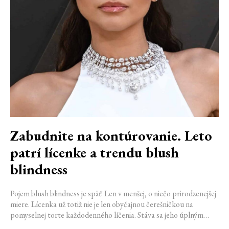
Zabudnite na kontúrovanie. Leto
patrí lícenke a trendu blush
blindness
Pojem blush blindness je späť! Len v menšej, o niečo prirodzenejšej
miere. Lícenka už totiž nie je len obyčajnou čerešničkou na
pomyselnej torte každodenného líčenia. Stáva sa jeho úplným
základom. Nahrádza bronzer, často aj rozjasňovač, a dodáva tvári