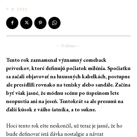
7. 9. 2025
― Reklama ―
Tento rok zaznamenal významný comeback
príveskov, ktoré definujú počiatok milénia. Spočiatku
sa začali objavovať na luxusných kabelkách, postupne
ale presídlili rovnako na tenisky alebo sandále. Začína
byť však jasné, že módnu scénu po úspešnom lete
neopustia ani na jeseň. Tentokrát sa ale presunú na
ďalší kúsok z vášho šatníka, a to sukne.
Hoci tento rok ešte neskončil, už teraz je jasné, že ho
bude definovať istá dávka nostalgie a návrat