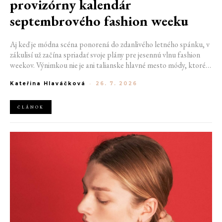
provizórny kalendár
septembrového fashion weeku
Aj keď je módna scéna ponorená do zdanlivého letného spánku, v
zákulisí už začína spriadať svoje plány pre jesennú vlnu fashion
weekov. Výnimkou nie je ani talianske hlavné mesto módy, ktoré
vo štvrtok odhalilo provizórny kalendár chystaných show. Miláno
Kateřina Hlaváčková
-
26. 7. 2026
od 22. do 28. septembra privíta tradičné mená, pozornosť však
zameria predovšetkým na debut nového kreatívneho riaditeľa
značky Moschino.
ČLÁNOK