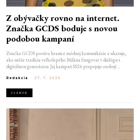
Z obývačky rovno na internet.
Značka GCDS boduje s novou
podobou kampaní
Značka GCDS posúva hranice módnej komunikácie a ukazuje,
ako môže tradícia veľkolepého Milána fungovať v dialógu s
digitálnou generáciou. Jej kampaň SS26 prepojuje osobný
priestor, internetovú kultúru a hravý vizuálny jazyk. Odráža
Redakcia
-
27. 7. 2026
spôsob, akým dnes módu vnímame a zdieľame. Zároveň
potvrdzuje schopnosť GCDS reagovať na súčasné kultúrne
trendy a vytvárať autentické spojenie medzi módou, digitálnym
ČLÁNOK
prostredím a každodenným životom mladej generácie.