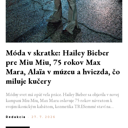
Móda v skratke: Hailey Bieber
pre Miu Miu, 75 rokov Max
Mara, Alaïa v múzeu a hviezda, čo
miluje kučery
Módny svet má opäť veľa práce. Hailey Bieber sa objavila v novej
kampani Miu Miu, Max Mara oslavuje 75 rokov návratom k
svojim ikonickým kabátom, kozmetika TRESemmé staví na
prirodzené kučery v novej kampani s hercom Belmontom Cameli
Redakcia
-
27. 7. 2026
a v San Franciscu pripravujú prvú veľkú americkú retrospektívu
návrhára Azzedina Alaïi.