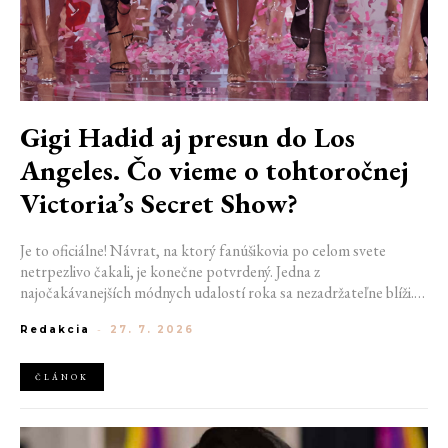
Gigi Hadid aj presun do Los
Angeles. Čo vieme o tohtoročnej
Victoria’s Secret Show?
Je to oficiálne! Návrat, na ktorý fanúšikovia po celom svete
netrpezlivo čakali, je konečne potvrdený. Jedna z
najočakávanejších módnych udalostí roka sa nezadržateľne blíži.
Victoria’s Secret Fashion Show 2026 začína odhaľovať svoje prvé
Redakcia
-
27. 7. 2026
veľké novinky. Organizátori už prezradili miesto konania
tohtoročnej prehliadky aj meno prvej modelky, ktorá sa tento rok
prejde po ikonickom móle.
ČLÁNOK