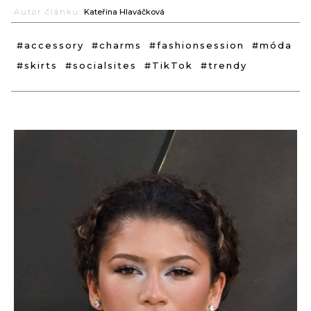
Autor článku:
Kateřina Hlaváčková
#accessory
#charms
#fashionsession
#móda
#skirts
#socialsites
#TikTok
#trendy