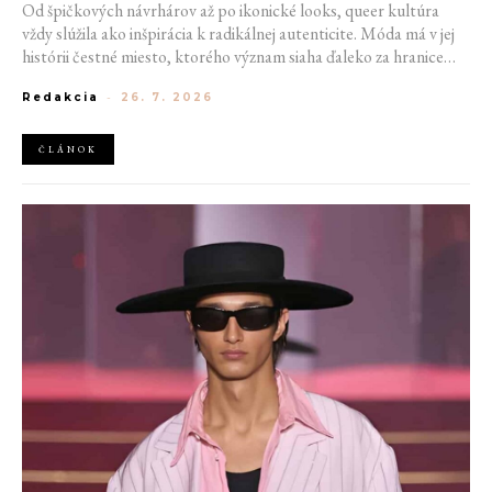
Od špičkových návrhárov až po ikonické looks, queer kultúra
vždy slúžila ako inšpirácia k radikálnej autenticite. Móda má v jej
histórii čestné miesto, ktorého význam siaha ďaleko za hranice
estetiky. V časoch, keď byť otvorene queer znamenalo vystaviť sa
Redakcia
-
26. 7. 2026
postihom a nebezpečenstvu, fungovalo práve oblečenie ako tichý
jazyk. Vďaka šatke, brošni alebo náušnici queer ľudia rozpoznali
jeden druhého a vďaka veľkolepej ballroom scéne mali aj ľudia na
ČLÁNOK
okraji spoločnosti priestor zažiariť na mólach. Ako sa queer
kultúra zapísala do módneho sveta, ktorý poznáme dnes?