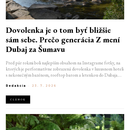
Dovolenka je o tom byť bližšie
sám sebe. Prečo generácia Z mení
Dubaj za Šumavu
Pred pár rokmi boli najlepším obsahom na Instagrame fotky, na
ktorých je performatívne zobrazená dovolenka v luxusnom hoteli
s nekonečným bazénom, rooftop barom a letenkou do Dubaja.
Dnes sociálne siete zaplavujú úplne iné obrázky. Chata v
Redakcia
-
23. 7. 2026
Jizerských horách. Ranné kúpanie v lome. Výlet vlakom na
Šumavu. Najlepším odpočinkom je jednoducho posedenie s
kamarátmi pri ohni.
ČLÁNOK