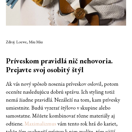
Zdroj: Loewe, Miu Miu
Príveskom pravidlá nič nehovoria.
Prejavte svoj osobitý štýl
Ak vás nový spôsob nosenia príveskov oslovil, potom
oceníte nasledujúcu dobrú správu. Ich styling totiž
nemá žiadne pravidlá. Nezáleží na tom, kam prívesky
umiestnite. Budú vyzerať štýlovo v skupine alebo
samostatne. Môžete kombinovať rôzne materiály aj
odtiene.
Maximalizmus
vám tento rok hrá do kariet,
takže čím osobnejší prístup k nim zvolíte, tým väčší