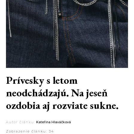
Prívesky s letom
neodchádzajú. Na jeseň
ozdobia aj rozviate sukne.
Autor článku:
Kateřina Hlaváčková
Zobrazenie článku:
34