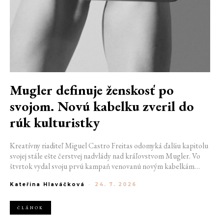
Mugler definuje ženskosť po
svojom. Novú kabelku zveril do
rúk kulturistky
Kreatívny riaditeľ Miguel Castro Freitas odomyká ďalšiu kapitolu
svojej stále ešte čerstvej nadvlády nad kráľovstvom Mugler. Vo
štvrtok vydal svoju prvú kampaň venovanú novým kabelkám
Aurora a Lua. Jej vizuál hovorí presne tým jazykom, s ktorým
Kateřina Hlaváčková
-
24. 7. 2026
návrhár do módneho domu prišiel. Umne kombinuje výrazy
minulosti a dávnych koreňov, zatiaľ čo definuje modernú, silnú
podobu ženskosti.
ČLÁNOK