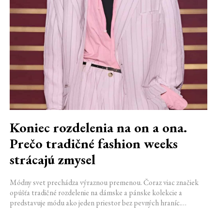
Koniec rozdelenia na on a ona.
Prečo tradičné fashion weeks
strácajú zmysel
Módny svet prechádza výraznou premenou. Čoraz viac značiek
opúšťa tradičné rozdelenie na dámske a pánske kolekcie a
predstavuje módu ako jeden priestor bez pevných hraníc.
Spoločné prehliadky, prepojené kolekcie a rastúci dôraz na