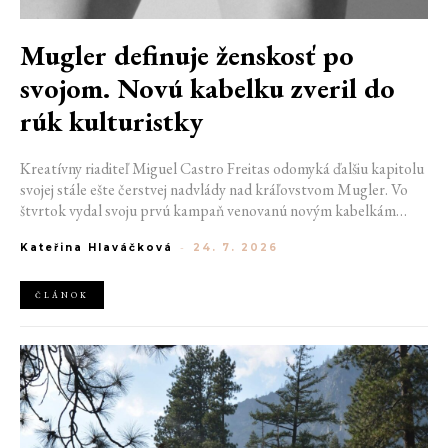
Mugler definuje ženskosť po
svojom. Novú kabelku zveril do
rúk kulturistky
Kreatívny riaditeľ Miguel Castro Freitas odomyká ďalšiu kapitolu
svojej stále ešte čerstvej nadvlády nad kráľovstvom Mugler. Vo
štvrtok vydal svoju prvú kampaň venovanú novým kabelkám
Aurora a Lua. Jej vizuál hovorí presne tým jazykom, s ktorým
Kateřina Hlaváčková
-
24. 7. 2026
návrhár do módneho domu prišiel. Umne kombinuje výrazy
minulosti a dávnych koreňov, zatiaľ čo definuje modernú, silnú
podobu ženskosti.
ČLÁNOK