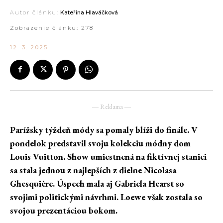
Autor článku:
Kateřina Hlaváčková
Zobrazenie článku:
278
12. 3. 2025
― Reklama ―
Parížsky týždeň módy sa pomaly blíži do finále. V
pondelok predstavil svoju kolekciu módny dom
Louis Vuitton. Show umiestnená na fiktívnej stanici
sa stala jednou z najlepších z dielne Nicolasa
Ghesquière. Úspech mala aj Gabriela Hearst so
svojimi politickými návrhmi. Loewe však zostala so
svojou prezentáciou bokom.