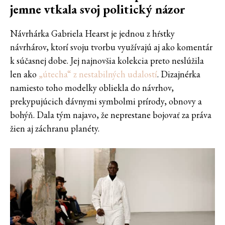
jemne vtkala svoj politický názor
Návrhárka Gabriela Hearst je jednou z hŕstky
návrhárov, ktorí svoju tvorbu využívajú aj ako komentár
k súčasnej dobe. Jej najnovšia kolekcia preto neslúžila
len ako
„útecha“ z nestabilných udalostí
. Dizajnérka
namiesto toho modelky obliekla do návrhov,
prekypujúcich dávnymi symbolmi prírody, obnovy a
bohýň. Dala tým najavo, že neprestane bojovať za práva
žien aj záchranu planéty.