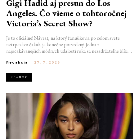
Gigi Hadid aj presun do Los
Angeles. Čo vieme o tohtoročnej
Victoria’s Secret Show?
Je to oficiálne! Návrat, na ktorý fanúšikovia po celom svete
netrpezlivo čakali, je konečne potvrdený. Jedna z
najočakávanejších módnych udalostí roka sa nezadržateľne blíži.
Victoria’s Secret Fashion Show 2026 začína odhaľovať svoje prvé
Redakcia
-
27. 7. 2026
veľké novinky. Organizátori už prezradili miesto konania
tohtoročnej prehliadky aj meno prvej modelky, ktorá sa tento rok
prejde po ikonickom móle.
ČLÁNOK