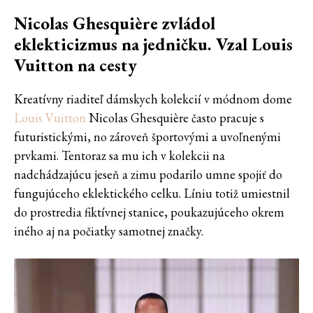
Nicolas Ghesquière zvládol
eklekticizmus na jedničku. Vzal Louis
Vuitton na cesty
Kreatívny riaditeľ dámskych kolekcií v módnom dome
Louis Vuitton
Nicolas Ghesquière často pracuje s
futuristickými, no zároveň športovými a uvoľnenými
prvkami. Tentoraz sa mu ich v kolekcii na
nadchádzajúcu jeseň a zimu podarilo umne spojiť do
fungujúceho eklektického celku. Líniu totiž umiestnil
do prostredia fiktívnej stanice, poukazujúceho okrem
iného aj na počiatky samotnej značky.