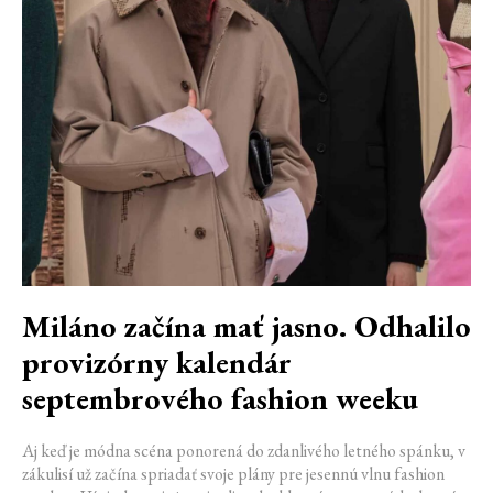
Miláno začína mať jasno. Odhalilo
provizórny kalendár
septembrového fashion weeku
Aj keď je módna scéna ponorená do zdanlivého letného spánku, v
zákulisí už začína spriadať svoje plány pre jesennú vlnu fashion