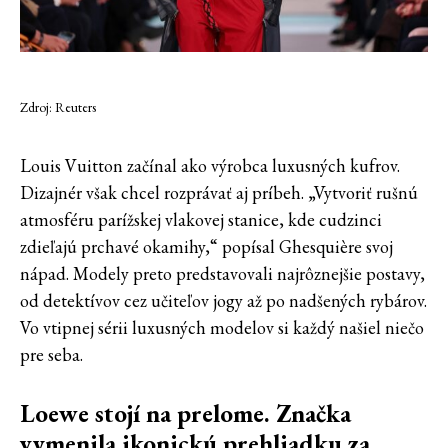
Zdroj: Reuters
Louis Vuitton začínal ako výrobca luxusných kufrov.
Dizajnér však chcel rozprávať aj príbeh. „Vytvoriť rušnú
atmosféru parížskej vlakovej stanice, kde cudzinci
zdieľajú prchavé okamihy,“ popísal Ghesquière svoj
nápad. Modely preto predstavovali najrôznejšie postavy,
od detektívov cez učiteľov jogy až po nadšených rybárov.
Vo vtipnej sérii luxusných modelov si každý našiel niečo
pre seba.
Loewe stojí na prelome. Značka
vymenila ikonickú prehliadku za