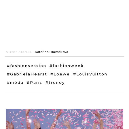
Autor článku:
Kateřina Hlaváčková
#fashionsession
#fashionweek
#GabrielaHearst
#Loewe
#LouisVuitton
#móda
#Paris
#trendy