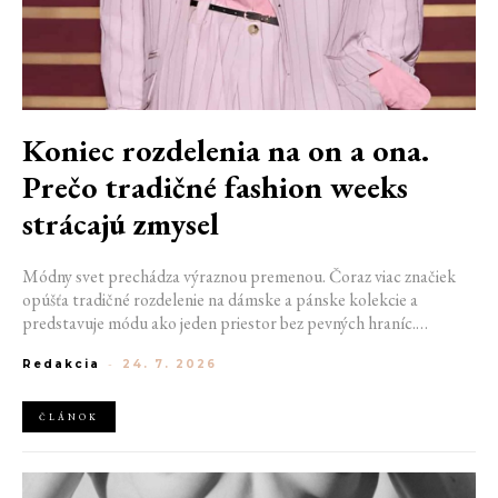
Koniec rozdelenia na on a ona.
Prečo tradičné fashion weeks
strácajú zmysel
Módny svet prechádza výraznou premenou. Čoraz viac značiek
opúšťa tradičné rozdelenie na dámske a pánske kolekcie a
predstavuje módu ako jeden priestor bez pevných hraníc.
Spoločné prehliadky, prepojené kolekcie a rastúci dôraz na
Redakcia
-
24. 7. 2026
udržateľnosť naznačujú, že klasické týždne módy môžu čoskoro
vyzerať úplne inak.
ČLÁNOK