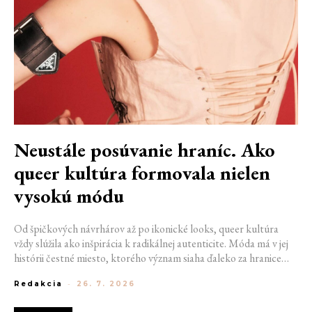
Neustále posúvanie hraníc. Ako
queer kultúra formovala nielen
vysokú módu
Od špičkových návrhárov až po ikonické looks, queer kultúra
vždy slúžila ako inšpirácia k radikálnej autenticite. Móda má v jej
histórii čestné miesto, ktorého význam siaha ďaleko za hranice
estetiky. V časoch, keď byť otvorene queer znamenalo vystaviť sa
Redakcia
-
26. 7. 2026
postihom a nebezpečenstvu, fungovalo práve oblečenie ako tichý
jazyk. Vďaka šatke, brošni alebo náušnici queer ľudia rozpoznali