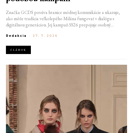
Značka GCDS posúva hranice módnej komunikácie a ukazuje,
ako môže tradícia veľkolepého Milána fungovať v dialógu s
digitálnou generáciou. Jej kampaň SS26 prepojuje osobný
priestor, internetovú kultúru a hravý vizuálny jazyk. Odráža
Redakcia
-
27. 7. 2026
spôsob, akým dnes módu vnímame a zdieľame. Zároveň
potvrdzuje schopnosť GCDS reagovať na súčasné kultúrne
trendy a vytvárať autentické spojenie medzi módou, digitálnym
ČLÁNOK
prostredím a každodenným životom mladej generácie.