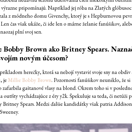
 výrazne pripomínajú. Napríklad jej róba na Zlatých glóbuso
ala z módneho domu Givenchy, ktorý je s Hepburnovou pev
 Len čas však ukáže, či ide len o márne želanie fanúšikov, alebo
aozaj plní svoj sen.
e Bobby Brown ako Britney Spears. Nazna
svojím novým účesom?
príkladom herečky, ktorá sa nebojí vystaviť svoje sny na obdiv
, je
Millie Bobby Brown
. Pozornosti fanúšikov neuniklo, že si
 zafarbila gaštanové vlasy na blond. Okrem toho si v posledn
a outfity vychádzajúce z éry y2k. Špekuluje sa teda, či netúži 
y Britney Spears. Medzi ďalšie kandidátky však patria Addiso
Sweeney.