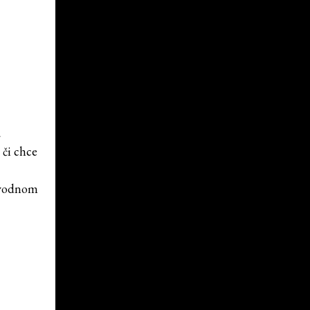
a
 či chce
pôvodnom