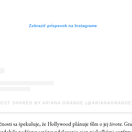
Zobraziť príspevok na Instagrame
POST SHARED BY ARIANA GRANDE (@ARIANAGRANDE
nosti sa špekuluje, že Hollywood plánuje film o jej živote. Gr
zdobila nedávnu sezónu udeľovania cien niekoľkými outfitmi