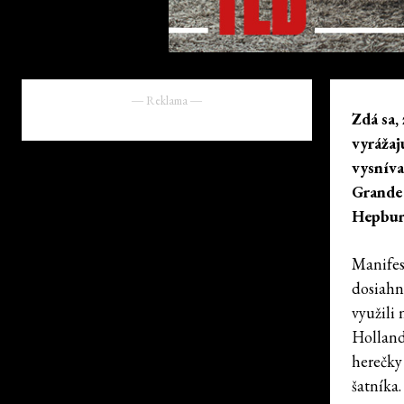
― Reklama ―
Zdá sa,
vyrážaj
vysníva
Grande 
Hepburn
Manifes
dosiahn
využili
Holland.
herečky
šatníka.