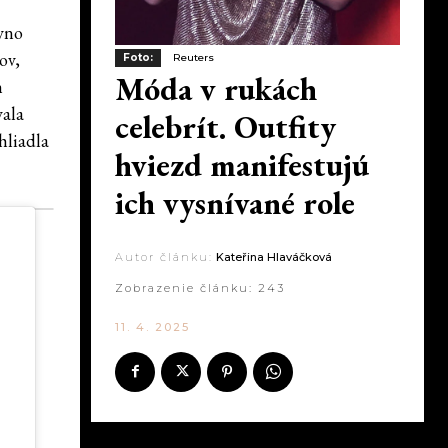
vno
ov,
Foto:
Reuters
Móda v rukách
h
vala
celebrít. Outfity
hliadla
hviezd manifestujú
ich vysnívané role
Autor článku:
Kateřina Hlaváčková
Zobrazenie článku:
243
11. 4. 2025