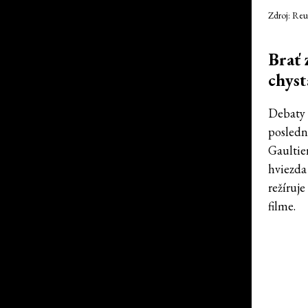
Zdroj: Reu
Brať 
chyst
Debaty v
posledn
Gaultie
hviezda
režíruj
filme.