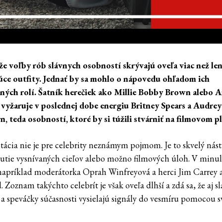
 že voľby rób slávnych osobností skrývajú oveľa viac než le
úce outfity. Jednať by sa mohlo o nápovedu ohľadom ich
ných rolí. Šatník herečiek ako Millie Bobby Brown alebo A
vyžaruje v poslednej dobe energiu Britney Spears a Audrey
, teda osobností, ktoré by si túžili stvárniť na filmovom pl
tácia nie je pre celebrity neznámym pojmom. Je to skvelý nást
utie vysnívaných cieľov alebo možno filmových úloh. V minul
 napríklad moderátorka Oprah Winfreyová a herci Jim Carrey
 Zoznam takýchto celebrít je však oveľa dlhší a zdá sa, že aj s
 a speváčky súčasnosti vysielajú signály do vesmíru pomocou s