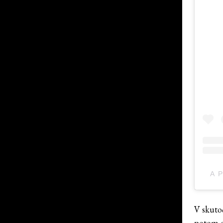
A 
V skutoč
potom o