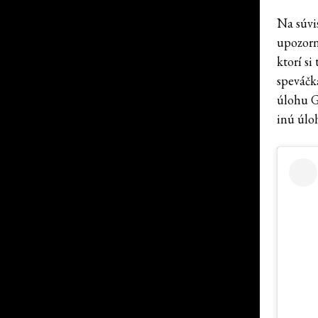
Na súvi
upozorn
ktorí si
speváčk
úlohu G
inú úlo