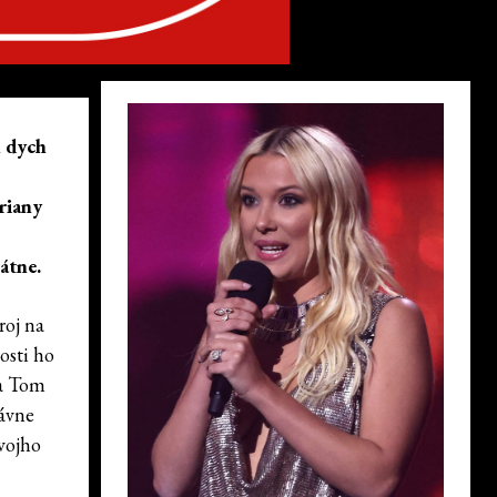
n dych
riany
átne.
roj na
osti ho
 a Tom
lávne
vojho