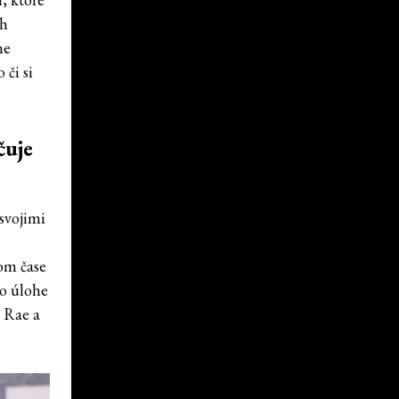
ch
ne
 či si
čuje
 svojimi
om čase
po úlohe
n Rae a