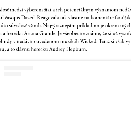
slosť medzi výberom šiat a ich potenciálnym významom nedá
il časopis Dazed. Reagovala tak vlastne na komentáre fanúšik
 túto súvislosť všimli. Najvýraznejším príkladom je okrem inýc
a a herečka Ariana Grande. Je všeobecne známe, že si už vysní
lindy v nedávno uvedenom muzikáli Wicked. Teraz si však vy
hu, a to slávnu herečku Audrey Hepburn.