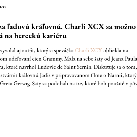
ters
za ľadovú kráľovnú. Charli XCX sa možno
á na hereckú kariéru
yvolal aj outfit, ktorý si speváčka
Charli XCX
obliekla na
om udeľovaní cien Grammy. Mala na sebe šaty od Jeana Paul
ra, ktoré navrhol Ludovic de Saint Sernin. Diskutuje sa o tom,
 stvárniť kráľovnú Jadis v pripravovanom filme o Narnii, ktorý
e Greta Gerwig. Šaty sa podobali na tie, ktoré boli použité v 