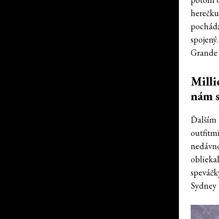
herečku
pochádz
spojený.
Grande n
Milli
nám 
Ďalším 
outfitmi
nedávno
obliekal
speváčk
Sydney 