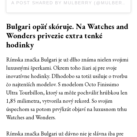
A POST SHARED BY MULBERRY (@MULBERRYENGLAND)
Bulgari opäť skóruje. Na Watches and
Wonders privezie extra tenké
hodinky
Rímska značka Bulgari je už dlho známa nielen svojimi
luxusnými šperkami. Okrem toho žiari aj pre svoje
inovatívne hodinky. Dlhodobo sa totiž usiluje o tvorbu
čo najtenších modelov. S modelom Octo Finissimo
Ultra Tourbillon, ktorý sa môže pochváliť hrúbkou len
1,85 milimetra, vytvorila nový rekord. So svojim
úspechom sa potom prvýkrát objaví na luxusnom trhu
Watches and Wonders.
Rímska značka Bulgari už dávno nie je slávna iba pre