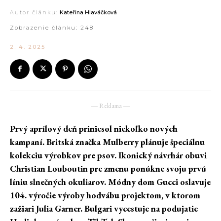
Autor článku:
Kateřina Hlaváčková
Zobrazenie článku:
248
2. 4. 2025
― Reklama ―
Prvý aprílový deň priniesol niekoľko nových
kampaní. Britská značka Mulberry plánuje špeciálnu
kolekciu výrobkov pre psov. Ikonický návrhár obuvi
Christian Louboutin pre zmenu ponúkne svoju prvú
líniu slnečných okuliarov. Módny dom Gucci oslavuje
104. výročie výroby hodvábu projektom, v ktorom
zažiari Julia Garner. Bulgari vycestuje na podujatie