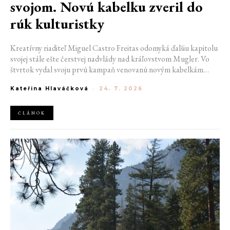
svojom. Novú kabelku zveril do
rúk kulturistky
Kreatívny riaditeľ Miguel Castro Freitas odomyká ďalšiu kapitolu
svojej stále ešte čerstvej nadvlády nad kráľovstvom Mugler. Vo
štvrtok vydal svoju prvú kampaň venovanú novým kabelkám
Aurora a Lua. Jej vizuál hovorí presne tým jazykom, s ktorým
Kateřina Hlaváčková
-
24. 7. 2026
návrhár do módneho domu prišiel. Umne kombinuje výrazy
minulosti a dávnych koreňov, zatiaľ čo definuje modernú, silnú
podobu ženskosti.
ČLÁNOK