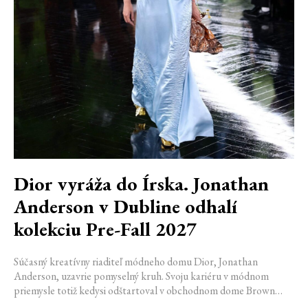
Dior vyráža do Írska. Jonathan
Anderson v Dubline odhalí
kolekciu Pre-Fall 2027
Súčasný kreatívny riaditeľ módneho domu Dior, Jonathan
Anderson, uzavrie pomyselný kruh. Svoju kariéru v módnom
priemysle totiž kedysi odštartoval v obchodnom dome Brown
Thomas v Dubline. Teraz sa do hlavného mesta Írska vráti na čele