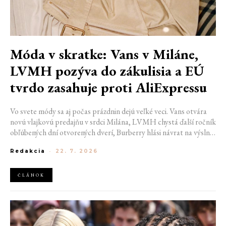
Móda v skratke: Vans v Miláne,
LVMH pozýva do zákulisia a EÚ
tvrdo zasahuje proti AliExpressu
Vo svete módy sa aj počas prázdnin dejú veľké veci. Vans otvára
novú vlajkovú predajňu v srdci Milána, LVMH chystá ďalší ročník
obľúbených dní otvorených dverí, Burberry hlási návrat na výslnie
vďaka generácii Z a Európska únia udelila rekordnú pokutu
Redakcia
-
22. 7. 2026
platforme AliExpress.
ČLÁNOK