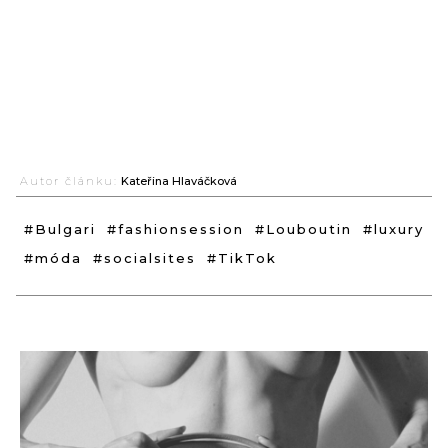
Autor článku:
Kateřina Hlaváčková
#Bulgari
#fashionsession
#Louboutin
#luxury
#móda
#socialsites
#TikTok