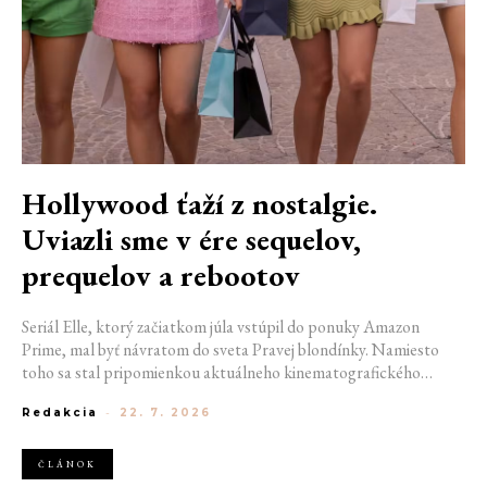
Hollywood ťaží z nostalgie.
Uviazli sme v ére sequelov,
prequelov a rebootov
Seriál Elle, ktorý začiatkom júla vstúpil do ponuky Amazon
Prime, mal byť návratom do sveta Pravej blondínky. Namiesto
toho sa stal pripomienkou aktuálneho kinematografického
trendu. Hollywoodska produkcia sa dnes krúti v nekonečnom
Redakcia
-
22. 7. 2026
kruhu. Prequely, sequely, spin-offy aj rebooty zaplavili kiná i
streamovacie platformy natoľko, že sa originálne príbehy stávajú
čistou vzácnosťou. Prečo sa filmový priemysel tak veľmi bojí
ČLÁNOK
nových nápadov? A môžeme si za to sami?