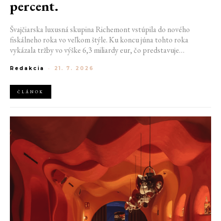
percent.
Švajčiarska luxusná skupina Richemont vstúpila do nového
fiskálneho roka vo veľkom štýle. Ku koncu júna tohto roka
vykázala tržby vo výške 6,3 miliardy eur, čo predstavuje
medziročný rast o 20 %. Tento úspech ukazuje, že dopyt po
Redakcia
-
21. 7. 2026
luxuse zostáva napriek pretrvávajúcej ekonomickej neistote
mimoriadne silný.
ČLÁNOK