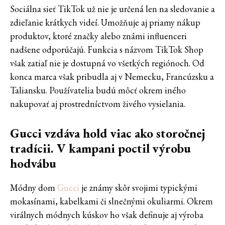
Sociálna sieť TikTok už nie je určená len na sledovanie a
zdieľanie krátkych videí. Umožňuje aj priamy nákup
produktov, ktoré značky alebo známi influenceri
nadšene odporúčajú. Funkcia s názvom TikTok Shop
však zatiaľ nie je dostupná vo všetkých regiónoch. Od
konca marca však pribudla aj v Nemecku, Francúzsku a
Taliansku. Používatelia budú môcť okrem iného
nakupovať aj prostredníctvom živého vysielania.
Gucci vzdáva hold viac ako storočnej
tradícii. V kampani poctil výrobu
hodvábu
Módny dom
Gucci
je známy skôr svojimi typickými
mokasínami, kabelkami či slnečnými okuliarmi. Okrem
virálnych módnych kúskov ho však definuje aj výroba