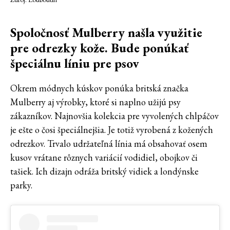
Spoločnosť Mulberry našla využitie
pre odrezky kože. Bude ponúkať
špeciálnu líniu pre psov
Okrem módnych kúskov ponúka britská značka
Mulberry aj výrobky, ktoré si naplno užijú psy
zákazníkov. Najnovšia kolekcia pre vyvolených chlpáčov
je ešte o čosi špeciálnejšia. Je totiž vyrobená z kožených
odrezkov. Trvalo udržateľná línia má obsahovať osem
kusov vrátane rôznych variácií vodidiel, obojkov či
tašiek. Ich dizajn odráža britský vidiek a londýnske
parky.