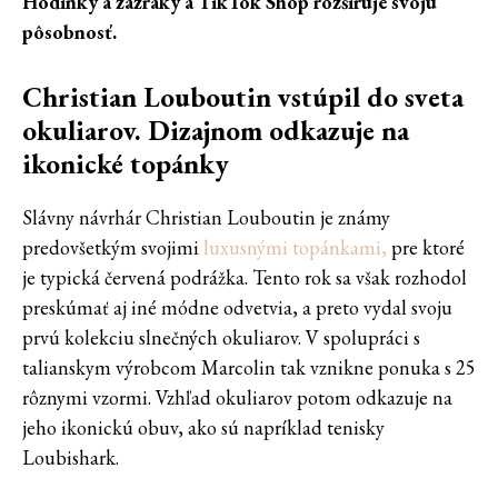
Hodinky a zázraky a TikTok Shop rozširuje svoju
pôsobnosť.
Christian Louboutin vstúpil do sveta
okuliarov. Dizajnom odkazuje na
ikonické topánky
Slávny návrhár Christian Louboutin je známy
predovšetkým svojimi
luxusnými topánkami,
pre ktoré
je typická červená podrážka. Tento rok sa však rozhodol
preskúmať aj iné módne odvetvia, a preto vydal svoju
prvú kolekciu slnečných okuliarov. V spolupráci s
talianskym výrobcom Marcolin tak vznikne ponuka s 25
rôznymi vzormi. Vzhľad okuliarov potom odkazuje na
jeho ikonickú obuv, ako sú napríklad tenisky
Loubishark.