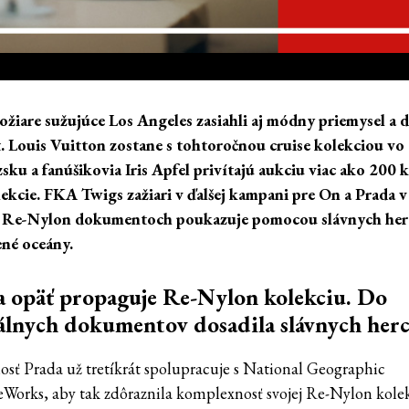
ožiare sužujúce Los Angeles zasiahli aj módny priemysel a
t. Louis Vuitton zostane s tohtoročnou cruise kolekciou vo
sku a fanúšikovia Iris Apfel privítajú aukciu viac ako 200
olekcie. FKA Twigs zažiari v ďalšej kampani pre On a Prada v
 Re-Nylon dokumentoch poukazuje pomocou slávnych her
ené oceány.
 opäť propaguje Re-Nylon kolekciu. Do
álnych dokumentov dosadila slávnych her
osť Prada už tretíkrát spolupracuje s National Geographic
eWorks, aby tak zdôraznila komplexnosť svojej Re-Nylon kolek