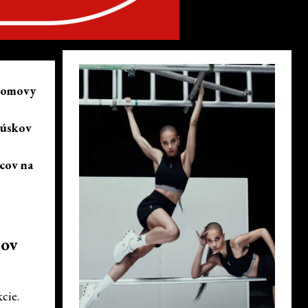
 domovy
 kúskov
cov na
cov
cie.