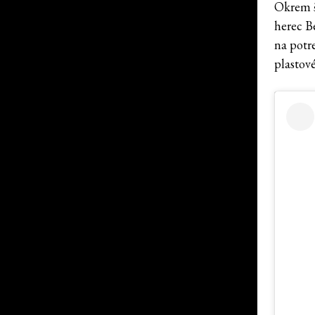
Okrem š
herec B
na potr
plastov