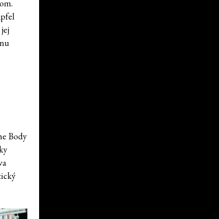
lom.
Apfel
jej
vnu
The Body
čky
va
tický