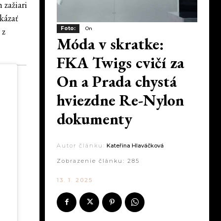
 zažiari
kázať
Foto:
On
 z
Móda v skratke:
FKA Twigs cvičí za
On a Prada chystá
hviezdne Re-Nylon
dokumenty
Autor článku:
Kateřina Hlaváčková
Zobrazenie článku:
285
13. 1. 2025