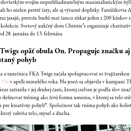
redovšetkým svojím neprehliadnuteľným maximalistickým štý
li ho nielen pestré šaty, ale aj výrazné doplnky. Fanúšikovia 
raz jasajú, pretože budú mať šancu získať jeden z 200 kúskov z 
 kolekcie. Svetový aukčný dom Christie’s organizuje charitatí
d 28. januára do 13. februára.
wigs opäť obula On. Propaguje značku aj
útaný pohyb
a a tanečnica FKA Twigs začala spolupracovať so švajčiarskou
u On
v apríli minulého roka. Na jeseň sa objavila v kampani 
Teraz zažiarila v jej druhej časti, ktorej cieľom je podľa slov zna
 definovať tréning ako živú formu umenia, v ktorej sa telo stá
 pre kreatívny pohyb“. Spoločnosť tak vníma pohyb ako holis
 ktorý zahŕňa telo, myseľ a ducha.