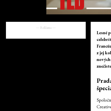
― Reklama ―
Lesné p
celebrí
Francúz
z jej k
nových
znečist
Prada
špeci
Spoločn
Creativ