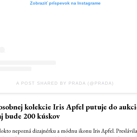
Zobraziť príspevok na Instagrame
A POST SHARED BY PRADA (@PRADA)
osobnej kolekcie Iris Apfel putuje do aukci
j bude 200 kúskov
okto nepozná dizajnérku a módnu ikonu Iris Apfel. Preslávila