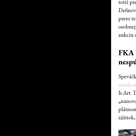
totiž p
Definova
preto te
osobnej
aukciu o
FKA T
nesp
Speváčk
značko
Is Art. 
„nanovo
plátnom
zážitok,