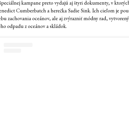
peciálnej kampane preto vydajú aj štyri dokumenty, v ktorých
enedict Cumberbatch a herečka Sadie Sink. Ich cieľom je pou
ebu zachovania oceánov, ale aj zvýrazniť módny rad, vytvorený
ého odpadu z oceánov a skládok.