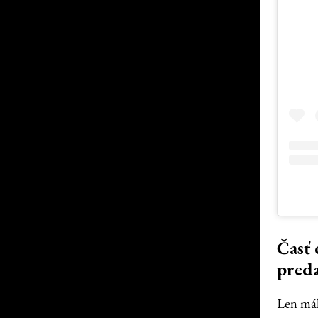
Časť 
preda
Len mál