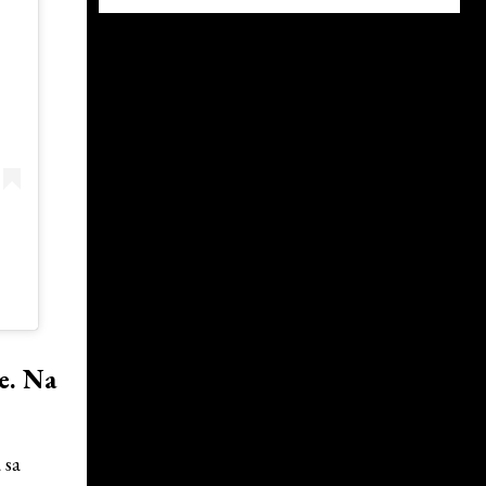
e. Na
 sa