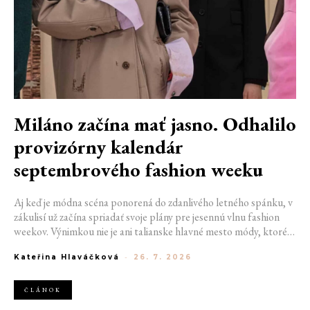
Miláno začína mať jasno. Odhalilo
provizórny kalendár
septembrového fashion weeku
Aj keď je módna scéna ponorená do zdanlivého letného spánku, v
zákulisí už začína spriadať svoje plány pre jesennú vlnu fashion
weekov. Výnimkou nie je ani talianske hlavné mesto módy, ktoré
vo štvrtok odhalilo provizórny kalendár chystaných show. Miláno
Kateřina Hlaváčková
-
26. 7. 2026
od 22. do 28. septembra privíta tradičné mená, pozornosť však
zameria predovšetkým na debut nového kreatívneho riaditeľa
značky Moschino.
ČLÁNOK