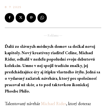
8. 7. 2025
― Reklama ―
Ďalší zo slávnych módnych domov sa dočkal novej
kapitoly. Nový kreatívny riaditeľ Celine, Michael
Rider, odhalil v nedeľu popoludní svoju debutovú
kolekciu. Umne v nej spojil tradíciu značky, jej
predchádzajúce éry aj štipku vlastného štýlu. Jedná sa
o vydarený začiatok návrhára, ktorý pre spoločnosť
pracoval už skôr, a to pod taktovkou ikonickej
Phoebe Philo.
Talentovaný návrhár
Michael Rider
, ktorý doteraz