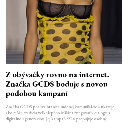
Z obývačky rovno na internet.
Značka GCDS boduje s novou
podobou kampaní
Značka GCDS posúva hranice módnej komunikácie a ukazuje,
ako môže tradícia veľkolepého Milána fungovať v dialógu s
digitálnou generáciou. Jej kampaň SS26 prepojuje osobný
priestor, internetovú kultúru a hravý vizuálny jazyk. Odráža