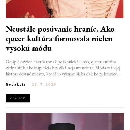
Neustále posúvanie hraníc. Ako
queer kultúra formovala nielen
vysokú módu
Od špičkových návrhárov až po ikonické looks, queer kultúra
vždy slúžila ako inšpirácia k radikálnej autenticite. Móda má v jej
histórii čestné miesto, ktorého význam siaha ďaleko za hranice
estetiky. V časoch, keď byť otvorene queer znamenalo vystaviť sa
Redakcia
-
26. 7. 2026
postihom a nebezpečenstvu, fungovalo práve oblečenie ako tichý
jazyk. Vďaka šatke, brošni alebo náušnici queer ľudia rozpoznali
jeden druhého a vďaka veľkolepej ballroom scéne mali aj ľudia na
ČLÁNOK
okraji spoločnosti priestor zažiariť na mólach. Ako sa queer
kultúra zapísala do módneho sveta, ktorý poznáme dnes?