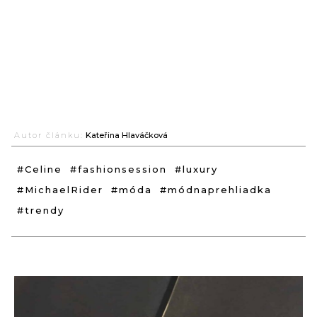
Autor článku:
Kateřina Hlaváčková
#Celine
#fashionsession
#luxury
#MichaelRider
#móda
#módnaprehliadka
#trendy