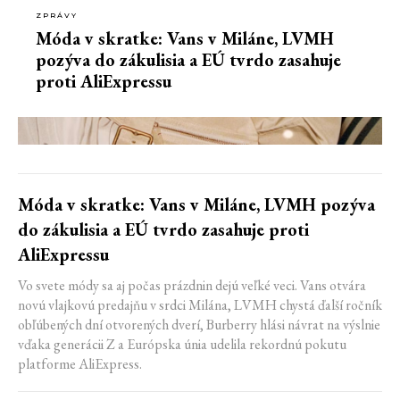
ZPRÁVY
Móda v skratke: Vans v Miláne, LVMH
pozýva do zákulisia a EÚ tvrdo zasahuje
proti AliExpressu
Móda v skratke: Vans v Miláne, LVMH pozýva
do zákulisia a EÚ tvrdo zasahuje proti
AliExpressu
Vo svete módy sa aj počas prázdnin dejú veľké veci. Vans otvára
novú vlajkovú predajňu v srdci Milána, LVMH chystá ďalší ročník
obľúbených dní otvorených dverí, Burberry hlási návrat na výslnie
vďaka generácii Z a Európska únia udelila rekordnú pokutu
platforme AliExpress.