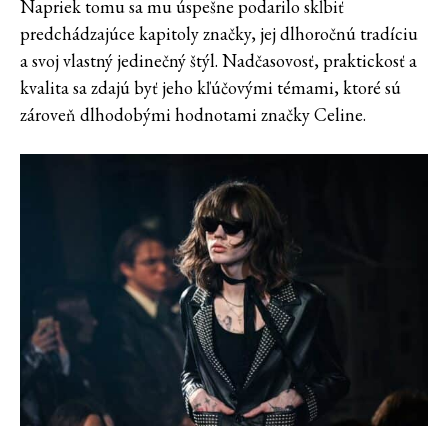
Napriek tomu sa mu úspešne podarilo skĺbiť
predchádzajúce kapitoly značky, jej dlhoročnú tradíciu
a svoj vlastný jedinečný štýl. Nadčasovosť, praktickosť a
kvalita sa zdajú byť jeho kľúčovými témami, ktoré sú
zároveň dlhodobými hodnotami značky Celine.