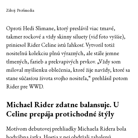
Zdroj: Profimedia
Oproti Hedi Slimane, ktorý preslávil viac tmavé,
takmer rockové a vždy skinny siluety (viď foto vyššie),
priniesol Rider Celine istú ľahkosť. Vytvoril totiž
nositeľnú kolekciu plnú výrazných, ale stále jemne
tlmených, farieb a prekvapivých prvkov. „Vždy som
miloval myšlienku oblečenia, ktoré žije navždy, ktoré sa
stane súčasťou života svojho nositeľa,“ prehlásil potom
Rider pre WWD.
Michael Rider zdatne balansuje. U
Celine prepája protichodné štýly
Motívom debutovej prehliadky Michaela Ridera bola
hodvábna šatka. Hostia v nej obdržali zabalenú