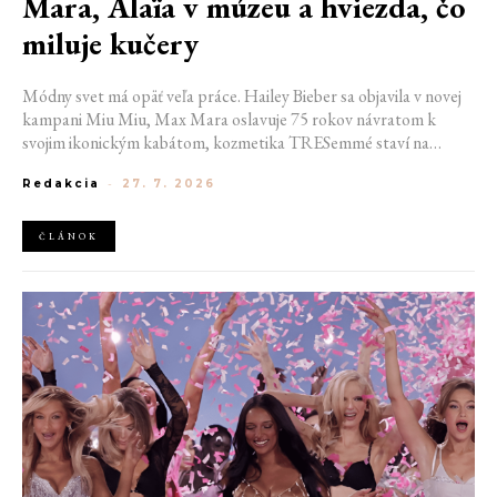
Mara, Alaïa v múzeu a hviezda, čo
miluje kučery
Módny svet má opäť veľa práce. Hailey Bieber sa objavila v novej
kampani Miu Miu, Max Mara oslavuje 75 rokov návratom k
svojim ikonickým kabátom, kozmetika TRESemmé staví na
prirodzené kučery v novej kampani s hercom Belmontom Cameli
Redakcia
-
27. 7. 2026
a v San Franciscu pripravujú prvú veľkú americkú retrospektívu
návrhára Azzedina Alaïi.
ČLÁNOK