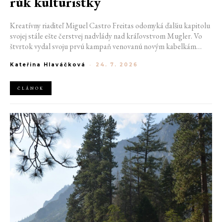
rúk kulturistky
Kreatívny riaditeľ Miguel Castro Freitas odomyká ďalšiu kapitolu
svojej stále ešte čerstvej nadvlády nad kráľovstvom Mugler. Vo
štvrtok vydal svoju prvú kampaň venovanú novým kabelkám
Aurora a Lua. Jej vizuál hovorí presne tým jazykom, s ktorým
Kateřina Hlaváčková
-
24. 7. 2026
návrhár do módneho domu prišiel. Umne kombinuje výrazy
minulosti a dávnych koreňov, zatiaľ čo definuje modernú, silnú
podobu ženskosti.
ČLÁNOK