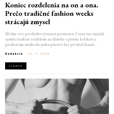
Koniec rozdelenia na on a ona.
Prečo tradičné fashion weeks
strácajú zmysel
Módny svet prechádza výraznou premenou. Čoraz viac značiek
opúšťa tradičné rozdelenie na dámske a pánske kolekcie a
predstavuje módu ako jeden priestor bez pevných hraníc.
Spoločné prehliadky, prepojené kolekcie a rastúci dôraz na
Redakcia
-
24. 7. 2026
udržateľnosť naznačujú, že klasické týždne módy môžu čoskoro
vyzerať úplne inak.
ČLÁNOK