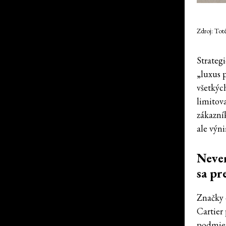
Zdroj: Tot
Strateg
„luxus p
všetkýc
limitov
zákazní
ale výn
Never
sa pr
Značky 
Cartier
podmien