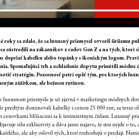
é roky sa zdalo, že sa luxusný priemysel otvoril širšiemu pu
sa sústredili na zákazníkov z radov Gen Z a na tých, ktorí si
čas dopriať kabelku alebo topánky s ikonickým logom. Pravi
nia. Spomaľujúci trh a ochladenie dopytu prinútili módne
otiť stratégiu. Pozornosť patrí opäť tým, pre ktorých luxus
asným zážitkom, ale bežnou rutinou.
 luxusnom priemysle je už zjavná v marketingu módnych do
e predtým dominovali kabelky s cenou 25 000 eur, sa teraz o
s cenovkami blížiacimi sa k šesťmiestnym číslam. Luxusný pr
javuje silu exkluzivity a dáva jasne najavo, že mu nejde o to, 
každého, ale aby oslovil tých, ktorí rozhodujú o predaji. Nam