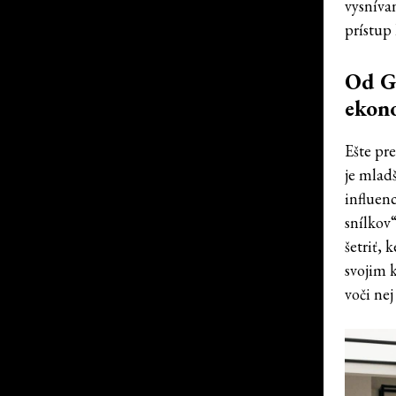
vysníva
prístup 
Od Ge
ekon
Ešte pr
je mlad
influen
snílkov“
šetriť, 
svojim 
voči ne