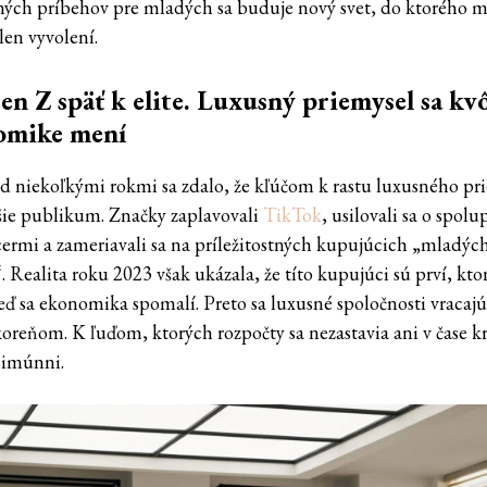
ných príbehov pre mladých sa buduje nový svet, do ktorého 
len vyvolení.
n Z späť k elite. Luxusný priemysel sa kvô
omike mení
ed niekoľkými rokmi sa zdalo, že kľúčom k rastu luxusného pr
šie publikum. Značky zaplavovali
TikTok
, usilovali sa o spolu
cermi a zameriavali sa na príležitostných kupujúcich „mladýc
. Realita roku 2023 však ukázala, že títo kupujúci sú prví, kto
keď sa ekonomika spomalí. Preto sa luxusné spoločnosti vracajú
koreňom. K ľuďom, ktorých rozpočty sa nezastavia ani v čase kr
j imúnni.