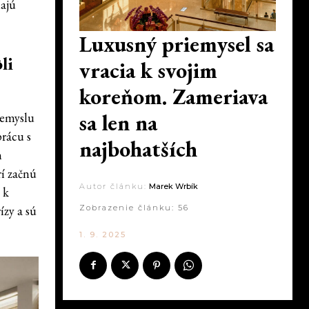
majú
Luxusný priemysel sa
li
vracia k svojim
koreňom. Zameriava
sa len na
iemyslu
prácu s
najbohatších
h
rí začnú
Autor článku:
Marek Wrbík
 k
ízy a sú
Zobrazenie článku:
56
1. 9. 2025