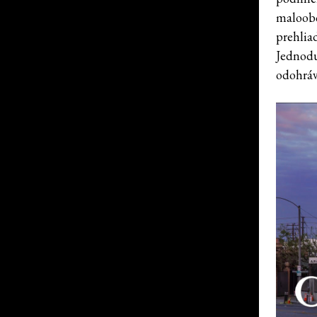
maloobc
prehlia
Jednodu
odohráv