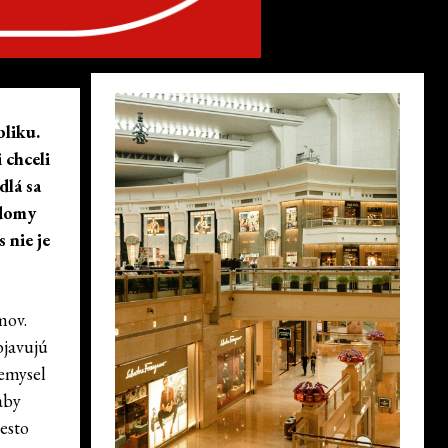
bliku.
 chceli
dlá sa
 domy
 nie je
mov.
bjavujú
iemysel
aby
iesto