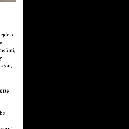
nejde o
re
ameňmi,
ý
osťou,
xus
ebo
p
uxusný