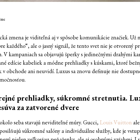
ême
ická zmena je viditeľná aj v spôsobe komunikácie značiek. Už 
re každého“, ale o jasný signál, že tento svet nie je otvorený p
h. V kampaniach sa objavujú šperky s jedinečnými drahými k
ané edície kabeliek a módne prehliadky s kúskami, ktoré bežn
k v obchode ani neuvidí. Luxus sa znovu definuje nie dostupn
imočnosťou.
ejné prehliadky, súkromné stretnutia. Lu
esúva za zatvorené dvere
okolo seba stavajú neviditeľné múry. Gucci,
Louis Vuitton
al
 posilňujú súkromné salóny a individuálne služby, kde je vstu
ený nielen veľkosťou peňaženky, ale aj osobnými vzťahmi. L