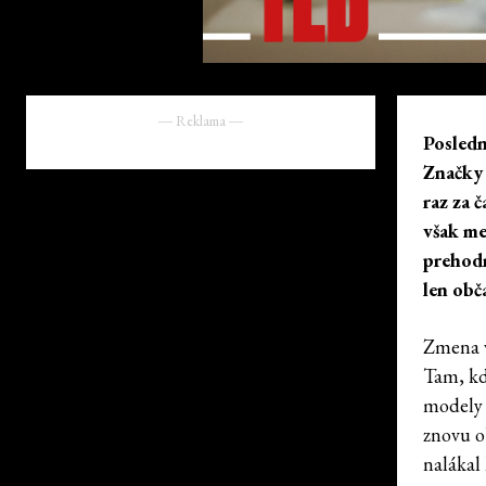
― Reklama ―
Posledn
Značky 
raz za 
však me
prehodn
len obč
Zmena v
Tam, kd
modely 
znovu ob
nalákal 