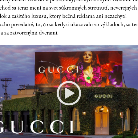
hod sa teraz mení na svet súkromných stretnutí, neverejných
dok a zažitého luxusu, ktorý bežná reklama ani nezachytí.
cho povedané, to, čo sa kedysi ukazovalo vo výkladoch, sa te
a za zatvorenými dverami.