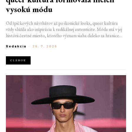
vysokú módu
Od špičkových návrhárov až po ikonické looks, queer kultúra
vždy slúžila ako inšpirácia k radikálnej autenticite. Móda má v jej
histórii čestné miesto, ktorého význam siaha ďaleko za hranice
estetiky. V časoch, keď byť otvorene queer znamenalo vystaviť sa
Redakcia
-
26. 7. 2026
postihom a nebezpečenstvu, fungovalo práve oblečenie ako tichý
jazyk. Vďaka šatke, brošni alebo náušnici queer ľudia rozpoznali
jeden druhého a vďaka veľkolepej ballroom scéne mali aj ľudia na
ČLÁNOK
okraji spoločnosti priestor zažiariť na mólach. Ako sa queer
kultúra zapísala do módneho sveta, ktorý poznáme dnes?