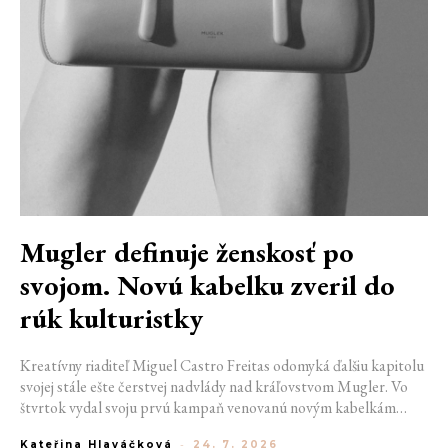
Mugler definuje ženskosť po
svojom. Novú kabelku zveril do
rúk kulturistky
Kreatívny riaditeľ Miguel Castro Freitas odomyká ďalšiu kapitolu
svojej stále ešte čerstvej nadvlády nad kráľovstvom Mugler. Vo
štvrtok vydal svoju prvú kampaň venovanú novým kabelkám
Aurora a Lua. Jej vizuál hovorí presne tým jazykom, s ktorým
Kateřina Hlaváčková
-
24. 7. 2026