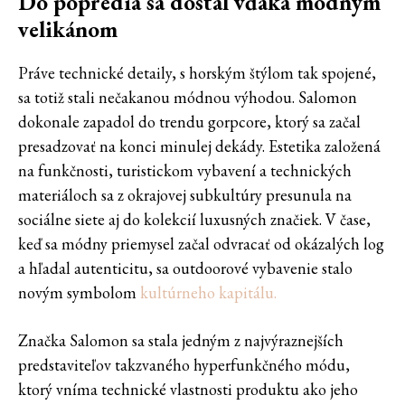
Do popredia sa dostal vďaka módnym
velikánom
Práve technické detaily, s horským štýlom tak spojené,
sa totiž stali nečakanou módnou výhodou. Salomon
dokonale zapadol do trendu gorpcore, ktorý sa začal
presadzovať na konci minulej dekády. Estetika založená
na funkčnosti, turistickom vybavení a technických
materiáloch sa z okrajovej subkultúry presunula na
sociálne siete aj do kolekcií luxusných značiek. V čase,
keď sa módny priemysel začal odvracať od okázalých log
a hľadal autenticitu, sa outdoorové vybavenie stalo
novým symbolom
kultúrneho kapitálu.
Značka Salomon sa stala jedným z najvýraznejších
predstaviteľov takzvaného hyperfunkčného módu,
ktorý vníma technické vlastnosti produktu ako jeho