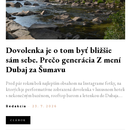
Dovolenka je o tom byť bližšie
sám sebe. Prečo generácia Z mení
Dubaj za Šumavu
Pred pár rokmi boli najlepším obsahom na Instagrame fotky, na
ktorých je performatívne zobrazená dovolenka v luxusnom hoteli
s nekonečným bazénom, rooftop barom a letenkou do Dubaja.
Dnes sociálne siete zaplavujú úplne iné obrázky. Chata v
Redakcia
-
23. 7. 2026
Jizerských horách. Ranné kúpanie v lome. Výlet vlakom na
Šumavu. Najlepším odpočinkom je jednoducho posedenie s
kamarátmi pri ohni.
ČLÁNOK