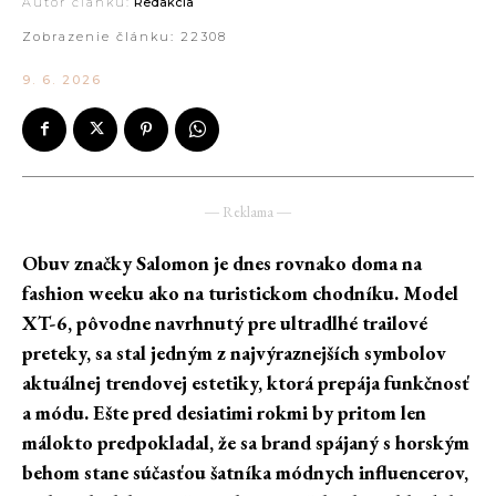
Autor článku:
Redakcia
Zobrazenie článku:
22308
9. 6. 2026
― Reklama ―
Obuv značky Salomon je dnes rovnako doma na
fashion weeku ako na turistickom chodníku. Model
XT-6, pôvodne navrhnutý pre ultradlhé trailové
preteky, sa stal jedným z najvýraznejších symbolov
aktuálnej trendovej estetiky, ktorá prepája funkčnosť
a módu. Ešte pred desiatimi rokmi by pritom len
málokto predpokladal, že sa brand spájaný s horským
behom stane súčasťou šatníka módnych influencerov,