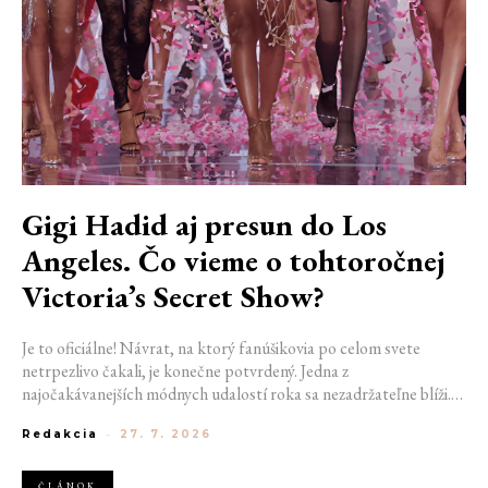
Gigi Hadid aj presun do Los
Angeles. Čo vieme o tohtoročnej
Victoria’s Secret Show?
Je to oficiálne! Návrat, na ktorý fanúšikovia po celom svete
netrpezlivo čakali, je konečne potvrdený. Jedna z
najočakávanejších módnych udalostí roka sa nezadržateľne blíži.
Victoria’s Secret Fashion Show 2026 začína odhaľovať svoje prvé
Redakcia
-
27. 7. 2026
veľké novinky. Organizátori už prezradili miesto konania
tohtoročnej prehliadky aj meno prvej modelky, ktorá sa tento rok
prejde po ikonickom móle.
ČLÁNOK