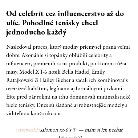
Od celebrít cez influencerstvo až do
ulíc. Pohodlné tenisky chcel
jednoducho každý
Nasledoval proces, ktorý módny priemysel pozná veľmi
dobre. Akonáhle si topánky obľúbili celebrity a
influenceri, premenili sa na produkt, po ktorom túžia
masy. Model XT-6 nosili Bella Hadid, Emily
Ratajkowski či Hailey Bieber a začali ich kombinovať s
oversized kabátmi, legínami aj formálnymi prvkami.
Ešte pred pár rokmi na trhu dominovali minimalistické
biele tenisky. Dnes sú žiadané aj robustnejšie modely s
viditeľnou konštrukciou.
@stewcaldo
salomon xt-6’s ✨ — mám si ich nechať
alebo vrátiť?