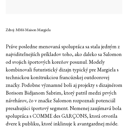
Zdroj: MM6 Maison Margiela
Práve posledne menovaná spolupráca sa stala jedným z
najviditeľnejších príkladov toho, ako ďaleko sa Salomon
od svojich športových koreňov posunul. Modely
kombinovali futuristický dizajn typický pre Margiela s
technickou konštrukciou francúzskej outdoorovej
značky. Podobne významné boli aj projekty s dizajnérom
Borisom Bidjanom Sabrim, ktorý patril medzi prvých
návrhárov, čo v značke Salomon rozpoznali potenciál
presahujúci športový segment. Nemenej zaujímavá bola
spolupráca s COMME des GARÇONS, ktorá otvorila
dvere k publiku, ktoré inklinuje k avantgardnej móde.