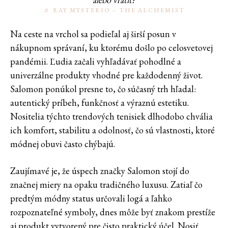
♬ RAY MYSTERIO – THE ALCHEMIST
Na ceste na vrchol sa podieľal aj širší posun v
nákupnom správaní, ku ktorému došlo po celosvetovej
pandémii. Ľudia začali vyhľadávať pohodlné a
univerzálne produkty vhodné pre každodenný život.
Salomon ponúkol presne to, čo súčasný trh hľadal:
autentický príbeh, funkčnosť a výraznú estetiku.
Nositelia týchto trendových tenisiek dlhodobo chvália
ich komfort, stabilitu a odolnosť, čo sú vlastnosti, ktoré
módnej obuvi často chýbajú.
Zaujímavé je, že úspech značky Salomon stojí do
značnej miery na opaku tradičného luxusu. Zatiaľ čo
predtým módny status určovali logá a ľahko
rozpoznateľné symboly, dnes môže byť znakom prestíže
aj produkt vytvorený pre čisto praktický účel. Nosiť