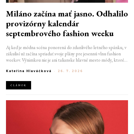
Miláno začína mať jasno. Odhalilo
provizórny kalendár
septembrového fashion weeku
Aj keď je módna scéna ponorená do zdanlivého letného spánku, v
zákulisí už začína spriadať svoje plány pre jesennú vlnu fashion
weekov. Výnimkou nie je ani talianske hlavné mesto módy, ktoré
vo štvrtok odhalilo provizórny kalendár chystaných show. Miláno
Kateřina Hlaváčková
-
26. 7. 2026
od 22. do 28. septembra privíta tradičné mená, pozornosť však
zameria predovšetkým na debut nového kreatívneho riaditeľa
značky Moschino.
ČLÁNOK