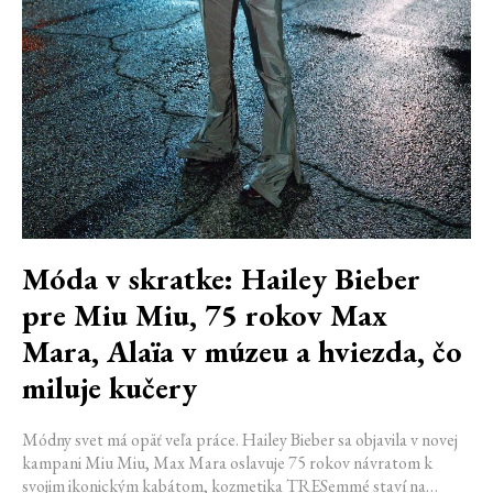
Móda v skratke: Hailey Bieber
pre Miu Miu, 75 rokov Max
Mara, Alaïa v múzeu a hviezda, čo
miluje kučery
Módny svet má opäť veľa práce. Hailey Bieber sa objavila v novej
kampani Miu Miu, Max Mara oslavuje 75 rokov návratom k
svojim ikonickým kabátom, kozmetika TRESemmé staví na