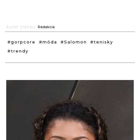
Autor článku:
Redakcia
#gorpcore
#móda
#Salomon
#tenisky
#trendy