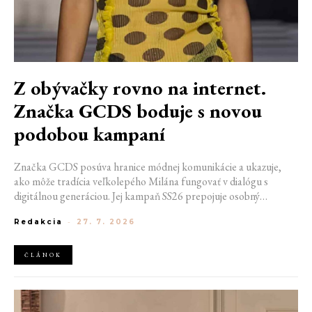
Z obývačky rovno na internet.
Značka GCDS boduje s novou
podobou kampaní
Značka GCDS posúva hranice módnej komunikácie a ukazuje,
ako môže tradícia veľkolepého Milána fungovať v dialógu s
digitálnou generáciou. Jej kampaň SS26 prepojuje osobný
priestor, internetovú kultúru a hravý vizuálny jazyk. Odráža
Redakcia
-
27. 7. 2026
spôsob, akým dnes módu vnímame a zdieľame. Zároveň
potvrdzuje schopnosť GCDS reagovať na súčasné kultúrne
trendy a vytvárať autentické spojenie medzi módou, digitálnym
ČLÁNOK
prostredím a každodenným životom mladej generácie.