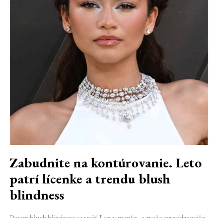
Zabudnite na kontúrovanie. Leto
patrí lícenke a trendu blush
blindness
Pojem blush blindness je späť! Len v menšej, o niečo prirodzenejšej