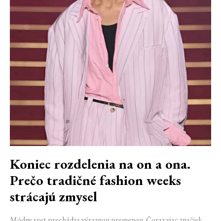
Koniec rozdelenia na on a ona.
Prečo tradičné fashion weeks
strácajú zmysel
Módny svet prechádza výraznou premenou. Čoraz viac značiek