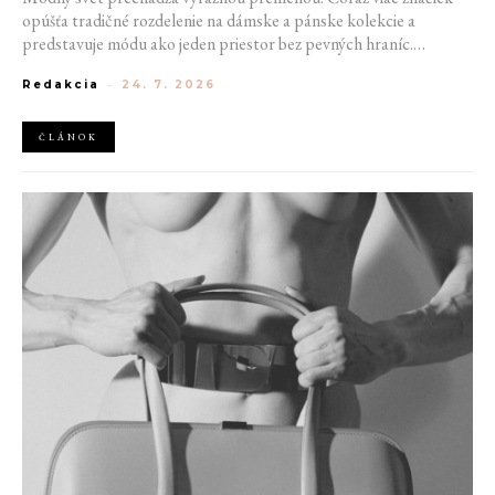
opúšťa tradičné rozdelenie na dámske a pánske kolekcie a
predstavuje módu ako jeden priestor bez pevných hraníc.
Spoločné prehliadky, prepojené kolekcie a rastúci dôraz na
Redakcia
-
24. 7. 2026
udržateľnosť naznačujú, že klasické týždne módy môžu čoskoro
vyzerať úplne inak.
ČLÁNOK