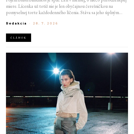
miere. Lícenka už totiž nie je len obyčajnou čerešničkou na
pomyselnej torte každodenného líčenia. Stáva sa jeho úplným
základom. Nahrádza bronzer, často aj rozjasňovač, a dodáva tvári
Redakcia
-
28. 7. 2026
sviežosť, ktorú žiadny iný produkt napodobniť nedokáže. Termín
kedysi používaný pre nechcený make-up prešľap sa tak stáva
aktuálnym trendom.
ČLÁNOK