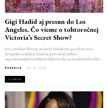
Gigi Hadid aj presun do Los
Angeles. Čo vieme o tohtoročnej
Victoria’s Secret Show?
Je to oficiálne! Návrat, na ktorý fanúšikovia po celom svete
netrpezlivo čakali, je konečne potvrdený. Jedna z
najočakávanejších módnych udalostí roka sa nezadržateľne blíži.
Victoria’s Secret Fashion Show 2026 začína odhaľovať svoje prvé
Redakcia
-
27. 7. 2026
veľké novinky. Organizátori už prezradili miesto konania
tohtoročnej prehliadky aj meno prvej modelky, ktorá sa tento rok
prejde po ikonickom móle.
ČLÁNOK