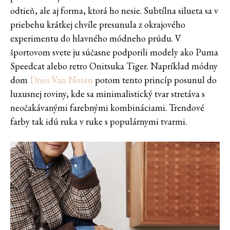
odtieň, ale aj forma, ktorá ho nesie. Subtílna silueta sa v
priebehu krátkej chvíle presunula z okrajového
experimentu do hlavného módneho prúdu. V
športovom svete ju súčasne podporili modely ako Puma
Speedcat alebo retro Onitsuka Tiger. Napríklad módny
dom
Dries Van Noten
potom tento princíp posunul do
luxusnej roviny, kde sa minimalistický tvar stretáva s
neočakávanými farebnými kombináciami. Trendové
farby tak idú ruka v ruke s populárnymi tvarmi.