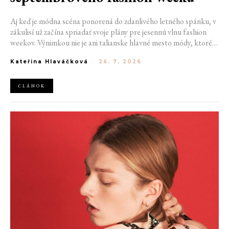
Aj keď je módna scéna ponorená do zdanlivého letného spánku, v
zákulisí už začína spriadať svoje plány pre jesennú vlnu fashion
weekov. Výnimkou nie je ani talianske hlavné mesto módy, ktoré
vo štvrtok odhalilo provizórny kalendár chystaných show. Miláno
Kateřina Hlaváčková
-
26. 7. 2026
od 22. do 28. septembra privíta tradičné mená, pozornosť však
zameria predovšetkým na debut nového kreatívneho riaditeľa
značky Moschino.
ČLÁNOK