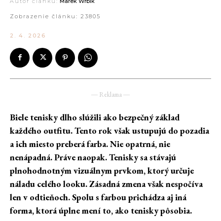
Autor článku:
Marek Wrbík
Zobrazenie článku:
23805
2. 4. 2026
― Reklama ―
Biele tenisky dlho slúžili ako bezpečný základ
každého outfitu. Tento rok však ustupujú do pozadia
a ich miesto preberá farba. Nie opatrná, nie
nenápadná. Práve naopak. Tenisky sa stávajú
plnohodnotným vizuálnym prvkom, ktorý určuje
náladu celého looku. Zásadná zmena však nespočíva
len v odtieňoch. Spolu s farbou prichádza aj iná
forma, ktorá úplne mení to, ako tenisky pôsobia.