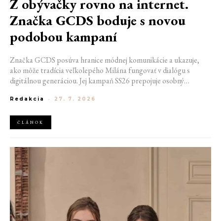
Z obývačky rovno na internet.
Značka GCDS boduje s novou
podobou kampaní
Značka GCDS posúva hranice módnej komunikácie a ukazuje,
ako môže tradícia veľkolepého Milána fungovať v dialógu s
digitálnou generáciou. Jej kampaň SS26 prepojuje osobný
priestor, internetovú kultúru a hravý vizuálny jazyk. Odráža
Redakcia
-
27. 7. 2026
spôsob, akým dnes módu vnímame a zdieľame. Zároveň
potvrdzuje schopnosť GCDS reagovať na súčasné kultúrne
trendy a vytvárať autentické spojenie medzi módou, digitálnym
ČLÁNOK
prostredím a každodenným životom mladej generácie.