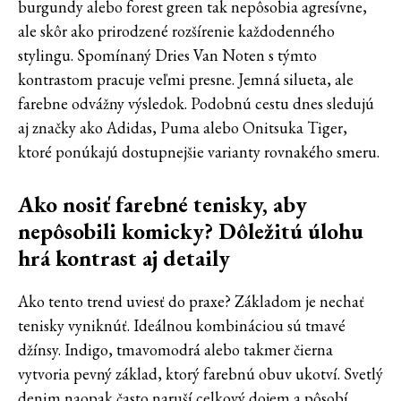
burgundy alebo forest green tak nepôsobia agresívne,
ale skôr ako prirodzené rozšírenie každodenného
stylingu. Spomínaný Dries Van Noten s týmto
kontrastom pracuje veľmi presne. Jemná silueta, ale
farebne odvážny výsledok. Podobnú cestu dnes sledujú
aj značky ako Adidas, Puma alebo Onitsuka Tiger,
ktoré ponúkajú dostupnejšie varianty rovnakého smeru.
Ako nosiť farebné tenisky, aby
nepôsobili komicky? Dôležitú úlohu
hrá kontrast aj detaily
Ako tento trend uviesť do praxe? Základom je nechať
tenisky vyniknúť. Ideálnou kombináciou sú tmavé
džínsy. Indigo, tmavomodrá alebo takmer čierna
vytvoria pevný základ, ktorý farebnú obuv ukotví. Svetlý
denim naopak často naruší celkový dojem a pôsobí