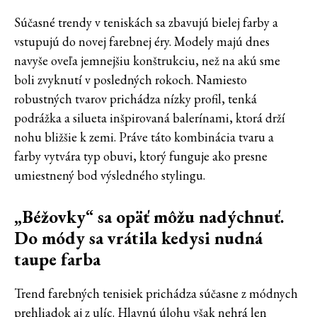
Súčasné trendy v teniskách sa zbavujú bielej farby a
vstupujú do novej farebnej éry. Modely majú dnes
navyše oveľa jemnejšiu konštrukciu, než na akú sme
boli zvyknutí v posledných rokoch. Namiesto
robustných tvarov prichádza nízky profil, tenká
podrážka a silueta inšpirovaná balerínami, ktorá drží
nohu bližšie k zemi. Práve táto kombinácia tvaru a
farby vytvára typ obuvi, ktorý funguje ako presne
umiestnený bod výsledného stylingu.
„Béžovky“ sa opäť môžu nadýchnuť.
Do módy sa vrátila kedysi nudná
taupe farba
Trend farebných tenisiek prichádza súčasne z módnych
prehliadok aj z ulíc. Hlavnú úlohu však nehrá len