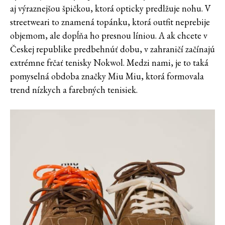
aj výraznejšou špičkou, ktorá opticky predlžuje nohu. V
streetweari to znamená topánku, ktorá outfit neprebije
objemom, ale dopĺňa ho presnou líniou. A ak chcete v
Českej republike predbehnúť dobu, v zahraničí začínajú
extrémne frčať tenisky Nokwol. Medzi nami, je to taká
pomyselná obdoba značky Miu Miu, ktorá formovala
trend nízkych a farebných tenisiek.