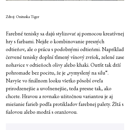
Zdroj: Onituska Tiger
Farebné tenisky sa dajú stylizovať aj pomocou kreatívnej
hry s farbami. Nejde o kombinovanie presných
odtieňov, ale o prácu s podobnými odtieňmi. Napríklad
červené tenisky doplní tlmený vínový zvršok, zelené zase
nohavice v odtieňoch olivy alebo khaki. Outfit tak drží
pohromade bez pocitu, že je „vymyslený na silu“.
Navyše vo finálnom looku všetko pôsobí oveľa
prirodzenejšie a uvoľnenejšie, teda presne tak, ako
chcete. Hravou a rovnako užitočnou variantou je aj
miešanie farieb podľa protikladov farebnej palety. Žltá s
fialovou alebo modrá s oranžovou.