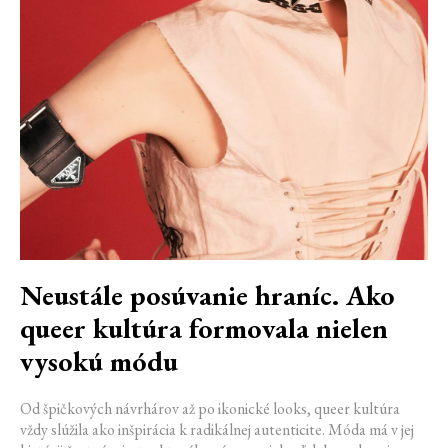
Neustále posúvanie hraníc. Ako
queer kultúra formovala nielen
vysokú módu
Od špičkových návrhárov až po ikonické looks, queer kultúra
vždy slúžila ako inšpirácia k radikálnej autenticite. Móda má v jej