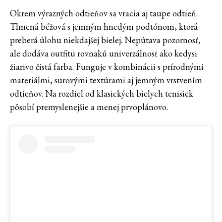
Okrem výrazných odtieňov sa vracia aj taupe odtieň.
Tlmená béžová s jemným hnedým podtónom, ktorá
preberá úlohu niekdajšej bielej. Nepútava pozornosť,
ale dodáva outfitu rovnakú univerzálnosť ako kedysi
žiarivo čistá farba. Funguje v kombinácii s prírodnými
materiálmi, surovými textúrami aj jemným vrstvením
odtieňov. Na rozdiel od klasických bielych tenisiek
pôsobí premyslenejšie a menej prvoplánovo.