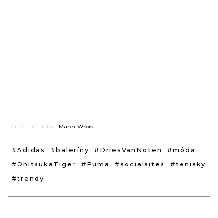
Autor článku:
Marek Wrbík
#Adidas
#baleríny
#DriesVanNoten
#móda
#OnitsukaTiger
#Puma
#socialsites
#tenisky
#trendy