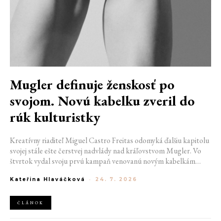
Mugler definuje ženskosť po
svojom. Novú kabelku zveril do
rúk kulturistky
Kreatívny riaditeľ Miguel Castro Freitas odomyká ďalšiu kapitolu
svojej stále ešte čerstvej nadvlády nad kráľovstvom Mugler. Vo
štvrtok vydal svoju prvú kampaň venovanú novým kabelkám
Aurora a Lua. Jej vizuál hovorí presne tým jazykom, s ktorým
Kateřina Hlaváčková
-
24. 7. 2026
návrhár do módneho domu prišiel. Umne kombinuje výrazy
minulosti a dávnych koreňov, zatiaľ čo definuje modernú, silnú
podobu ženskosti.
ČLÁNOK