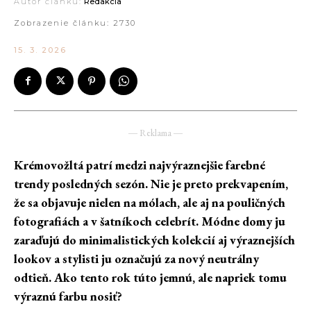
Autor článku:
Redakcia
Zobrazenie článku:
2730
15. 3. 2026
― Reklama ―
Krémovožltá patrí medzi najvýraznejšie farebné
trendy posledných sezón. Nie je preto prekvapením,
že sa objavuje nielen na mólach, ale aj na pouličných
fotografiách a v šatníkoch celebrít. Módne domy ju
zaraďujú do minimalistických kolekcií aj výraznejších
lookov a stylisti ju označujú za nový neutrálny
odtieň. Ako tento rok túto jemnú, ale napriek tomu
výraznú farbu nosiť?