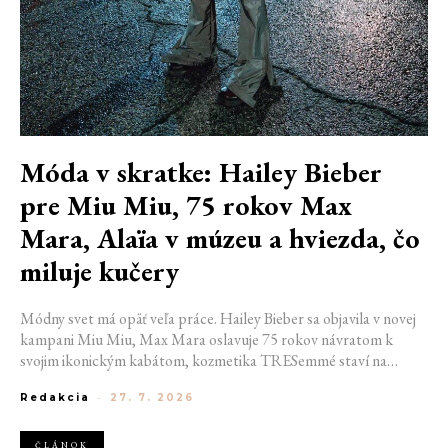
Móda v skratke: Hailey Bieber
pre Miu Miu, 75 rokov Max
Mara, Alaïa v múzeu a hviezda, čo
miluje kučery
Módny svet má opäť veľa práce. Hailey Bieber sa objavila v novej
kampani Miu Miu, Max Mara oslavuje 75 rokov návratom k
svojim ikonickým kabátom, kozmetika TRESemmé staví na
prirodzené kučery v novej kampani s hercom Belmontom Cameli
Redakcia
-
27. 7. 2026
a v San Franciscu pripravujú prvú veľkú americkú retrospektívu
návrhára Azzedina Alaïi.
ČLÁNOK