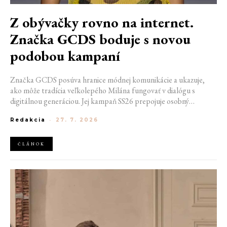
Z obývačky rovno na internet.
Značka GCDS boduje s novou
podobou kampaní
Značka GCDS posúva hranice módnej komunikácie a ukazuje,
ako môže tradícia veľkolepého Milána fungovať v dialógu s
digitálnou generáciou. Jej kampaň SS26 prepojuje osobný
priestor, internetovú kultúru a hravý vizuálny jazyk. Odráža
Redakcia
-
27. 7. 2026
spôsob, akým dnes módu vnímame a zdieľame. Zároveň
potvrdzuje schopnosť GCDS reagovať na súčasné kultúrne
trendy a vytvárať autentické spojenie medzi módou, digitálnym
ČLÁNOK
prostredím a každodenným životom mladej generácie.