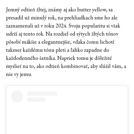
Jemný odtieň žltej, známy aj ako butter yellow, sa
presadil už minulý rok, na prehliadkach sme ho ale
zaznamenali už v roku 2024. Svoju popularitu si však
udrží aj tento rok. Na rozdiel od sýtych žltých tónov
pôsobí mäkšie a elegantnejšie, vďaka čomu lichotí
takmer každému tónu pleti a ľahko zapadne do
každodenného šatníka. Napriek tomu je dôležité
myslieť na to, ako odtieň kombinovať, aby slúžil vám, a
nie vy jemu.