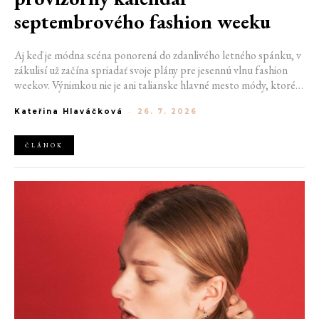
septembrového fashion weeku
Aj keď je módna scéna ponorená do zdanlivého letného spánku, v
zákulisí už začína spriadať svoje plány pre jesennú vlnu fashion
weekov. Výnimkou nie je ani talianske hlavné mesto módy, ktoré
vo štvrtok odhalilo provizórny kalendár chystaných show. Miláno
Kateřina Hlaváčková
-
26. 7. 2026
od 22. do 28. septembra privíta tradičné mená, pozornosť však
zameria predovšetkým na debut nového kreatívneho riaditeľa
značky Moschino.
ČLÁNOK