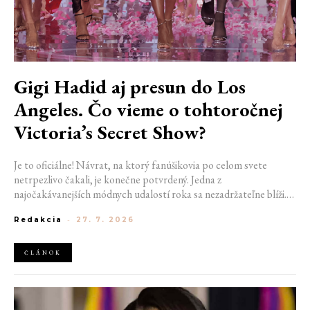
Gigi Hadid aj presun do Los
Angeles. Čo vieme o tohtoročnej
Victoria’s Secret Show?
Je to oficiálne! Návrat, na ktorý fanúšikovia po celom svete
netrpezlivo čakali, je konečne potvrdený. Jedna z
najočakávanejších módnych udalostí roka sa nezadržateľne blíži.
Victoria’s Secret Fashion Show 2026 začína odhaľovať svoje prvé
Redakcia
-
27. 7. 2026
veľké novinky. Organizátori už prezradili miesto konania
tohtoročnej prehliadky aj meno prvej modelky, ktorá sa tento rok
prejde po ikonickom móle.
ČLÁNOK