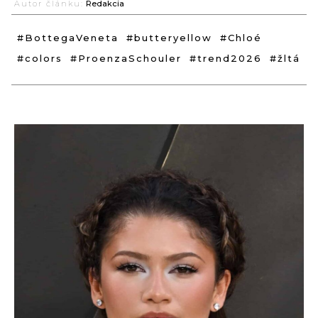
Autor článku:
Redakcia
#BottegaVeneta
#butteryellow
#Chloé
#colors
#ProenzaSchouler
#trend2026
#žltá