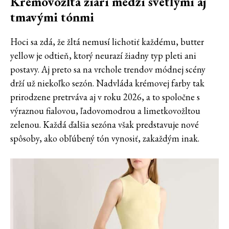
Krémovožltá žiari medzi svetlými aj
tmavými tónmi
Hoci sa zdá, že žltá nemusí lichotiť každému, butter
yellow je odtieň, ktorý neurazí žiadny typ pleti ani
postavy. Aj preto sa na vrchole trendov módnej scény
drží už niekoľko sezón. Nadvláda krémovej farby tak
prirodzene pretrváva aj v roku 2026, a to spoločne s
výraznou fialovou, ľadovomodrou a limetkovožltou
zelenou. Každá ďalšia sezóna však predstavuje nové
spôsoby, ako obľúbený tón vynosiť, zakaždým inak.