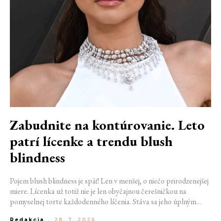
Zabudnite na kontúrovanie. Leto
patrí lícenke a trendu blush
blindness
Pojem blush blindness je späť! Len v menšej, o niečo prirodzenejšej
miere. Lícenka už totiž nie je len obyčajnou čerešničkou na
pomyselnej torte každodenného líčenia. Stáva sa jeho úplným
základom. Nahrádza bronzer, často aj rozjasňovač, a dodáva tvári
Redakcia
-
28. 7. 2026