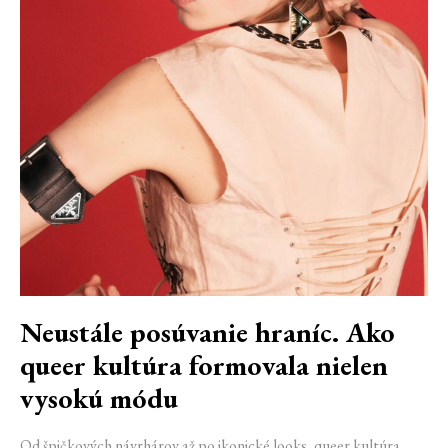
Neustále posúvanie hraníc. Ako
queer kultúra formovala nielen
vysokú módu
Od špičkových návrhárov až po ikonické looks, queer kultúra