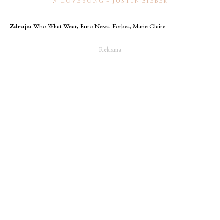
♬ LOVE SONG – JUSTIN BIEBER
Zdroje:
Who What Wear, Euro News, Forbes, Marie Claire
― Reklama ―