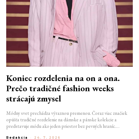
Koniec rozdelenia na on a ona.
Prečo tradičné fashion weeks
strácajú zmysel
Módny svet prechádza výraznou premenou. Čoraz viac značiek
opúšťa tradičné rozdelenie na dámske a pánske kolekcie a
predstavuje módu ako jeden priestor bez pevných hraníc.
Spoločné prehliadky, prepojené kolekcie a rastúci dôraz na
Redakcia
-
24. 7. 2026