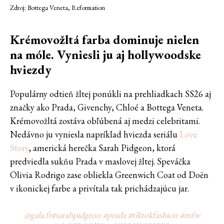
Zdroj: Bottega Veneta, Reformation
Krémovožltá farba dominuje nielen
na móle. Vyniesli ju aj hollywoodske
hviezdy
Populárny odtieň žltej ponúkli na prehliadkach SS26 aj
značky ako Prada, Givenchy, Chloé a Bottega Veneta.
Krémovožltá zostáva obľúbená aj medzi celebritami.
Nedávno ju vyniesla napríklad hviezda seriálu
Love
Story
, americká herečka Sarah Pidgeon, ktorá
predviedla sukňu Prada v maslovej žltej. Speváčka
Olivia Rodrigo zase obliekla Greenwich Coat od Doën
v ikonickej farbe a privítala tak prichádzajúcu jar.
@gala.fr
#sarahpidgeon
#prada
#tiktokfashion
#mfw