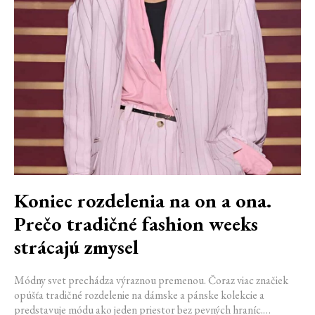
Koniec rozdelenia na on a ona.
Prečo tradičné fashion weeks
strácajú zmysel
Módny svet prechádza výraznou premenou. Čoraz viac značiek
opúšťa tradičné rozdelenie na dámske a pánske kolekcie a
predstavuje módu ako jeden priestor bez pevných hraníc.