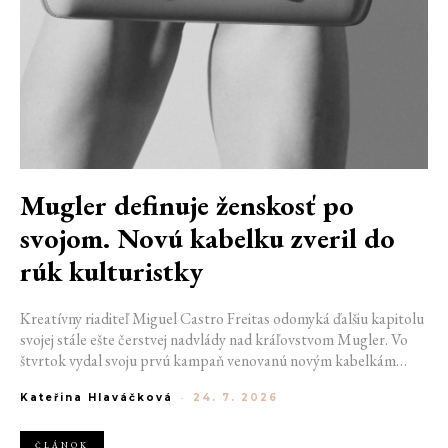
Mugler definuje ženskosť po
svojom. Novú kabelku zveril do
rúk kulturistky
Kreatívny riaditeľ Miguel Castro Freitas odomyká ďalšiu kapitolu
svojej stále ešte čerstvej nadvlády nad kráľovstvom Mugler. Vo
štvrtok vydal svoju prvú kampaň venovanú novým kabelkám
Aurora a Lua. Jej vizuál hovorí presne tým jazykom, s ktorým
Kateřina Hlaváčková
-
24. 7. 2026
návrhár do módneho domu prišiel. Umne kombinuje výrazy
minulosti a dávnych koreňov, zatiaľ čo definuje modernú, silnú
podobu ženskosti.
ČLÁNOK