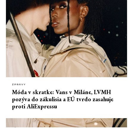
ZPRÁVY
Móda v skratke: Vans v Miláne, LVMH
pozýva do zákulisia a EÚ tvrdo zasahuje
proti AliExpressu