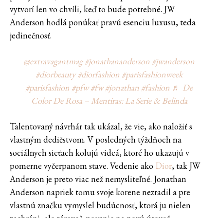
vytvorí len vo chvíli, keď to bude potrebné. JW
Anderson hodlá ponúkať pravú esenciu luxusu, teda
jedinečnosť.
@extravagantmag
#jonathananderson
#jwanderson
#diorbeauty
#diorfashion
#parisfashionweek
#parisfashion
#pfw
#fw
#jonathan
#fashion
♬ De
Color De Rosa – Mentiras: La Serie & Belinda
Talentovaný návrhár tak ukázal, že vie, ako naložiť s
vlastným dedičstvom. V posledných týždňoch na
sociálnych sieťach kolujú videá, ktoré ho ukazujú v
pomerne vyčerpanom stave. Vedenie ako
Dior
, tak JW
Anderson je preto viac než nemysliteľné. Jonathan
Anderson napriek tomu svoje korene nezradil a pre
vlastnú značku vymyslel budúcnosť, ktorá ju nielen