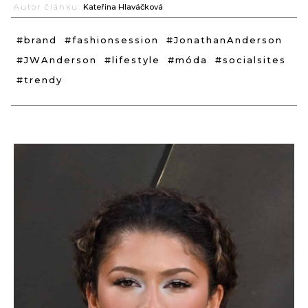
Autor článku:
Kateřina Hlaváčková
#brand
#fashionsession
#JonathanAnderson
#JWAnderson
#lifestyle
#móda
#socialsites
#trendy