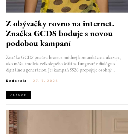
Z obývačky rovno na internet.
Značka GCDS boduje s novou
podobou kampaní
Značka GCDS posúva hranice módnej komunikácie a ukazuje,
ako môže tradícia veľkolepého Milána fungovať v dialógu s
digitálnou generáciou. Jej kampaň SS26 prepojuje osobný
priestor, internetovú kultúru a hravý vizuálny jazyk. Odráža
Redakcia
-
27. 7. 2026
spôsob, akým dnes módu vnímame a zdieľame. Zároveň
potvrdzuje schopnosť GCDS reagovať na súčasné kultúrne
trendy a vytvárať autentické spojenie medzi módou, digitálnym
ČLÁNOK
prostredím a každodenným životom mladej generácie.