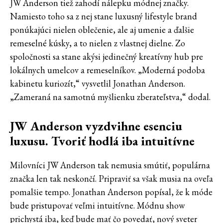
JW Anderson tiež zahodí nálepku módnej značky.
Namiesto toho sa z nej stane luxusný lifestyle brand
ponúkajúci nielen oblečenie, ale aj umenie a ďalšie
remeselné kúsky, a to nielen z vlastnej dielne. Zo
spoločnosti sa stane akýsi jedinečný kreatívny hub pre
lokálnych umelcov a remeselníkov. „Moderná podoba
kabinetu kuriozít,“ vysvetlil Jonathan Anderson.
„Zameraná na samotnú myšlienku zberateľstva,“ dodal.
JW Anderson vyzdvihne esenciu
luxusu. Tvoriť hodlá iba intuitívne
Milovníci JW Anderson tak nemusia smútiť, populárna
značka len tak neskončí. Pripraviť sa však musia na oveľa
pomalšie tempo. Jonathan Anderson popísal, že k móde
bude pristupovať veľmi intuitívne. Módnu show
prichystá iba, keď bude mať čo povedať, nový sveter