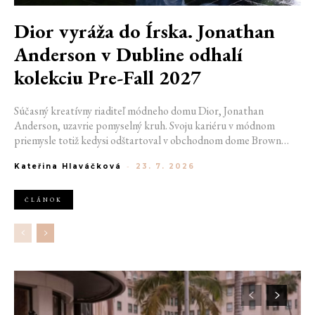
Dior vyráža do Írska. Jonathan
Anderson v Dubline odhalí
kolekciu Pre-Fall 2027
Súčasný kreatívny riaditeľ módneho domu Dior, Jonathan
Anderson, uzavrie pomyselný kruh. Svoju kariéru v módnom
priemysle totiž kedysi odštartoval v obchodnom dome Brown
Thomas v Dubline. Teraz sa do hlavného mesta Írska vráti na čele
Kateřina Hlaváčková
-
23. 7. 2026
jednej z najväčších luxusných značiek sveta. V decembri totiž v
priestoroch ikonickej Trinity College odhalí očakávanú kolekciu
Pre-Fall 2027.
ČLÁNOK