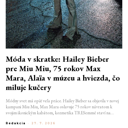
Móda v skratke: Hailey Bieber
pre Miu Miu, 75 rokov Max
Mara, Alaïa v múzeu a hviezda, čo
miluje kučery
Módny svet má opäť veľa práce. Hailey Bieber sa objavila v novej
kampani Miu Miu, Max Mara oslavuje 75 rokov návratom k
svojim ikonickým kabátom, kozmetika TRESemmé staví na
prirodzené kučery v novej kampani s hercom Belmontom Cameli
Redakcia
-
27. 7. 2026
a v San Franciscu pripravujú prvú veľkú americkú retrospektívu