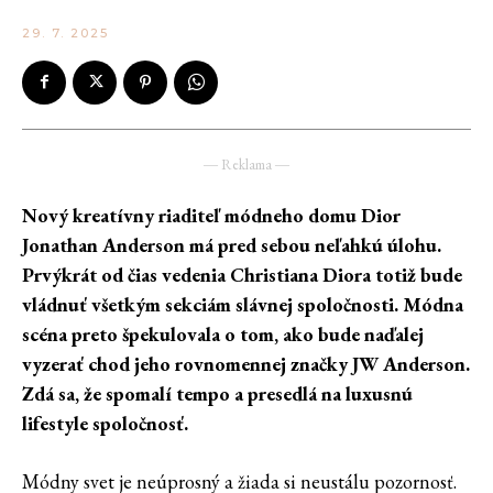
29. 7. 2025
― Reklama ―
Nový kreatívny riaditeľ módneho domu Dior
Jonathan Anderson má pred sebou neľahkú úlohu.
Prvýkrát od čias vedenia Christiana Diora totiž bude
vládnuť všetkým sekciám slávnej spoločnosti. Módna
scéna preto špekulovala o tom, ako bude naďalej
vyzerať chod jeho rovnomennej značky JW Anderson.
Zdá sa, že spomalí tempo a presedlá na luxusnú
lifestyle spoločnosť.
Módny svet je neúprosný a žiada si neustálu pozornosť.