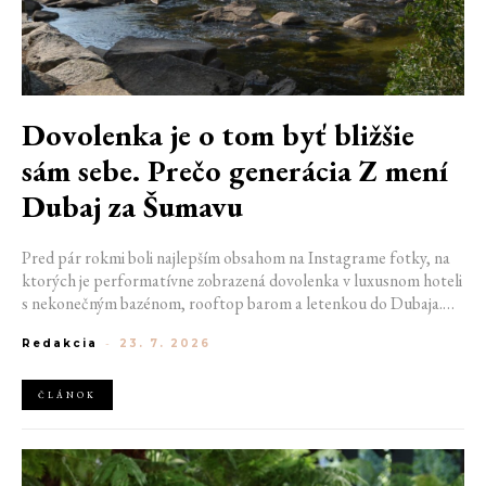
Dovolenka je o tom byť bližšie
sám sebe. Prečo generácia Z mení
Dubaj za Šumavu
Pred pár rokmi boli najlepším obsahom na Instagrame fotky, na
ktorých je performatívne zobrazená dovolenka v luxusnom hoteli
s nekonečným bazénom, rooftop barom a letenkou do Dubaja.
Dnes sociálne siete zaplavujú úplne iné obrázky. Chata v
Redakcia
-
23. 7. 2026
Jizerských horách. Ranné kúpanie v lome. Výlet vlakom na
Šumavu. Najlepším odpočinkom je jednoducho posedenie s
kamarátmi pri ohni.
ČLÁNOK