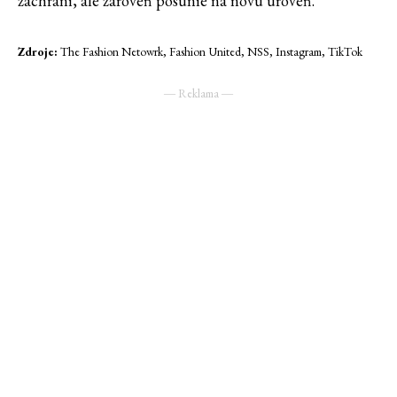
zachráni, ale zároveň posunie na novú úroveň.
Zdroje:
The Fashion Netowrk, Fashion United, NSS, Instagram, TikTok
― Reklama ―