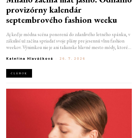
provizórny kalendár
septembrového fashion weeku
Aj keď je módna scéna ponorená do zdanlivého letného spánku, v
zákulisí už začína spriadať svoje plány pre jesennú vlnu fashion
weekov. Výnimkou nie je ani talianske hlavné mesto módy, ktoré
vo štvrtok odhalilo provizórny kalendár chystaných show. Miláno
Kateřina Hlaváčková
-
26. 7. 2026
od 22. do 28. septembra privíta tradičné mená, pozornosť však
zameria predovšetkým na debut nového kreatívneho riaditeľa
značky Moschino.
ČLÁNOK