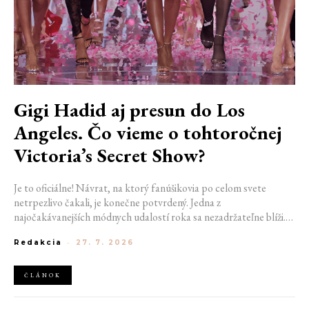
Gigi Hadid aj presun do Los
Angeles. Čo vieme o tohtoročnej
Victoria’s Secret Show?
Je to oficiálne! Návrat, na ktorý fanúšikovia po celom svete
netrpezlivo čakali, je konečne potvrdený. Jedna z
najočakávanejších módnych udalostí roka sa nezadržateľne blíži.
Victoria’s Secret Fashion Show 2026 začína odhaľovať svoje prvé
Redakcia
-
27. 7. 2026
veľké novinky. Organizátori už prezradili miesto konania
tohtoročnej prehliadky aj meno prvej modelky, ktorá sa tento rok
prejde po ikonickom móle.
ČLÁNOK