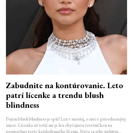
Zabudnite na kontúrovanie. Leto
patrí lícenke a trendu blush
blindness
Pojem blush blindness je späť! Len v menšej, o niečo prirodzenejšej
miere. Lícenka už totiž nie je len obyčajnou čerešničkou na
pomyselnej torte každodenného líčenia. Stáva sa jeho úplným