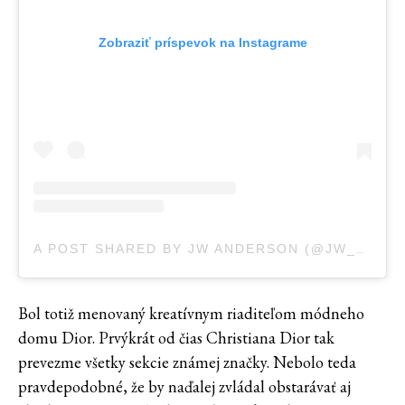
Zobraziť príspevok na Instagrame
A POST SHARED BY JW ANDERSON (@JW_ANDERSON)
Bol totiž menovaný kreatívnym riaditeľom módneho
domu Dior. Prvýkrát od čias Christiana Dior tak
prevezme všetky sekcie známej značky. Nebolo teda
pravdepodobné, že by naďalej zvládal obstarávať aj