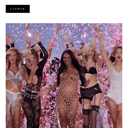
návrhára Azzedina Alaïi.
ČLÁNOK