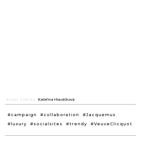
Autor článku:
Kateřina Hlaváčková
#campaign
#collaboration
#Jacquemus
#luxury
#socialsites
#trendy
#VeuveClicquot