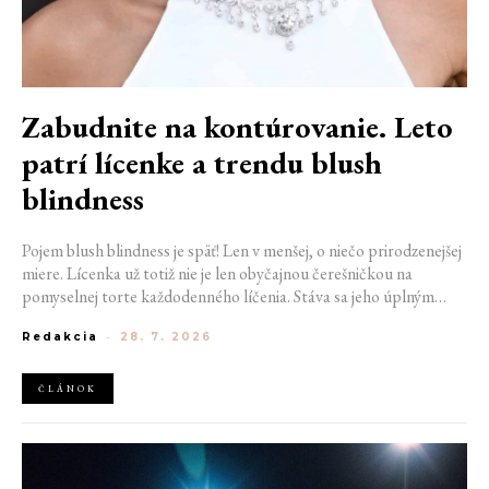
Zabudnite na kontúrovanie. Leto
patrí lícenke a trendu blush
blindness
Pojem blush blindness je späť! Len v menšej, o niečo prirodzenejšej
miere. Lícenka už totiž nie je len obyčajnou čerešničkou na
pomyselnej torte každodenného líčenia. Stáva sa jeho úplným
základom. Nahrádza bronzer, často aj rozjasňovač, a dodáva tvári
Redakcia
-
28. 7. 2026
sviežosť, ktorú žiadny iný produkt napodobniť nedokáže. Termín
kedysi používaný pre nechcený make-up prešľap sa tak stáva
aktuálnym trendom.
ČLÁNOK