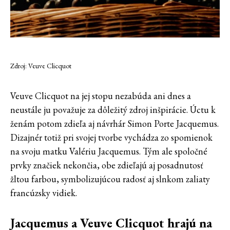
Zdroj: Veuve Clicquot
Veuve Clicquot na jej stopu nezabúda ani dnes a
neustále ju považuje za dôležitý zdroj inšpirácie. Úctu k
ženám potom zdieľa aj návrhár Simon Porte Jacquemus.
Dizajnér totiž pri svojej tvorbe vychádza zo spomienok
na svoju matku Valériu Jacquemus. Tým ale spoločné
prvky značiek nekončia, obe zdieľajú aj posadnutosť
žltou farbou, symbolizujúcou radosť aj slnkom zaliaty
francúzsky vidiek.
Jacquemus a Veuve Clicquot hrajú na