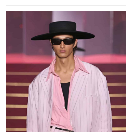
okraji spoločnosti priestor zažiariť na mólach. Ako sa queer
kultúra zapísala do módneho sveta, ktorý poznáme dnes?