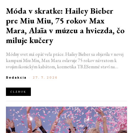
Móda v skratke: Hailey Bieber
pre Miu Miu, 75 rokov Max
Mara, Alaïa v múzeu a hviezda, čo
miluje kučery
Módny svet má opäť veľa práce. Hailey Bieber sa objavila v novej
kampani Miu Miu, Max Mara oslavuje 75 rokov návratom k
svojim ikonickým kabátom, kozmetika TRESemmé staví na
prirodzené kučery v novej kampani s hercom Belmontom Cameli
Redakcia
-
27. 7. 2026
a v San Franciscu pripravujú prvú veľkú americkú retrospektívu
návrhára Azzedina Alaïi.
ČLÁNOK