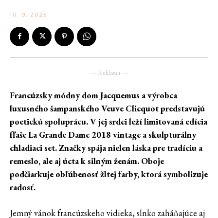
10. 9. 2025
― Reklama ―
Francúzsky módny dom Jacquemus a výrobca
luxusného šampanského Veuve Clicquot predstavujú
poetickú spoluprácu. V jej srdci leží limitovaná edícia
fľaše La Grande Dame 2018 vintage a skulpturálny
chladiaci set. Značky spája nielen láska pre tradíciu a
remeslo, ale aj úcta k silným ženám. Oboje
podčiarkuje obľúbenosť žltej farby, ktorá symbolizuje
radosť.
Jemný vánok francúzskeho vidieka, slnko zaháňajúce aj