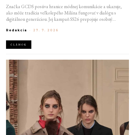
Značka GCDS posúva hranice módnej komunikácie a ukazuje,
ako môže tradícia veľkolepého Milána fungovať v dialógu s
digitálnou generáciou. Jej kampaň SS26 prepojuje osobný
priestor, internetovú kultúru a hravý vizuálny jazyk. Odráža
Redakcia
-
27. 7. 2026
spôsob, akým dnes módu vnímame a zdieľame. Zároveň
potvrdzuje schopnosť GCDS reagovať na súčasné kultúrne
trendy a vytvárať autentické spojenie medzi módou, digitálnym
ČLÁNOK
prostredím a každodenným životom mladej generácie.