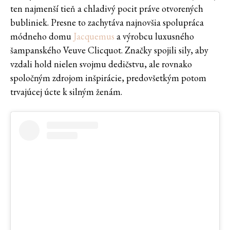
ten najmenší tieň a chladivý pocit práve otvorených
bubliniek. Presne to zachytáva najnovšia spolupráca
módneho domu
Jacquemus
a výrobcu luxusného
šampanského Veuve Clicquot. Značky spojili sily, aby
vzdali hold nielen svojmu dedičstvu, ale rovnako
spoločným zdrojom inšpirácie, predovšetkým potom
trvajúcej úcte k silným ženám.