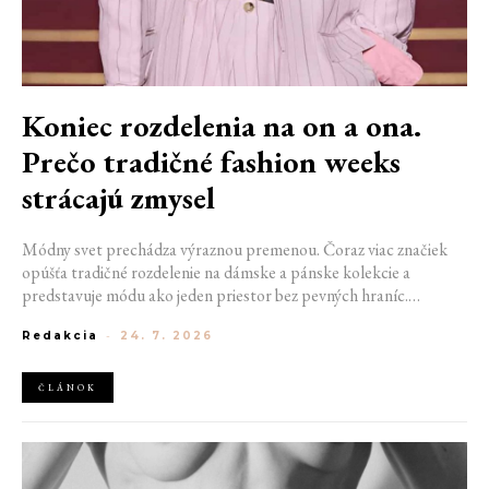
Koniec rozdelenia na on a ona.
Prečo tradičné fashion weeks
strácajú zmysel
Módny svet prechádza výraznou premenou. Čoraz viac značiek
opúšťa tradičné rozdelenie na dámske a pánske kolekcie a
predstavuje módu ako jeden priestor bez pevných hraníc.
Spoločné prehliadky, prepojené kolekcie a rastúci dôraz na
Redakcia
-
24. 7. 2026
udržateľnosť naznačujú, že klasické týždne módy môžu čoskoro
vyzerať úplne inak.
ČLÁNOK