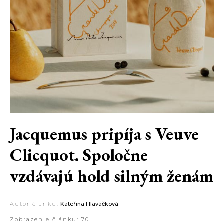
Jacquemus pripíja s Veuve
Clicquot. Spoločne
vzdávajú hold silným ženám
Autor článku:
Kateřina Hlaváčková
Zobrazenie článku:
70