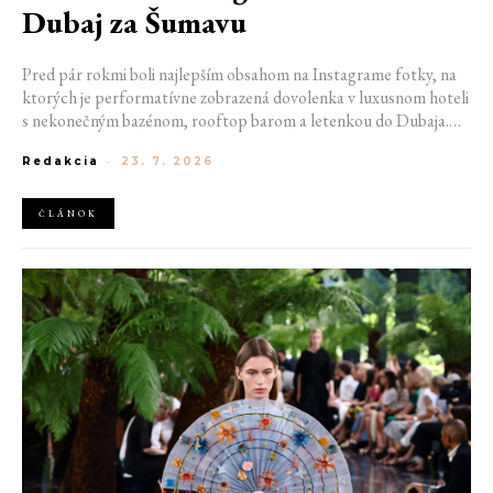
Dubaj za Šumavu
Pred pár rokmi boli najlepším obsahom na Instagrame fotky, na
ktorých je performatívne zobrazená dovolenka v luxusnom hoteli
s nekonečným bazénom, rooftop barom a letenkou do Dubaja.
Dnes sociálne siete zaplavujú úplne iné obrázky. Chata v
Redakcia
-
23. 7. 2026
Jizerských horách. Ranné kúpanie v lome. Výlet vlakom na
Šumavu. Najlepším odpočinkom je jednoducho posedenie s
kamarátmi pri ohni.
ČLÁNOK