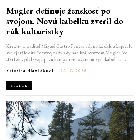
Mugler definuje ženskosť po
svojom. Novú kabelku zveril do
rúk kulturistky
Kreatívny riaditeľ Miguel Castro Freitas odomyká ďalšiu kapitolu
svojej stále ešte čerstvej nadvlády nad kráľovstvom Mugler. Vo
štvrtok vydal svoju prvú kampaň venovanú novým kabelkám
Aurora a Lua. Jej vizuál hovorí presne tým jazykom, s ktorým
Kateřina Hlaváčková
-
24. 7. 2026
návrhár do módneho domu prišiel. Umne kombinuje výrazy
minulosti a dávnych koreňov, zatiaľ čo definuje modernú, silnú
podobu ženskosti.
ČLÁNOK