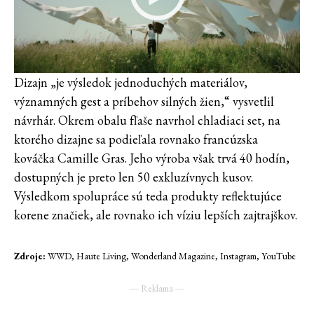
Dizajn „je výsledok jednoduchých materiálov,
významných gest a príbehov silných žien,“ vysvetlil
návrhár. Okrem obalu fľaše navrhol chladiaci set, na
ktorého dizajne sa podieľala rovnako francúzska
kováčka Camille Gras. Jeho výroba však trvá 40 hodín,
dostupných je preto len 50 exkluzívnych kusov.
Výsledkom spolupráce sú teda produkty reflektujúce
korene značiek, ale rovnako ich víziu lepších zajtrajškov.
Zdroje:
WWD, Haute Living, Wonderland Magazine, Instagram, YouTube
― Reklama ―