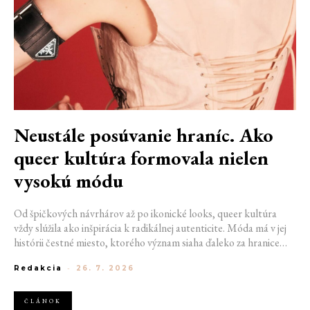
Neustále posúvanie hraníc. Ako
queer kultúra formovala nielen
vysokú módu
Od špičkových návrhárov až po ikonické looks, queer kultúra
vždy slúžila ako inšpirácia k radikálnej autenticite. Móda má v jej
histórii čestné miesto, ktorého význam siaha ďaleko za hranice
estetiky. V časoch, keď byť otvorene queer znamenalo vystaviť sa
Redakcia
-
26. 7. 2026
postihom a nebezpečenstvu, fungovalo práve oblečenie ako tichý
jazyk. Vďaka šatke, brošni alebo náušnici queer ľudia rozpoznali
jeden druhého a vďaka veľkolepej ballroom scéne mali aj ľudia na
ČLÁNOK