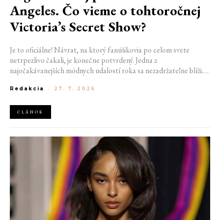
Angeles. Čo vieme o tohtoročnej
Victoria’s Secret Show?
Je to oficiálne! Návrat, na ktorý fanúšikovia po celom svete
netrpezlivo čakali, je konečne potvrdený. Jedna z
najočakávanejších módnych udalostí roka sa nezadržateľne blíži.
Victoria’s Secret Fashion Show 2026 začína odhaľovať svoje prvé
Redakcia
-
27. 7. 2026
veľké novinky. Organizátori už prezradili miesto konania
tohtoročnej prehliadky aj meno prvej modelky, ktorá sa tento rok
prejde po ikonickom móle.
ČLÁNOK