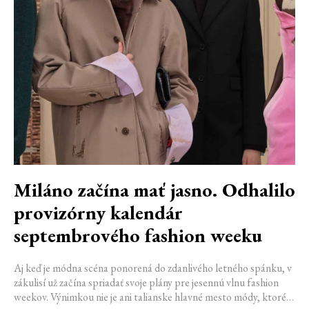
Miláno začína mať jasno. Odhalilo
provizórny kalendár
septembrového fashion weeku
Aj keď je módna scéna ponorená do zdanlivého letného spánku, v
zákulisí už začína spriadať svoje plány pre jesennú vlnu fashion
weekov. Výnimkou nie je ani talianske hlavné mesto módy, ktoré