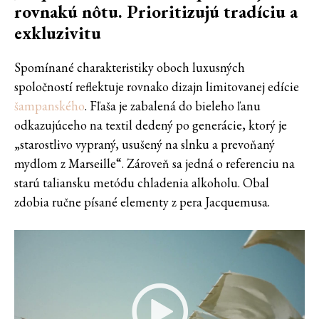
rovnakú nôtu. Prioritizujú tradíciu a
exkluzivitu
Spomínané charakteristiky oboch luxusných
spoločností reflektuje rovnako dizajn limitovanej edície
šampanského
. Fľaša je zabalená do bieleho ľanu
odkazujúceho na textil dedený po generácie, ktorý je
„starostlivo vypraný, usušený na slnku a prevoňaný
mydlom z Marseille“. Zároveň sa jedná o referenciu na
starú taliansku metódu chladenia alkoholu. Obal
zdobia ručne písané elementy z pera Jacquemusa.