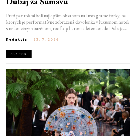
Dubaj za Šumavu
Pred pár rokmi boli najlepším obsahom na Instagrame fotky, na
ktorých je performatívne zobrazená dovolenka v luxusnom hoteli
s nekonečným bazénom, rooftop barom a letenkou do Dubaja.
Dnes sociálne siete zaplavujú úplne iné obrázky. Chata v
Redakcia
-
23. 7. 2026
Jizerských horách. Ranné kúpanie v lome. Výlet vlakom na
Šumavu. Najlepším odpočinkom je jednoducho posedenie s
kamarátmi pri ohni.
ČLÁNOK