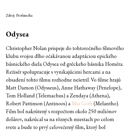
Zdroj: Profimedia
Odysea
Christopher Nolan prispeje do tohtoročného filmového
klubu svojou dlho očakávanou adaptáciou epického
básnického diela Odysea od gréckeho básnika Homéra.
Režisér spolupracuje s vynikajúcimi hercami a na
obsadení tohto filmu rozhodne nešetril. Vo filme hrajú
Matt Damon (Odysseus), Anne Hathaway (Penelope),
Tom Holland (Telemachus) a Zendaya (Athena),
Robert Pattinson (Antinoos) a
Mia Goth
(Melantho).
Film bol nakrútený s rozpočtom okolo 250 miliónov
dolárov, nakrúcal sa na rôznych miestach po celom
svete a bude to prvý celovečerný film, ktorý bol