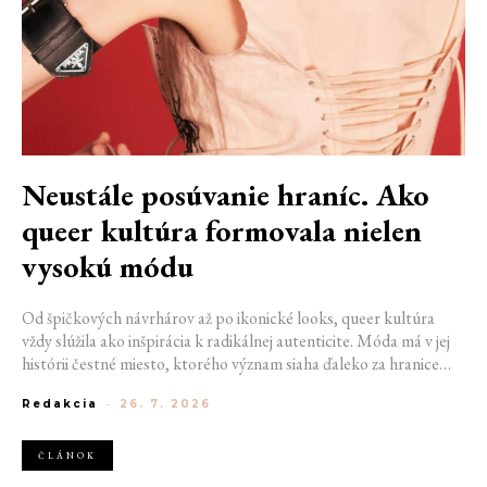
Neustále posúvanie hraníc. Ako
queer kultúra formovala nielen
vysokú módu
Od špičkových návrhárov až po ikonické looks, queer kultúra
vždy slúžila ako inšpirácia k radikálnej autenticite. Móda má v jej
histórii čestné miesto, ktorého význam siaha ďaleko za hranice
estetiky. V časoch, keď byť otvorene queer znamenalo vystaviť sa
Redakcia
-
26. 7. 2026
postihom a nebezpečenstvu, fungovalo práve oblečenie ako tichý
jazyk. Vďaka šatke, brošni alebo náušnici queer ľudia rozpoznali
jeden druhého a vďaka veľkolepej ballroom scéne mali aj ľudia na
ČLÁNOK
okraji spoločnosti priestor zažiariť na mólach. Ako sa queer