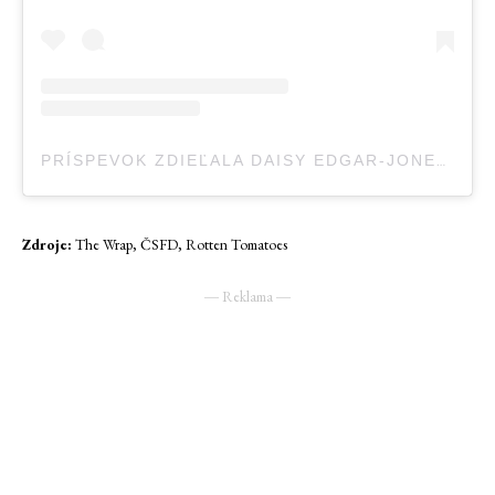
PRÍSPEVOK ZDIEĽALA DAISY EDGAR-JONES (@DAISYEDGARJONES)
Zdroje:
The Wrap, ČSFD, Rotten Tomatoes
― Reklama ―