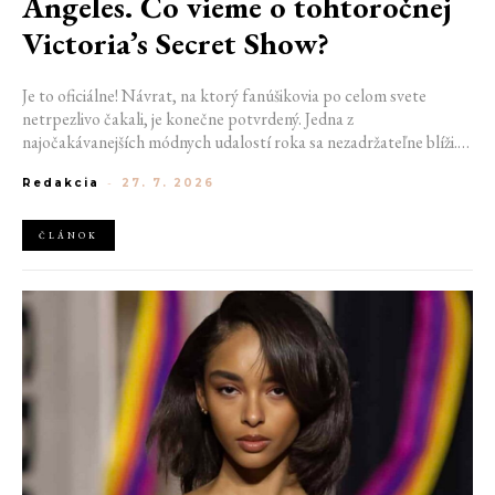
Angeles. Čo vieme o tohtoročnej
Victoria’s Secret Show?
Je to oficiálne! Návrat, na ktorý fanúšikovia po celom svete
netrpezlivo čakali, je konečne potvrdený. Jedna z
najočakávanejších módnych udalostí roka sa nezadržateľne blíži.
Victoria’s Secret Fashion Show 2026 začína odhaľovať svoje prvé
Redakcia
-
27. 7. 2026
veľké novinky. Organizátori už prezradili miesto konania
tohtoročnej prehliadky aj meno prvej modelky, ktorá sa tento rok
prejde po ikonickom móle.
ČLÁNOK