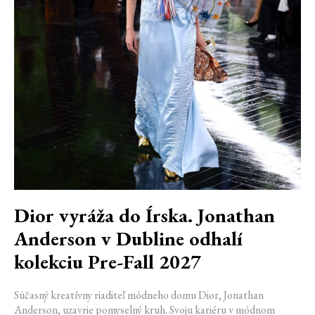
Dior vyráža do Írska. Jonathan
Anderson v Dubline odhalí
kolekciu Pre-Fall 2027
Súčasný kreatívny riaditeľ módneho domu Dior, Jonathan
Anderson, uzavrie pomyselný kruh. Svoju kariéru v módnom