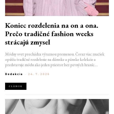
Koniec rozdelenia na on a ona.
Prečo tradičné fashion weeks
strácajú zmysel
Módny svet prechádza výraznou premenou. Čoraz viac značiek
opúšťa tradičné rozdelenie na dámske a pánske kolekcie a
predstavuje módu ako jeden priestor bez pevných hraníc.
Spoločné prehliadky, prepojené kolekcie a rastúci dôraz na
Redakcia
-
24. 7. 2026
udržateľnosť naznačujú, že klasické týždne módy môžu čoskoro
vyzerať úplne inak.
ČLÁNOK