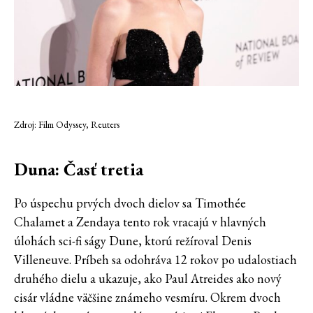
Zdroj: Film Odyssey, Reuters
Duna: Časť tretia
Po úspechu prvých dvoch dielov sa Timothée
Chalamet a Zendaya tento rok vracajú v hlavných
úlohách sci-fi ságy Dune, ktorú režíroval Denis
Villeneuve. Príbeh sa odohráva 12 rokov po udalostiach
druhého dielu a ukazuje, ako Paul Atreides ako nový
cisár vládne väčšine známeho vesmíru. Okrem dvoch