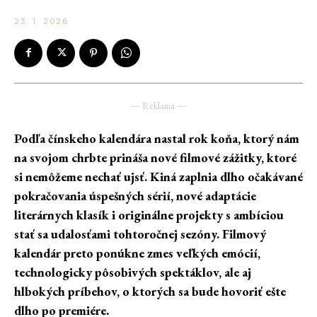
23. 1. 2026
― Reklama ―
Podľa čínskeho kalendára nastal rok koňa, ktorý nám
na svojom chrbte prináša nové filmové zážitky, ktoré
si nemôžeme nechať ujsť. Kiná zaplnia dlho očakávané
pokračovania úspešných sérií, nové adaptácie
literárnych klasík i originálne projekty s ambíciou
stať sa udalosťami tohtoročnej sezóny. Filmový
kalendár preto ponúkne zmes veľkých emócií,
technologicky pôsobivých spektáklov, ale aj
hlbokých príbehov, o ktorých sa bude hovoriť ešte
dlho po premiére.