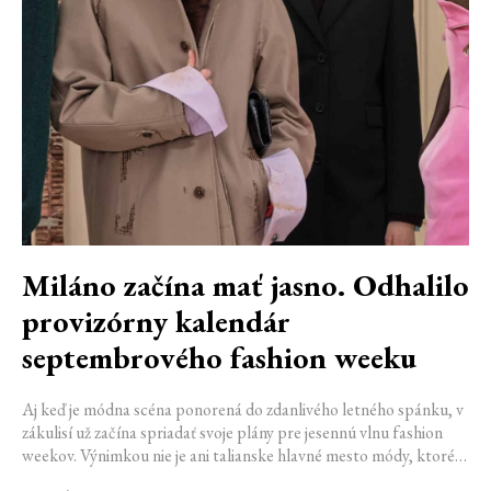
Miláno začína mať jasno. Odhalilo
provizórny kalendár
septembrového fashion weeku
Aj keď je módna scéna ponorená do zdanlivého letného spánku, v
zákulisí už začína spriadať svoje plány pre jesennú vlnu fashion
weekov. Výnimkou nie je ani talianske hlavné mesto módy, ktoré
vo štvrtok odhalilo provizórny kalendár chystaných show. Miláno