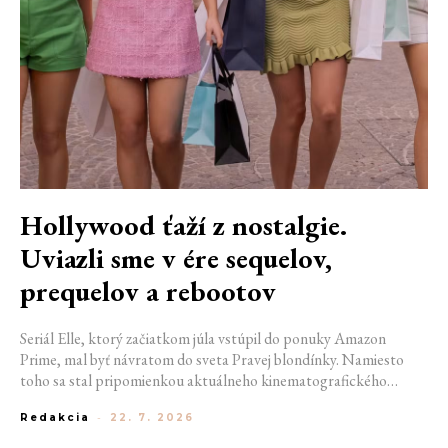
Hollywood ťaží z nostalgie.
Uviazli sme v ére sequelov,
prequelov a rebootov
Seriál Elle, ktorý začiatkom júla vstúpil do ponuky Amazon
Prime, mal byť návratom do sveta Pravej blondínky. Namiesto
toho sa stal pripomienkou aktuálneho kinematografického
trendu. Hollywoodska produkcia sa dnes krúti v nekonečnom
Redakcia
-
22. 7. 2026
kruhu. Prequely, sequely, spin-offy aj rebooty zaplavili kiná i
streamovacie platformy natoľko, že sa originálne príbehy stávajú