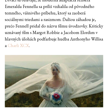
Emeralda Fennella sa príliš vzdialila od pôvodného
temného, vášnivého príbehu, ktorý sa zaoberá
sociálnymi triedami a rasizmom. Ďalšou záhadou je,
prečo Fennell pridal do názvu filmu úvodzovky. Kriticky
uznávaný film s Margot Robbie a Jacobom Elordim v
hlavných úlohách podfarbuje hudba Anthonyho Willisa
a
Charli XCX
.