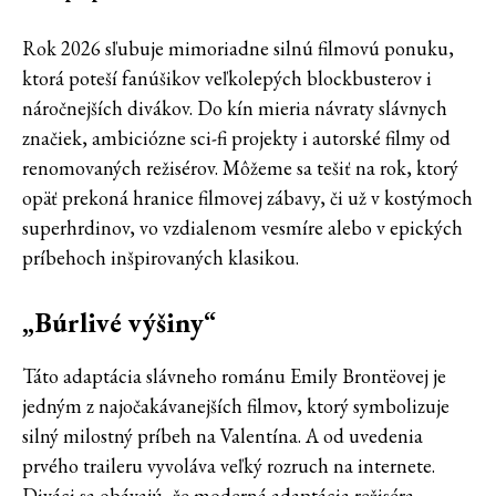
Rok 2026 sľubuje mimoriadne silnú filmovú ponuku,
ktorá poteší fanúšikov veľkolepých blockbusterov i
náročnejších divákov. Do kín mieria návraty slávnych
značiek, ambiciózne sci-fi projekty i autorské filmy od
renomovaných režisérov. Môžeme sa tešiť na rok, ktorý
opäť prekoná hranice filmovej zábavy, či už v kostýmoch
superhrdinov, vo vzdialenom vesmíre alebo v epických
príbehoch inšpirovaných klasikou.
„Búrlivé výšiny“
Táto adaptácia slávneho románu Emily Brontëovej je
jedným z najočakávanejších filmov, ktorý symbolizuje
silný milostný príbeh na Valentína. A od uvedenia
prvého traileru vyvoláva veľký rozruch na internete.
Diváci sa obávajú, že moderná adaptácia režiséra