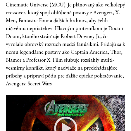
Cinematic Universe (MCU). Je plánovaný ako veľkolepý
crossover, ktorý spojí obľúbené postavy z Avengers, X-
Men, Fantastic Four a ďalších hrdinov, aby čelili
ničivému nepriateľovi. Hlavným protivníkom je Doctor
Doom, ktorého stvárňuje Robert Downey Jr., čo
vyvolalo obrovský rozruch medzi fanúšikmi. Pridajú sa k
nemu legendárne postavy ako Captain America, Thor,
Namor a Professor X. Film sľubuje rozsiahly multi-
vesmírny konflikt, ktorý nadviaže na predchádzajúce
príbehy a pripraví pôdu pre ďalšie epické pokračovanie,
Avengers: Secret Wars.