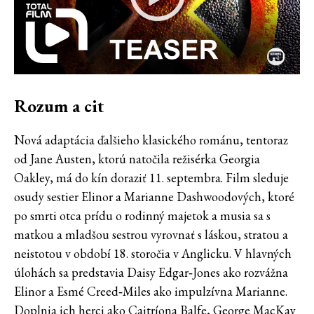
Rozum a cit
Nová adaptácia ďalšieho klasického románu, tentoraz
od Jane Austen, ktorú natočila režisérka Georgia
Oakley, má do kín doraziť 11. septembra. Film sleduje
osudy sestier Elinor a Marianne Dashwoodových, ktoré
po smrti otca prídu o rodinný majetok a musia sa s
matkou a mladšou sestrou vyrovnať s láskou, stratou a
neistotou v období 18. storočia v Anglicku. V hlavných
úlohách sa predstavia Daisy Edgar‑Jones ako rozvážna
Elinor a Esmé Creed‑Miles ako impulzívna Marianne.
Doplnia ich herci ako Caitríona Balfe, George MacKay