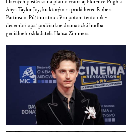
hlavných postáv sa na plátno vrátia aj Florence Pugh a
Anya Taylor-Joy, ku ktorým sa pridá herec Robert
Pattinson. Púštnu atmosféru potom tento rok v
decembri opäť podčiarkne dramatická hudba
geniálneho skladateľa Hansa Zimmera.