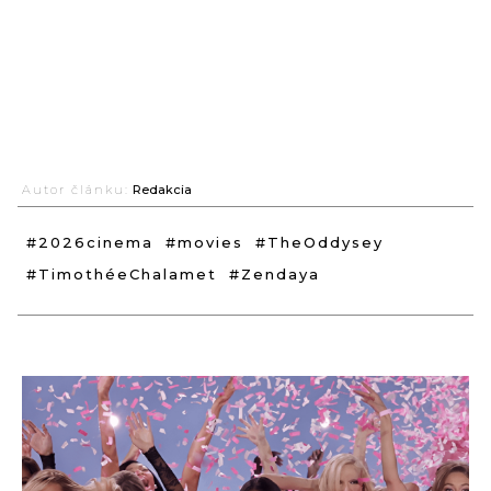
Autor článku:
Redakcia
#2026cinema
#movies
#TheOddysey
#TimothéeChalamet
#Zendaya