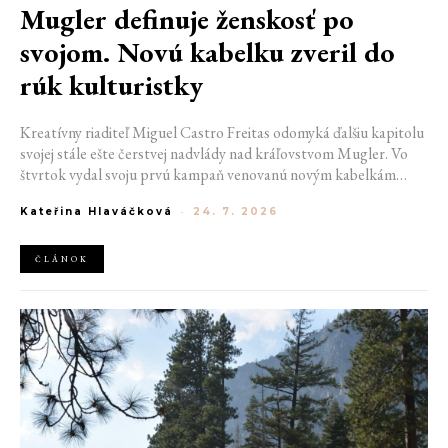
Mugler definuje ženskosť po
svojom. Novú kabelku zveril do
rúk kulturistky
Kreatívny riaditeľ Miguel Castro Freitas odomyká ďalšiu kapitolu
svojej stále ešte čerstvej nadvlády nad kráľovstvom Mugler. Vo
štvrtok vydal svoju prvú kampaň venovanú novým kabelkám
Aurora a Lua. Jej vizuál hovorí presne tým jazykom, s ktorým
Kateřina Hlaváčková
-
24. 7. 2026
návrhár do módneho domu prišiel. Umne kombinuje výrazy
minulosti a dávnych koreňov, zatiaľ čo definuje modernú, silnú
podobu ženskosti.
ČLÁNOK