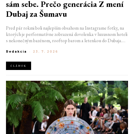
sám sebe. Prečo generácia Z mení
Dubaj za Šumavu
Pred pár rokmi boli najlepším obsahom na Instagrame fotky, na
ktorých je performatívne zobrazená dovolenka v luxusnom hoteli
s nekonečným bazénom, rooftop barom a letenkou do Dubaja.
Dnes sociálne siete zaplavujú úplne iné obrázky. Chata v
Redakcia
-
23. 7. 2026
Jizerských horách. Ranné kúpanie v lome. Výlet vlakom na
Šumavu. Najlepším odpočinkom je jednoducho posedenie s
kamarátmi pri ohni.
ČLÁNOK