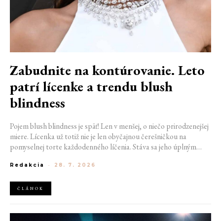
Zabudnite na kontúrovanie. Leto
patrí lícenke a trendu blush
blindness
Pojem blush blindness je späť! Len v menšej, o niečo prirodzenejšej
miere. Lícenka už totiž nie je len obyčajnou čerešničkou na
pomyselnej torte každodenného líčenia. Stáva sa jeho úplným
základom. Nahrádza bronzer, často aj rozjasňovač, a dodáva tvári
Redakcia
-
28. 7. 2026
sviežosť, ktorú žiadny iný produkt napodobniť nedokáže. Termín
kedysi používaný pre nechcený make-up prešľap sa tak stáva
aktuálnym trendom.
ČLÁNOK