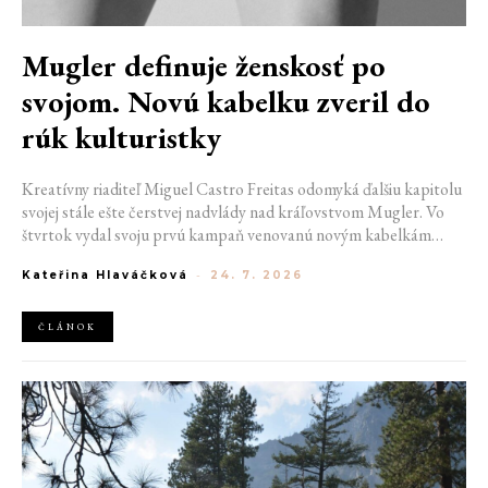
Mugler definuje ženskosť po
svojom. Novú kabelku zveril do
rúk kulturistky
Kreatívny riaditeľ Miguel Castro Freitas odomyká ďalšiu kapitolu
svojej stále ešte čerstvej nadvlády nad kráľovstvom Mugler. Vo
štvrtok vydal svoju prvú kampaň venovanú novým kabelkám
Aurora a Lua. Jej vizuál hovorí presne tým jazykom, s ktorým
Kateřina Hlaváčková
-
24. 7. 2026
návrhár do módneho domu prišiel. Umne kombinuje výrazy
minulosti a dávnych koreňov, zatiaľ čo definuje modernú, silnú
podobu ženskosti.
ČLÁNOK