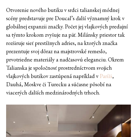
Otvorenie nového butiku v srdci talianskej módnej
scény predstavuje pre Doucal’s ďalší významný krok v
globálnej expanzii značky. Počet jej vlajkových predajní
sa týmto krokom zvyšuje na päť. Milánsky priestor tak
rozširuje sieť prestížnych adries, na ktorých značka
prezentuje svoj dôraz na majstrovské remeslo,
prvotriedne materiály a nadčasovú eleganciu. Okrem
Talianska je spoločnosť prostredníctvom svojich
vlajkových butikov zastúpená napríklad v
Paríži
,
Dauhá, Moskve či Turecku a súčasne pôsobí na
viacerých ďalších medzinárodných trhoch.