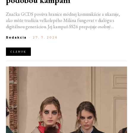
Značka GCDS posúva hranice módnej komunikácie a ukazuje,
ako môže tradícia veľkolepého Milána fungovať v dialógu s
digitálnou generáciou. Jej kampaň SS26 prepojuje osobný
priestor, internetovú kultúru a hravý vizuálny jazyk. Odráža
Redakcia
-
27. 7. 2026
spôsob, akým dnes módu vnímame a zdieľame. Zároveň
potvrdzuje schopnosť GCDS reagovať na súčasné kultúrne
trendy a vytvárať autentické spojenie medzi módou, digitálnym
ČLÁNOK
prostredím a každodenným životom mladej generácie.