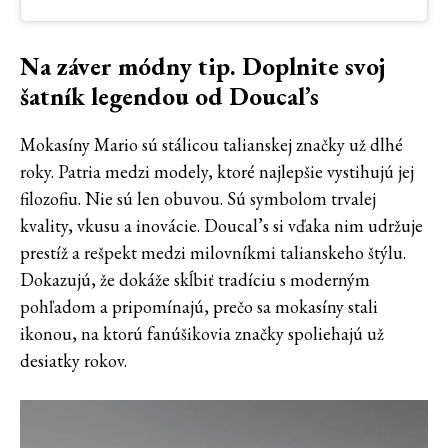
Na záver módny tip. Doplnite svoj
šatník legendou od Doucal’s
Mokasíny Mario sú stálicou talianskej značky už dlhé
roky. Patria medzi modely, ktoré najlepšie vystihujú jej
filozofiu. Nie sú len obuvou. Sú symbolom trvalej
kvality, vkusu a inovácie. Doucal’s si vďaka nim udržuje
prestíž a rešpekt medzi milovníkmi talianskeho štýlu.
Dokazujú, že dokáže skĺbiť tradíciu s moderným
pohľadom a pripomínajú, prečo sa mokasíny stali
ikonou, na ktorú fanúšikovia značky spoliehajú už
desiatky rokov.