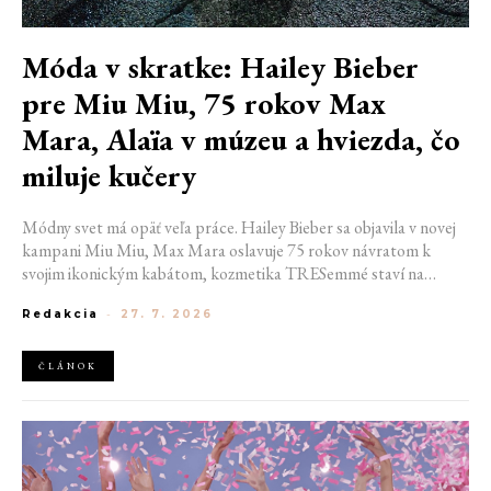
Móda v skratke: Hailey Bieber
pre Miu Miu, 75 rokov Max
Mara, Alaïa v múzeu a hviezda, čo
miluje kučery
Módny svet má opäť veľa práce. Hailey Bieber sa objavila v novej
kampani Miu Miu, Max Mara oslavuje 75 rokov návratom k
svojim ikonickým kabátom, kozmetika TRESemmé staví na
prirodzené kučery v novej kampani s hercom Belmontom Cameli
Redakcia
-
27. 7. 2026
a v San Franciscu pripravujú prvú veľkú americkú retrospektívu
návrhára Azzedina Alaïi.
ČLÁNOK