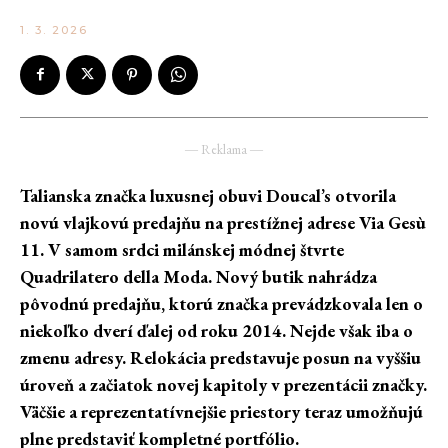
1. 3. 2026
― Reklama ―
Talianska značka luxusnej obuvi Doucal’s otvorila
novú vlajkovú predajňu na prestížnej adrese Via Gesù
11. V samom srdci milánskej módnej štvrte
Quadrilatero della Moda. Nový butik nahrádza
pôvodnú predajňu, ktorú značka prevádzkovala len o
niekoľko dverí ďalej od roku 2014. Nejde však iba o
zmenu adresy. Relokácia predstavuje posun na vyššiu
úroveň a začiatok novej kapitoly v prezentácii značky.
Väčšie a reprezentatívnejšie priestory teraz umožňujú
plne predstaviť kompletné portfólio.