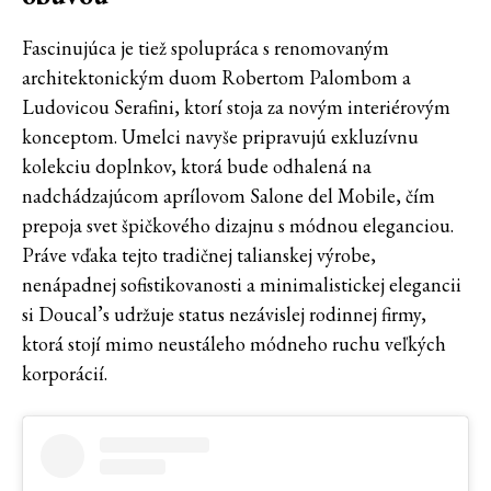
Fascinujúca je tiež spolupráca s renomovaným
architektonickým duom Robertom Palombom a
Ludovicou Serafini, ktorí stoja za novým interiérovým
konceptom. Umelci navyše pripravujú exkluzívnu
kolekciu doplnkov, ktorá bude odhalená na
nadchádzajúcom aprílovom Salone del Mobile, čím
prepoja svet špičkového dizajnu s módnou eleganciou.
Práve vďaka tejto tradičnej talianskej výrobe,
nenápadnej sofistikovanosti a minimalistickej elegancii
si Doucal’s udržuje status nezávislej rodinnej firmy,
ktorá stojí mimo neustáleho módneho ruchu veľkých
korporácií.