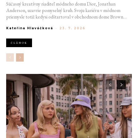
Súčasný kreatívny riaditeľ módneho domu Dior, Jonathan
Anderson, uzavrie pomyselný kruh. Svoju kariéru v módnom
priemysle totiž kedysi odštartoval v obchodnom dome Brown
Thomas v Dubline. Teraz sa do hlavného mesta Írska vráti na čele
Kateřina Hlaváčková
-
23. 7. 2026
jednej z najväčších luxusných značiek sveta. V decembri totiž v
priestoroch ikonickej Trinity College odhalí očakávanú kolekciu
Pre-Fall 2027.
ČLÁNOK