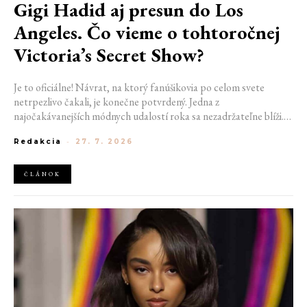
Gigi Hadid aj presun do Los
Angeles. Čo vieme o tohtoročnej
Victoria’s Secret Show?
Je to oficiálne! Návrat, na ktorý fanúšikovia po celom svete
netrpezlivo čakali, je konečne potvrdený. Jedna z
najočakávanejších módnych udalostí roka sa nezadržateľne blíži.
Victoria’s Secret Fashion Show 2026 začína odhaľovať svoje prvé
Redakcia
-
27. 7. 2026
veľké novinky. Organizátori už prezradili miesto konania
tohtoročnej prehliadky aj meno prvej modelky, ktorá sa tento rok
prejde po ikonickom móle.
ČLÁNOK