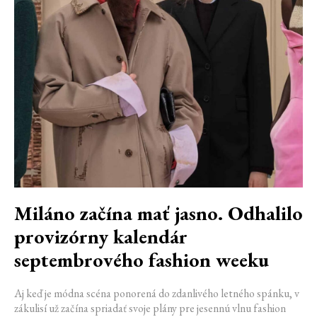
Miláno začína mať jasno. Odhalilo
provizórny kalendár
septembrového fashion weeku
Aj keď je módna scéna ponorená do zdanlivého letného spánku, v
zákulisí už začína spriadať svoje plány pre jesennú vlnu fashion