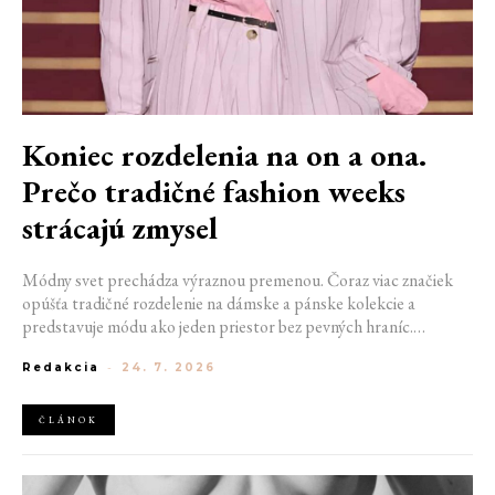
Koniec rozdelenia na on a ona.
Prečo tradičné fashion weeks
strácajú zmysel
Módny svet prechádza výraznou premenou. Čoraz viac značiek
opúšťa tradičné rozdelenie na dámske a pánske kolekcie a
predstavuje módu ako jeden priestor bez pevných hraníc.
Spoločné prehliadky, prepojené kolekcie a rastúci dôraz na
Redakcia
-
24. 7. 2026
udržateľnosť naznačujú, že klasické týždne módy môžu čoskoro
vyzerať úplne inak.
ČLÁNOK