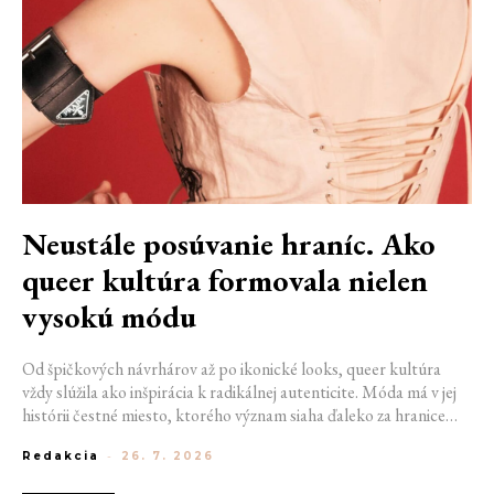
Neustále posúvanie hraníc. Ako
queer kultúra formovala nielen
vysokú módu
Od špičkových návrhárov až po ikonické looks, queer kultúra
vždy slúžila ako inšpirácia k radikálnej autenticite. Móda má v jej
histórii čestné miesto, ktorého význam siaha ďaleko za hranice
estetiky. V časoch, keď byť otvorene queer znamenalo vystaviť sa
Redakcia
-
26. 7. 2026
postihom a nebezpečenstvu, fungovalo práve oblečenie ako tichý
jazyk. Vďaka šatke, brošni alebo náušnici queer ľudia rozpoznali