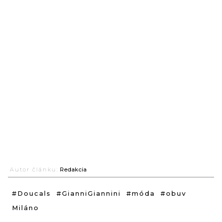
Autor článku:
Redakcia
#Doucals
#GianniGiannini
#móda
#obuv
Miláno