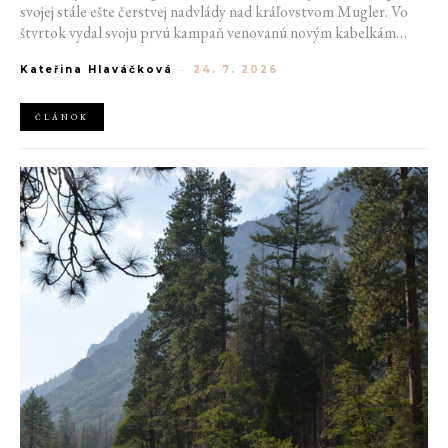
svojej stále ešte čerstvej nadvlády nad kráľovstvom Mugler. Vo
štvrtok vydal svoju prvú kampaň venovanú novým kabelkám
Aurora a Lua. Jej vizuál hovorí presne tým jazykom, s ktorým
Kateřina Hlaváčková
-
24. 7. 2026
návrhár do módneho domu prišiel. Umne kombinuje výrazy
minulosti a dávnych koreňov, zatiaľ čo definuje modernú, silnú
podobu ženskosti.
ČLÁNOK