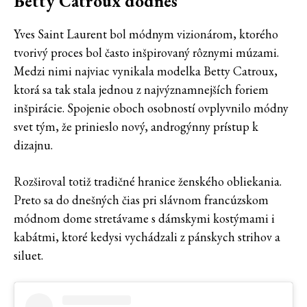
Betty Catroux dodnes
Yves Saint Laurent bol módnym vizionárom, ktorého
tvorivý proces bol často inšpirovaný rôznymi múzami.
Medzi nimi najviac vynikala modelka Betty Catroux,
ktorá sa tak stala jednou z najvýznamnejších foriem
inšpirácie. Spojenie oboch osobností ovplyvnilo módny
svet tým, že prinieslo nový, androgýnny prístup k
dizajnu.
Rozširoval totiž tradičné hranice ženského obliekania.
Preto sa do dnešných čias pri slávnom francúzskom
módnom dome stretávame s dámskymi kostýmami i
kabátmi, ktoré kedysi vychádzali z pánskych strihov a
siluet.