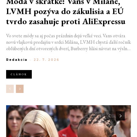
Móda v skratke: Vans v Miláne,
LVMH pozýva do zákulisia a EÚ
tvrdo zasahuje proti AliExpressu
Vo svete módy sa aj počas prázdnin dejú veľké veci. Vans otvára
novú vlajkovú predajňu v srdci Milána, LVMH chystá ďalší ročník
obľúbených dní otvorených dverí, Burberry hlási návrat na výslnie
vďaka generácii Z a Európska únia udelila rekordnú pokutu
Redakcia
-
22. 7. 2026
platforme AliExpress.
ČLÁNOK