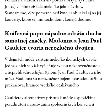
Jones) vo filme získala niekoľko jeho návrhov.
Samozrejme, ešte pomerne nedávno ju obliekal aj na jej
koncerty, ktoré sa, mimochodom, konajú dodnes.
Kráľovná popu nápadne odráža ducha
samotnej značky. Madonna a Jean Paul
Gaultier tvoria nerozlučnú dvojicu
V dejinách módy existuje niekoľko ikonických dvojíc.
Jedna z nich sa však vyčleňuje svojou nekonvenčnosťou
a neprehliadnuteľným štýlom. Jean Paul Gaultier a jeho
múza Madonna sú nerozlučne spojení neustálou túžbou
prekračovať hranice všetkého očakávaného.
Gaultierov alternatívny prístup k móde a speváčkina
posadnutosť narušovaním spoločenských konvencií