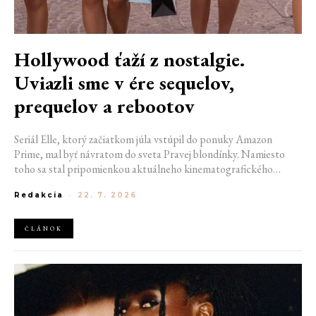
Hollywood ťaží z nostalgie.
Uviazli sme v ére sequelov,
prequelov a rebootov
Seriál Elle, ktorý začiatkom júla vstúpil do ponuky Amazon
Prime, mal byť návratom do sveta Pravej blondínky. Namiesto
toho sa stal pripomienkou aktuálneho kinematografického
trendu. Hollywoodska produkcia sa dnes krúti v nekonečnom
Redakcia
-
22. 7. 2026
kruhu. Prequely, sequely, spin-offy aj rebooty zaplavili kiná i
streamovacie platformy natoľko, že sa originálne príbehy stávajú
čistou vzácnosťou. Prečo sa filmový priemysel tak veľmi bojí
ČLÁNOK
nových nápadov? A môžeme si za to sami?