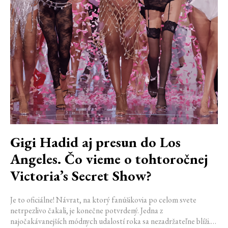
Gigi Hadid aj presun do Los
Angeles. Čo vieme o tohtoročnej
Victoria’s Secret Show?
Je to oficiálne! Návrat, na ktorý fanúšikovia po celom svete
netrpezlivo čakali, je konečne potvrdený. Jedna z
najočakávanejších módnych udalostí roka sa nezadržateľne blíži.