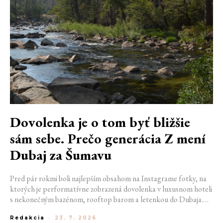
Dovolenka je o tom byť bližšie
sám sebe. Prečo generácia Z mení
Dubaj za Šumavu
Pred pár rokmi boli najlepším obsahom na Instagrame fotky, na
ktorých je performatívne zobrazená dovolenka v luxusnom hoteli
s nekonečným bazénom, rooftop barom a letenkou do Dubaja.
Dnes sociálne siete zaplavujú úplne iné obrázky. Chata v
Redakcia
-
23. 7. 2026
Jizerských horách. Ranné kúpanie v lome. Výlet vlakom na