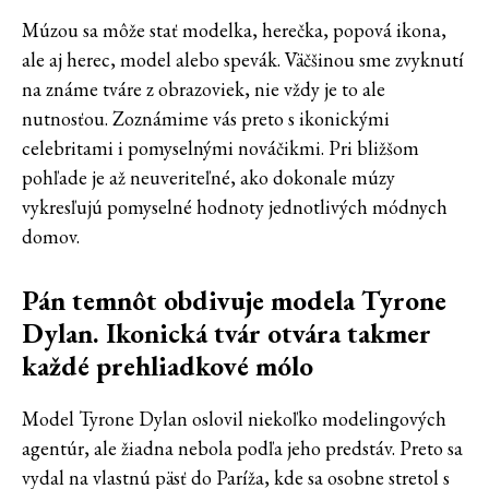
Múzou sa môže stať modelka, herečka, popová ikona,
ale aj herec, model alebo spevák. Väčšinou sme zvyknutí
na známe tváre z obrazoviek, nie vždy je to ale
nutnosťou. Zoznámime vás preto s ikonickými
celebritami i pomyselnými nováčikmi. Pri bližšom
pohľade je až neuveriteľné, ako dokonale múzy
vykresľujú pomyselné hodnoty jednotlivých módnych
domov.
Pán temnôt obdivuje modela Tyrone
Dylan. Ikonická tvár otvára takmer
každé prehliadkové mólo
Model Tyrone Dylan oslovil niekoľko modelingových
agentúr, ale žiadna nebola podľa jeho predstáv. Preto sa
vydal na vlastnú päsť do Paríža, kde sa osobne stretol s