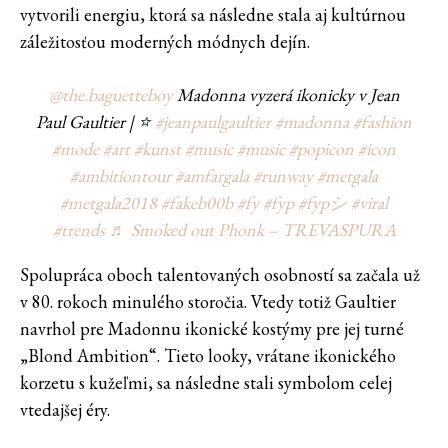
vytvorili energiu, ktorá sa následne stala aj kultúrnou
záležitosťou moderných módnych dejín.
@the.baguetteboy
Madonna vyzerá ikonicky v Jean
Paul Gaultier | ⭐️
#jeanpaulgaultier
#madonna
#fashion
#mode
#art
#kunst
#music #music
#popicon
#icon
#ambitiontour
#amfargala
#runway
#metgala
#metgala2018
#fakeb00b
#fy
#fyp
#fypシ
#viral
#trends
♬ Smoked out Phonk – TREVASPURA
Spolupráca oboch talentovaných osobností sa začala už
v 80. rokoch minulého storočia. Vtedy totiž Gaultier
navrhol pre Madonnu ikonické kostýmy pre jej turné
„Blond Ambition“. Tieto looky, vrátane ikonického
korzetu s kužeľmi, sa následne stali symbolom celej
vtedajšej éry.