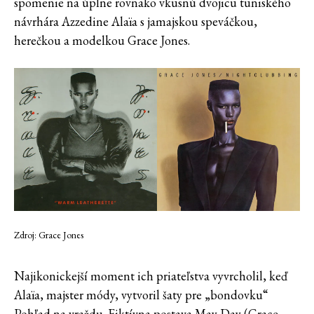
spomenie na úplne rovnako vkusnú dvojicu tuniského
návrhára Azzedine Alaïa s jamajskou speváčkou,
herečkou a modelkou Grace Jones.
Zdroj: Grace Jones
Najikonickejší moment ich priateľstva vyvrcholil, keď
Alaïa, majster módy, vytvoril šaty pre „bondovku“
Pohľad na vraždu. Fiktívna postava May Day (Grace