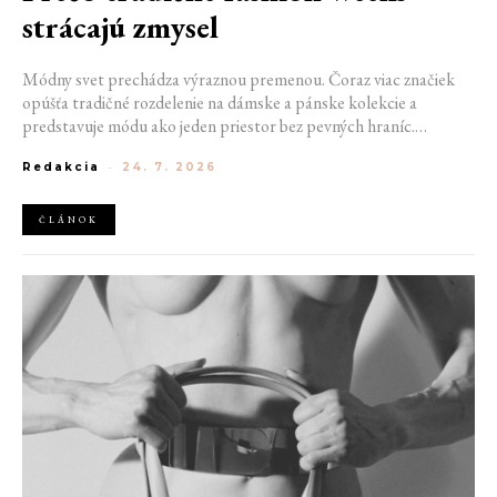
strácajú zmysel
Módny svet prechádza výraznou premenou. Čoraz viac značiek
opúšťa tradičné rozdelenie na dámske a pánske kolekcie a
predstavuje módu ako jeden priestor bez pevných hraníc.
Spoločné prehliadky, prepojené kolekcie a rastúci dôraz na
Redakcia
-
24. 7. 2026
udržateľnosť naznačujú, že klasické týždne módy môžu čoskoro
vyzerať úplne inak.
ČLÁNOK