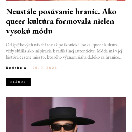
Neustále posúvanie hraníc. Ako
queer kultúra formovala nielen
vysokú módu
Od špičkových návrhárov až po ikonické looks, queer kultúra
vždy slúžila ako inšpirácia k radikálnej autenticite. Móda má v jej
histórii čestné miesto, ktorého význam siaha ďaleko za hranice
estetiky. V časoch, keď byť otvorene queer znamenalo vystaviť sa
Redakcia
-
26. 7. 2026
postihom a nebezpečenstvu, fungovalo práve oblečenie ako tichý
jazyk. Vďaka šatke, brošni alebo náušnici queer ľudia rozpoznali
jeden druhého a vďaka veľkolepej ballroom scéne mali aj ľudia na
ČLÁNOK
okraji spoločnosti priestor zažiariť na mólach. Ako sa queer
kultúra zapísala do módneho sveta, ktorý poznáme dnes?