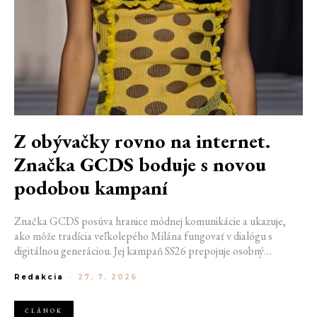
Z obývačky rovno na internet.
Značka GCDS boduje s novou
podobou kampaní
Značka GCDS posúva hranice módnej komunikácie a ukazuje,
ako môže tradícia veľkolepého Milána fungovať v dialógu s
digitálnou generáciou. Jej kampaň SS26 prepojuje osobný
priestor, internetovú kultúru a hravý vizuálny jazyk. Odráža
Redakcia
-
27. 7. 2026
spôsob, akým dnes módu vnímame a zdieľame. Zároveň
potvrdzuje schopnosť GCDS reagovať na súčasné kultúrne
trendy a vytvárať autentické spojenie medzi módou, digitálnym
ČLÁNOK