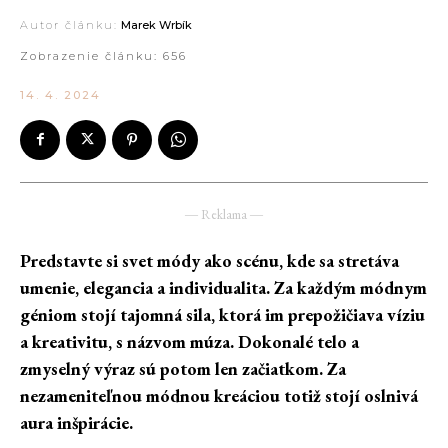
Autor článku:
Marek Wrbík
Zobrazenie článku:
656
14. 4. 2024
― Reklama ―
Predstavte si svet módy ako scénu, kde sa stretáva
umenie, elegancia a individualita. Za každým módnym
géniom stojí tajomná sila, ktorá im prepožičiava víziu
a kreativitu, s názvom múza. Dokonalé telo a
zmyselný výraz sú potom len začiatkom. Za
nezameniteľnou módnou kreáciou totiž stojí oslnivá
aura inšpirácie.