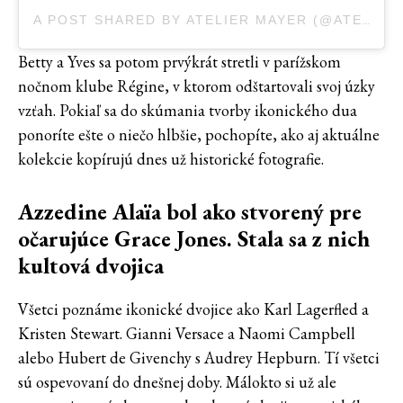
A POST SHARED BY ATELIER MAYER (@ATELIER.MAYER)
Betty a Yves sa potom prvýkrát stretli v parížskom
nočnom klube Régine, v ktorom odštartovali svoj úzky
vzťah. Pokiaľ sa do skúmania tvorby ikonického dua
ponoríte ešte o niečo hlbšie, pochopíte, ako aj aktuálne
kolekcie kopírujú dnes už historické fotografie.
Azzedine Alaïa bol ako stvorený pre
očarujúce Grace Jones. Stala sa z nich
kultová dvojica
Všetci poznáme ikonické dvojice ako Karl Lagerfled a
Kristen Stewart. Gianni Versace a Naomi Campbell
alebo Hubert de Givenchy s Audrey Hepburn. Tí všetci
sú ospevovaní do dnešnej doby. Málokto si už ale