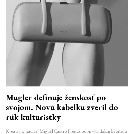
Mugler definuje ženskosť po
svojom. Novú kabelku zveril do
rúk kulturistky
Kreatívny riaditeľ Miguel Castro Freitas odomyká ďalšiu kapitolu