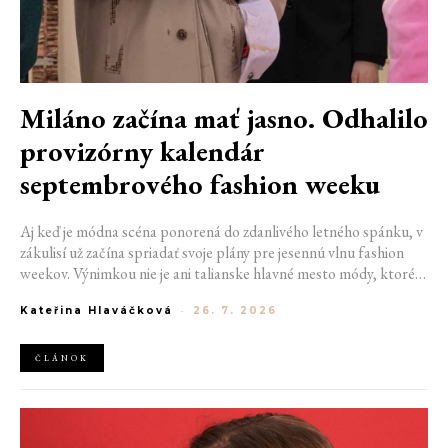
Miláno začína mať jasno. Odhalilo
provizórny kalendár
septembrového fashion weeku
Aj keď je módna scéna ponorená do zdanlivého letného spánku, v
zákulisí už začína spriadať svoje plány pre jesennú vlnu fashion
weekov. Výnimkou nie je ani talianske hlavné mesto módy, ktoré
vo štvrtok odhalilo provizórny kalendár chystaných show. Miláno
Kateřina Hlaváčková
-
26. 7. 2026
od 22. do 28. septembra privíta tradičné mená, pozornosť však
zameria predovšetkým na debut nového kreatívneho riaditeľa
značky Moschino.
ČLÁNOK