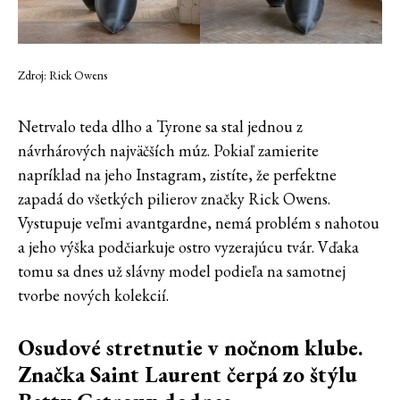
Zdroj: Rick Owens
Netrvalo teda dlho a Tyrone sa stal jednou z
návrhárových najväčších múz. Pokiaľ zamierite
napríklad na jeho Instagram, zistíte, že perfektne
zapadá do všetkých pilierov značky Rick Owens.
Vystupuje veľmi avantgardne, nemá problém s nahotou
a jeho výška podčiarkuje ostro vyzerajúcu tvár. Vďaka
tomu sa dnes už slávny model podieľa na samotnej
tvorbe nových kolekcií.
Osudové stretnutie v nočnom klube.
Značka Saint Laurent čerpá zo štýlu