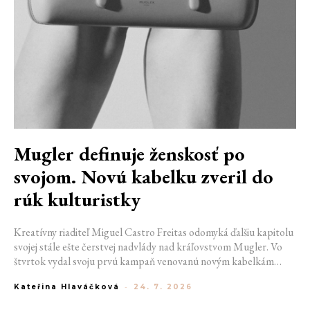
Mugler definuje ženskosť po
svojom. Novú kabelku zveril do
rúk kulturistky
Kreatívny riaditeľ Miguel Castro Freitas odomyká ďalšiu kapitolu
svojej stále ešte čerstvej nadvlády nad kráľovstvom Mugler. Vo
štvrtok vydal svoju prvú kampaň venovanú novým kabelkám
Aurora a Lua. Jej vizuál hovorí presne tým jazykom, s ktorým
Kateřina Hlaváčková
-
24. 7. 2026
návrhár do módneho domu prišiel. Umne kombinuje výrazy
minulosti a dávnych koreňov, zatiaľ čo definuje modernú, silnú