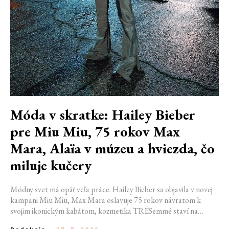
Móda v skratke: Hailey Bieber
pre Miu Miu, 75 rokov Max
Mara, Alaïa v múzeu a hviezda, čo
miluje kučery
Módny svet má opäť veľa práce. Hailey Bieber sa objavila v novej
kampani Miu Miu, Max Mara oslavuje 75 rokov návratom k
svojim ikonickým kabátom, kozmetika TRESemmé staví na
prirodzené kučery v novej kampani s hercom Belmontom Cameli