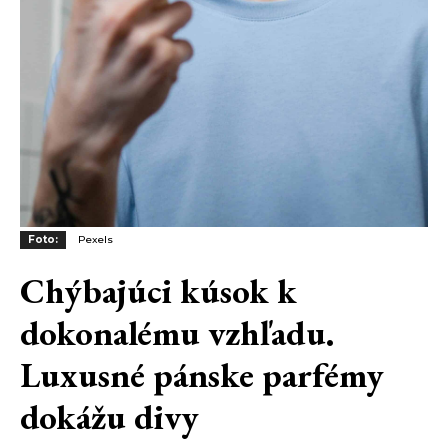
Foto:
Pexels
Chýbajúci kúsok k
dokonalému vzhľadu.
Luxusné pánske parfémy
dokážu divy