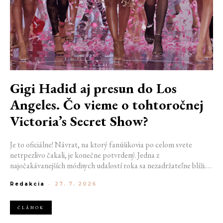
Gigi Hadid aj presun do Los
Angeles. Čo vieme o tohtoročnej
Victoria’s Secret Show?
Je to oficiálne! Návrat, na ktorý fanúšikovia po celom svete
netrpezlivo čakali, je konečne potvrdený. Jedna z
najočakávanejších módnych udalostí roka sa nezadržateľne blíži.
Victoria’s Secret Fashion Show 2026 začína odhaľovať svoje prvé
Redakcia
-
27. 7. 2026
veľké novinky. Organizátori už prezradili miesto konania
tohtoročnej prehliadky aj meno prvej modelky, ktorá sa tento rok
prejde po ikonickom móle.
ČLÁNOK