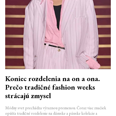
Koniec rozdelenia na on a ona.
Prečo tradičné fashion weeks
strácajú zmysel
Módny svet prechádza výraznou premenou. Čoraz viac značiek
opúšťa tradičné rozdelenie na dámske a pánske kolekcie a