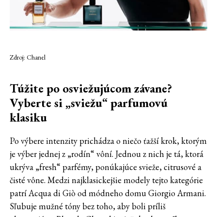
Zdroj: Chanel
Túžite po osviežujúcom závane?
Vyberte si „sviežu“ parfumovú
klasiku
Po výbere intenzity prichádza o niečo ťažší krok, ktorým
je výber jednej z „rodín“ vôní. Jednou z nich je tá, ktorá
ukrýva „fresh“ parfémy, ponúkajúce svieže, citrusové a
čisté vône. Medzi najklasickejšie modely tejto kategórie
patrí Acqua di Giò od módneho domu Giorgio Armani.
Sľubuje mužné tóny bez toho, aby boli príliš