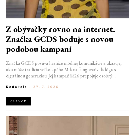
Z obývačky rovno na internet.
Značka GCDS boduje s novou
podobou kampaní
Značka GCDS posúva hranice módnej komunikácie a ukazuje,
ako môže tradícia veľkolepého Milána fungovať v dialógu s
digitálnou generáciou. Jej kampaň SS26 prepojuje osobný
priestor, internetovú kultúru a hravý vizuálny jazyk. Odráža
Redakcia
-
27. 7. 2026
spôsob, akým dnes módu vnímame a zdieľame. Zároveň
potvrdzuje schopnosť GCDS reagovať na súčasné kultúrne
trendy a vytvárať autentické spojenie medzi módou, digitálnym
ČLÁNOK
prostredím a každodenným životom mladej generácie.