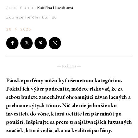
Autor článku:
Kateřina Hlaváčková
Zobrazenie článku:
180
28. 4. 2025
― Reklama ―
Pánske parfémy môžu byť ošemetnou kategóriou.
Pokiaľ ich výber podceníte, môžete riskovať, že za
sebou budete zanechávať ohromujúci závan lacných a
prehnane sýtych tónov. Nič ale nie je horšie ako
investícia do vône, ktorú ucítite len pár minút po
použití. Inšpirujte sa preto u najslávnejších luxusných
značiek, ktoré vedia, ako na kvalitné parfémy.