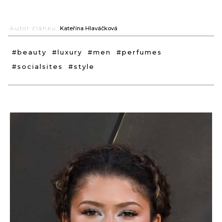
Autor článku:
Kateřina Hlaváčková
#beauty
#luxury
#men
#perfumes
#socialsites
#style