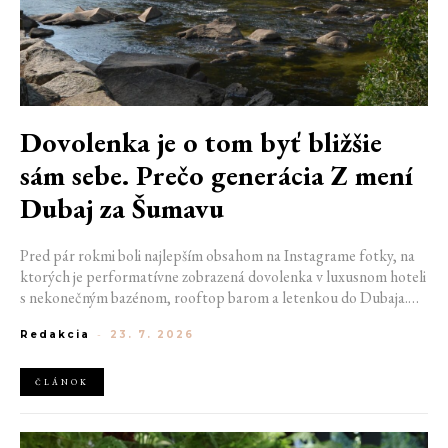
Dovolenka je o tom byť bližšie
sám sebe. Prečo generácia Z mení
Dubaj za Šumavu
Pred pár rokmi boli najlepším obsahom na Instagrame fotky, na
ktorých je performatívne zobrazená dovolenka v luxusnom hoteli
s nekonečným bazénom, rooftop barom a letenkou do Dubaja.
Dnes sociálne siete zaplavujú úplne iné obrázky. Chata v
Redakcia
-
23. 7. 2026
Jizerských horách. Ranné kúpanie v lome. Výlet vlakom na
Šumavu. Najlepším odpočinkom je jednoducho posedenie s
kamarátmi pri ohni.
ČLÁNOK