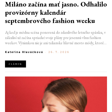
Miláno začína mať jasno. Odhalilo
provizórny kalendár
septembrového fashion weeku
Aj keď je módna scéna ponorená do zdanlivého letného spánku, v
zákulisí už začína spriadať svoje plány pre jesennú vlnu fashion
weekov. Výnimkou nie je ani talianske hlavné mesto módy, ktoré
vo štvrtok odhalilo provizórny kalendár chystaných show. Miláno
Kateřina Hlaváčková
-
26. 7. 2026
od 22. do 28. septembra privíta tradičné mená, pozornosť však
zameria predovšetkým na debut nového kreatívneho riaditeľa
značky Moschino.
ČLÁNOK