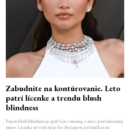
Zabudnite na kontúrovanie. Leto
patrí lícenke a trendu blush
blindness
Pojem blush blindness je späť! Len v menšej, o niečo prirodzenejšej
miere. Lícenka už totiž nie je len obyčajnou čerešničkou na