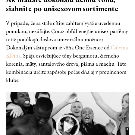
siahnite po unisexovom
sortimente
V prípade, že sa stále cítite zahltení vyššie uvedenou
ponukou, nezúfajte. Čoraz obľúbenejšie unisex parfémy
totiž ponúkajú doslova univerzálnu možnosť.
Dokonalým zástupcom je vôňa One Essence od
Calvina
Kleina
. Spája osviežujúce tóny bergamotu, čierneho
korenia, mäty, santalového dreva, pižma a machu. Táto
kombinácia určite zapôsobí počas dňa aj v preplnenom
klube.