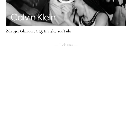
Zdroje:
Glamour, GQ, InStyle, YouTube
― Reklama ―