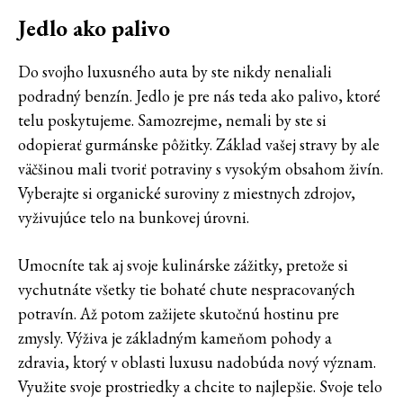
Jedlo ako palivo
Do svojho luxusného auta by ste nikdy nenaliali
podradný benzín. Jedlo je pre nás teda ako palivo, ktoré
telu poskytujeme. Samozrejme, nemali by ste si
odopierať gurmánske pôžitky. Základ vašej stravy by ale
väčšinou mali tvoriť potraviny s vysokým obsahom živín.
Vyberajte si organické suroviny z miestnych zdrojov,
vyživujúce telo na bunkovej úrovni.
Umocníte tak aj svoje kulinárske zážitky, pretože si
vychutnáte všetky tie bohaté chute nespracovaných
potravín. Až potom zažijete skutočnú hostinu pre
zmysly. Výživa je základným kameňom pohody a
zdravia, ktorý v oblasti luxusu nadobúda nový význam.
Využite svoje prostriedky a chcite to najlepšie. Svoje telo