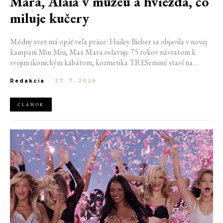
Mara, Alaïa v múzeu a hviezda, čo
miluje kučery
Módny svet má opäť veľa práce. Hailey Bieber sa objavila v novej
kampani Miu Miu, Max Mara oslavuje 75 rokov návratom k
svojim ikonickým kabátom, kozmetika TRESemmé staví na
prirodzené kučery v novej kampani s hercom Belmontom Cameli
Redakcia
-
27. 7. 2026
a v San Franciscu pripravujú prvú veľkú americkú retrospektívu
návrhára Azzedina Alaïi.
ČLÁNOK