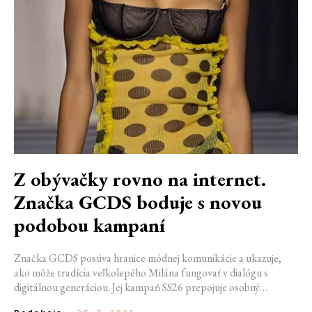
Z obývačky rovno na internet.
Značka GCDS boduje s novou
podobou kampaní
Značka GCDS posúva hranice módnej komunikácie a ukazuje,
ako môže tradícia veľkolepého Milána fungovať v dialógu s
digitálnou generáciou. Jej kampaň SS26 prepojuje osobný
priestor, internetovú kultúru a hravý vizuálny jazyk. Odráža