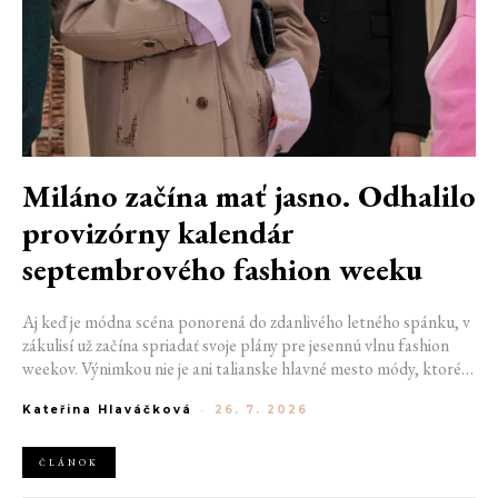
Miláno začína mať jasno. Odhalilo
provizórny kalendár
septembrového fashion weeku
Aj keď je módna scéna ponorená do zdanlivého letného spánku, v
zákulisí už začína spriadať svoje plány pre jesennú vlnu fashion
weekov. Výnimkou nie je ani talianske hlavné mesto módy, ktoré
vo štvrtok odhalilo provizórny kalendár chystaných show. Miláno
Kateřina Hlaváčková
-
26. 7. 2026
od 22. do 28. septembra privíta tradičné mená, pozornosť však
zameria predovšetkým na debut nového kreatívneho riaditeľa
značky Moschino.
ČLÁNOK