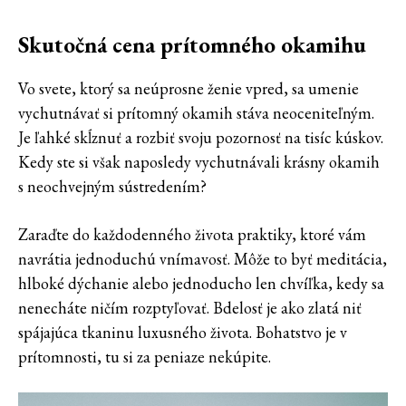
Skutočná cena prítomného okamihu
Vo svete, ktorý sa neúprosne ženie vpred, sa umenie
vychutnávať si prítomný okamih stáva neoceniteľným.
Je ľahké skĺznuť a rozbiť svoju pozornosť na tisíc kúskov.
Kedy ste si však naposledy vychutnávali krásny okamih
s neochvejným sústredením?
Zaraďte do každodenného života praktiky, ktoré vám
navrátia jednoduchú vnímavosť. Môže to byť meditácia,
hlboké dýchanie alebo jednoducho len chvíľka, kedy sa
nenecháte ničím rozptyľovať. Bdelosť je ako zlatá niť
spájajúca tkaninu luxusného života. Bohatstvo je v
prítomnosti, tu si za peniaze nekúpite.