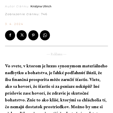
Autor článku:
Kristýna Ullrich
Zobrazenie článku:
746
3. 4. 2024
― Reklama ―
Vo svete, v ktorom je luxus synonymom
materiálneho
nadbytku a bohatstva, je ľahké podľahnúť ilúzii, že
iba finančná prosperita môže zaručiť šťastie. Viete,
ako sa hovorí, že šťastie si za peniaze nekúpiš? Iné
príslovie zase hovorí, že zdravie je skutočné
bohatstvo. Znie to ako klišé, ktorými sa chlácholia tí,
čo nemajú dostatok prostriedkov. Možno by sme si