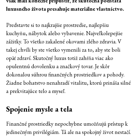
však mali konečne pripustiť, že skutočná podstata
luxusného života presahuje materiálne vlastníctvo.
Predstavte si to najkrajšie prostredie, najlepšiu
kuchyňu, nábytok alebo vybavenie. Najveľkolepejšie
zážitky. To všetko zakalené okovami zlého zdravia. V
takej chvíli by ste všetko vymenili za to, aby ste boli
opäť zdraví. Skutočný luxus totiž zahŕňa viac ako
opulentnú dovolenku a značkový tovar. Je skôr
dokonalou súhrou finančných prostriedkov a pohody.
Žiadne bohatstvo nenahradí vitalitu, ktorú prináša silné
a prekvitajúce telo a myseľ.
Spojenie mysle a tela
Finančné prostriedky nepochybne umožňujú prístup k
jedinečným privilégiám. Tá ale na spokojný život nestačí.