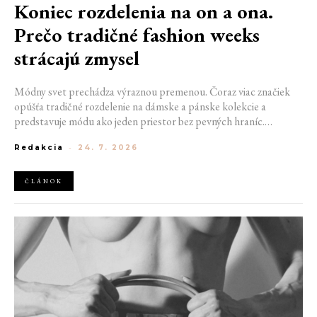
Koniec rozdelenia na on a ona.
Prečo tradičné fashion weeks
strácajú zmysel
Módny svet prechádza výraznou premenou. Čoraz viac značiek
opúšťa tradičné rozdelenie na dámske a pánske kolekcie a
predstavuje módu ako jeden priestor bez pevných hraníc.
Spoločné prehliadky, prepojené kolekcie a rastúci dôraz na
Redakcia
-
24. 7. 2026
udržateľnosť naznačujú, že klasické týždne módy môžu čoskoro
vyzerať úplne inak.
ČLÁNOK