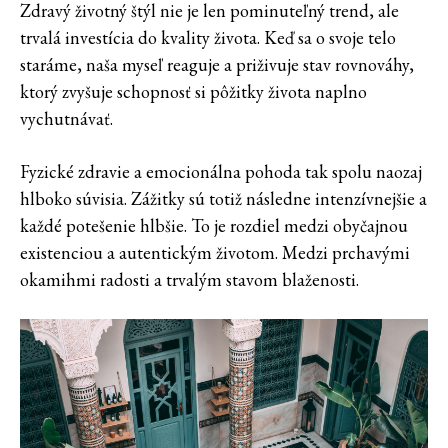
Zdravý životný štýl nie je len pominuteľný trend, ale
trvalá investícia do kvality života. Keď sa o svoje telo
staráme, naša myseľ reaguje a priživuje stav rovnováhy,
ktorý zvyšuje schopnosť si pôžitky života naplno
vychutnávať.
Fyzické zdravie a emocionálna pohoda tak spolu naozaj
hlboko súvisia. Zážitky sú totiž následne intenzívnejšie a
každé potešenie hlbšie. To je rozdiel medzi obyčajnou
existenciou a autentickým životom. Medzi prchavými
okamihmi radosti a trvalým stavom blaženosti.