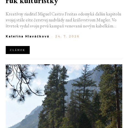
rúk kulturistky
Kreatívny riaditeľ Miguel Castro Freitas odomyká ďalšiu kapitolu
svojej stále ešte čerstvej nadvlády nad kráľovstvom Mugler. Vo
štvrtok vydal svoju prvú kampaň venovanú novým kabelkám
Aurora a Lua. Jej vizuál hovorí presne tým jazykom, s ktorým
Kateřina Hlaváčková
-
24. 7. 2026
návrhár do módneho domu prišiel. Umne kombinuje výrazy
minulosti a dávnych koreňov, zatiaľ čo definuje modernú, silnú
podobu ženskosti.
ČLÁNOK