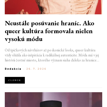
Neustále posúvanie hraníc. Ako
queer kultúra formovala nielen
vysokú módu
Od špičkových návrhárov až po ikonické looks, queer kultúra
vždy slúžila ako inšpirácia k radikálnej autenticite. Móda má v jej
histórii čestné miesto, ktorého význam siaha ďaleko za hranice
estetiky. V časoch, keď byť otvorene queer znamenalo vystaviť sa
Redakcia
-
26. 7. 2026
postihom a nebezpečenstvu, fungovalo práve oblečenie ako tichý
jazyk. Vďaka šatke, brošni alebo náušnici queer ľudia rozpoznali
jeden druhého a vďaka veľkolepej ballroom scéne mali aj ľudia na
ČLÁNOK
okraji spoločnosti priestor zažiariť na mólach. Ako sa queer
kultúra zapísala do módneho sveta, ktorý poznáme dnes?