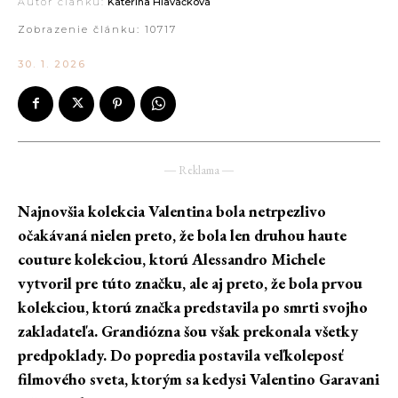
Autor článku:
Kateřina Hlaváčková
Zobrazenie článku:
10717
30. 1. 2026
― Reklama ―
Najnovšia kolekcia Valentina bola netrpezlivo
očakávaná nielen preto, že bola len druhou haute
couture kolekciou, ktorú Alessandro Michele
vytvoril pre túto značku, ale aj preto, že bola prvou
kolekciou, ktorú značka predstavila po smrti svojho
zakladateľa. Grandiózna šou však prekonala všetky
predpoklady. Do popredia postavila veľkoleposť
filmového sveta, ktorým sa kedysi Valentino Garavani