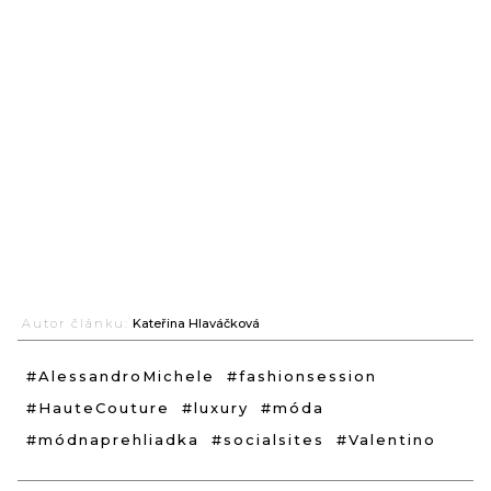
Autor článku:
Kateřina Hlaváčková
#AlessandroMichele
#fashionsession
#HauteCouture
#luxury
#móda
#módnaprehliadka
#socialsites
#Valentino