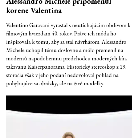
Alessandro Michele pripomenul
korene Valentina
Valentino Garavani vyrastal s neutíchajúcim obdivom k
filmovým hviezdam 40. rokov. Práve ich móda ho
inšpirovala k tomu, aby sa stal návrhárom. Alessandro
Michele uchopil tému doslovne a mólo premenil na
modernú napodobeninu predchodcu moderných kín,
takzvanú Kaiserpanorama. Historický stereoskop z 19.
storočia však v jeho podaní nedovoľoval pohľad na
pohybujúce sa obrázky, ale na živé modelky.