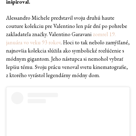
inšpiroval.
Alessandro Michele predstavil svoju druhú haute
couture kolekciu pre Valentino len pár dní po pohrebe
zakladateľa značky. Valentino Garavani
zomrel 19.
januára vo veku 93 rokov
. Hoci to tak nebolo zamýšľané,
najnovšia kolekcia slúžila ako symbolické rozlúčenie s
módnym gigantom. Jeho nástupca si nemohol vybrať
lepšiu tému. Svoju prácu venoval svetu kinematografie,
z ktorého vyrástol legendárny módny dom.