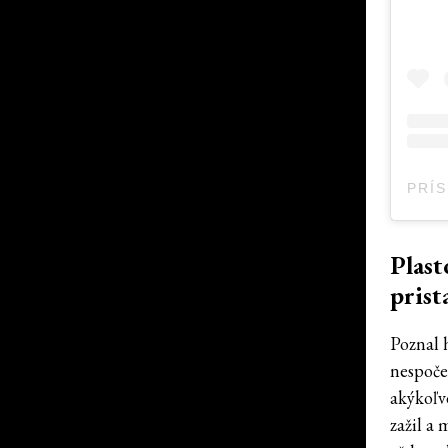
Plast
prist
Poznal 
nespoče
akýkoľve
zažil a 