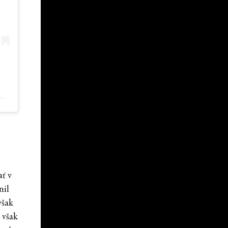
PRÍSPEVOK ZDIEĽANÝ NEW WAVE MAGAZINE (@NWAVEMAGAZINE)
ať v
nil
však
 však