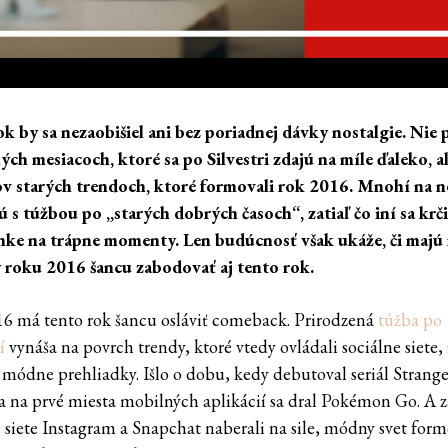
k by sa nezaobišiel ani bez poriadnej dávky nostalgie. Nie 
ých mesiacoch, ktoré sa po Silvestri zdajú na míle ďaleko, a
v starých trendoch, ktoré formovali rok 2016. Mnohí na n
ú s túžbou po „starých dobrých časoch“, zatiaľ čo iní sa krči
ke na trápne momenty. Len budúcnosť však ukáže, či maj
 roku 2016 šancu zabodovať aj tento rok.
6 má tento rok šancu osláviť comeback. Prirodzená
túžba po
í
vynáša na povrch trendy, ktoré vtedy ovládali sociálne siete,
i módne prehliadky. Išlo o dobu, kedy debutoval seriál Strange
a na prvé miesta mobilných aplikácií sa dral Pokémon Go. A za
e siete Instagram a Snapchat naberali na sile, módny svet form