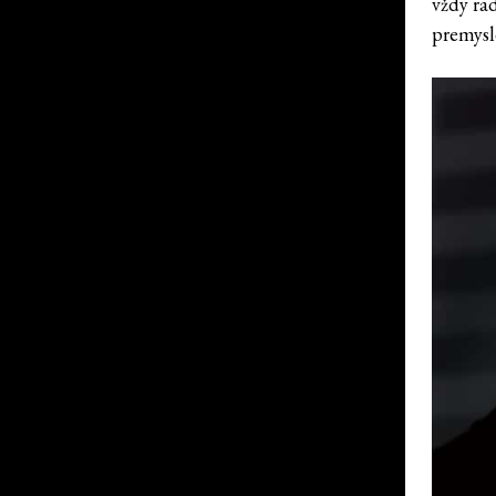
vždy ra
premysl