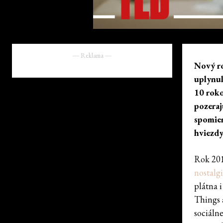
― Reklama ―
Nový ro
uplynul
10 roko
pozeraj
spomien
hviezdy
Rok 201
nostalgi
plátna 
Things 
sociáln