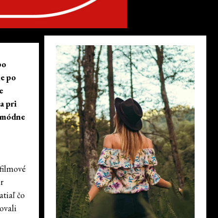
po
le po
e
a pri
ú módne
 filmové
r
tiaľ čo
ovali