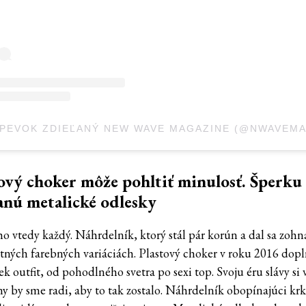
ový choker môže pohltiť minulosť. Šperku
anú metalické odlesky
ho vtedy každý. Náhrdelník, ktorý stál pár korún a dal sa zohn
tných farebných variáciách. Plastový choker v roku 2016 dopl
k outfit, od pohodlného svetra po sexi top. Svoju éru slávy si 
my by sme radi, aby to tak zostalo. Náhrdelník obopínajúci krk