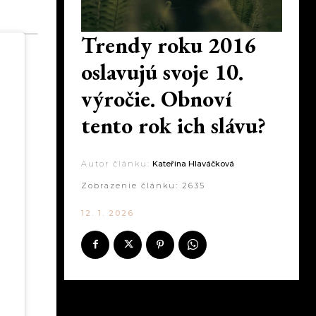
Trendy roku 2016
oslavujú svoje 10.
výročie. Obnoví
tento rok ich slávu?
Autor článku:
Kateřina Hlaváčková
Zobrazenie článku:
2635
12. 1. 2026