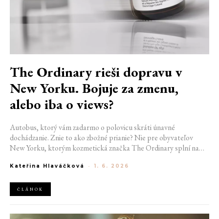
The Ordinary rieši dopravu v
New Yorku. Bojuje za zmenu,
alebo iba o views?
Autobus, ktorý vám zadarmo o polovicu skráti únavné
dochádzanie. Znie to ako zbožné prianie? Nie pre obyvateľov
New Yorku, ktorým kozmetická značka The Ordinary splní na
dva týždne vytúžený sen. Do reálneho sveta tým prevádza prísľub
Kateřina Hlaváčková
-
1. 6. 2026
dostupnosti, ktorým sa na beauty scéne preslávila. Ide iba o
šikovný marketingový ťah, alebo úctyhodnú snahu o skutočnú
zmenu?
ČLÁNOK