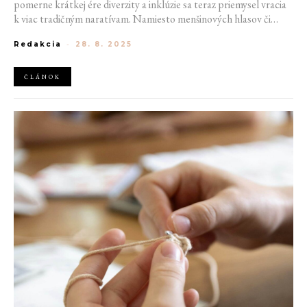
pomerne krátkej ére diverzity a inklúzie sa teraz priemysel vracia
k viac tradičným naratívam. Namiesto menšinových hlasov či
queer autorov dostávajú priestor projekty, ktoré spoliehajú na
Redakcia
-
28. 8. 2025
tradičnú istotu, teda atraktívne, sexuálne nespútané a väčšinovo
biele postavy. Dôvodom posunu späť je okrem iného aj súčasná
politika.
ČLÁNOK