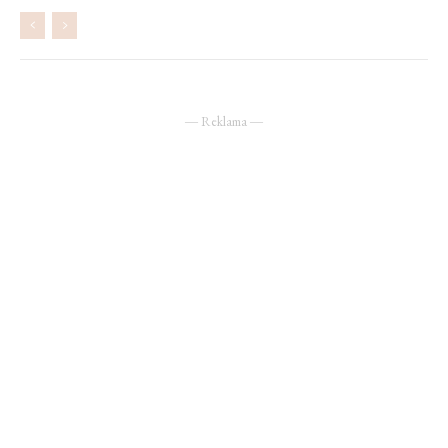
― Reklama ―