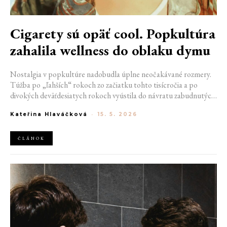
Cigarety sú opäť cool. Popkultúra
zahalila wellness do oblaku dymu
Nostalgia v popkultúre nadobudla úplne neočakávané rozmery.
Túžba po „ľahších“ rokoch zo začiatku tohto tisícročia a po
divokých deväťdesiatych rokoch vyústila do návratu zabudnutých
ikon. Cigarety dobývajú titulné stránky časopisov, filmové plátna
Kateřina Hlaváčková
-
15. 5. 2026
aj fotografie paparazzov. Hollywoodske celebrity s nimi pózujú
rovnako nenútene, ako keby išlo o prázdny pohárik od kávy. S
každým ďalším potiahnutím tak pochovávajú wellness trendy,
ČLÁNOK
ktoré ešte donedávna tak zbožne uctievali.