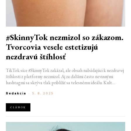
#SkinnyTok nezmizol so zákazom.
Tvorcovia vesele estetizujú
nezdravú štíhlosť
TikTok síce #SkinnyTok zakázal, ale obsah nabádajúci k nezdravej
štíhlosti z platformy nezmizol. Aj za ďalšími často nevinnými
hashtagmi sa skrýva tlak priblížiť sa telesnému ideálu. Kult
štíhlosti nahradil roky presadzovanú "body positivity". Problém
Redakcia
-
5. 8. 2025
môžu predstavovať okrem iného aj lieky používané na chudnutie,
ako je napríklad Mounjaro. Je preto dôležité k obsahu, ktorý na
sociálnych sieťach vidíme, pristupovať kriticky.
ČLÁNOK