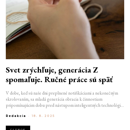
Svet zrýchľuje, generácia Z
spomaľuje. Ručné práce sú späť
V dobe, keď sú naše dni preplnené notifikáciami a nekonečným
skrolovaním, sa mladá generácia obracia k činnostiam
pripomínajúcim dobu pred nástupom inteligentných technológií.
Generácia Z si nachádza cestu k tvorivým koníčkom, ktoré nie sú
Redakcia
-
18. 8. 2025
len estetické, ale aj terapeutické. Jedná sa o širší kultúrny signál,
že si ako spoločnosť začíname vážiť autenticitu a pokoj. Ručné
práce do tohto modelu perfektne zapadajú.
ČLÁNOK