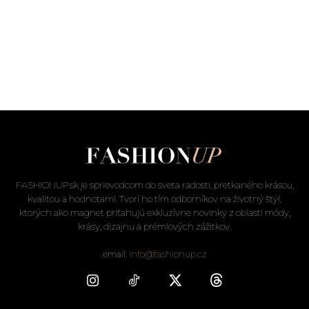
FASHIONUP.sk je sprievodcom do sveta radosti, pretkaného krásou,
kvalitou a hodnotami. Tvorí ho tím odborníkov na životný štýl,
ktorých ako magnet priťahujú exkluzívne novinky z oblasti módy,
krásy, dizajnu a prémiových zážitkov.
email:
info@fashionup.cz