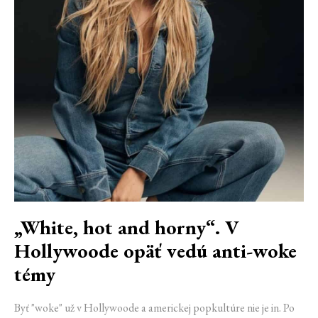
„White, hot and horny“. V
Hollywoode opäť vedú anti-woke
témy
Byť "woke" už v Hollywoode a americkej popkultúre nie je in. Po