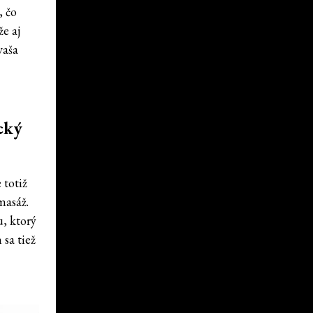
, čo
e aj
vaša
cký
 totiž
masáž.
, ktorý
sa tiež