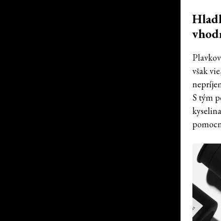
Hladk
vhod
Plavkov
však vie
nepríjem
S tým p
kyselin
pomocn