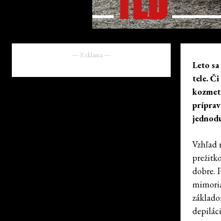
― Reklama ―
Leto sa
tele. Č
kozmeti
príprav
jednodu
Vzhľad 
prežitk
dobre. 
mimoria
základom
depiláci