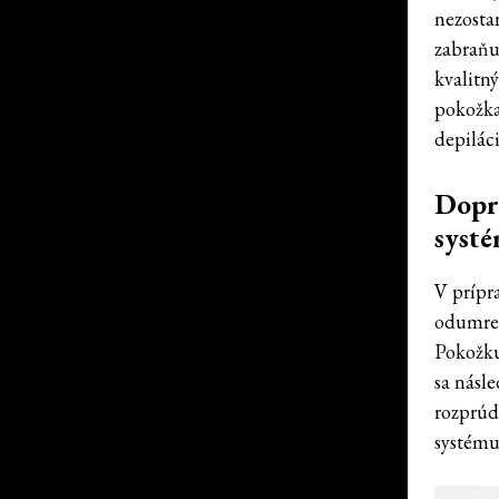
nezosta
zabraňu
kvalitn
pokožka
depiláci
Dopra
syst
V prípr
odumret
Pokožku
sa násl
rozprúd
systému