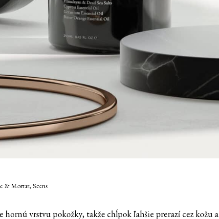
tle & Mortar, Scens
e hornú vrstvu pokožky, takže chĺpok ľahšie prerazí cez kožu a