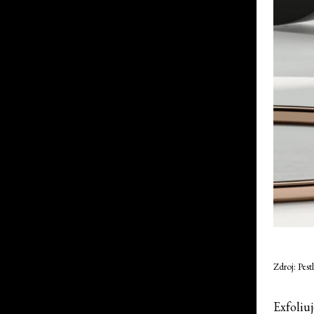
Zdroj: Pes
Exfoliuj