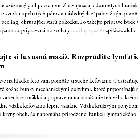
ne uväznený pod povrchom. Zbavuje sa aj odumretých buniek
je vzniku upchatých pórov a následných zápalov. S tým pomôž
ý peeling, obrusujúci starú pokožku. Po takejto príprave bude 
 jemná a pripravená na zvolený
ideálny spôsob
epilácie alebo
e.
jte si luxusnú masáž. Rozprúdite lymfati
ém
ave na hladké leto vám pomôže aj suché kefovanie. Odstraňuje
é kožné bunky mechanickými pohybmi, ktoré pripomínajú 
 zanecháva mäkkú a pripravenú na nanášanie telového krému
edne vďaka kefovaniu lepšie vsiakne. Vďaka krúživým pohybom 
i krvný obeh, čo napomáha prirodzenej funkcii lymfatického
.