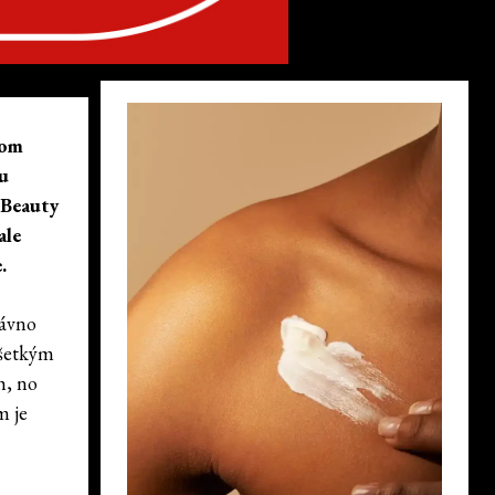
nom
vu
. Beauty
ale
.
dávno
všetkým
h, no
m je