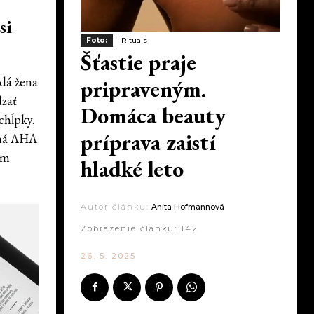
si
Foto:
Rituals
Šťastie praje
ždá žena
pripraveným.
dzať
Domáca beauty
chĺpky.
príprava zaistí
ená AHA
ým
hladké leto
Autor článku:
Anita Hofmannová
Zobrazenie článku:
142
26. 5. 2025