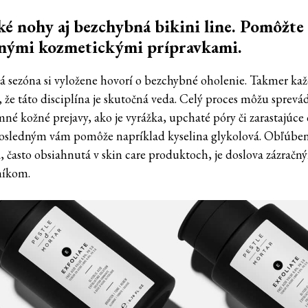
é nohy aj bezchybná bikini line. Pomôžte 
nými kozmetickými prípravkami.
á sezóna si vyložene hovorí o bezchybné oholenie. Takmer ka
, že táto disciplína je skutočná veda. Celý proces môžu sprevá
né kožné prejavy, ako je vyrážka, upchaté póry či zarastajúce 
osledným vám pomôže napríklad kyselina glykolová. Obľúb
a, často obsiahnutá v skin care produktoch, je doslova zázračn
íkom.