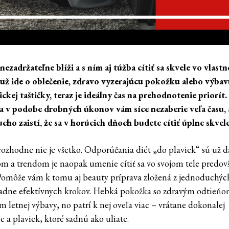
 nezadržateľne blíži a s ním aj túžba cítiť sa skvele vo vlast
i už ide o oblečenie, zdravo vyzerajúcu pokožku alebo výba
ckej taštičky, teraz je ideálny čas na prehodnotenie priorít
a v podobe drobných úkonov vám síce nezaberie veľa času, 
cho zaistí, že sa v horúcich dňoch budete cítiť úplne skvele
rozhodne nie je všetko. Odporúčania diét „do plaviek“ sú už 
om a trendom je naopak umenie cítiť sa vo svojom tele predo
Pomôže vám k tomu aj beauty príprava zložená z jednoduchýc
dne efektívnych krokov. Hebká pokožka so zdravým odtieňo
 letnej výbavy, no patrí k nej oveľa viac – vrátane dokonalej
e a plaviek, ktoré sadnú ako uliate.