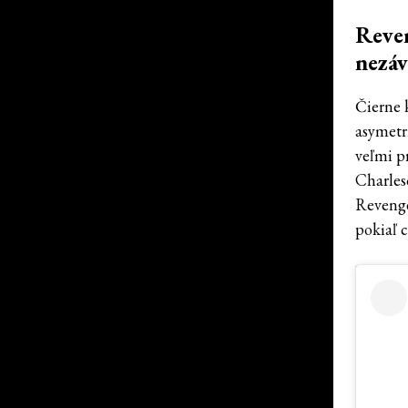
Reven
nezáv
Čierne 
asymetr
veľmi p
Charles
Revenge
pokiaľ c