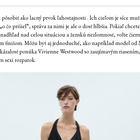
pôsobiť ako lacný prvok ľahostajnosti . Ich cieľom je síce muž
„o čo prišiel“, správa za nimi je ale o dosť hlbšia. Pokiaľ chcet
ť nadhľad nad celou situáciou a ženskú nezlomnosť, voľte čiern
m finišom. Môžu byť aj jednoduché, ako napríklad model od
okázalosť ponúka Vivienne Westwood so zaujímavým riasením
m sexi rozparok.