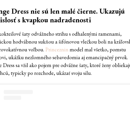
ge Dress nie sú len malé čierne. Ukazujú
islosť s kvapkou nadradenosti
kokteilové šaty odvážneho strihu s odhalenými ramenami,
ickou hodvábnou sukňou a šifónovou vlečkou boli na kráľovsk
rovokatívnou voľbou.
Princeznin
model mal všetko, pomstu
ovi, ukážku nezlomného sebavedomia aj emancipačný prvok.
 Dress sa vžil ako pojem pre odvážne šaty, ktoré ženy obliekaj
hcú, typicky po rozchode, ukázať svoju silu.