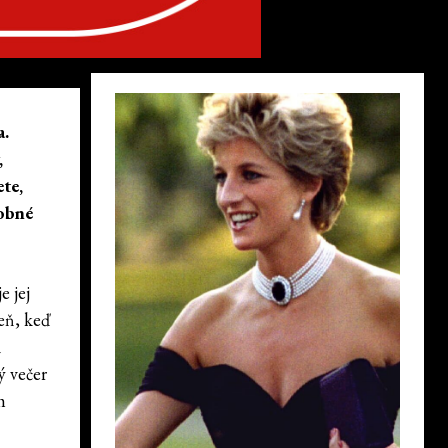
a.
,
te,
dobné
 jej
eň, keď
ň
ý večer
m