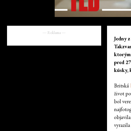
― Reklama ―
Jedny z
Takzvan
ktorými
pred 27
kúsky, 
Britská
život p
bol ver
najfotog
objavil
vyrazila