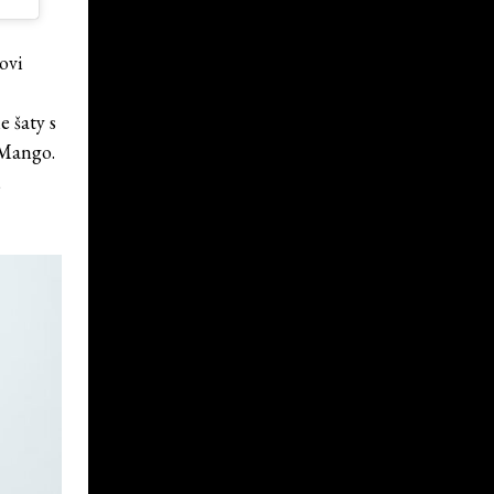
ovi
e
e šaty s
 Mango.
,