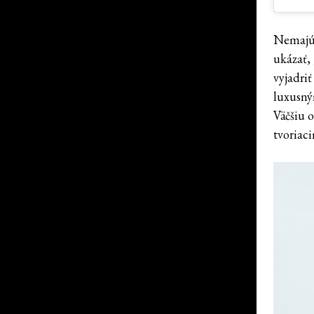
Nemajú 
ukázať, 
vyjadri
luxusný
Väčšiu 
tvoriaci