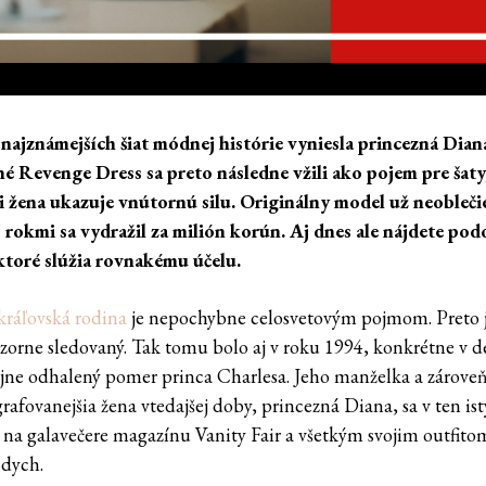
 najznámejších šiat módnej histórie vyniesla princezná Dian
é Revenge Dress sa preto následne vžili ako pojem pre šaty
 žena ukazuje vnútornú silu. Originálny model už neoblečie
 rokmi sa vydražil za milión korún. Aj dnes ale nájdete po
ktoré slúžia rovnakému účelu.
kráľovská rodina
je nepochybne celosvetovým pojmom. Preto je
ozorne sledovaný. Tak tomu bolo aj v roku 1994, konkrétne v d
ejne odhalený pomer princa Charlesa. Jeho manželka a zárove
rafovanejšia žena vtedajšej doby, princezná Diana, sa v ten ist
a na galavečere magazínu Vanity Fair a všetkým svojim outfito
 dych.