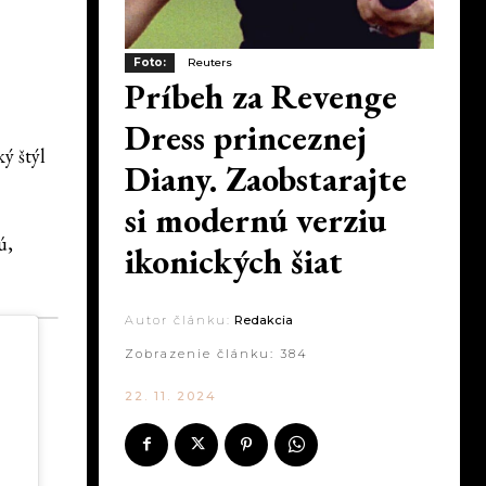
Foto:
Reuters
Príbeh za Revenge
Dress princeznej
ý štýl
Diany. Zaobstarajte
si modernú verziu
ú,
ikonických šiat
Autor článku:
Redakcia
Zobrazenie článku:
384
22. 11. 2024