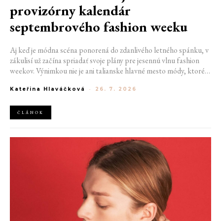
provizórny kalendár
septembrového fashion weeku
Aj keď je módna scéna ponorená do zdanlivého letného spánku, v
zákulisí už začína spriadať svoje plány pre jesennú vlnu fashion
weekov. Výnimkou nie je ani talianske hlavné mesto módy, ktoré
vo štvrtok odhalilo provizórny kalendár chystaných show. Miláno
Kateřina Hlaváčková
-
26. 7. 2026
od 22. do 28. septembra privíta tradičné mená, pozornosť však
zameria predovšetkým na debut nového kreatívneho riaditeľa
značky Moschino.
ČLÁNOK