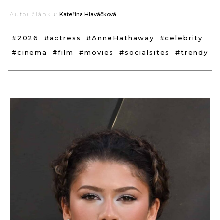
Autor článku:
Kateřina Hlaváčková
#2026
#actress
#AnneHathaway
#celebrity
#cinema
#film
#movies
#socialsites
#trendy