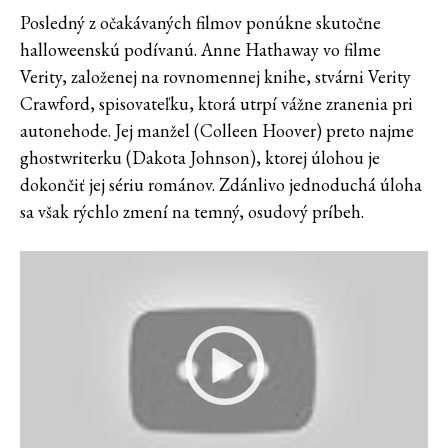
Posledný z očakávaných filmov ponúkne skutočne
halloweenskú podívanú. Anne Hathaway vo filme
Verity, založenej na rovnomennej knihe, stvárni Verity
Crawford, spisovateľku, ktorá utrpí vážne zranenia pri
autonehode. Jej manžel (Colleen Hoover) preto najme
ghostwriterku (Dakota Johnson), ktorej úlohou je
dokončiť jej sériu románov. Zdánlivo jednoduchá úloha
sa však rýchlo zmení na temný, osudový príbeh.