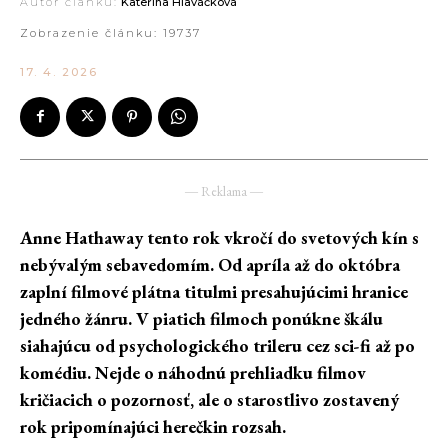
Autor článku:
Kateřina Hlaváčková
Zobrazenie článku:
19737
17. 4. 2026
― Reklama ―
Anne Hathaway tento rok vkročí do svetových kín s
nebývalým sebavedomím. Od apríla až do októbra
zaplní filmové plátna titulmi presahujúcimi hranice
jedného žánru. V piatich filmoch ponúkne škálu
siahajúcu od psychologického trileru cez sci-fi až po
komédiu. Nejde o náhodnú prehliadku filmov
kričiacich o pozornosť, ale o starostlivo zostavený
rok pripomínajúci herečkin rozsah.