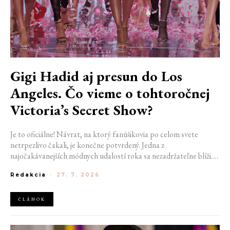
Gigi Hadid aj presun do Los
Angeles. Čo vieme o tohtoročnej
Victoria’s Secret Show?
Je to oficiálne! Návrat, na ktorý fanúšikovia po celom svete
netrpezlivo čakali, je konečne potvrdený. Jedna z
najočakávanejších módnych udalostí roka sa nezadržateľne blíži.
Victoria’s Secret Fashion Show 2026 začína odhaľovať svoje prvé
Redakcia
-
27. 7. 2026
veľké novinky. Organizátori už prezradili miesto konania
tohtoročnej prehliadky aj meno prvej modelky, ktorá sa tento rok
prejde po ikonickom móle.
ČLÁNOK