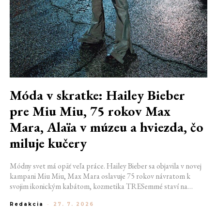
Móda v skratke: Hailey Bieber
pre Miu Miu, 75 rokov Max
Mara, Alaïa v múzeu a hviezda, čo
miluje kučery
Módny svet má opäť veľa práce. Hailey Bieber sa objavila v novej
kampani Miu Miu, Max Mara oslavuje 75 rokov návratom k
svojim ikonickým kabátom, kozmetika TRESemmé staví na
prirodzené kučery v novej kampani s hercom Belmontom Cameli
Redakcia
-
27. 7. 2026
a v San Franciscu pripravujú prvú veľkú americkú retrospektívu
návrhára Azzedina Alaïi.