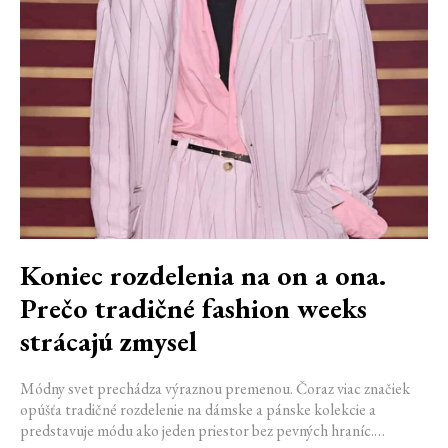
Koniec rozdelenia na on a ona.
Prečo tradičné fashion weeks
strácajú zmysel
Módny svet prechádza výraznou premenou. Čoraz viac značiek
opúšťa tradičné rozdelenie na dámske a pánske kolekcie a
predstavuje módu ako jeden priestor bez pevných hraníc.