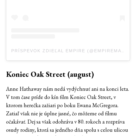
PRÍSPEVOK ZDIEĽAL EMPIRE (@EMPIREMAGAZINE)
Koniec Oak Street (august)
Anne Hathaway nám nedá vydýchnuť ani na konci leta.
V tom čase príde do kín film Koniec Oak Street, v
ktorom herečka zažiari po boku Ewana McGregora.
Zatiaľ však nie je úplne jasné, čo môžeme od filmu
očakávať. Dej sa však odohráva v 80. rokoch a rozpráva
osudy rodiny, ktorá sa jedného dňa spolu s celou ulicou