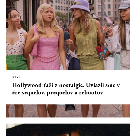
STYL
Hollywood ťaží z nostalgie. Uviazli sme v
ére sequelov, prequelov a rebootov