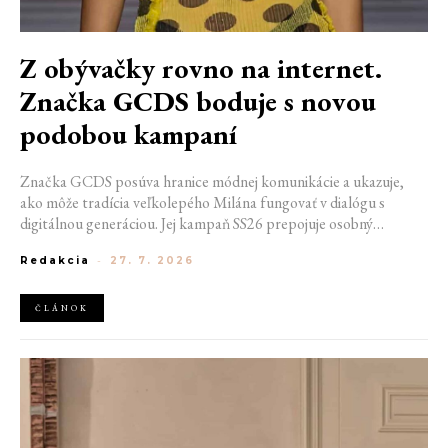
Z obývačky rovno na internet.
Značka GCDS boduje s novou
podobou kampaní
Značka GCDS posúva hranice módnej komunikácie a ukazuje,
ako môže tradícia veľkolepého Milána fungovať v dialógu s
digitálnou generáciou. Jej kampaň SS26 prepojuje osobný
priestor, internetovú kultúru a hravý vizuálny jazyk. Odráža
Redakcia
-
27. 7. 2026
spôsob, akým dnes módu vnímame a zdieľame. Zároveň
potvrdzuje schopnosť GCDS reagovať na súčasné kultúrne
trendy a vytvárať autentické spojenie medzi módou, digitálnym
ČLÁNOK
prostredím a každodenným životom mladej generácie.