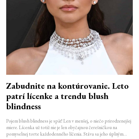
Zabudnite na kontúrovanie. Leto
patrí lícenke a trendu blush
blindness
Pojem blush blindness je späť! Len v menšej, o niečo prirodzenejšej
miere. Lícenka už totiž nie je len obyčajnou čerešničkou na
pomyselnej torte každodenného líčenia. Stáva sa jeho úplným