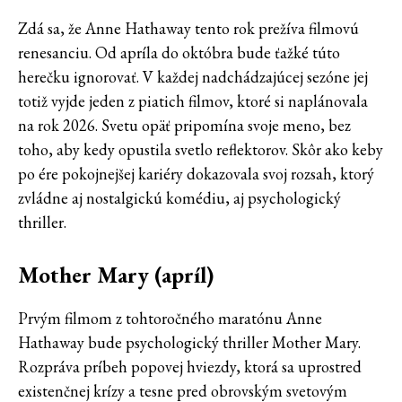
Zdá sa, že Anne Hathaway tento rok prežíva filmovú
renesanciu. Od apríla do októbra bude ťažké túto
herečku ignorovať. V každej nadchádzajúcej sezóne jej
totiž vyjde jeden z piatich filmov, ktoré si naplánovala
na rok 2026. Svetu opäť pripomína svoje meno, bez
toho, aby kedy opustila svetlo reflektorov. Skôr ako keby
po ére pokojnejšej kariéry dokazovala svoj rozsah, ktorý
zvládne aj nostalgickú komédiu, aj psychologický
thriller.
Mother Mary (apríl)
Prvým filmom z tohtoročného maratónu Anne
Hathaway bude psychologický thriller Mother Mary.
Rozpráva príbeh popovej hviezdy, ktorá sa uprostred
existenčnej krízy a tesne pred obrovským svetovým