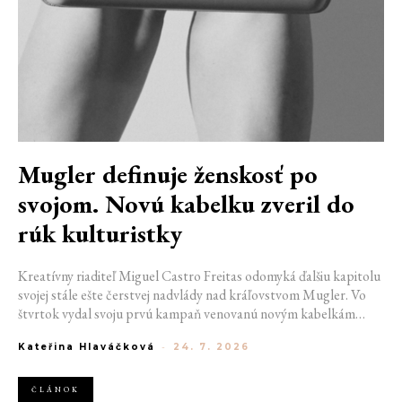
Mugler definuje ženskosť po
svojom. Novú kabelku zveril do
rúk kulturistky
Kreatívny riaditeľ Miguel Castro Freitas odomyká ďalšiu kapitolu
svojej stále ešte čerstvej nadvlády nad kráľovstvom Mugler. Vo
štvrtok vydal svoju prvú kampaň venovanú novým kabelkám
Aurora a Lua. Jej vizuál hovorí presne tým jazykom, s ktorým
Kateřina Hlaváčková
-
24. 7. 2026
návrhár do módneho domu prišiel. Umne kombinuje výrazy
minulosti a dávnych koreňov, zatiaľ čo definuje modernú, silnú
podobu ženskosti.
ČLÁNOK