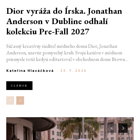
Dior vyráža do Írska. Jonathan
Anderson v Dubline odhalí
kolekciu Pre-Fall 2027
Súčasný kreatívny riaditeľ módneho domu Dior, Jonathan
Anderson, uzavrie pomyselný kruh. Svoju kariéru v módnom
priemysle totiž kedysi odštartoval v obchodnom dome Brown
Thomas v Dubline. Teraz sa do hlavného mesta Írska vráti na čele
Kateřina Hlaváčková
-
23. 7. 2026
jednej z najväčších luxusných značiek sveta. V decembri totiž v
priestoroch ikonickej Trinity College odhalí očakávanú kolekciu
Pre-Fall 2027.
ČLÁNOK