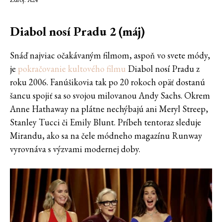
Diabol nosí Pradu 2
(máj)
Snáď najviac očakávaným filmom, aspoň vo svete módy,
je
pokračovanie kultového filmu
Diabol nosí Pradu z
roku 2006. Fanúšikovia tak po 20 rokoch opäť dostanú
šancu spojiť sa so svojou milovanou Andy Sachs. Okrem
Anne Hathaway na plátne nechýbajú ani Meryl Streep,
Stanley Tucci či Emily Blunt. Príbeh tentoraz sleduje
Mirandu, ako sa na čele módneho magazínu Runway
vyrovnáva s výzvami modernej doby.