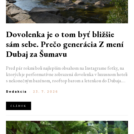
Dovolenka je o tom byť bližšie
sám sebe. Prečo generácia Z mení
Dubaj za Šumavu
Pred pár rokmi boli najlepším obsahom na Instagrame fotky, na
ktorých je performatívne zobrazená dovolenka v luxusnom hoteli
s nekonečným bazénom, rooftop barom a letenkou do Dubaja.
Dnes sociálne siete zaplavujú úplne iné obrázky. Chata v
Redakcia
-
23. 7. 2026
Jizerských horách. Ranné kúpanie v lome. Výlet vlakom na
Šumavu. Najlepším odpočinkom je jednoducho posedenie s
kamarátmi pri ohni.
ČLÁNOK