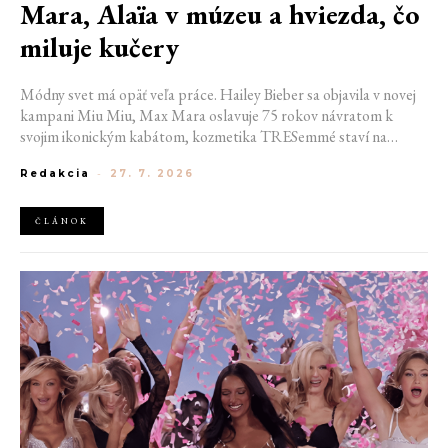
Mara, Alaïa v múzeu a hviezda, čo
miluje kučery
Módny svet má opäť veľa práce. Hailey Bieber sa objavila v novej
kampani Miu Miu, Max Mara oslavuje 75 rokov návratom k
svojim ikonickým kabátom, kozmetika TRESemmé staví na
prirodzené kučery v novej kampani s hercom Belmontom Cameli
Redakcia
-
27. 7. 2026
a v San Franciscu pripravujú prvú veľkú americkú retrospektívu
návrhára Azzedina Alaïi.
ČLÁNOK