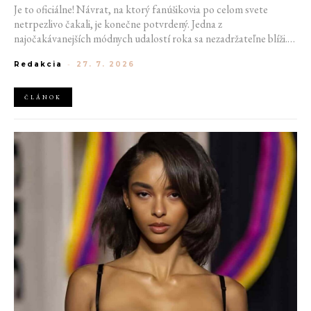
Je to oficiálne! Návrat, na ktorý fanúšikovia po celom svete
netrpezlivo čakali, je konečne potvrdený. Jedna z
najočakávanejších módnych udalostí roka sa nezadržateľne blíži.
Victoria’s Secret Fashion Show 2026 začína odhaľovať svoje prvé
Redakcia
-
27. 7. 2026
veľké novinky. Organizátori už prezradili miesto konania
tohtoročnej prehliadky aj meno prvej modelky, ktorá sa tento rok
prejde po ikonickom móle.
ČLÁNOK