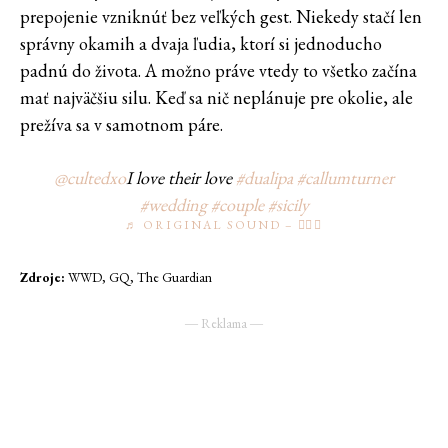
prepojenie vzniknúť bez veľkých gest. Niekedy stačí len
správny okamih a dvaja ľudia, ktorí si jednoducho
padnú do života. A možno práve vtedy to všetko začína
mať najväčšiu silu. Keď sa nič neplánuje pre okolie, ale
prežíva sa v samotnom páre.
@cultedxo
I love their love
#dualipa
#callumturner
#wedding
#couple
#sicily
♬ ORIGINAL SOUND – ٠࣪⭑
Zdroje:
WWD, GQ, The Guardian
― Reklama ―