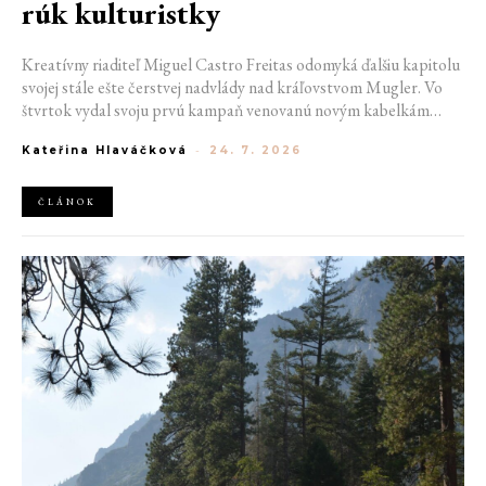
rúk kulturistky
Kreatívny riaditeľ Miguel Castro Freitas odomyká ďalšiu kapitolu
svojej stále ešte čerstvej nadvlády nad kráľovstvom Mugler. Vo
štvrtok vydal svoju prvú kampaň venovanú novým kabelkám
Aurora a Lua. Jej vizuál hovorí presne tým jazykom, s ktorým
Kateřina Hlaváčková
-
24. 7. 2026
návrhár do módneho domu prišiel. Umne kombinuje výrazy
minulosti a dávnych koreňov, zatiaľ čo definuje modernú, silnú
podobu ženskosti.
ČLÁNOK