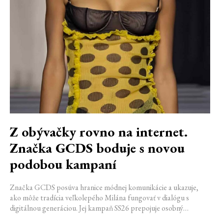
Z obývačky rovno na internet.
Značka GCDS boduje s novou
podobou kampaní
Značka GCDS posúva hranice módnej komunikácie a ukazuje,
ako môže tradícia veľkolepého Milána fungovať v dialógu s
digitálnou generáciou. Jej kampaň SS26 prepojuje osobný
priestor, internetovú kultúru a hravý vizuálny jazyk. Odráža