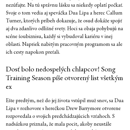
nezúfajte. Na tú správnu lásku sa niekedy oplatí počkať.
Svoje o tom vedia aj speváčka Dua Lipa a herec Callum
Turner, ktorých príbeh dokazuje, že osud dokáže spojiť
aj dva zdanlivo odlišné svety. Hoci sa obaja pohybujú na
scéne šoubiznisu, každý si vybudoval kariéru v inej
oblasti. Napriek nabitým pracovným programom sa ale
ich cesty napokon preťali.
Dosť bolo nedospelých chlapcov! Song
Training Season píše otvorený list všetkým
ex
Ešte predtým, než do jej života vstúpil muž snov, sa Dua
Lipa v rozhovore s herečkou Drew Barrymore otvorene
rozpovedala o svojich predchádzajúcich vzťahoch. S
nadsázkou priznala, že mala pocit, akoby neustále