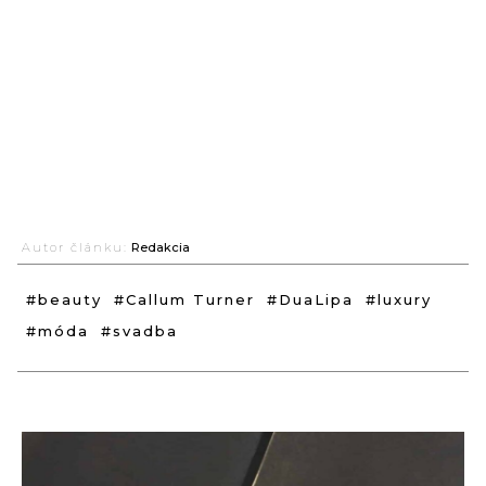
Autor článku:
Redakcia
#beauty
#Callum Turner
#DuaLipa
#luxury
#móda
#svadba