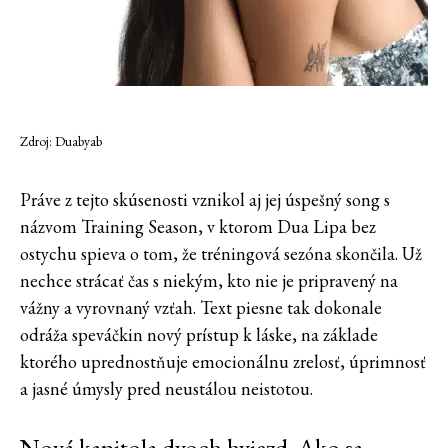
Zdroj: Duabyab
Práve z tejto skúsenosti vznikol aj jej úspešný song s
názvom Training Season, v ktorom Dua Lipa bez
ostychu spieva o tom, že tréningová sezóna skončila. Už
nechce strácať čas s niekým, kto nie je pripravený na
vážny a vyrovnaný vzťah. Text piesne tak dokonale
odráža speváčkin nový prístup k láske, na základe
ktorého uprednostňuje emocionálnu zrelosť, úprimnosť
a jasné úmysly pred neustálou neistotou.
Nová kapitola dvoch hviezd. Ako sa