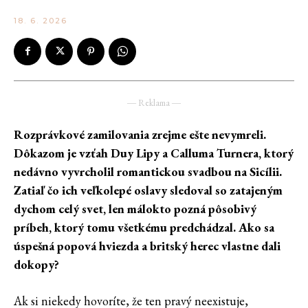
18. 6. 2026
― Reklama ―
Rozprávkové zamilovania zrejme ešte nevymreli.
Dôkazom je vzťah Duy Lipy a Calluma Turnera, ktorý
nedávno vyvrcholil romantickou svadbou na Sicílii.
Zatiaľ čo ich veľkolepé oslavy sledoval so zatajeným
dychom celý svet, len málokto pozná pôsobivý
príbeh, ktorý tomu všetkému predchádzal. Ako sa
úspešná popová hviezda a britský herec vlastne dali
dokopy?
Ak si niekedy hovoríte, že ten pravý neexistuje,