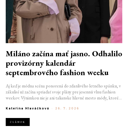
Miláno začína mať jasno. Odhalilo
provizórny kalendár
septembrového fashion weeku
Aj keď je módna scéna ponorená do zdanlivého letného spánku, v
zákulisí už začína spriadať svoje plány pre jesennú vlnu fashion
weekov. Výnimkou nie je ani talianske hlavné mesto módy, ktoré
vo štvrtok odhalilo provizórny kalendár chystaných show. Miláno
Kateřina Hlaváčková
-
26. 7. 2026
od 22. do 28. septembra privíta tradičné mená, pozornosť však
zameria predovšetkým na debut nového kreatívneho riaditeľa
značky Moschino.
ČLÁNOK