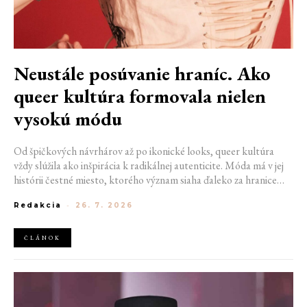
Neustále posúvanie hraníc. Ako
queer kultúra formovala nielen
vysokú módu
Od špičkových návrhárov až po ikonické looks, queer kultúra
vždy slúžila ako inšpirácia k radikálnej autenticite. Móda má v jej
histórii čestné miesto, ktorého význam siaha ďaleko za hranice
estetiky. V časoch, keď byť otvorene queer znamenalo vystaviť sa
Redakcia
-
26. 7. 2026
postihom a nebezpečenstvu, fungovalo práve oblečenie ako tichý
jazyk. Vďaka šatke, brošni alebo náušnici queer ľudia rozpoznali
jeden druhého a vďaka veľkolepej ballroom scéne mali aj ľudia na
ČLÁNOK
okraji spoločnosti priestor zažiariť na mólach. Ako sa queer
kultúra zapísala do módneho sveta, ktorý poznáme dnes?