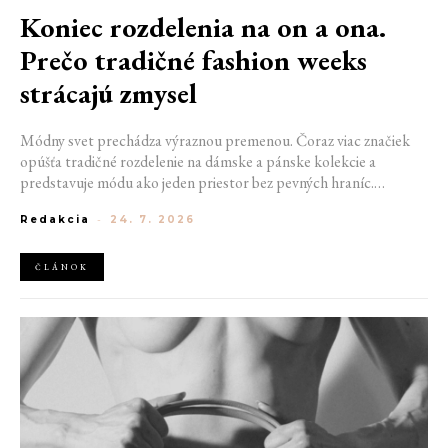
Koniec rozdelenia na on a ona.
Prečo tradičné fashion weeks
strácajú zmysel
Módny svet prechádza výraznou premenou. Čoraz viac značiek
opúšťa tradičné rozdelenie na dámske a pánske kolekcie a
predstavuje módu ako jeden priestor bez pevných hraníc.
Spoločné prehliadky, prepojené kolekcie a rastúci dôraz na
Redakcia
-
24. 7. 2026
udržateľnosť naznačujú, že klasické týždne módy môžu čoskoro
vyzerať úplne inak.
ČLÁNOK