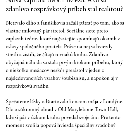
zdanlivo rozprávkový príbeh stal realitou?
Netrvalo dlho a fanúšikovia začali pátrať po tom, ako sa
vlastne milovaný pár stretol. Sociálne siete preto
zaplavili teórie, ktoré najčastejšie spomínajú okamih z
oslavy spoločného priateľa. Práve na nej sa hviezdy
stretli a zistili, že čítajú rovnakú knihu. Zdanlivo
obyčajná náhoda sa stala prvým krokom príbehu, ktorý
o niekoľko mesiacov neskôr prerástol v jeden z
najsledovanejších vzťahov šoubiznisu, a napokon aj v
rozprávkovú svadbu.
Spečatenie lásky odštartovalo koncom mája v Londýne.
Išlo o súkromný obrad v Old Marylebone Town Hall,
kde si pár v úzkom kruhu povedal svoje áno. Pre tento
moment zvolila popová hviezda špeciálny svadobný