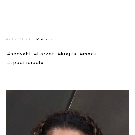
Autor článku:
Redakcia
#hedvábí
#korzet
#krajka
#móda
#spodníprádlo