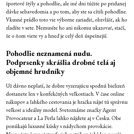
športové štýly a pohodlie, ale iné dni túžite po pridanej
dávke sebavedomia a po tom, aby ste sa cítili pohodlne.
Vkusné prádlo toto vie výborne zariadiť, obzvlášť, ak ho
zladíte v sete. Nemusíte ho ani nikomu ukazovať, stačí,
že o ňom viete vy a hneď je celý deň úspešnejší.
Pohodlie neznamená nudu.
Podprsenky skrášlia drobné telá
aj
objemné hrudníky
Už dávno neplatí, že dobre vyzerajúcu spodnú bielizeň
dostanete len v konfekčných veľkostiach. V čase online
nákupov a ľahkého cestovania je hračka nájsť tú správnu
veľkosť a ideálny model. Svetoznáme značky Agent
Provocateur a La Perla ľahko nájdete aj v Česku. Obe
ponúkajú luxusné kúsky s nádychom provokácie.