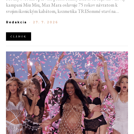
kampani Miu Miu, Max Mara oslavuje 75 rokov návratom k
svojim ikonickým kabátom, kozmetika TRESemmé staví na
prirodzené kučery v novej kampani s hercom Belmontom Cameli
Redakcia
-
27. 7. 2026
a v San Franciscu pripravujú prvú veľkú americkú retrospektívu
návrhára Azzedina Alaïi.
ČLÁNOK