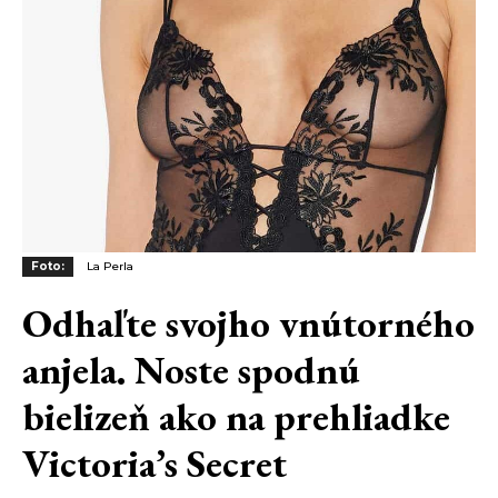
Foto:
La Perla
Odhaľte svojho vnútorného
anjela. Noste spodnú
bielizeň ako na prehliadke
Victoria’s Secret