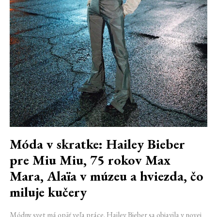
Móda v skratke: Hailey Bieber
pre Miu Miu, 75 rokov Max
Mara, Alaïa v múzeu a hviezda, čo
miluje kučery
Módny svet má opäť veľa práce. Hailey Bieber sa objavila v novej