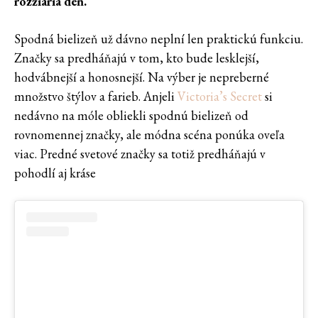
rozžiaria deň.
Spodná bielizeň už dávno neplní len praktickú funkciu.
Značky sa predháňajú v tom, kto bude lesklejší,
hodvábnejší a honosnejší. Na výber je nepreberné
množstvo štýlov a farieb. Anjeli
Victoria’s Secret
si
nedávno na móle obliekli spodnú bielizeň od
rovnomennej značky, ale módna scéna ponúka oveľa
viac. Predné svetové značky sa totiž predháňajú v
pohodlí aj kráse