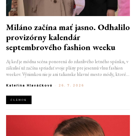
Miláno začína mať jasno. Odhalilo
provizórny kalendár
septembrového fashion weeku
Aj keď je módna scéna ponorená do zdanlivého letného spánku, v
zákulisí už začína spriadať svoje plány pre jesennú vlnu fashion
weekov. Výnimkou nie je ani talianske hlavné mesto módy, ktoré
vo štvrtok odhalilo provizórny kalendár chystaných show. Miláno
Kateřina Hlaváčková
-
26. 7. 2026
od 22. do 28. septembra privíta tradičné mená, pozornosť však
zameria predovšetkým na debut nového kreatívneho riaditeľa
značky Moschino.
ČLÁNOK