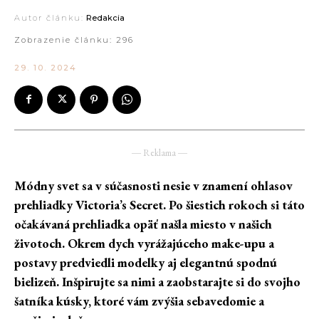
Autor článku:
Redakcia
Zobrazenie článku:
296
29. 10. 2024
― Reklama ―
Módny svet sa v súčasnosti nesie v znamení ohlasov
prehliadky Victoria’s Secret. Po šiestich rokoch si táto
očakávaná prehliadka opäť našla miesto v našich
životoch. Okrem dych vyrážajúceho make-upu a
postavy predviedli modelky aj elegantnú spodnú
bielizeň. Inšpirujte sa nimi a zaobstarajte si do svojho
šatníka kúsky, ktoré vám zvýšia sebavedomie a