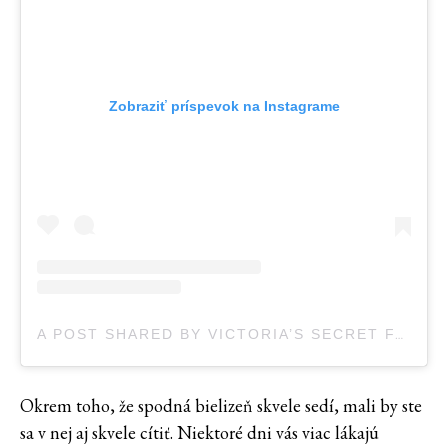
Zobraziť príspevok na Instagrame
A POST SHARED BY VICTORIA’S SECRET FASHION SHOW (@VSFSOUTFITS)
Okrem toho, že spodná bielizeň skvele sedí, mali by ste
sa v nej aj skvele cítiť. Niektoré dni vás viac lákajú