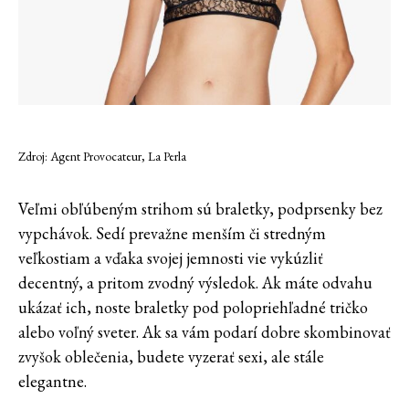
Zdroj: Agent Provocateur, La Perla
Veľmi obľúbeným strihom sú braletky, podprsenky bez
vypchávok. Sedí prevažne menším či stredným
veľkostiam a vďaka svojej jemnosti vie vykúzliť
decentný, a pritom zvodný výsledok. Ak máte odvahu
ukázať ich, noste braletky pod polopriehľadné tričko
alebo voľný sveter. Ak sa vám podarí dobre skombinovať
zvyšok oblečenia, budete vyzerať sexi, ale stále
elegantne.