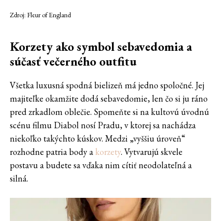
Zdroj: Fleur of England
Korzety ako symbol sebavedomia a
súčasť večerného outfitu
Všetka luxusná spodná bielizeň má jedno spoločné. Jej
majiteľke okamžite dodá sebavedomie, len čo si ju ráno
pred zrkadlom oblečie. Spomeňte si na kultovú úvodnú
scénu filmu Diabol nosí Pradu, v ktorej sa nachádza
niekoľko takýchto kúskov. Medzi „vyššiu úroveň“
rozhodne patria body a
korzety
. Vytvarujú skvele
postavu a budete sa vďaka nim cítiť neodolateľná a
silná.