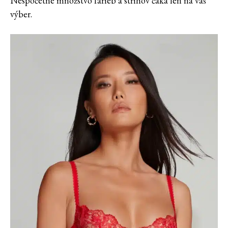
Nespočetné množstvo farieb a strihov čaká len na váš
výber.