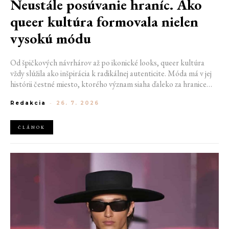
Neustále posúvanie hraníc. Ako
queer kultúra formovala nielen
vysokú módu
Od špičkových návrhárov až po ikonické looks, queer kultúra
vždy slúžila ako inšpirácia k radikálnej autenticite. Móda má v jej
histórii čestné miesto, ktorého význam siaha ďaleko za hranice
estetiky. V časoch, keď byť otvorene queer znamenalo vystaviť sa
Redakcia
-
26. 7. 2026
postihom a nebezpečenstvu, fungovalo práve oblečenie ako tichý
jazyk. Vďaka šatke, brošni alebo náušnici queer ľudia rozpoznali
jeden druhého a vďaka veľkolepej ballroom scéne mali aj ľudia na
ČLÁNOK
okraji spoločnosti priestor zažiariť na mólach. Ako sa queer
kultúra zapísala do módneho sveta, ktorý poznáme dnes?