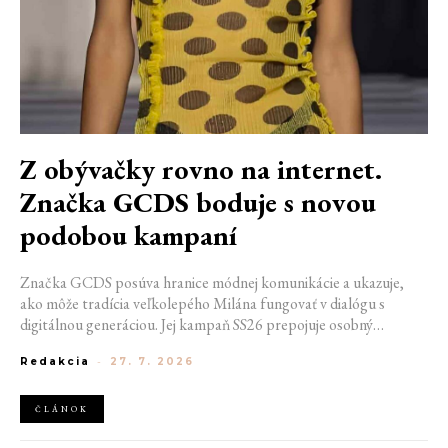
Z obývačky rovno na internet.
Značka GCDS boduje s novou
podobou kampaní
Značka GCDS posúva hranice módnej komunikácie a ukazuje,
ako môže tradícia veľkolepého Milána fungovať v dialógu s
digitálnou generáciou. Jej kampaň SS26 prepojuje osobný
priestor, internetovú kultúru a hravý vizuálny jazyk. Odráža
Redakcia
-
27. 7. 2026
spôsob, akým dnes módu vnímame a zdieľame. Zároveň
potvrdzuje schopnosť GCDS reagovať na súčasné kultúrne
trendy a vytvárať autentické spojenie medzi módou, digitálnym
ČLÁNOK
prostredím a každodenným životom mladej generácie.