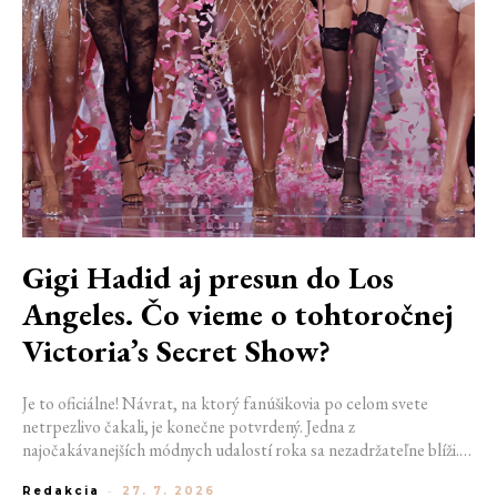
Gigi Hadid aj presun do Los
Angeles. Čo vieme o tohtoročnej
Victoria’s Secret Show?
Je to oficiálne! Návrat, na ktorý fanúšikovia po celom svete
netrpezlivo čakali, je konečne potvrdený. Jedna z
najočakávanejších módnych udalostí roka sa nezadržateľne blíži.
Victoria’s Secret Fashion Show 2026 začína odhaľovať svoje prvé
Redakcia
-
27. 7. 2026
veľké novinky. Organizátori už prezradili miesto konania