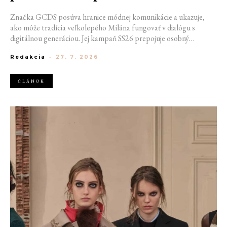
Značka GCDS posúva hranice módnej komunikácie a ukazuje,
ako môže tradícia veľkolepého Milána fungovať v dialógu s
digitálnou generáciou. Jej kampaň SS26 prepojuje osobný
priestor, internetovú kultúru a hravý vizuálny jazyk. Odráža
Redakcia
-
27. 7. 2026
spôsob, akým dnes módu vnímame a zdieľame. Zároveň
potvrdzuje schopnosť GCDS reagovať na súčasné kultúrne
trendy a vytvárať autentické spojenie medzi módou, digitálnym
ČLÁNOK
prostredím a každodenným životom mladej generácie.