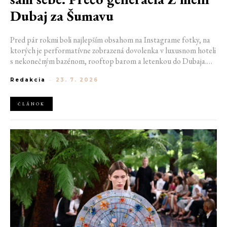
Dubaj za Šumavu
Pred pár rokmi boli najlepším obsahom na Instagrame fotky, na
ktorých je performatívne zobrazená dovolenka v luxusnom hoteli
s nekonečným bazénom, rooftop barom a letenkou do Dubaja.
Dnes sociálne siete zaplavujú úplne iné obrázky. Chata v
Redakcia
-
23. 7. 2026
Jizerských horách. Ranné kúpanie v lome. Výlet vlakom na
Šumavu. Najlepším odpočinkom je jednoducho posedenie s
kamarátmi pri ohni.
ČLÁNOK