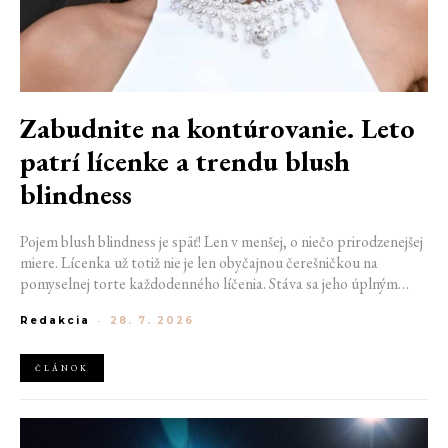
Zabudnite na kontúrovanie. Leto
patrí lícenke a trendu blush
blindness
Pojem blush blindness je späť! Len v menšej, o niečo prirodzenejšej
miere. Lícenka už totiž nie je len obyčajnou čerešničkou na
pomyselnej torte každodenného líčenia. Stáva sa jeho úplným
základom. Nahrádza bronzer, často aj rozjasňovač, a dodáva tvári
Redakcia
-
28. 7. 2026
sviežosť, ktorú žiadny iný produkt napodobniť nedokáže. Termín
kedysi používaný pre nechcený make-up prešľap sa tak stáva
aktuálnym trendom.
ČLÁNOK