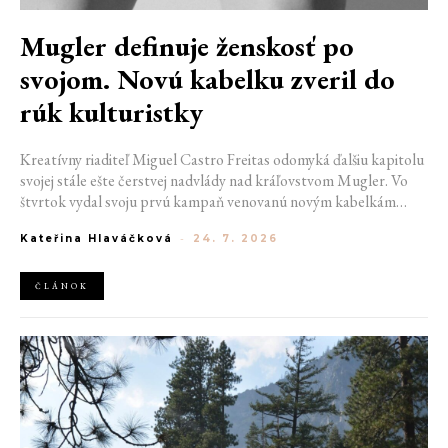
Mugler definuje ženskosť po
svojom. Novú kabelku zveril do
rúk kulturistky
Kreatívny riaditeľ Miguel Castro Freitas odomyká ďalšiu kapitolu
svojej stále ešte čerstvej nadvlády nad kráľovstvom Mugler. Vo
štvrtok vydal svoju prvú kampaň venovanú novým kabelkám
Aurora a Lua. Jej vizuál hovorí presne tým jazykom, s ktorým
Kateřina Hlaváčková
-
24. 7. 2026
návrhár do módneho domu prišiel. Umne kombinuje výrazy
minulosti a dávnych koreňov, zatiaľ čo definuje modernú, silnú
podobu ženskosti.
ČLÁNOK