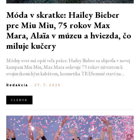
Móda v skratke: Hailey Bieber
pre Miu Miu, 75 rokov Max
Mara, Alaïa v múzeu a hviezda, čo
miluje kučery
Módny svet má opäť veľa práce. Hailey Bieber sa objavila v novej
kampani Miu Miu, Max Mara oslavuje 75 rokov návratom k
svojim ikonickým kabátom, kozmetika TRESemmé staví na
prirodzené kučery v novej kampani s hercom Belmontom Cameli
Redakcia
-
27. 7. 2026
a v San Franciscu pripravujú prvú veľkú americkú retrospektívu
návrhára Azzedina Alaïi.
ČLÁNOK