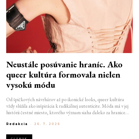
Neustále posúvanie hraníc. Ako
queer kultúra formovala nielen
vysokú módu
Od špičkových návrhárov až po ikonické looks, queer kultúra
vždy slúžila ako inšpirácia k radikálnej autenticite. Móda má v jej
histórii čestné miesto, ktorého význam siaha ďaleko za hranice
estetiky. V časoch, keď byť otvorene queer znamenalo vystaviť sa
Redakcia
-
26. 7. 2026
postihom a nebezpečenstvu, fungovalo práve oblečenie ako tichý
jazyk. Vďaka šatke, brošni alebo náušnici queer ľudia rozpoznali
jeden druhého a vďaka veľkolepej ballroom scéne mali aj ľudia na
ČLÁNOK