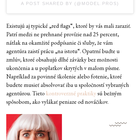
A POST SHARED BY (@MODEL.PROS)
Existujú aj typické „red flags“, ktoré by vás mali zaraziť.
Patrí medzi ne prehnané provízie nad 25 percent,
nátlak na okamžité podpísanie či sľuby, že vám
agentúra zaistí prácu „na istotu“. Opatrní buďte u
zmlúv, ktoré obsahujú dlhé záväzky bez možnosti
ukončenia a u poplatkov skrytých v malom písme.
Napríklad za povinné školenie alebo fotenie, ktoré
budete musieť absolvovať iba u spoločností vybraných
agentúrou. Tieto
kontroverzné praktiky
sú bežným
spôsobom, ako vylákať peniaze od nováčikov.