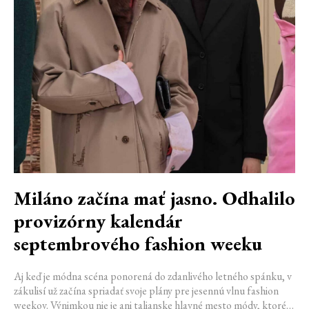
Miláno začína mať jasno. Odhalilo
provizórny kalendár
septembrového fashion weeku
Aj keď je módna scéna ponorená do zdanlivého letného spánku, v
zákulisí už začína spriadať svoje plány pre jesennú vlnu fashion
weekov. Výnimkou nie je ani talianske hlavné mesto módy, ktoré