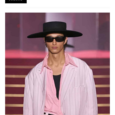
okraji spoločnosti priestor zažiariť na mólach. Ako sa queer
kultúra zapísala do módneho sveta, ktorý poznáme dnes?