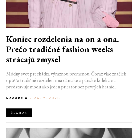
Koniec rozdelenia na on a ona.
Prečo tradičné fashion weeks
strácajú zmysel
Módny svet prechádza výraznou premenou. Čoraz viac značiek
opúšťa tradičné rozdelenie na dámske a pánske kolekcie a
predstavuje módu ako jeden priestor bez pevných hraníc.
Spoločné prehliadky, prepojené kolekcie a rastúci dôraz na
Redakcia
-
24. 7. 2026
udržateľnosť naznačujú, že klasické týždne módy môžu čoskoro
vyzerať úplne inak.
ČLÁNOK