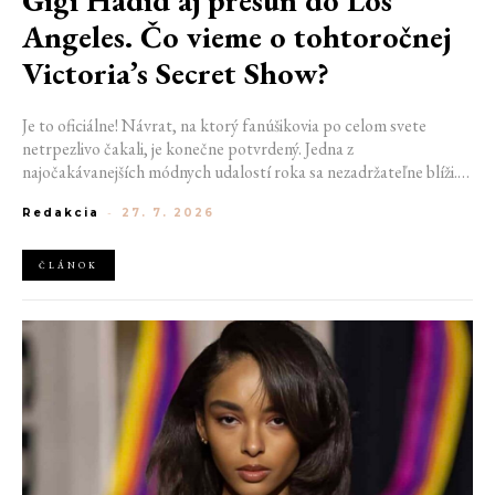
Angeles. Čo vieme o tohtoročnej
Victoria’s Secret Show?
Je to oficiálne! Návrat, na ktorý fanúšikovia po celom svete
netrpezlivo čakali, je konečne potvrdený. Jedna z
najočakávanejších módnych udalostí roka sa nezadržateľne blíži.
Victoria’s Secret Fashion Show 2026 začína odhaľovať svoje prvé
Redakcia
-
27. 7. 2026
veľké novinky. Organizátori už prezradili miesto konania
tohtoročnej prehliadky aj meno prvej modelky, ktorá sa tento rok
prejde po ikonickom móle.
ČLÁNOK