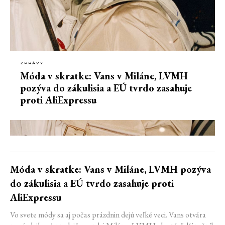
ZPRÁVY
Móda v skratke: Vans v Miláne, LVMH
pozýva do zákulisia a EÚ tvrdo zasahuje
proti AliExpressu
Móda v skratke: Vans v Miláne, LVMH pozýva
do zákulisia a EÚ tvrdo zasahuje proti
AliExpressu
Vo svete módy sa aj počas prázdnin dejú veľké veci. Vans otvára