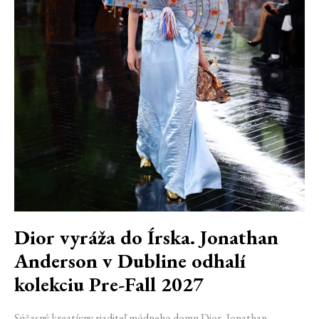
Dior vyráža do Írska. Jonathan
Anderson v Dubline odhalí
kolekciu Pre-Fall 2027
Súčasný kreatívny riaditeľ módneho domu Dior, Jonathan