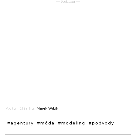
― Reklama ―
Autor článku:
Marek Wrbík
#agentury
#móda
#modeling
#podvody