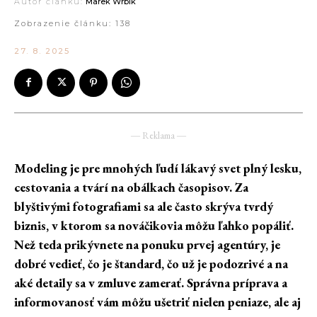
Autor článku:
Marek Wrbík
Zobrazenie článku:
138
27. 8. 2025
― Reklama ―
Modeling je pre mnohých ľudí lákavý svet plný lesku,
cestovania a tvárí na obálkach časopisov. Za
blyštivými fotografiami sa ale často skrýva tvrdý
biznis, v ktorom sa nováčikovia môžu ľahko popáliť.
Než teda prikývnete na ponuku prvej agentúry, je
dobré vedieť, čo je štandard, čo už je podozrivé a na
aké detaily sa v zmluve zamerať. Správna príprava a
informovanosť vám môžu ušetriť nielen peniaze, ale aj