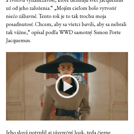
už od jeho založenia.“ „Mojím cieľom bolo vytvoriť
niečo zábavné. Tento rok je to tak trochu moja
posadnutosť. Chcem, aby sa všetci bavili, aby sa nebrali
tak vážne,“ opísal podľa WWD samotný Simon Porte
Jacquemus.
Jeho slová potvrdil aj záverečný look, teda čierne