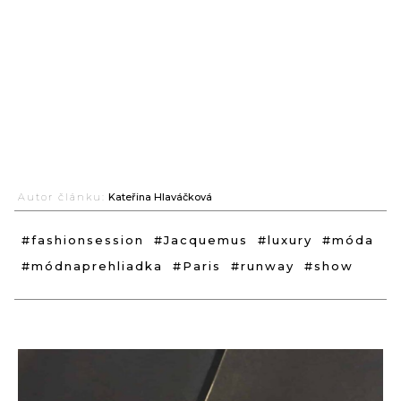
Autor článku:
Kateřina Hlaváčková
#fashionsession
#Jacquemus
#luxury
#móda
#módnaprehliadka
#Paris
#runway
#show