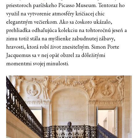
priestoroch parížskeho Picasso Museum. Tentoraz ho
využil na vytvorenie atmosféry kričiacej chic
elegantným večierkom. Ako sa čoskoro ukázalo,
prehliadka odhaľujúca kolekciu na tohtoročnú jeseň a
zimu totiž stála na myšlienke zabudnutej zábavy,
hravosti, ktorá robí život znesiteľným. Simon Porte
Jacquemus sa v nej opäť obzrel za dôležitými
momentmi svojej minulosti.