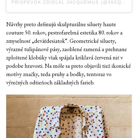
PRÍSPEVOK ZDIEĽAL JACQUEMUS (@JACQUEMUS)
Návrhy preto definujú skulpturálne siluety haute
couture 50. rokov, pestrofarebná estetika 80. rokov a
zmyselnosť „deväťdesiatok“. Geometrické siluety,
výrazné tulipánové pásy, zaoblené ramená a prehnane
zploštené klobúky však spájala krikľavá červená niť v
podobe hravosti. Na móle sa preto objavili tiež ikonické
motívy značky, teda pruhy a bodky, tentoraz vo
výrečných odtieňoch základných farieb.