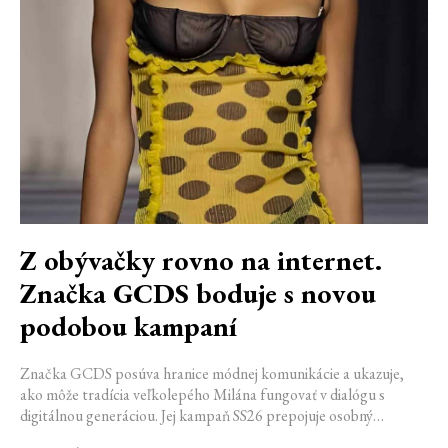
Z obývačky rovno na internet.
Značka GCDS boduje s novou
podobou kampaní
Značka GCDS posúva hranice módnej komunikácie a ukazuje,
ako môže tradícia veľkolepého Milána fungovať v dialógu s
digitálnou generáciou. Jej kampaň SS26 prepojuje osobný
priestor, internetovú kultúru a hravý vizuálny jazyk. Odráža