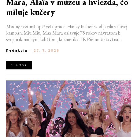
Mara, Alaïa v múzeu a hviezda, čo
miluje kučery
Módny svet má opäť veľa práce. Hailey Bieber sa objavila v novej
kampani Miu Miu, Max Mara oslavuje 75 rokov návratom k
svojim ikonickým kabátom, kozmetika TRESemmé staví na
prirodzené kučery v novej kampani s hercom Belmontom Cameli
Redakcia
-
27. 7. 2026
a v San Franciscu pripravujú prvú veľkú americkú retrospektívu
návrhára Azzedina Alaïi.
ČLÁNOK