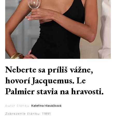
Neberte sa príliš vážne,
hovorí Jacquemus. Le
Palmier stavia na hravosti.
Autor článku:
Kateřina Hlaváčková
Zobrazenie článku:
11891