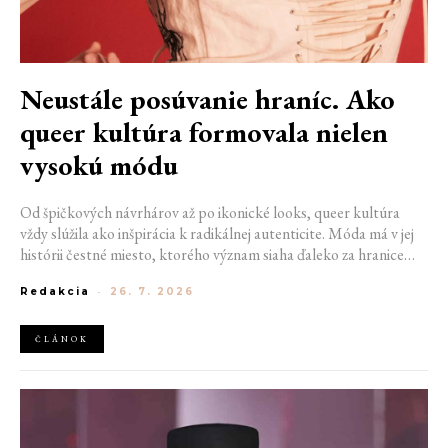
Neustále posúvanie hraníc. Ako
queer kultúra formovala nielen
vysokú módu
Od špičkových návrhárov až po ikonické looks, queer kultúra
vždy slúžila ako inšpirácia k radikálnej autenticite. Móda má v jej
histórii čestné miesto, ktorého význam siaha ďaleko za hranice
estetiky. V časoch, keď byť otvorene queer znamenalo vystaviť sa
Redakcia
-
26. 7. 2026
postihom a nebezpečenstvu, fungovalo práve oblečenie ako tichý
jazyk. Vďaka šatke, brošni alebo náušnici queer ľudia rozpoznali
jeden druhého a vďaka veľkolepej ballroom scéne mali aj ľudia na
ČLÁNOK
okraji spoločnosti priestor zažiariť na mólach. Ako sa queer
kultúra zapísala do módneho sveta, ktorý poznáme dnes?