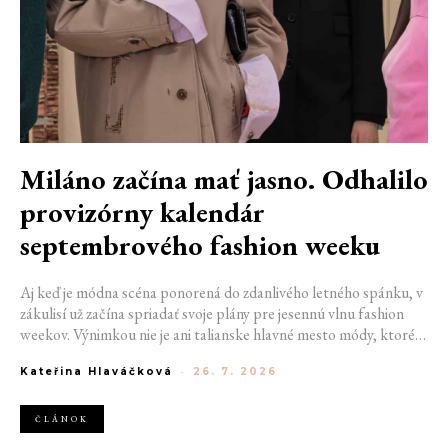
Miláno začína mať jasno. Odhalilo
provizórny kalendár
septembrového fashion weeku
Aj keď je módna scéna ponorená do zdanlivého letného spánku, v
zákulisí už začína spriadať svoje plány pre jesennú vlnu fashion
weekov. Výnimkou nie je ani talianske hlavné mesto módy, ktoré
vo štvrtok odhalilo provizórny kalendár chystaných show. Miláno
Kateřina Hlaváčková
-
26. 7. 2026
od 22. do 28. septembra privíta tradičné mená, pozornosť však
zameria predovšetkým na debut nového kreatívneho riaditeľa
značky Moschino.
ČLÁNOK