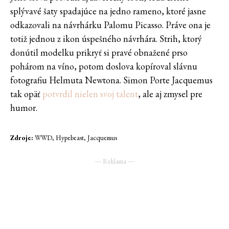
splývavé šaty spadajúce na jedno rameno, ktoré jasne
odkazovali na návrhárku Palomu Picasso. Práve ona je
totiž jednou z ikon úspešného návrhára. Strih, ktorý
donútil modelku prikryť si pravé obnažené prso
pohárom na víno, potom doslova kopíroval slávnu
fotografiu Helmuta Newtona. Simon Porte Jacquemus
tak opäť
potvrdil nielen svoj talent
, ale aj zmysel pre
humor.
Zdroje:
WWD, Hypebeast, Jacquemus
― Reklama ―