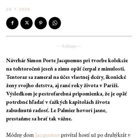
26. 1. 2026
― Reklama ―
Návrhár Simon Porte Jacquemus pri tvorbe kolekcie
na tohtoročnú jeseň a zimu opäť čerpal z minulosti.
Tentoraz sa zameral na účes vlastnej dcéry, ikonické
ženy svojho detstva, aj rané roky života v Paríži.
Výsledkom je pestrofarebná pripomienka, že je opäť
potrebné hľadať v ťažkých kapitolách života
zabudnutú radosť. Le Palmier hovorí jasne,
prestaňme sa brať tak vážne.
Módny dom
Jacquemus
privítal hostí už po druhýkrát v