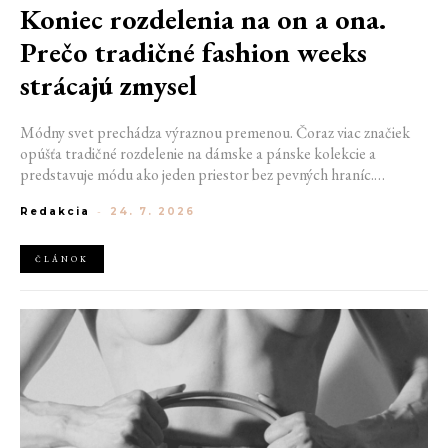
Koniec rozdelenia na on a ona.
Prečo tradičné fashion weeks
strácajú zmysel
Módny svet prechádza výraznou premenou. Čoraz viac značiek
opúšťa tradičné rozdelenie na dámske a pánske kolekcie a
predstavuje módu ako jeden priestor bez pevných hraníc.
Spoločné prehliadky, prepojené kolekcie a rastúci dôraz na
Redakcia
-
24. 7. 2026
udržateľnosť naznačujú, že klasické týždne módy môžu čoskoro
vyzerať úplne inak.
ČLÁNOK