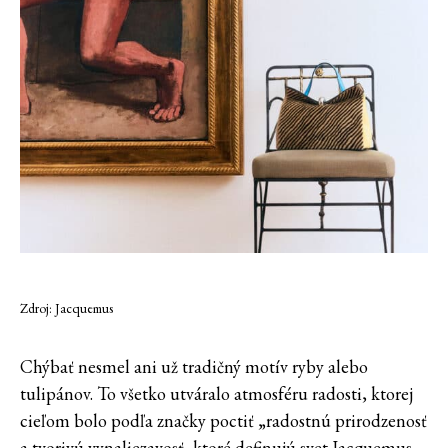
Zdroj: Jacquemus
Chýbať nesmel ani už tradičný motív ryby alebo
tulipánov. To všetko utváralo atmosféru radosti, ktorej
cieľom bolo podľa značky poctiť „radostnú prirodzenosť
a tvorivú vynaliezavosť, ktoré definujú svet Jacquemus