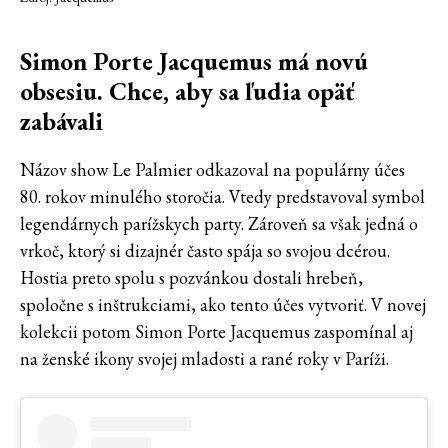
Simon Porte Jacquemus má novú
obsesiu. Chce, aby sa ľudia opäť
zabávali
Názov show Le Palmier odkazoval na populárny účes
80. rokov minulého storočia. Vtedy predstavoval symbol
legendárnych parížskych party. Zároveň sa však jedná o
vrkoč, ktorý si dizajnér často spája so svojou dcérou.
Hostia preto spolu s pozvánkou dostali hrebeň,
spoločne s inštrukciami, ako tento účes vytvoriť. V novej
kolekcii potom Simon Porte Jacquemus zaspomínal aj
na ženské ikony svojej mladosti a rané roky v Paríži.