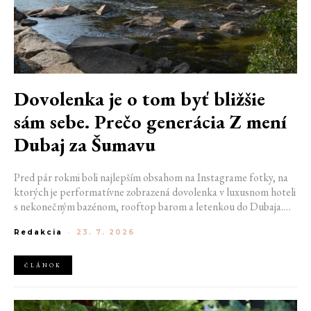
Dovolenka je o tom byť bližšie
sám sebe. Prečo generácia Z mení
Dubaj za Šumavu
Pred pár rokmi boli najlepším obsahom na Instagrame fotky, na
ktorých je performatívne zobrazená dovolenka v luxusnom hoteli
s nekonečným bazénom, rooftop barom a letenkou do Dubaja.
Dnes sociálne siete zaplavujú úplne iné obrázky. Chata v
Redakcia
-
23. 7. 2026
Jizerských horách. Ranné kúpanie v lome. Výlet vlakom na
Šumavu. Najlepším odpočinkom je jednoducho posedenie s
kamarátmi pri ohni.
ČLÁNOK