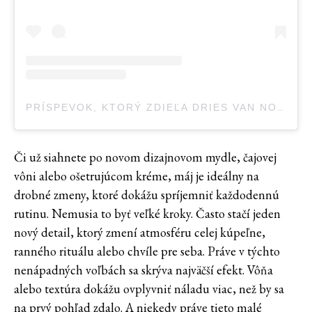
PRÍSPEVOK, KTORÝ ZDIEĽA DRIES VAN NOTEN (@DRIESVANNOTEN)
Či už siahnete po novom dizajnovom mydle, čajovej
vôni alebo ošetrujúcom kréme, máj je ideálny na
drobné zmeny, ktoré dokážu spríjemniť každodennú
rutinu. Nemusia to byť veľké kroky. Často stačí jeden
nový detail, ktorý zmení atmosféru celej kúpeľne,
ranného rituálu alebo chvíle pre seba. Práve v týchto
nenápadných voľbách sa skrýva najväčší efekt. Vôňa
alebo textúra dokážu ovplyvniť náladu viac, než by sa
na prvý pohľad zdalo. A niekedy práve tieto malé