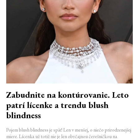
Zabudnite na kontúrovanie. Leto
patrí lícenke a trendu blush
blindness
Pojem blush blindness je späť! Len v menšej, o niečo prirodzenejšej
miere. Lícenka už totiž nie je len obyčajnou čerešničkou na