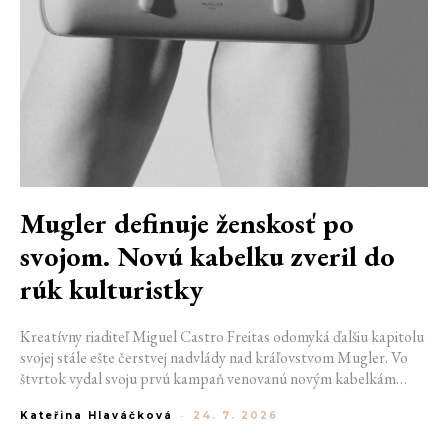
Mugler definuje ženskosť po
svojom. Novú kabelku zveril do
rúk kulturistky
Kreatívny riaditeľ Miguel Castro Freitas odomyká ďalšiu kapitolu
svojej stále ešte čerstvej nadvlády nad kráľovstvom Mugler. Vo
štvrtok vydal svoju prvú kampaň venovanú novým kabelkám
Aurora a Lua. Jej vizuál hovorí presne tým jazykom, s ktorým
Kateřina Hlaváčková
-
24. 7. 2026
návrhár do módneho domu prišiel. Umne kombinuje výrazy
minulosti a dávnych koreňov, zatiaľ čo definuje modernú, silnú