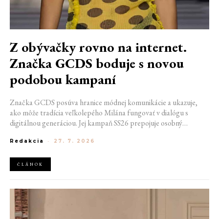
Z obývačky rovno na internet.
Značka GCDS boduje s novou
podobou kampaní
Značka GCDS posúva hranice módnej komunikácie a ukazuje,
ako môže tradícia veľkolepého Milána fungovať v dialógu s
digitálnou generáciou. Jej kampaň SS26 prepojuje osobný
priestor, internetovú kultúru a hravý vizuálny jazyk. Odráža
Redakcia
-
27. 7. 2026
spôsob, akým dnes módu vnímame a zdieľame. Zároveň
potvrdzuje schopnosť GCDS reagovať na súčasné kultúrne
trendy a vytvárať autentické spojenie medzi módou, digitálnym
ČLÁNOK
prostredím a každodenným životom mladej generácie.