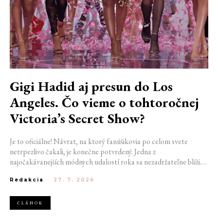
Gigi Hadid aj presun do Los
Angeles. Čo vieme o tohtoročnej
Victoria’s Secret Show?
Je to oficiálne! Návrat, na ktorý fanúšikovia po celom svete
netrpezlivo čakali, je konečne potvrdený. Jedna z
najočakávanejších módnych udalostí roka sa nezadržateľne blíži.
Victoria’s Secret Fashion Show 2026 začína odhaľovať svoje prvé
Redakcia
-
27. 7. 2026
veľké novinky. Organizátori už prezradili miesto konania
tohtoročnej prehliadky aj meno prvej modelky, ktorá sa tento rok
prejde po ikonickom móle.
ČLÁNOK