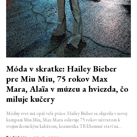
Móda v skratke: Hailey Bieber
pre Miu Miu, 75 rokov Max
Mara, Alaïa v múzeu a hviezda, čo
miluje kučery
Módny svet má opäť veľa práce. Hailey Bieber sa objavila v novej
kampani Miu Miu, Max Mara oslavuje 75 rokov návratom k
svojim ikonickým kabátom, kozmetika TRESemmé staví na
prirodzené kučery v novej kampani s hercom Belmontom Cameli