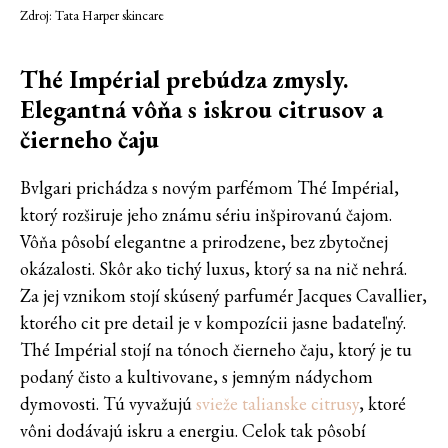
Zdroj: Tata Harper skincare
Thé Impérial prebúdza zmysly.
Elegantná vôňa s iskrou citrusov a
čierneho čaju
Bvlgari prichádza s novým parfémom Thé Impérial,
ktorý rozširuje jeho známu sériu inšpirovanú čajom.
Vôňa pôsobí elegantne a prirodzene, bez zbytočnej
okázalosti. Skôr ako tichý luxus, ktorý sa na nič nehrá.
Za jej vznikom stojí skúsený parfumér Jacques Cavallier,
ktorého cit pre detail je v kompozícii jasne badateľný.
Thé Impérial stojí na tónoch čierneho čaju, ktorý je tu
podaný čisto a kultivovane, s jemným nádychom
dymovosti. Tú vyvažujú
svieže talianske citrusy
, ktoré
vôni dodávajú iskru a energiu. Celok tak pôsobí