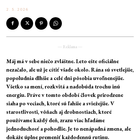
2. 5. 2026
― Reklama ―
Máj má v sebe niečo zvláštne. Leto ešte oficiálne
nezačalo, ale už je cítiť všade okolo. Rána sú svetlejšie,
popoludnia dlhšie a celé dni pôsobia uvoľnenejšie.
Všetko sa mení, rozkvitá a nadobúda trochu inú
energiu. Práve v tomto období človek prirodzene
siaha po veciach, ktoré sú ľahšie a sviežejšie. V
starostlivosti, vôňach aj drobnostiach, ktoré
používame každý deň, zrazu viac hľadáme
jednoduchosť a pohodlie. Je to nenápadná zmena, ale
dokáže úplne premeniť každodennú rutinu.