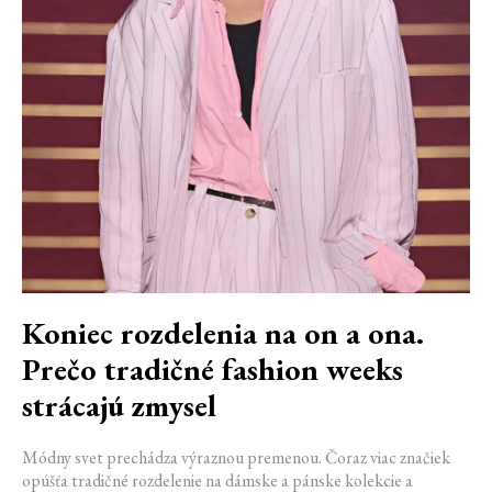
Koniec rozdelenia na on a ona.
Prečo tradičné fashion weeks
strácajú zmysel
Módny svet prechádza výraznou premenou. Čoraz viac značiek
opúšťa tradičné rozdelenie na dámske a pánske kolekcie a