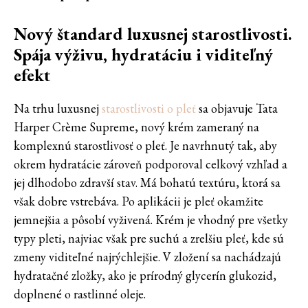
Nový štandard luxusnej starostlivosti.
Spája výživu, hydratáciu i viditeľný
efekt
Na trhu luxusnej
starostlivosti o pleť
sa objavuje Tata
Harper Crème Supreme, nový krém zameraný na
komplexnú starostlivosť o pleť. Je navrhnutý tak, aby
okrem hydratácie zároveň podporoval celkový vzhľad a
jej dlhodobo zdravší stav. Má bohatú textúru, ktorá sa
však dobre vstrebáva. Po aplikácii je pleť okamžite
jemnejšia a pôsobí vyživená. Krém je vhodný pre všetky
typy pleti, najviac však pre suchú a zrelšiu pleť, kde sú
zmeny viditeľné najrýchlejšie. V zložení sa nachádzajú
hydratačné zložky, ako je prírodný glycerín glukozid,
doplnené o rastlinné oleje.