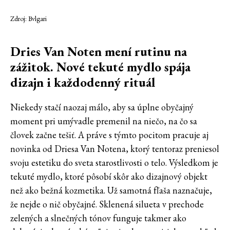
Zdroj: Bvlgari
Dries Van Noten mení rutinu na
zážitok. Nové tekuté mydlo spája
dizajn i každodenný rituál
Niekedy stačí naozaj málo, aby sa úplne obyčajný
moment pri umývadle premenil na niečo, na čo sa
človek začne tešiť. A práve s týmto pocitom pracuje aj
novinka od Driesa Van Notena, ktorý tentoraz preniesol
svoju estetiku do sveta starostlivosti o telo. Výsledkom je
tekuté mydlo, ktoré pôsobí skôr ako dizajnový objekt
než ako bežná kozmetika. Už samotná fľaša naznačuje,
že nejde o nič obyčajné. Sklenená silueta v prechode
zelených a slnečných tónov funguje takmer ako