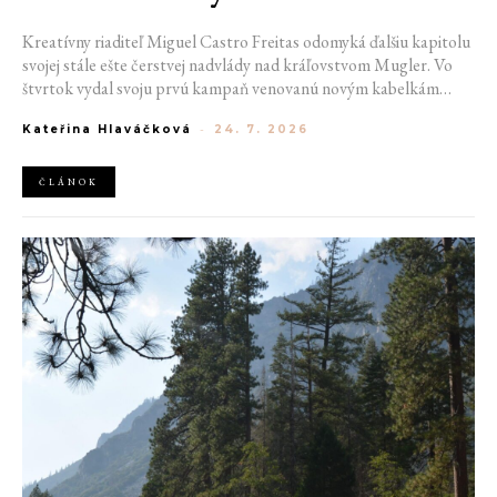
Kreatívny riaditeľ Miguel Castro Freitas odomyká ďalšiu kapitolu
svojej stále ešte čerstvej nadvlády nad kráľovstvom Mugler. Vo
štvrtok vydal svoju prvú kampaň venovanú novým kabelkám
Aurora a Lua. Jej vizuál hovorí presne tým jazykom, s ktorým
Kateřina Hlaváčková
-
24. 7. 2026
návrhár do módneho domu prišiel. Umne kombinuje výrazy
minulosti a dávnych koreňov, zatiaľ čo definuje modernú, silnú
podobu ženskosti.
ČLÁNOK