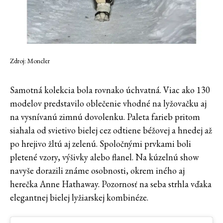
Zdroj: Moncler
Samotná kolekcia bola rovnako úchvatná. Viac ako 130
modelov predstavilo oblečenie vhodné na lyžovačku aj
na vysnívanú zimnú dovolenku. Paleta farieb pritom
siahala od svietivo bielej cez odtiene béžovej a hnedej až
po hrejivo žltú aj zelenú. Spoločnými prvkami boli
pletené vzory, výšivky alebo flanel. Na kúzelnú show
navyše dorazili známe osobnosti, okrem iného aj
herečka Anne Hathaway. Pozornosť na seba strhla vďaka
elegantnej bielej lyžiarskej kombinéze.