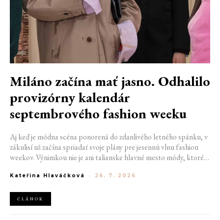
Miláno začína mať jasno. Odhalilo
provizórny kalendár
septembrového fashion weeku
Aj keď je módna scéna ponorená do zdanlivého letného spánku, v
zákulisí už začína spriadať svoje plány pre jesennú vlnu fashion
weekov. Výnimkou nie je ani talianske hlavné mesto módy, ktoré
vo štvrtok odhalilo provizórny kalendár chystaných show. Miláno
Kateřina Hlaváčková
-
26. 7. 2026
od 22. do 28. septembra privíta tradičné mená, pozornosť však
zameria predovšetkým na debut nového kreatívneho riaditeľa
značky Moschino.
ČLÁNOK