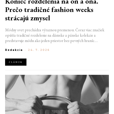
Koniec rozdelenia na on a ona.
Prečo tradičné fashion weeks
strácajú zmysel
Módny svet prechádza výraznou premenou. Čoraz viac značiek
opúšťa tradičné rozdelenie na dámske a pánske kolekcie a
predstavuje módu ako jeden priestor bez pevných hraníc.
Spoločné prehliadky, prepojené kolekcie a rastúci dôraz na
Redakcia
-
24. 7. 2026
udržateľnosť naznačujú, že klasické týždne módy môžu čoskoro
vyzerať úplne inak.
ČLÁNOK