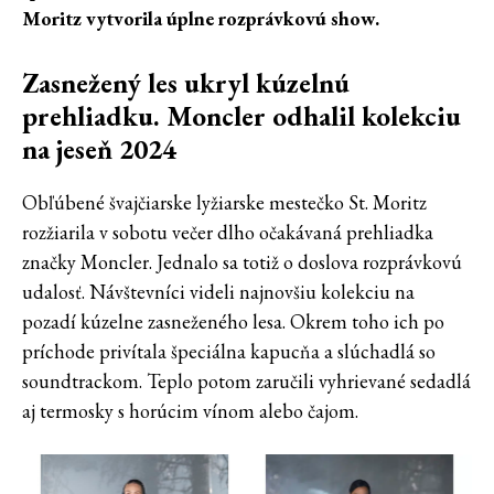
Moritz vytvorila úplne rozprávkovú show.
Zasnežený les ukryl kúzelnú
prehliadku. Moncler odhalil kolekciu
na jeseň 2024
Obľúbené švajčiarske lyžiarske mestečko St. Moritz
rozžiarila v sobotu večer dlho očakávaná prehliadka
značky Moncler. Jednalo sa totiž o doslova rozprávkovú
udalosť. Návštevníci videli najnovšiu kolekciu na
pozadí kúzelne zasneženého lesa. Okrem toho ich po
príchode privítala špeciálna kapucňa a slúchadlá so
soundtrackom. Teplo potom zaručili vyhrievané sedadlá
aj termosky s horúcim vínom alebo čajom.