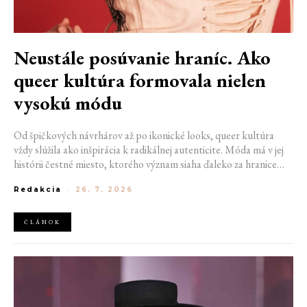
Neustále posúvanie hraníc. Ako
queer kultúra formovala nielen
vysokú módu
Od špičkových návrhárov až po ikonické looks, queer kultúra
vždy slúžila ako inšpirácia k radikálnej autenticite. Móda má v jej
histórii čestné miesto, ktorého význam siaha ďaleko za hranice
estetiky. V časoch, keď byť otvorene queer znamenalo vystaviť sa
Redakcia
-
26. 7. 2026
postihom a nebezpečenstvu, fungovalo práve oblečenie ako tichý
jazyk. Vďaka šatke, brošni alebo náušnici queer ľudia rozpoznali
jeden druhého a vďaka veľkolepej ballroom scéne mali aj ľudia na
ČLÁNOK
okraji spoločnosti priestor zažiariť na mólach. Ako sa queer
kultúra zapísala do módneho sveta, ktorý poznáme dnes?