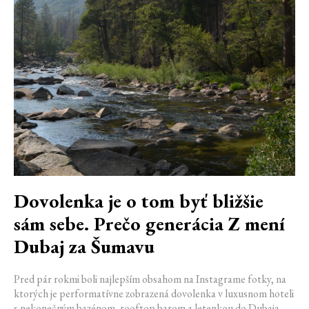
Dovolenka je o tom byť bližšie
sám sebe. Prečo generácia Z mení
Dubaj za Šumavu
Pred pár rokmi boli najlepším obsahom na Instagrame fotky, na
ktorých je performatívne zobrazená dovolenka v luxusnom hoteli
s nekonečným bazénom, rooftop barom a letenkou do Dubaja.