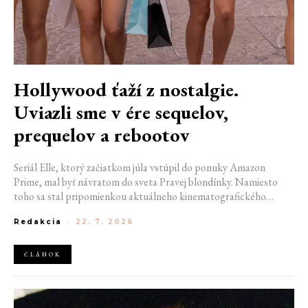
Hollywood ťaží z nostalgie.
Uviazli sme v ére sequelov,
prequelov a rebootov
Seriál Elle, ktorý začiatkom júla vstúpil do ponuky Amazon
Prime, mal byť návratom do sveta Pravej blondínky. Namiesto
toho sa stal pripomienkou aktuálneho kinematografického
trendu. Hollywoodska produkcia sa dnes krúti v nekonečnom
Redakcia
-
22. 7. 2026
kruhu. Prequely, sequely, spin-offy aj rebooty zaplavili kiná i
streamovacie platformy natoľko, že sa originálne príbehy stávajú
čistou vzácnosťou. Prečo sa filmový priemysel tak veľmi bojí
ČLÁNOK
nových nápadov? A môžeme si za to sami?