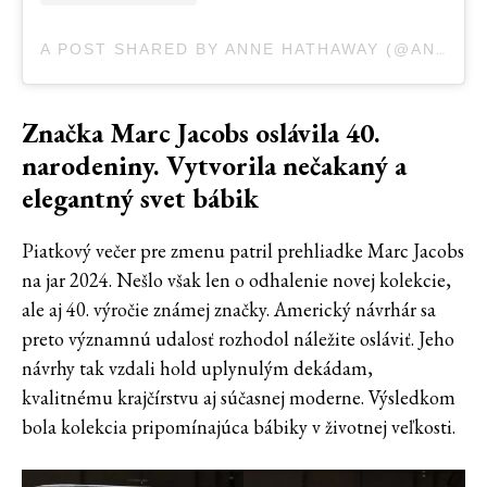
A POST SHARED BY ANNE HATHAWAY (@ANNEHATHAWAY)
Značka Marc Jacobs oslávila 40.
narodeniny. Vytvorila nečakaný a
elegantný svet bábik
Piatkový večer pre zmenu patril prehliadke Marc Jacobs
na jar 2024. Nešlo však len o odhalenie novej kolekcie,
ale aj 40. výročie známej značky. Americký návrhár sa
preto významnú udalosť rozhodol náležite osláviť. Jeho
návrhy tak vzdali hold uplynulým dekádam,
kvalitnému krajčírstvu aj súčasnej moderne. Výsledkom
bola kolekcia pripomínajúca bábiky v životnej veľkosti.