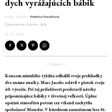
dych vyrážajúcich bábik
Autor článku:
Kateřina Hlaváčková
Zobrazenie článku:
820
12. 2. 2024
― Reklama ―
Koncom minulého týždňa odhalili svoje prehliadky
dve známe značky. Marc Jacobs oslávil v piatok svoje
40. výročie. Pri tej príležitosti predstavil návrhy
pripomínajúce bábiky v životnej veľkosti. Úplne
opačnú atmosféru potom cez víkend zachytila
spoločnosť Moncler. V kúzelnom zasneženom lese St.