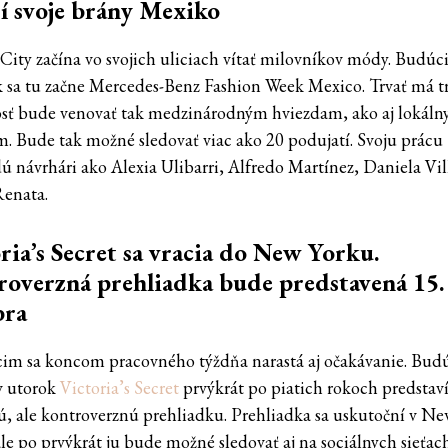
í svoje brány Mexiko
City začína vo svojich uliciach vítať milovníkov módy. Budúc
k sa tu začne Mercedes-Benz Fashion Week Mexico. Trvať má tr
sť bude venovať tak medzinárodným hviezdam, ako aj lokál
m. Bude tak možné sledovať viac ako 20 podujatí. Svoju prácu
ú návrhári ako Alexia Ulibarri, Alfredo Martínez, Daniela Vil
Renata.
ria’s Secret sa vracia do New Yorku.
overzná prehliadka bude predstavená 15.
bra
acim sa koncom pracovného týždňa narastá aj očakávanie. Bud
v utorok
Victoria’s Secret
prvýkrát po piatich rokoch predstaví
ú, ale kontroverznú prehliadku. Prehliadka sa uskutoční v N
le po prvýkrát ju bude možné sledovať aj na sociálnych sieťach