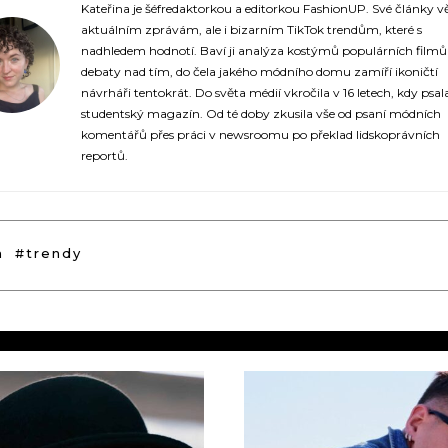
https://fashionup.sk/
Kateřina je šéfredaktorkou a editorkou FashionUP. Své články v
aktuálním zprávám, ale i bizarním TikTok trendům, které s
nadhledem hodnotí. Baví ji analýza kostýmů populárních film
debaty nad tím, do čela jakého módního domu zamíří ikoničtí
návrháři tentokrát. Do světa médií vkročila v 16 letech, kdy psal
studentský magazín. Od té doby zkusila vše od psaní módních
komentářů přes práci v newsroomu po překlad lidskoprávních
reportů.
a
#trendy