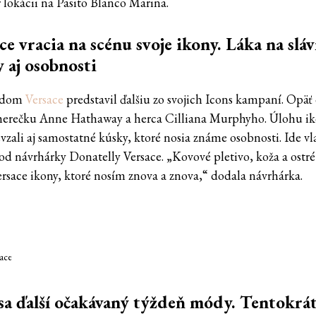
 lokácii na Pasito Blanco Marina.
ce vracia na scénu svoje ikony. Láka na slá
 aj osobnosti
 dom
Versace
predstavil ďalšiu zo svojich Icons kampaní. Opäť
 herečku Anne Hathaway a herca Cilliana Murphyho. Úlohu i
vzali aj samostatné kúsky, ktoré nosia známe osobnosti. Ide vl
od návrhárky Donatelly Versace. „Kovové pletivo, koža a ostré 
ersace ikony, ktoré nosím znova a znova,“ dodala návrhárka.
sace
 sa ďalší očakávaný týždeň módy. Tentokrá