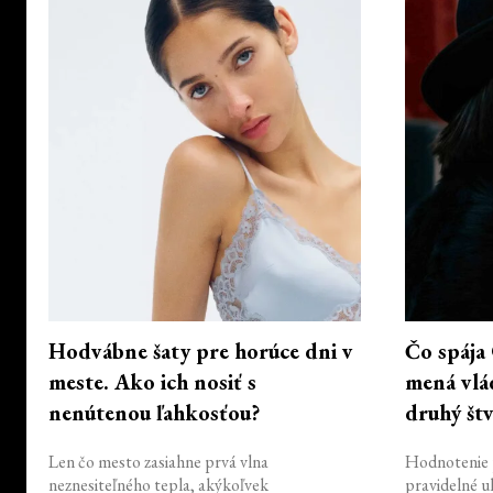
Hodvábne šaty pre horúce dni v
Čo spája
meste. Ako ich nosiť s
mená vlá
nenútenou ľahkosťou?
druhý št
Len čo mesto zasiahne prvá vlna
Hodnotenie 
neznesiteľného tepla, akýkoľvek
pravidelné u