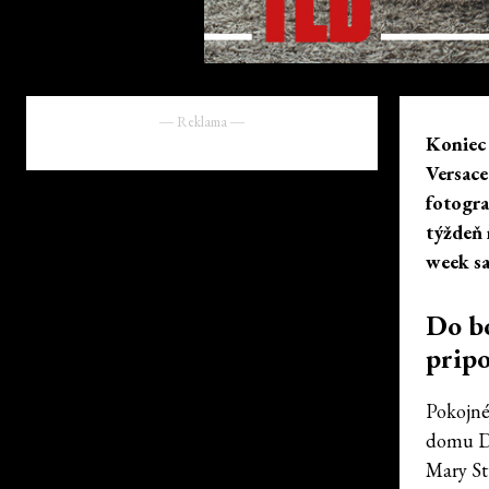
― Reklama ―
Koniec
Versace
fotogra
týždeň 
week sa
Do bo
prip
Pokojné
domu Di
Mary St