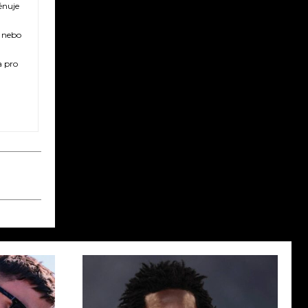
ěnuje
ů nebo
a pro