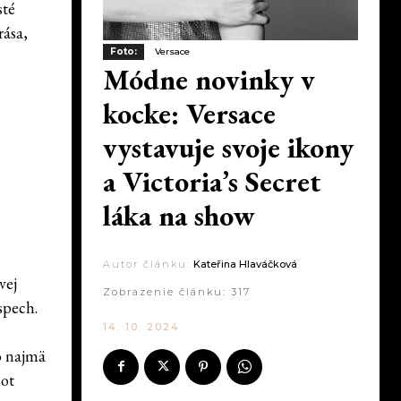
sté
rása,
Foto:
Versace
Módne novinky v
kocke: Versace
vystavuje svoje ikony
a Victoria’s Secret
láka na show
Autor článku:
Kateřina Hlaváčková
vej
Zobrazenie článku:
317
spech.
14. 10. 2024
o najmä
hot