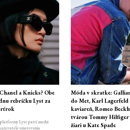
 Chanel a Knicks? Obe
Móda v skratke: Gallia
dnu rebríčku Lyst za
do Met, Karl Lagerfeld
vrťrok
kaviareň, Romeo Beckh
tvárou Tommy Hilfiger 
platformy Lyst patrí medzi
žiari u Kate Spade
kazovatele smerovania