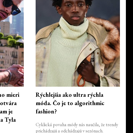
no mieri
Rýchlejšia ako ultra rýchla
 otvára
móda. Čo je to algorithmic
am je
fashion?
a Tyla
Cyklická povaha módy nás naučila, že trendy
prichádzajú a odchádzajú v sezónach.