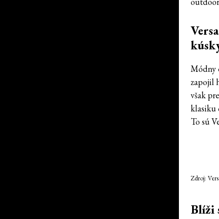
outdoor
Versa
kúsky
Módny
zapojil
však pre
klasiku 
To sú V
Zdroj: Ver
Blíži