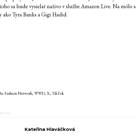
oho sa bude vysielať naživo v službe Amazon Live. Na mólo sa
 ako Tyra Banks a Gigi Hadid.
e Fashion Network, WWD, X, TikTok
lánku:
Kateřina Hlaváčková