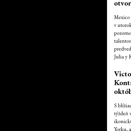
otvor
Mexico 
v utoro
pozorno
talento
predved
Julia y 
Victo
Kontr
októ
S blíži
týždeň 
ikonick
Yorku, a