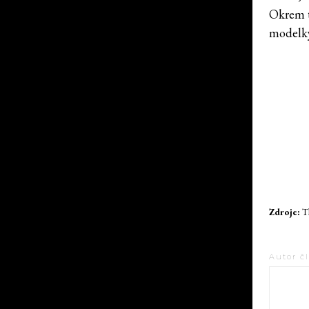
Okrem t
modelky
Zdroje:
Th
Autor č