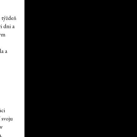
i týždeň
i dni a
nym
la a
úci
 svoju
ew
.