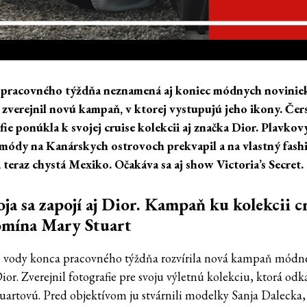
 pracovného týždňa neznamená aj koniec módnych novinie
 zverejnil novú kampaň, v ktorej vystupujú jeho ikony. Čer
fie ponúkla k svojej cruise kolekcii aj značka Dior. Plavkov
módy na Kanárskych ostrovoch prekvapil a na vlastný fash
 teraz chystá Mexiko. Očakáva sa aj show Victoria’s Secret.
ja sa zapojí aj Dior. Kampaň ku kolekcii c
omína Mary Stuart
 vody konca pracovného týždňa rozvírila nová kampaň mód
or. Zverejnil fotografie pre svoju výletnú kolekciu, ktorá odk
uartovú. Pred objektívom ju stvárnili modelky Sanja Dalecka,