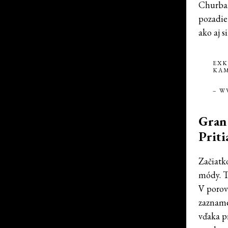
Churban
pozadie
ako aj s
EXK
KA
– W
Gran 
Priti
Začiatk
módy. T
V porov
zaznamen
vďaka p