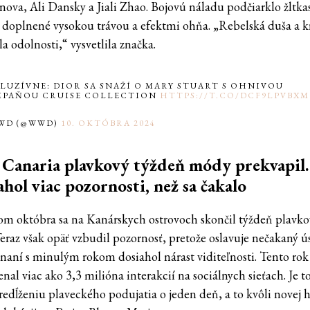
ova, Ali Dansky a Jiali Zhao. Bojovú náladu podčiarklo žltka
 doplnené vysokou trávou a efektmi ohňa. „Rebelská duša a k
ila odolnosti,“ vysvetlila značka.
LUZÍVNE: DIOR SA SNAŽÍ O MARY STUART S OHNIVOU
MPAŇOU CRUISE COLLECTION
HTTPS://T.CO/DCF9LPVBXM
WD (@WWD)
10. OKTÓBRA 2024
Canaria plavkový týždeň módy prekvapil.
ahol viac pozornosti, než sa čakalo
om októbra sa na Kanárskych ostrovoch skončil týždeň plavko
eraz však opäť vzbudil pozornosť, pretože oslavuje nečakaný ú
naní s minulým rokom dosiahol nárast viditeľnosti. Tento rok
al viac ako 3,3 milióna interakcií na sociálnych sieťach. Je t
redĺženiu plaveckého podujatia o jeden deň, a to kvôli novej 