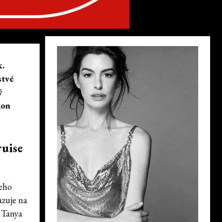
k.
stvé
ý
ion
ruise
neho
azuje na
 Tanya