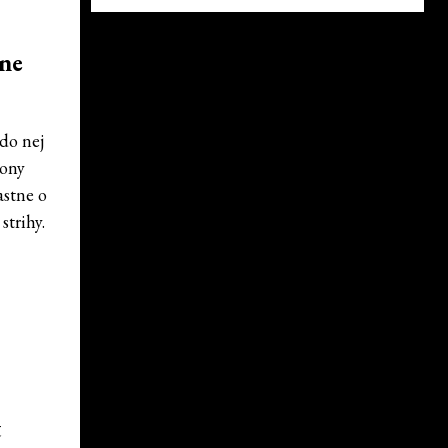
vne
 do nej
kony
astne o
strihy.
t