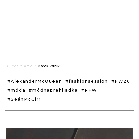
Autor článku:
Marek Wrbík
#AlexanderMcQueen
#fashionsession
#FW26
#móda
#módnaprehliadka
#PFW
#SeánMcGirr