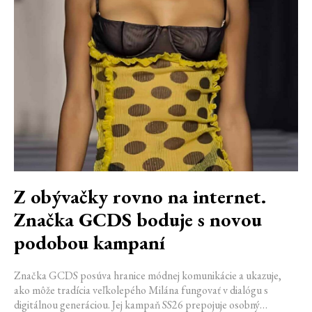
Z obývačky rovno na internet.
Značka GCDS boduje s novou
podobou kampaní
Značka GCDS posúva hranice módnej komunikácie a ukazuje,
ako môže tradícia veľkolepého Milána fungovať v dialógu s
digitálnou generáciou. Jej kampaň SS26 prepojuje osobný