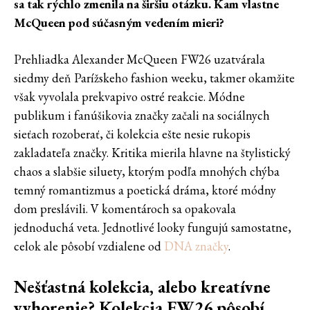
sa tak rýchlo zmenila na širšiu otázku. Kam vlastne
McQueen pod súčasným vedením mieri?
Prehliadka Alexander McQueen FW26 uzatvárala
siedmy deň Parížskeho fashion weeku, takmer okamžite
však vyvolala prekvapivo ostré reakcie. Módne
publikum i fanúšikovia značky začali na sociálnych
sieťach rozoberať, či kolekcia ešte nesie rukopis
zakladateľa značky. Kritika mierila hlavne na štylistický
chaos a slabšie siluety, ktorým podľa mnohých chýba
temný romantizmus a poetická dráma, ktoré módny
dom preslávili. V komentároch sa opakovala
jednoduchá veta. Jednotlivé looky fungujú samostatne,
celok ale pôsobí vzdialene od
DNA značky
.
Nešťastná kolekcia, alebo kreatívne
vyhorenie? Kolekcia FW26 pôsobí