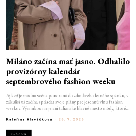
Miláno začína mať jasno. Odhalilo
provizórny kalendár
septembrového fashion weeku
Aj keď je módna scéna ponorená do zdanlivého letného spánku, v
zákulisí už začína spriadať svoje plány pre jesennú vlnu fashion
weekov. Výnimkou nie je ani talianske hlavné mesto módy, ktoré
vo štvrtok odhalilo provizórny kalendár chystaných show. Miláno
Kateřina Hlaváčková
-
26. 7. 2026
od 22. do 28. septembra privíta tradičné mená, pozornosť však
zameria predovšetkým na debut nového kreatívneho riaditeľa
značky Moschino.
ČLÁNOK