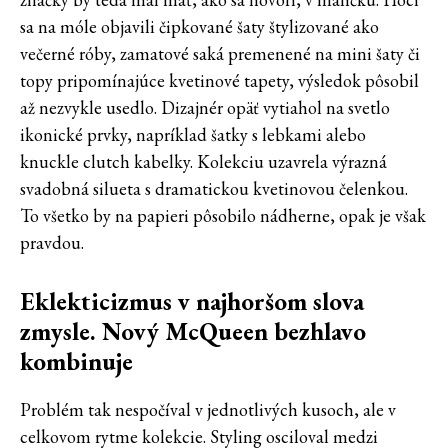
sa na móle objavili čipkované šaty štylizované ako
večerné róby, zamatové saká premenené na mini šaty či
topy pripomínajúce kvetinové tapety, výsledok pôsobil
až nezvykle usedlo. Dizajnér opäť vytiahol na svetlo
ikonické prvky, napríklad šatky s lebkami alebo
knuckle clutch kabelky. Kolekciu uzavrela výrazná
svadobná silueta s dramatickou kvetinovou čelenkou.
To všetko by na papieri pôsobilo nádherne, opak je však
pravdou.
Eklekticizmus v najhoršom slova
zmysle. Nový McQueen bezhlavo
kombinuje
Problém tak nespočíval v jednotlivých kusoch, ale v
celkovom rytme kolekcie. Styling osciloval medzi