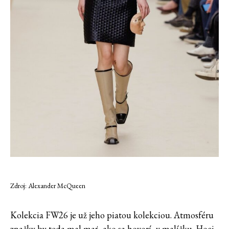
Zdroj: Alexander McQueen
Kolekcia FW26 je už jeho piatou kolekciou. Atmosféru
značky by teda mal mať, ako sa hovorí, v malíčku. Hoci