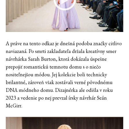
A práve na tento odkaz je dnešná podoba značky citlivo
naviazaná. Po smrti zakladateľa držala kreatívny smer
návrhárka Sarah Burton, ktorá dokázala úspešne
prepojiť romantickú temnotu domu s o niečo
nositeľnejšou módou. Jej kolekcie boli technicky
brilantné, zároveň však zostávali verné pôvodnému
DNA módneho domu. Dizajnérka ale odišla v roku
2023 a vedenie po nej prevzal írsky návrhár Seán
McGirr.