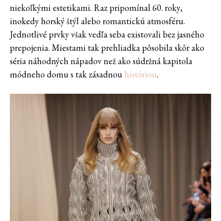
niekoľkými estetikami. Raz pripomínal 60. roky,
inokedy horský štýl alebo romantickú atmosféru.
Jednotlivé prvky však vedľa seba existovali bez jasného
prepojenia. Miestami tak prehliadka pôsobila skôr ako
séria náhodných nápadov než ako súdržná kapitola
módneho domu s tak zásadnou
históriou
.