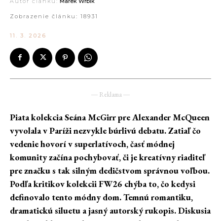
Autor článku:
Marek Wrbík
Zobrazenie článku:
18931
11. 3. 2026
― Reklama ―
Piata kolekcia Seána McGirr pre Alexander McQueen
vyvolala v Paríži nezvykle búrlivú debatu. Zatiaľ čo
vedenie hovorí v superlatívoch, časť módnej
komunity začína pochybovať, či je kreatívny riaditeľ
pre značku s tak silným dedičstvom správnou voľbou.
Podľa kritikov kolekcii FW26 chýba to, čo kedysi
definovalo tento módny dom. Temnú romantiku,
dramatickú siluetu a jasný autorský rukopis. Diskusia