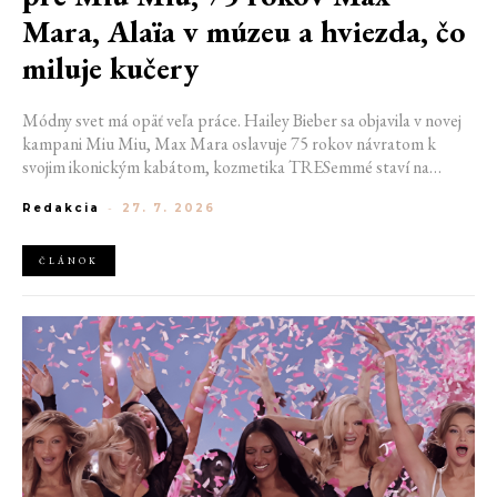
Mara, Alaïa v múzeu a hviezda, čo
miluje kučery
Módny svet má opäť veľa práce. Hailey Bieber sa objavila v novej
kampani Miu Miu, Max Mara oslavuje 75 rokov návratom k
svojim ikonickým kabátom, kozmetika TRESemmé staví na
prirodzené kučery v novej kampani s hercom Belmontom Cameli
Redakcia
-
27. 7. 2026
a v San Franciscu pripravujú prvú veľkú americkú retrospektívu
návrhára Azzedina Alaïi.
ČLÁNOK