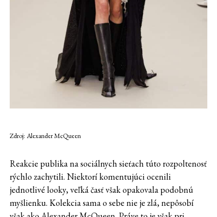
Zdroj: Alexander McQueen
Reakcie publika na sociálnych sieťach túto rozpoltenosť
rýchlo zachytili. Niektorí komentujúci ocenili
jednotlivé looky, veľká časť však opakovala podobnú
myšlienku. Kolekcia sama o sebe nie je zlá, nepôsobí
však ako Alexander McQueen. Práve to je však pri