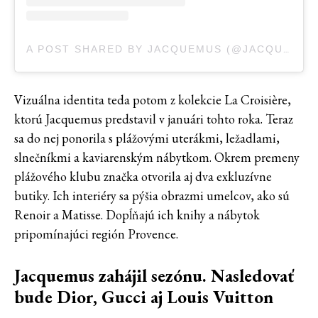
A POST SHARED BY JACQUEMUS (@JACQUEMUS)
Vizuálna identita teda potom z kolekcie La Croisière,
ktorú Jacquemus predstavil v januári tohto roka. Teraz
sa do nej ponorila s plážovými uterákmi, ležadlami,
slnečníkmi a kaviarenským nábytkom. Okrem premeny
plážového klubu značka otvorila aj dva exkluzívne
butiky. Ich interiéry sa pýšia obrazmi umelcov, ako sú
Renoir a Matisse. Dopĺňajú ich knihy a nábytok
pripomínajúci región Provence.
Jacquemus zahájil sezónu. Nasledovať
bude Dior, Gucci aj Louis Vuitton