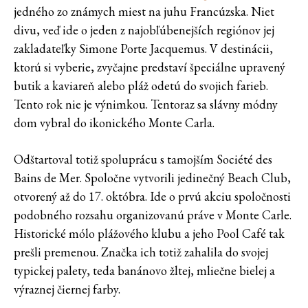
jedného zo známych miest na juhu Francúzska. Niet
divu, veď ide o jeden z najobľúbenejších regiónov jej
zakladateľky Simone Porte Jacquemus. V destinácii,
ktorú si vyberie, zvyčajne predstaví špeciálne upravený
butik a kaviareň alebo pláž odetú do svojich farieb.
Tento rok nie je výnimkou. Tentoraz sa slávny módny
dom vybral do ikonického Monte Carla.
Odštartoval totiž spoluprácu s tamojším Société des
Bains de Mer. Spoločne vytvorili jedinečný Beach Club,
otvorený až do 17. októbra. Ide o prvú akciu spoločnosti
podobného rozsahu organizovanú práve v Monte Carle.
Historické mólo plážového klubu a jeho Pool Café tak
prešli premenou. Značka ich totiž zahalila do svojej
typickej palety, teda banánovo žltej, mliečne bielej a
výraznej čiernej farby.