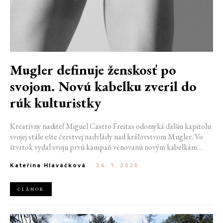
Mugler definuje ženskosť po
svojom. Novú kabelku zveril do
rúk kulturistky
Kreatívny riaditeľ Miguel Castro Freitas odomyká ďalšiu kapitolu
svojej stále ešte čerstvej nadvlády nad kráľovstvom Mugler. Vo
štvrtok vydal svoju prvú kampaň venovanú novým kabelkám
Aurora a Lua. Jej vizuál hovorí presne tým jazykom, s ktorým
Kateřina Hlaváčková
-
24. 7. 2026
návrhár do módneho domu prišiel. Umne kombinuje výrazy
minulosti a dávnych koreňov, zatiaľ čo definuje modernú, silnú
podobu ženskosti.
ČLÁNOK