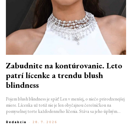
Zabudnite na kontúrovanie. Leto
patrí lícenke a trendu blush
blindness
Pojem blush blindness je späť! Len v menšej, o niečo prirodzenejšej
miere. Lícenka už totiž nie je len obyčajnou čerešničkou na
pomyselnej torte každodenného líčenia. Stáva sa jeho úplným
základom. Nahrádza bronzer, často aj rozjasňovač, a dodáva tvári
Redakcia
-
28. 7. 2026
sviežosť, ktorú žiadny iný produkt napodobniť nedokáže. Termín
kedysi používaný pre nechcený make-up prešľap sa tak stáva