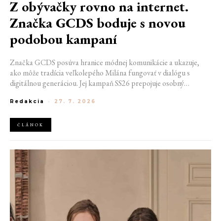
Z obývačky rovno na internet.
Značka GCDS boduje s novou
podobou kampaní
Značka GCDS posúva hranice módnej komunikácie a ukazuje,
ako môže tradícia veľkolepého Milána fungovať v dialógu s
digitálnou generáciou. Jej kampaň SS26 prepojuje osobný
priestor, internetovú kultúru a hravý vizuálny jazyk. Odráža
Redakcia
-
27. 7. 2026
spôsob, akým dnes módu vnímame a zdieľame. Zároveň
potvrdzuje schopnosť GCDS reagovať na súčasné kultúrne
trendy a vytvárať autentické spojenie medzi módou, digitálnym
ČLÁNOK
prostredím a každodenným životom mladej generácie.