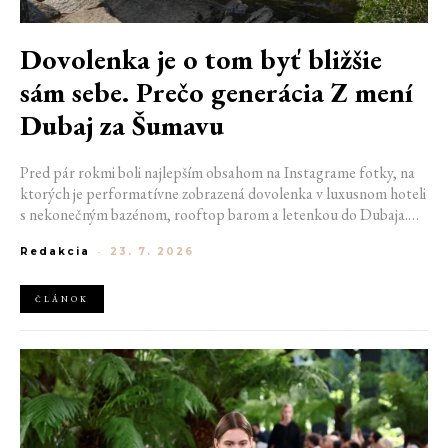
Dovolenka je o tom byť bližšie
sám sebe. Prečo generácia Z mení
Dubaj za Šumavu
Pred pár rokmi boli najlepším obsahom na Instagrame fotky, na
ktorých je performatívne zobrazená dovolenka v luxusnom hoteli
s nekonečným bazénom, rooftop barom a letenkou do Dubaja.
Dnes sociálne siete zaplavujú úplne iné obrázky. Chata v
Redakcia
-
23. 7. 2026
Jizerských horách. Ranné kúpanie v lome. Výlet vlakom na
Šumavu. Najlepším odpočinkom je jednoducho posedenie s
kamarátmi pri ohni.
ČLÁNOK