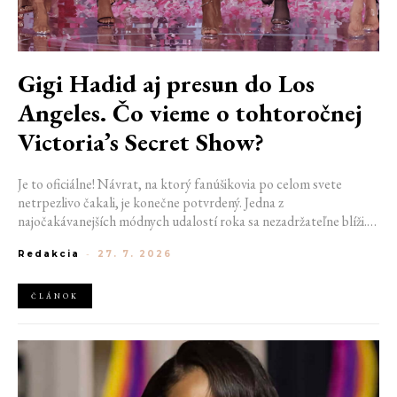
Gigi Hadid aj presun do Los
Angeles. Čo vieme o tohtoročnej
Victoria’s Secret Show?
Je to oficiálne! Návrat, na ktorý fanúšikovia po celom svete
netrpezlivo čakali, je konečne potvrdený. Jedna z
najočakávanejších módnych udalostí roka sa nezadržateľne blíži.
Victoria’s Secret Fashion Show 2026 začína odhaľovať svoje prvé
Redakcia
-
27. 7. 2026
veľké novinky. Organizátori už prezradili miesto konania
tohtoročnej prehliadky aj meno prvej modelky, ktorá sa tento rok
prejde po ikonickom móle.
ČLÁNOK