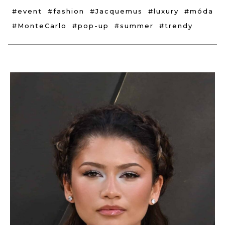
#event
#fashion
#Jacquemus
#luxury
#móda
#MonteCarlo
#pop-up
#summer
#trendy