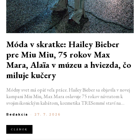
Móda v skratke: Hailey Bieber
pre Miu Miu, 75 rokov Max
Mara, Alaïa v múzeu a hviezda, čo
miluje kučery
Módny svet má opäť veľa práce. Hailey Bieber sa objavila v novej
kampani Miu Miu, Max Mara oslavuje 75 rokov návratom k
svojim ikonickým kabátom, kozmetika TRESemmé staví na
prirodzené kučery v novej kampani s hercom Belmontom Cameli
Redakcia
-
27. 7. 2026
a v San Franciscu pripravujú prvú veľkú americkú retrospektívu
návrhára Azzedina Alaïi.
ČLÁNOK