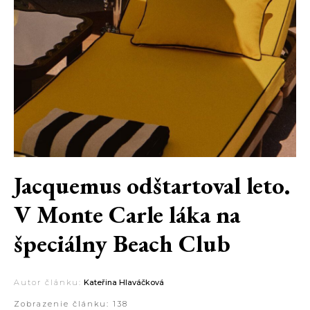
Jacquemus odštartoval leto.
V Monte Carle láka na
špeciálny Beach Club
Autor článku:
Kateřina Hlaváčková
Zobrazenie článku:
138