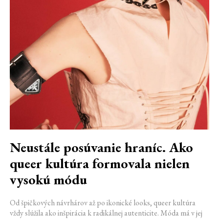
Neustále posúvanie hraníc. Ako
queer kultúra formovala nielen
vysokú módu
Od špičkových návrhárov až po ikonické looks, queer kultúra
vždy slúžila ako inšpirácia k radikálnej autenticite. Móda má v jej