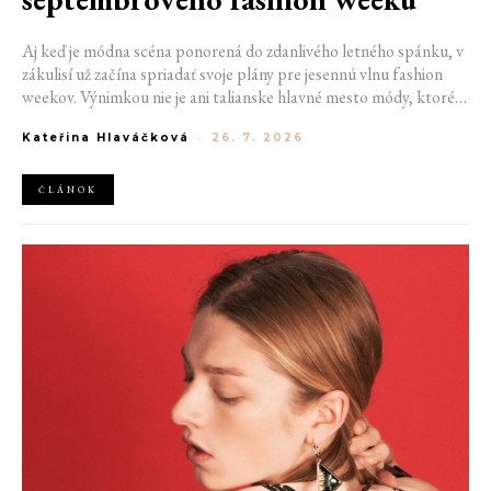
Aj keď je módna scéna ponorená do zdanlivého letného spánku, v
zákulisí už začína spriadať svoje plány pre jesennú vlnu fashion
weekov. Výnimkou nie je ani talianske hlavné mesto módy, ktoré
vo štvrtok odhalilo provizórny kalendár chystaných show. Miláno
Kateřina Hlaváčková
-
26. 7. 2026
od 22. do 28. septembra privíta tradičné mená, pozornosť však
zameria predovšetkým na debut nového kreatívneho riaditeľa
značky Moschino.
ČLÁNOK