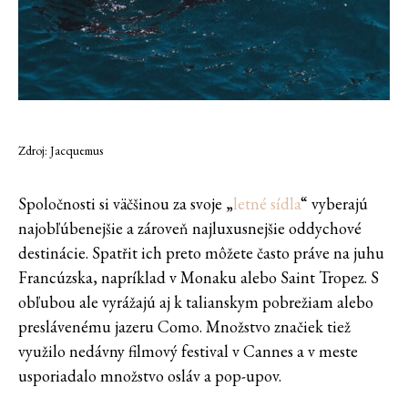
Zdroj: Jacquemus
Spoločnosti si väčšinou za svoje „
letné sídla
“ vyberajú
najobľúbenejšie a zároveň najluxusnejšie oddychové
destinácie. Spatřit ich preto môžete často práve na juhu
Francúzska, napríklad v Monaku alebo Saint Tropez. S
obľubou ale vyrážajú aj k talianskym pobrežiam alebo
preslávenému jazeru Como. Množstvo značiek tiež
využilo nedávny filmový festival v Cannes a v meste
usporiadalo množstvo osláv a pop-upov.