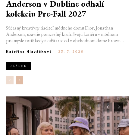
Anderson v Dubline odhalí
kolekciu Pre-Fall 2027
Súčasný kreatívny riaditeľ módneho domu Dior, Jonathan
Anderson, uzavrie pomyselný kruh. Svoju kariéru v módnom
priemysle totiž kedysi odštartoval v obchodnom dome Brown
Thomas v Dubline. Teraz sa do hlavného mesta Írska vráti na čele
Kateřina Hlaváčková
-
23. 7. 2026
jednej z najväčších luxusných značiek sveta. V decembri totiž v
priestoroch ikonickej Trinity College odhalí očakávanú kolekciu
Pre-Fall 2027.
ČLÁNOK