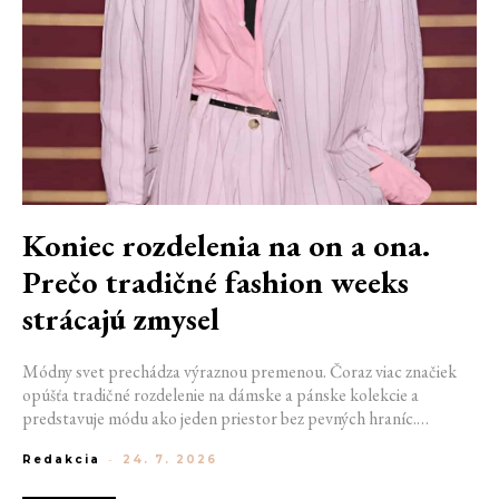
Koniec rozdelenia na on a ona.
Prečo tradičné fashion weeks
strácajú zmysel
Módny svet prechádza výraznou premenou. Čoraz viac značiek
opúšťa tradičné rozdelenie na dámske a pánske kolekcie a
predstavuje módu ako jeden priestor bez pevných hraníc.
Spoločné prehliadky, prepojené kolekcie a rastúci dôraz na
Redakcia
-
24. 7. 2026
udržateľnosť naznačujú, že klasické týždne módy môžu čoskoro
vyzerať úplne inak.