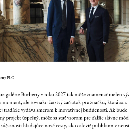
berry PLC
ie galérie Burberry v roku 2027 tak môže znamenať nielen v
y moment, ale rovnako čerstvý začiatok pre značku, ktorá sa z
ej tradície vydáva smerom k inovatívnej budúcnosti. Ak bude
ný projekt úspešný, môže sa stať vzorom pre ďalšie slávne mó
 súčasnosti hľadajúce nové cesty, ako osloviť publikum v neust