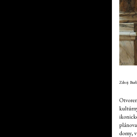
Zdroj: Bur
Otvoren
kultúrn
ikonick
plánova
domy, v