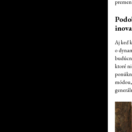
premenu
Podob
inova
Aj keď 
o dynam
budúcno
ktoré ni
ponúknu
módou, 
generál