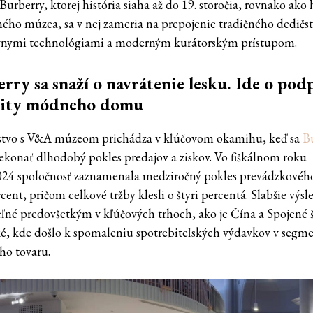
urberry, ktorej história siaha až do 19. storočia, rovnako ako 
ého múzea, sa v nej zameria na prepojenie tradičného dedičst
vnymi technológiami a moderným kurátorským prístupom.
rry sa snaží o navrátenie lesku. Ide o po
tity módneho domu
stvo s V&A múzeom prichádza v kľúčovom okamihu, keď sa
B
rekonať dlhodobý pokles predajov a ziskov. Vo fiškálnom roku
24 spoločnosť zaznamenala medziročný pokles prevádzkového
cent, pričom celkové tržby klesli o štyri percentá. Slabšie výs
teľné predovšetkým v kľúčových trhoch, ako je Čína a Spojené 
é, kde došlo k spomaleniu spotrebiteľských výdavkov v segm
ho tovaru.