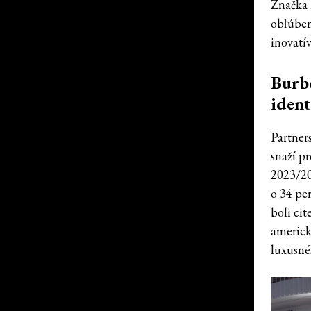
Značka B
obľúben
inovatí
Burbe
iden
Partner
snaží p
2023/20
o 34 per
boli ci
americk
luxusné