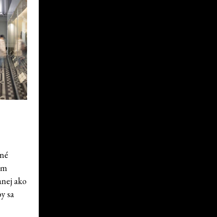
čné
kým
anej ako
y sa
á