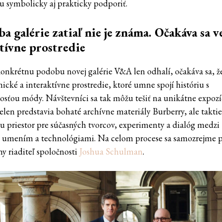
 symbolicky aj prakticky podporiť.
a galérie zatiaľ nie je známa. Očakáva sa v
tívne prostredie
konkrétnu podobu novej galérie V&A len odhalí, očakáva sa, ž
ické a interaktívne prostredie, ktoré umne spojí históriu s
sťou módy. Návštevníci sa tak môžu tešiť na unikátne expozí
elen predstavia bohaté archívne materiály Burberry, ale taktie
 priestor pre súčasných tvorcov, experimenty a dialóg medzi
umením a technológiami. Na celom procese sa samozrejme p
ny riaditeľ spoločnosti
Joshua Schulman
.