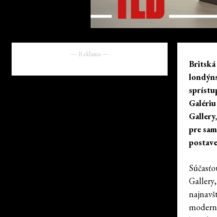
― Reklama ―
Britská
londýn
sprístu
Galériu
Gallery
pre sam
postave
Súčasťo
Gallery
najnavš
moderni