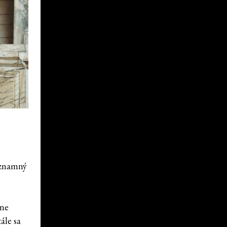
ýznamný
dne
ále sa