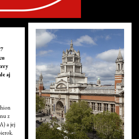
27
úcu
erry
le aj
shion
dnu z
) a jej
ierok.