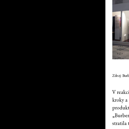
Zdroj: Bur
V reakci
kroky a
produkt
„Burber
stratila