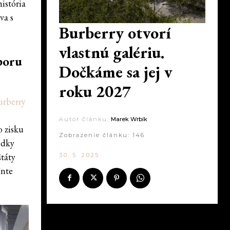
história
va s
Burberry otvorí
vlastnú galériu.
dporu
Dočkáme sa jej v
roku 2027
urberry
Autor článku:
Marek Wrbík
 zisku
Zobrazenie článku:
146
ledky
štáty
30. 5. 2025
ente