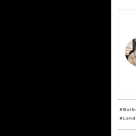
Autor č
#Burb
#Lond