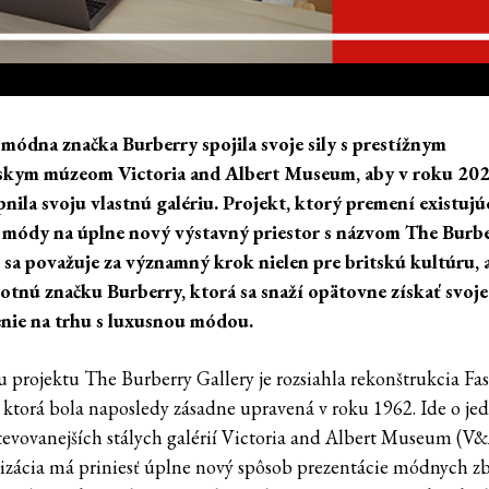
 módna značka Burberry spojila svoje sily s prestížnym
skym múzeom Victoria and Albert Museum, aby v roku 20
pnila svoju vlastnú galériu. Projekt, ktorý premení existuj
 módy na úplne nový výstavný priestor s názvom The Burb
, sa považuje za významný krok nielen pre britskú kultúru, a
otnú značku Burberry, ktorá sa snaží opätovne získať svoje
nie na trhu s luxusnou módou.
u projektu The Burberry Gallery je rozsiahla rekonštrukcia Fa
, ktorá bola naposledy zásadne upravená v roku 1962. Ide o je
tevovanejších stálych galérií Victoria and Albert Museum (V&A
zácia má priniesť úplne nový spôsob prezentácie módnych zb