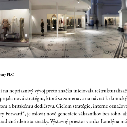
berry PLC
i na nepriaznivý vývoj preto značka iniciovala reštrukturaliza
 prijala novú stratégiu, ktorá sa zameriava na návrat k ikonic
om a britskému dedičstvu. Cieľom stratégie, interne označov
ry Forward“, je osloviť nové generácie zákazníkov bez toho, ab
 tradičná identita značky. Výstavný priestor v srdci Londýna m