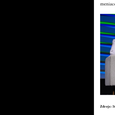
meniaco
Zdroje:
B