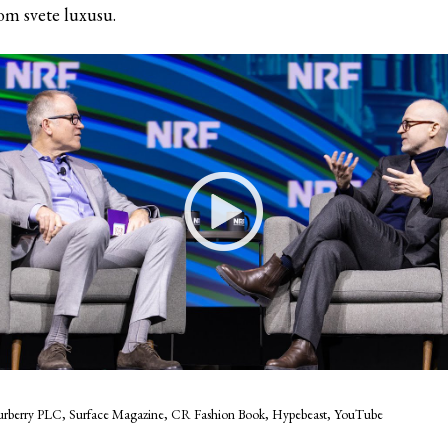
m svete luxusu.
urberry PLC, Surface Magazine, CR Fashion Book, Hypebeast, YouTube