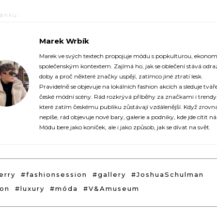
lánku:
Marek Wrbík
https://fashionup.sk/
Marek ve svých textech propojuje módu s popkulturou, ekonom
společenským kontextem. Zajímá ho, jak se oblečení stává odr
doby a proč některé značky uspějí, zatímco jiné ztratí lesk.
Pravidelně se objevuje na lokálních fashion akcích a sleduje tvář
české módní scény. Rád rozkrývá příběhy za značkami i trendy
které zatím českému publiku zůstávají vzdálenější. Když zrovn
nepíše, rád objevuje nové bary, galerie a podniky, kde jde cítit n
Módu bere jako koníček, ale i jako způsob, jak se dívat na svět.
erry
#fashionsession
#gallery
#JoshuaSchulman
on
#luxury
#móda
#V&Amuseum