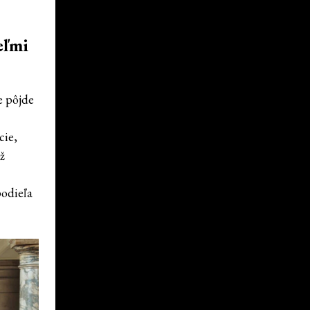
eľmi
e pôjde
cie,
ž
odieľa