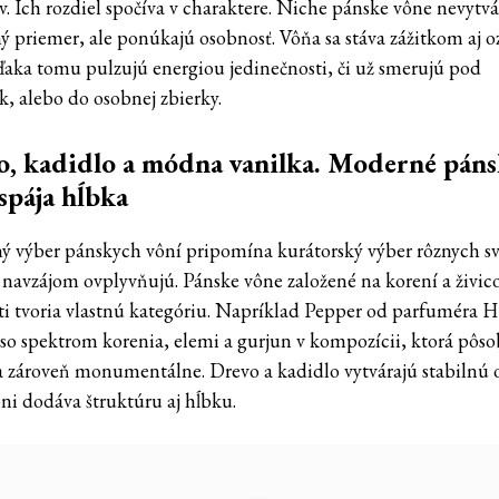
v. Ich rozdiel spočíva v charaktere. Niche pánske vône nevytvá
ý priemer, ale ponúkajú osobnosť. Vôňa sa stáva zážitkom aj 
ďaka tomu pulzujú energiou jedinečnosti, či už smerujú pod
k, alebo do osobnej zbierky.
, kadidlo a módna vanilka. Moderné páns
spája hĺbka
ý výber pánskych vôní pripomína kurátorský výber rôznych sv
a navzájom ovplyvňujú. Pánske vône založené na korení a živic
sti tvoria vlastnú kategóriu. Napríklad Pepper od parfuméra H
 so spektrom korenia, elemi a gurjun v kompozícii, ktorá pôs
 a zároveň monumentálne. Drevo a kadidlo vytvárajú stabilnú 
ôni dodáva štruktúru aj hĺbku.