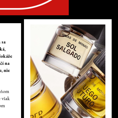
 sa
ká,
dokáže
čí na
, nie
a ňom
e však
kom