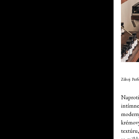
Zdroj: Per
Naproti
intímne
moderný
krémový
textúru