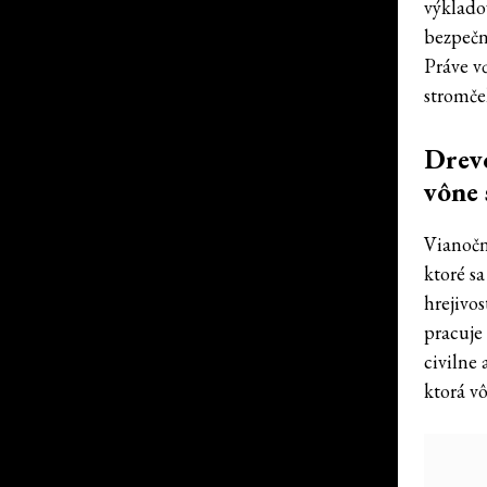
výklado
bezpečn
Práve v
stromče
Drevo
vône 
Vianočn
ktoré s
hrejivo
pracuje
civilne
ktorá v