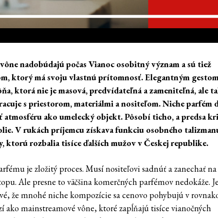
vône nadobúdajú počas Vianoc osobitný význam a sú tiež
m, ktorý má svoju vlastnú prítomnosť. Elegantným gestom
ôňa, ktorá nie je masová, predvídateľná a zameniteľná, ale ta
racuje s priestorom, materiálmi a nositeľom. Niche parfém 
ť atmosféru ako umelecký objekt. Pôsobí ticho, a predsa kri
olie. V rukách príjemcu získava funkciu osobného talizmanu
ky, ktorú rozbalia tisíce ďalších mužov v Českej republike.
arfému
je zložitý proces. Musí nositeľovi sadnúť a zanechať n
stopu. Ale presne to väčšina komerčných
parfémov
nedokáže. J
vé, že mnohé niche kompozície sa cenovo pohybujú v rovna
í ako mainstreamové vône, ktoré zapĺňajú tisíce vianočných