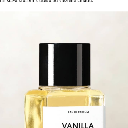
osť stáva kľúčom k úteku od vlezlého chladu.