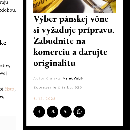
rajú
ozdobou.
Výber pánskej vône
si vyžaduje prípravu.
Zabudnite na
ke
komerciu a darujte
originalitu
etov,
ovej
Autor článku:
Marek Wrbík
obí
čisto
,
Zobrazenie článku:
626
os,
6. 12. 2025