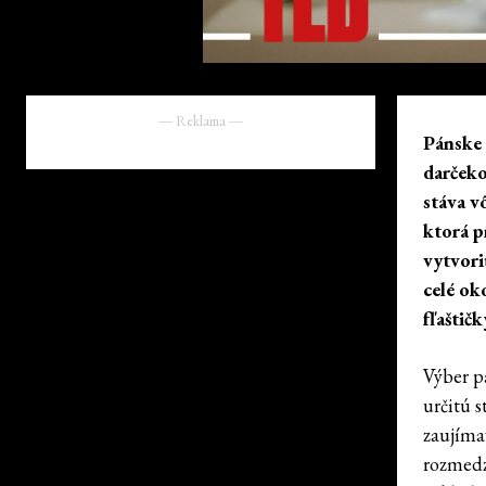
― Reklama ―
Pánske 
darčeko
stáva v
ktorá p
vytvori
celé ok
fľaštič
Výber
p
určitú 
zaujíma
rozmedz