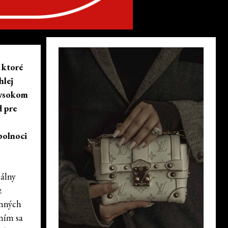
 ktoré
hlej
vysokom
d pre
polnoci
bálny
z
enných
ením sa