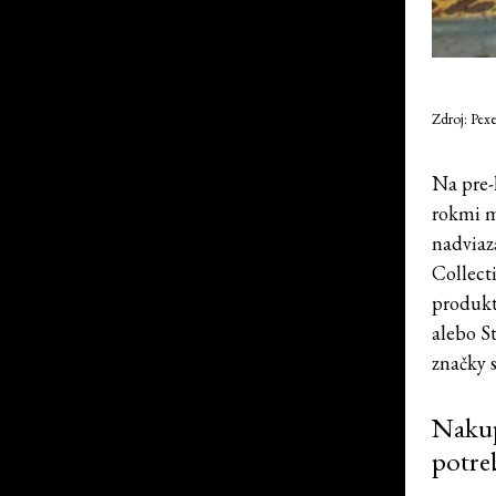
Zdroj: Pexe
Na pre-
rokmi m
nadviaz
Collect
produkt
alebo S
značky s
Nakupu
potre