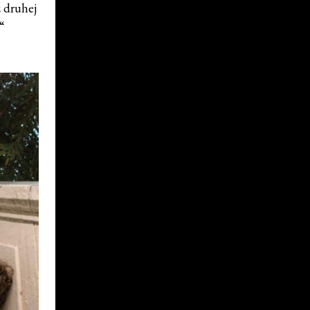
 druhej
n“