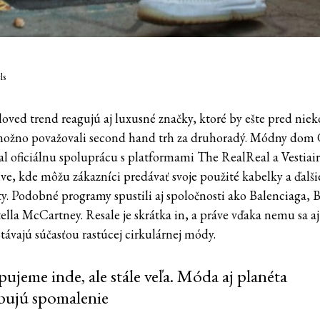
ls
loved trend reagujú aj luxusné značky, ktoré by ešte pred nie
ožno považovali second hand trh za druhoradý. Módny dom
al oficiálnu spoluprácu s platformami The RealReal a Vestiai
ive, kde môžu zákazníci predávať svoje použité kabelky a ďalši
y. Podobné programy spustili aj spoločnosti ako Balenciaga, 
tella McCartney. Resale je skrátka in, a práve vďaka nemu sa a
távajú súčasťou rastúcej cirkulárnej módy.
jeme inde, ale stále veľa. Móda aj planéta
bujú spomalenie