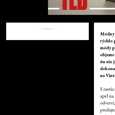
― Reklama ―
Módny p
rýchlo 
módy po
objeme 
ňu nie 
dokonal
na Vint
S rastú
apel na
odvetví
predajn