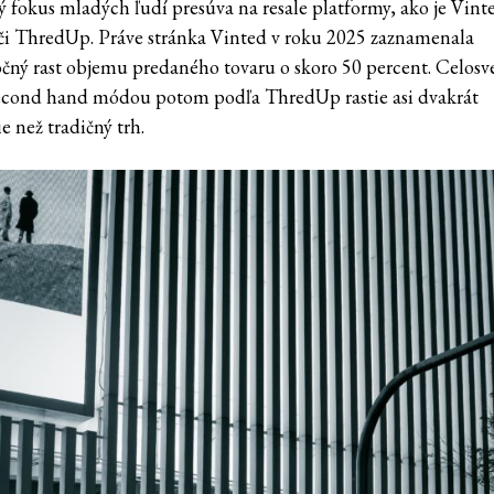
 fokus mladých ľudí presúva na resale platformy, ako je Vint
i ThredUp. Práve stránka Vinted v roku 2025 zaznamenala
čný rast objemu predaného tovaru o skoro 50 percent. Celosv
second hand módou potom podľa ThredUp rastie asi dvakrát
ie než tradičný trh.