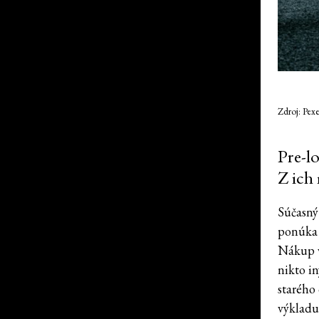
Zdroj: Pexe
Pre-l
Z ich
Súčasný
ponúka 
Nákup v
nikto i
starého
výkladu