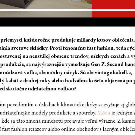
riemysel každoročne produkuje miliardy kusov oblečenia,
plnia svetové skládky. Proti fenoménu fast fashion, teda rýc
stavenej na neustálej obmene trendov, nízkych cenách a 
produkcie, sa najvýraznejšie vymedzuje Gen Z. Second han
je núdzová voľba, ale módny návyk. Sú ale vintage kabelka,
ý kabát z druhej ruky alebo hodvábna košeľa objavená po 
ed skutočne udržateľnou voľbou?
cim povedomím o úskaliach klimatickej krízy sa zvyšuje aj glo
 udržateľnejšie modely produkcie a spotreby.
Móda
je jedným 
, kde sa táto zmena mindsetu prejavuje veľmi výrazne. Z kam
í fast fashion reťazcov alebo online obchodov s lacným obleč