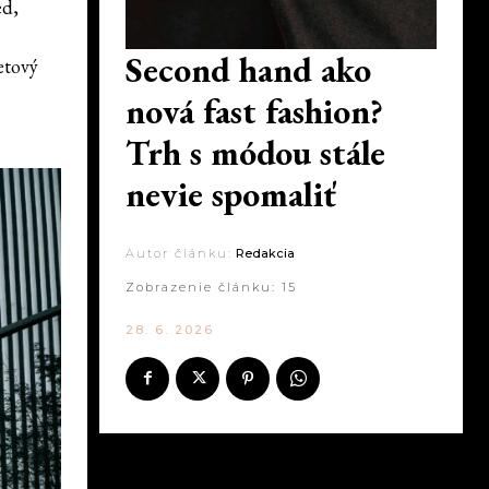
ed,
Second hand ako
etový
nová fast fashion?
Trh s módou stále
nevie spomaliť
Autor článku:
Redakcia
Zobrazenie článku:
15
28. 6. 2026