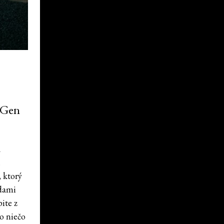
 Gen
a
.
 ktorý
adami
ite z
o niečo