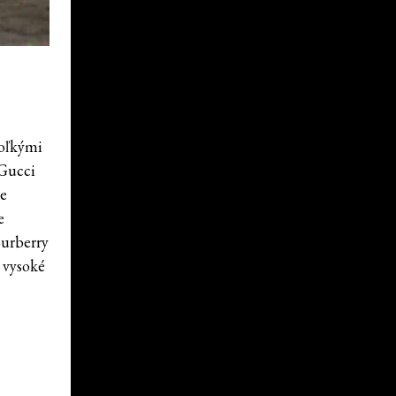
koľkými
 Gucci
re
e
Burberry
j vysoké