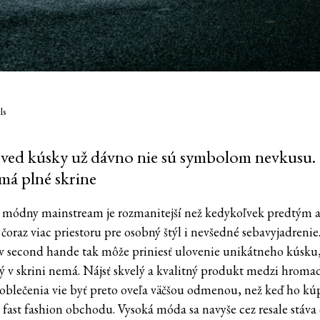
ls
oved kúsky už dávno nie sú symbolom nevkusu.
 má plné skrine
 módny mainstream je rozmanitejší než kedykoľvek predtým 
čoraz viac priestoru pre osobný štýl i nevšedné sebavyjadrenie
 second hande tak môže priniesť ulovenie unikátneho kúsku,
ný v skrini nemá. Nájsť skvelý a kvalitný produkt medzi hrom
 oblečenia vie byť preto oveľa väčšou odmenou, než keď ho kúp
 fast fashion obchodu. Vysoká móda sa navyše cez resale stáva 