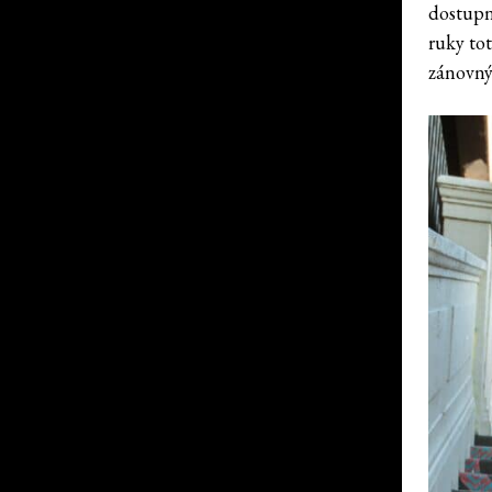
dostupn
ruky tot
zánovný