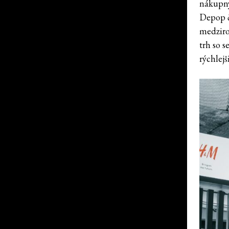
nákupný
Depop č
medziro
trh so 
rýchlejš