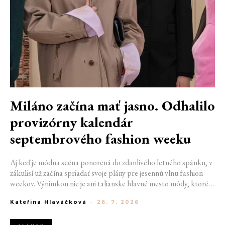
Miláno začína mať jasno. Odhalilo
provizórny kalendár
septembrového fashion weeku
Aj keď je módna scéna ponorená do zdanlivého letného spánku, v
zákulisí už začína spriadať svoje plány pre jesennú vlnu fashion
weekov. Výnimkou nie je ani talianske hlavné mesto módy, ktoré
vo štvrtok odhalilo provizórny kalendár chystaných show. Miláno
Kateřina Hlaváčková
-
26. 7. 2026
od 22. do 28. septembra privíta tradičné mená, pozornosť však
zameria predovšetkým na debut nového kreatívneho riaditeľa