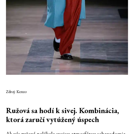
Zdroj: Kenzo
Ružová sa hodí k sivej. Kombinácia,
ktorá zaručí vytúžený úspech
Ak vás ružová nalákala svojou atmosférou sebavedomia