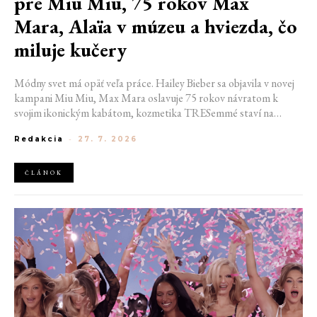
pre Miu Miu, 75 rokov Max
Mara, Alaïa v múzeu a hviezda, čo
miluje kučery
Módny svet má opäť veľa práce. Hailey Bieber sa objavila v novej
kampani Miu Miu, Max Mara oslavuje 75 rokov návratom k
svojim ikonickým kabátom, kozmetika TRESemmé staví na
prirodzené kučery v novej kampani s hercom Belmontom Cameli
Redakcia
-
27. 7. 2026
a v San Franciscu pripravujú prvú veľkú americkú retrospektívu
návrhára Azzedina Alaïi.
ČLÁNOK