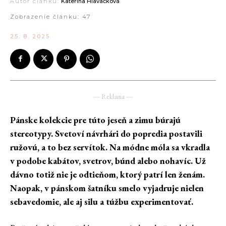
Autor článku:
Kateřina Hlaváčková
Zobrazenie článku:
47
25. 8. 2025
― Reklama ―
Pánske kolekcie pre túto jeseň a zimu búrajú
stereotypy. Svetoví návrhári do popredia postavili
ružovú, a to bez servítok. Na módne móla sa vkradla
v podobe kabátov, svetrov, búnd alebo nohavíc. Už
dávno totiž nie je odtieňom, ktorý patrí len ženám.
Naopak, v pánskom šatníku smelo vyjadruje nielen
sebavedomie, ale aj silu a túžbu experimentovať.