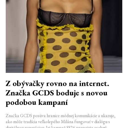
Z obývačky rovno na internet.
Značka GCDS boduje s novou
podobou kampaní
Značka GCDS posúva hranice módnej komunikácie a ukazuje,
ako môže tradícia veľkolepého Milána fungovať v dialógu s
digitálnou generáciou. Jej kampaň SS26 prepojuje osobný