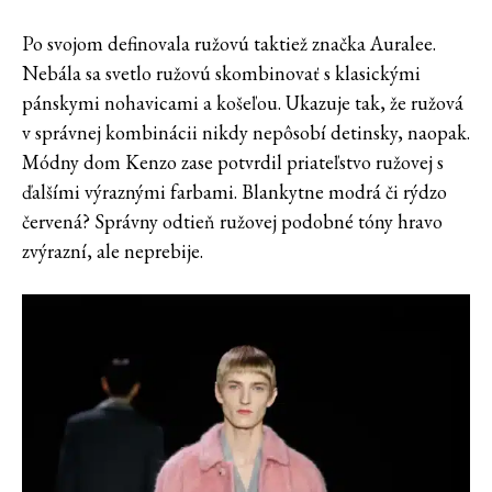
Po svojom definovala ružovú taktiež značka Auralee.
Nebála sa svetlo ružovú skombinovať s klasickými
pánskymi nohavicami a košeľou. Ukazuje tak, že ružová
v správnej kombinácii nikdy nepôsobí detinsky, naopak.
Módny dom Kenzo zase potvrdil priateľstvo ružovej s
ďalšími výraznými farbami. Blankytne modrá či rýdzo
červená? Správny odtieň ružovej podobné tóny hravo
zvýrazní, ale neprebije.