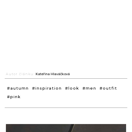
Autor článku:
Kateřina Hlaváčková
#autumn
#inspiration
#look
#men
#outfit
#pink