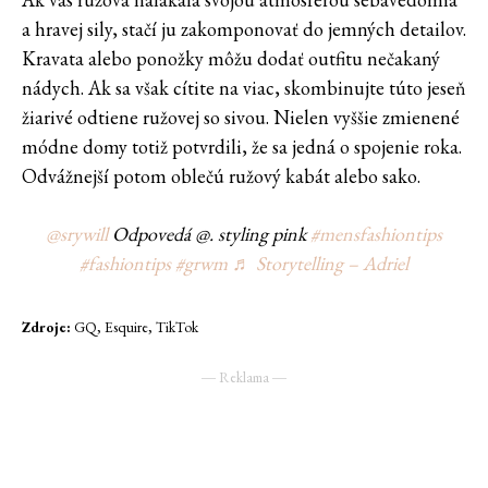
a hravej sily, stačí ju zakomponovať do jemných detailov.
Kravata alebo ponožky môžu dodať outfitu nečakaný
nádych. Ak sa však cítite na viac, skombinujte túto jeseň
žiarivé odtiene ružovej so sivou. Nielen vyššie zmienené
módne domy totiž potvrdili, že sa jedná o spojenie roka.
Odvážnejší potom oblečú ružový kabát alebo sako.
@srywill
Odpovedá @. styling pink
#mensfashiontips
#fashiontips
#grwm
♬ Storytelling – Adriel
Zdroje:
GQ, Esquire, TikTok
― Reklama ―