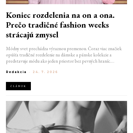
Koniec rozdelenia na on a ona.
Prečo tradičné fashion weeks
strácajú zmysel
Módny svet prechádza výraznou premenou. Čoraz viac značiek
opúšťa tradičné rozdelenie na dámske a pánske kolekcie a
predstavuje módu ako jeden priestor bez pevných hraníc.
Spoločné prehliadky, prepojené kolekcie a rastúci dôraz na
Redakcia
-
24. 7. 2026
udržateľnosť naznačujú, že klasické týždne módy môžu čoskoro
vyzerať úplne inak.
ČLÁNOK