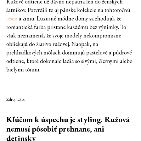
Ružové odtiene už dávno nepatria len do ženských
šatníkov. Potvrdili to aj pánske kolekcie na tohtoročnú
jeseň
a zimu. Luxusné módne domy sa zhodujú, že
romantická farba pristane každému bez výnimky. To
však neznamená, že svoje modely nekompromisne
obliekajú do žiarivo ružovej. Naopak, na
prehliadkových mólach dominujú pastelové a púdrové
odtiene, ktoré dokonale ladia so sivými, čiernymi alebo
bielymi tónmi.
Zdroj: Dior
Kľúčom k úspechu je styling. Ružová
nemusí pôsobiť prehnane, ani
detinsky