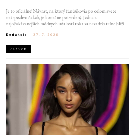
Je to oficiálne! Návrat, na ktorý fanúšikovia po celom svete
netrpezlivo čakali, je konečne potvrdený. Jedna z
najočakávanejších módnych udalostí roka sa nezadržateľne blíži.
Victoria’s Secret Fashion Show 2026 začína odhaľovať svoje prvé
Redakcia
-
27. 7. 2026
veľké novinky. Organizátori už prezradili miesto konania
tohtoročnej prehliadky aj meno prvej modelky, ktorá sa tento rok
prejde po ikonickom móle.
ČLÁNOK